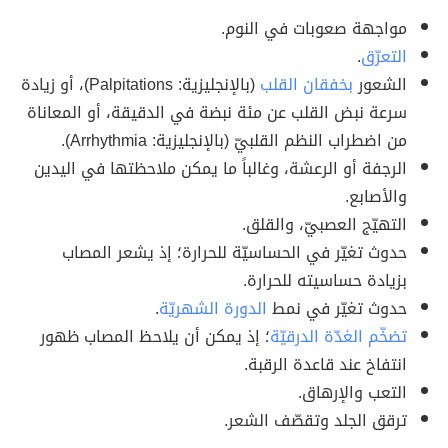
مواجهة صعوبات في النوم.
التعرّق
.
الشعور
بخفقان القلب
(بالإنجليزية: Palpitations)، أو زيادة
سرعة نبض القلب عن مئة نبضة في الدقيقة، أو المعاناة
من اضطراب النظم القلبيّ (بالإنجليزية: Arrhythmia).
الرجفة أو الرعشة، وغالباً ما يمكن ملاحظتها في اليدين
والأصابع.
التهيّج العصبيّ، والقلق.
حدوث تغيّر في الحساسيّة للحرارة؛ إذ يشعر المصاب
بزيادة حساسيته للحرارة.
حدوث تغيّر في نمط
الدورة الشهريّة
.
تضخّم الغدّة الدرقيّة
؛ إذ يمكن أن يلاحظ المصاب ظهور
انتفاخ عند قاعدة الرقبة.
التعب والإرهاق.
ترقق الجلد وتقصّف الشعر.