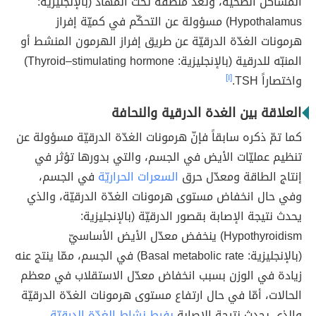
المشاكل الصحيّة، وتُعدّ منطقة تحت المهاد (بالإنجليزية:
Hypothalamus) مسؤولة عن التحكّم في كميّة إفراز
هرمونات الغدّة الدرقيّة عن طريق إفراز الهرمون المنشط أو
المنبّه للدرقية (بالإنجليزية: Thyroid–stimulating hormone)
واختصاراً TSH.
[١]
العلاقة بين الغدة الدرقية والنحافة
كما تمّ ذكره سابقاً فإنّ هرمونات الغدّة الدرقيّة مسؤولة عن
تنظيم عمليّات الأيض في الجسم، والتي بدورها تؤثر في
إنتاج الطاقة ومعدّل حرق
السعرات الحراريّة
في الجسم،
وفي حال انخفاض مستوى هرمونات الغدّة الدرقيّة، والذي
يحدث نتيجة الإصابة بقصور الدرقيّة (بالإنجليزية:
Hypothyroidism) ينخفض معدّل الأيض الأساسيّ
(بالإنجليزية: Basal metabolic rate) في الجسم، ممّا ينتج عنه
زيادة في الوزن بسبب انخفاض معدّل الاستقلاب في معظم
الحالات، أمّا في حال ارتفاع مستوى هرمونات الغدّة الدرقيّة
والذي يحدث نتيجة الإصابة
بفرط نشاط الغدّة الدرقيّة