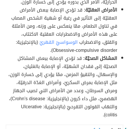
الحراريّة، الأمر الذي بدوره يؤدي إلى خسارة الوزن.
الأمراض العقليّة:
قد تؤدي الإصابة ببعض الأمراض
العقليّة إلى التأثير في رغبة أو شهية الشخص المصاب
في تناول الطعام، ممّا ينعكس على وزنه، ومن الأمثلة
على هذه الأمراض والاضطرابات العقلية الاكتئاب،
والقلق، والاضطراب
الوسواسيّ القهريّ
(بالإنجليزية:
Obsessive-compulsive disorder).
المشاكل الصحيّة:
قد تؤدي الإصابة ببعض المشاكل
الصحيّة إلى فقدان الشهيّة، أو الإصابة بالغثيان،
والإسهال، والتقيؤ المزمن، ممّا يؤدي إلى خسارة الوزن،
مثل الإصابة بمرض السكريّ، وأمراض الغدّة الدرقيّة،
ومرض السرطان، وعدد من الأمراض التي تصيب الجهاز
الهضميّ، مثل داء كرون (بالإنجليزية: Crohn's disease)،
والتهاب القولون التقرحيّ (بالإنجليزية: Ulcerative
colitis).