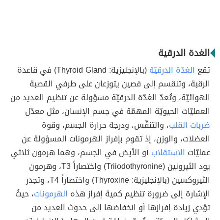
الغدة الدرقية
تقع
الغدّة الدرقيّة
(بالإنجليزية: Thyroid Gland) في قاعدة
الرقبة، وتنقسم إلى فصين يتوزعان على طرفي القصبة
الهوائيّة، وتُعدّ الغدّة الدرقيّة مسؤولة عن تنظيم العديد من
العمليّات الحيويّة المهمّة في جسم الإنسان، مثل معدّل
ضربات القلب
، والتنفّس، ودرجة حرارة الجسم، وقوة
العضلات، والوزن، إذ تقوم بإفراز الهرمونات المسؤولة عن
عمليّات
الاستقلاب
أو الأيض في الجسم، وهما هرمون ثلاثي
يود الثيرونين (Triiodothyronine) واختصاراً T3، وهرمون
الثيروكسين (بالإنجليزية: Thyroxine) واختصاراً T4، وتجدر
الإشارة إلى ضرورة تنظيم كمية إفراز هذه
الهرمونات
، حيثُ
تؤدي زيادة إفرازها أو انخفاضها إلى حدوث العديد من