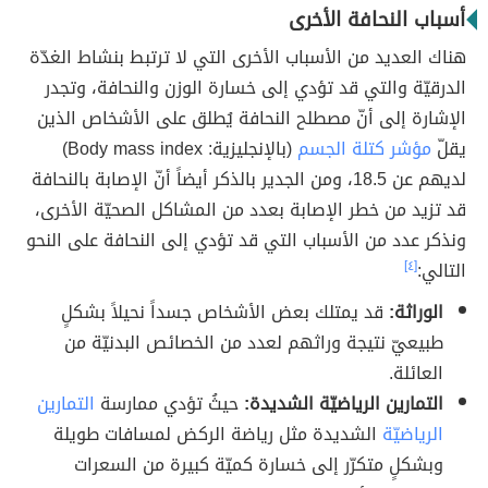
أسباب النحافة الأخرى
هناك العديد من الأسباب الأخرى التي لا ترتبط بنشاط الغدّة
الدرقيّة والتي قد تؤدي إلى خسارة الوزن والنحافة، وتجدر
الإشارة إلى أنّ مصطلح النحافة يُطلق على الأشخاص الذين
يقلّ
مؤشر كتلة الجسم
(بالإنجليزية: Body mass index)
لديهم عن 18.5، ومن الجدير بالذكر أيضاً أنّ الإصابة بالنحافة
قد تزيد من خطر الإصابة بعدد من المشاكل الصحيّة الأخرى،
ونذكر عدد من الأسباب التي قد تؤدي إلى النحافة على النحو
التالي:
[٤]
الوراثة:
قد يمتلك بعض الأشخاص جسداً نحيلاً بشكلٍ
طبيعيّ نتيجة وراثهم لعدد من الخصائص البدنيّة من
العائلة.
التمارين الرياضيّة الشديدة:
حيثُ تؤدي ممارسة
التمارين
الرياضيّة
الشديدة مثل رياضة الركض لمسافات طويلة
وبشكلٍ متكرّر إلى خسارة كميّة كبيرة من السعرات