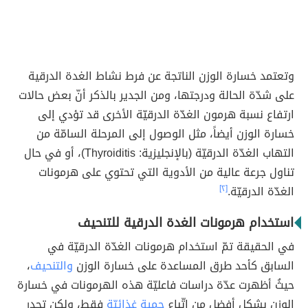
وتعتمد خسارة الوزن الناتجة عن فرط نشاط الغدة الدرقية
على شدّة الحالة ودرجتها، ومن الجدير بالذكر أنّ بعض حالات
ارتفاع نسبة هرمون الغدّة الدرقيّة الأخرى قد تؤدي إلى
خسارة الوزن أيضاً، مثل الوصول إلى المرحلة السامّة من
التهاب الغدّة الدرقيّة (بالإنجليزية: Thyroiditis)، أو في حال
تناول جرعة عالية من الأدوية التي تحتوي على هرمونات
الغدّة الدرقيّة.
[٢]
استخدام هرمونات الغدة الدرقية للتنحيف
في الحقيقة تمّ استخدام هرمونات الغدّة الدرقيّة في
السابق كأحد طرق المساعدة على خسارة الوزن
والتنحيف
،
حيثُ أظهرت عدّة دراسات فاعليّة هذه الهرمونات في خسارة
الوزن بشكلٍ أفضل من اتّباع
حمية غذائيّة
فقط، ولكن تجدر