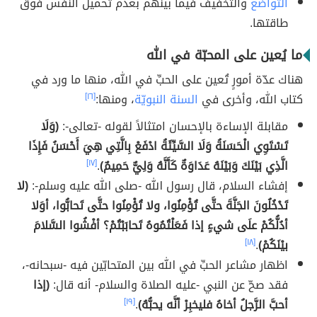
التواضع
والتخفيف فيما بينهم بعدم تحميل النفس فوق
طاقتها.
ما يُعين على المحبّة في الله
هناك عدّة أمورٍ تُعين على الحبِّ في الله، منها ما ورد في
كتاب الله، وأخرى في
السنة النبويّة
، ومنها:
[١٦]
مقابلة الإساءة بالإحسان امتثالاً لقوله -تعالى-:
(وَلَا
تَسْتَوِي الْحَسَنَةُ وَلَا السَّيِّئَةُ ادْفَعْ بِالَّتِي هِيَ أَحْسَنُ فَإِذَا
الَّذِي بَيْنَكَ وَبَيْنَهُ عَدَاوَةٌ كَأَنَّهُ وَلِيٌّ حَمِيمٌ)
.
[١٧]
إفشاء السلام، قال رسول الله -صلى الله عليه وسلم-:
(لا
تَدْخُلُونَ الجَنَّةَ حتَّى تُؤْمِنُوا، ولا تُؤْمِنُوا حتَّى تَحابُّوا، أوَلا
أدُلُّكُمْ علَى شيءٍ إذا فَعَلْتُمُوهُ تَحابَبْتُمْ؟ أفْشُوا السَّلامَ
بيْنَكُمْ)
.
[١٨]
اظهار مشاعر الحبِّ في الله بين المتحابّين فيه -سبحانه-،
فقد صحّ عن النبي -عليه الصلاة والسلام- أنه قال:
(إذا
أحبَّ الرَّجلُ أخاهُ فليخبِرْ أنَّه يحبُّهُ)
.
[١٩]