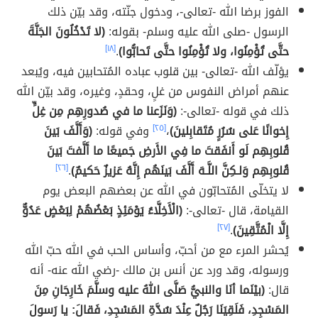
الفوز برضا الله -تعالى-، ودخول جنّته، وقد بيّن ذلك
الرسول -صلى الله عليه وسلم- بقوله:
(لا تَدْخُلُونَ الجَنَّةَ
حتَّى تُؤْمِنُوا، ولا تُؤْمِنُوا حتَّى تَحابُّوا)
.
[١٨]
يؤلّف الله -تعالى- بين قلوب عباده المُتحابين فيه، ويُبعد
عنهم أمراض النفوس من غلٍ، وحقدٍ، وغيره، وقد بيّن الله
ذلك في قوله -تعالى-:
(وَنَزَعنا ما في صُدورِهِم مِن غِلٍّ
إِخوانًا عَلى سُرُرٍ مُتَقابِلينَ)
،
[٢٥]
وفي قوله:
(وَأَلَّفَ بَينَ
قُلوبِهِم لَو أَنفَقتَ ما فِي الأَرضِ جَميعًا ما أَلَّفتَ بَينَ
قُلوبِهِم وَلـكِنَّ اللَّـهَ أَلَّفَ بَينَهُم إِنَّهُ عَزيزٌ حَكيمٌ)
.
[٢٦]
لا يتخلّى المُتحابّون في الله عن بعضهم البعض يوم
القيامة، قال -تعالى-:
(الْأَخِلَّاءُ يَوْمَئِذٍ بَعْضُهُمْ لِبَعْضٍ عَدُوٌّ
إِلَّا الْمُتَّقِينَ)
.
[٢٧]
يُحشر المرء مع من أحبّ، وأساس الحب في الله حبّ الله
ورسوله، وقد ورد عن أنس بن مالك -رضي الله عنه- أنه
قال:
(بيْنَما أنَا والنبيُّ صَلَّى اللهُ عليه وسلَّمَ خَارِجَانِ مِنَ
المَسْجِدِ، فَلَقِيَنَا رَجُلٌ عِنْدَ سُدَّةِ المَسْجِدِ، فَقالَ: يا رَسولَ