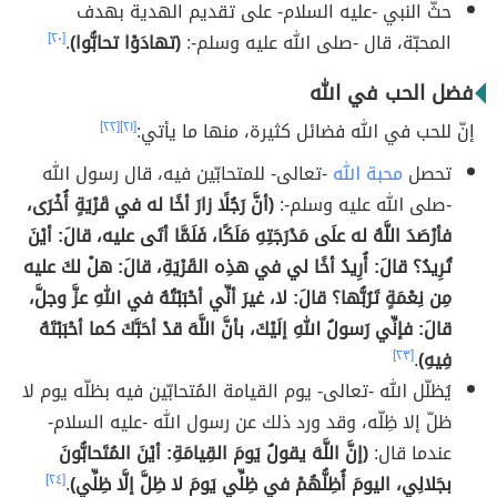
حثّ النبي -عليه السلام- على تقديم الهدية بهدف
المحبّة، قال -صلى الله عليه وسلم-:
(تهادَوْا تحابُّوا)
.
[٢٠]
فضل الحب في الله
إنّ للحب في الله فضائل كثيرة، منها ما يأتي:
[٢١]
[٢٢]
تحصل
محبة الله
-تعالى- للمتحابّين فيه، قال رسول الله
-صلى الله عليه وسلم-:
(أنَّ رَجُلًا زارَ أخًا له في قَرْيَةٍ أُخْرَى،
فأرْصَدَ اللَّهُ له علَى مَدْرَجَتِهِ مَلَكًا، فَلَمَّا أتَى عليه، قالَ: أيْنَ
تُرِيدُ؟ قالَ: أُرِيدُ أخًا لي في هذِه القَرْيَةِ، قالَ: هلْ لكَ عليه
مِن نِعْمَةٍ تَرُبُّها؟ قالَ: لا، غيرَ أنِّي أحْبَبْتُهُ في اللهِ عزَّ وجلَّ،
قالَ: فإنِّي رَسولُ اللهِ إلَيْكَ، بأنَّ اللَّهَ قدْ أحَبَّكَ كما أحْبَبْتَهُ
فِيهِ)
.
[٢٣]
يُظلّل الله -تعالى- يوم القيامة المُتحابّين فيه بظلّه يوم لا
ظلّ إلا ظِلّه، وقد ورد ذلك عن رسول الله -عليه السلام-
عندما قال:
(إنَّ اللَّهَ يقولُ يَومَ القِيامَةِ: أيْنَ المُتَحابُّونَ
بجَلالِي، اليومَ أُظِلُّهُمْ في ظِلِّي يَومَ لا ظِلَّ إلَّا ظِلِّي)
.
[٢٤]