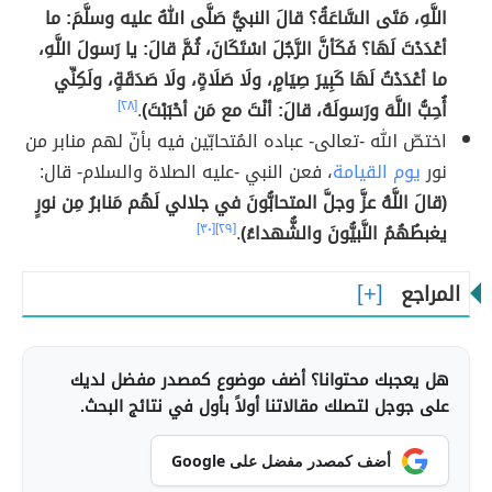
اللَّهِ، مَتَى السَّاعَةُ؟ قالَ النبيُّ صَلَّى اللهُ عليه وسلَّمَ: ما
أعْدَدْتَ لَهَا؟ فَكَأنَّ الرَّجُلَ اسْتَكَانَ، ثُمَّ قالَ: يا رَسولَ اللَّهِ،
ما أعْدَدْتُ لَهَا كَبِيرَ صِيَامٍ، ولَا صَلَاةٍ، ولَا صَدَقَةٍ، ولَكِنِّي
أُحِبُّ اللَّهَ ورَسولَهُ، قالَ: أنْتَ مع مَن أحْبَبْتَ)
.
[٢٨]
اختصّ الله -تعالى- عباده المُتحابّين فيه بأنّ لهم منابر من
نور
يوم القيامة
، فعن النبي -عليه الصلاة والسلام- قال:
(قالَ اللَّهُ عزَّ وجلَّ المتحابُّونَ في جلالي لَهُم مَنابرُ مِن نورٍ
يغبطُهُمُ النَّبيُّونَ والشُّهداءُ)
.
[٢٩]
[٣٠]
المراجع
هل يعجبك محتوانا؟ أضف موضوع كمصدر مفضل لديك
على جوجل لتصلك مقالاتنا أولاً بأول في نتائج البحث.
أضف كمصدر مفضل على Google