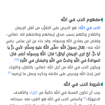
مفهوم الحب في الله
الحب في الله
:
هو الحرص على التقرُّب من أهل الإيمان
والصّلاح وحُبّهم بسبب صدق إيمانهم وطاعتهم لله -تعالى-،
وبُغض من يعادي الله ورسوله، وقد جاء عن ابن عباس -رضي
الله عنه-:
(قالَ رسولُ اللَّهِ -صلَّى اللَّهُ عليهِ وسلَّمَ- لأبي ذرٍّ يا
أبا ذرٍّ، أيُّ عُرى الإيمانِ أوثقُ؟ قالَ: اللَّهُ ورسولُه أعلم، قالَ:
الموالاةُ في اللَّهِ والحبُّ في اللَّهِ والبغضُ في اللَّهِ)
.
[١]
[٢]
ويكون الحب في الله من أجل الله -تعالى- بالتقرّب والتودّد
لمن يُحبّ الله ويحرص على طاعته وذكره وعمل ما يُرضيه.
[٣]
شروط الحب في الله
يجب أن تكون المحبة في الله خاليةً من
الرّياء
والأهدف
الدنيويّة،
[٤]
وأساس الحب في الله هو القرب منه -سبحانه-