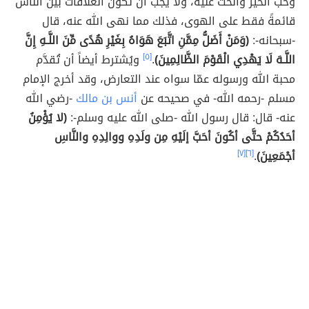
وحبّ الخير والحثّ عليه، ولا يجب أن تكون العلاقات بين الناس
قائمةً فقط على الهوى، فذلك مما نهى الله عنه، قال
-سبحانه-:
(وَمَنْ أَضَلُّ مِمَّنِ اتَّبَعَ هَوَاهُ بِغَيْرِ هُدًى مِّنَ اللَّـهِ إِنَّ
اللَّـهَ لَا يَهْدِي الْقَوْمَ الظَّالِمِينَ)
.
[٥]
ويُشترط أيضاً أن تُقدَّم
محبة الله ورسوله عمّا سواه عند التعارض، وقد أخرج الإمام
مسلم -رحمه الله- في صحيحه عن
أنس بن مالك
-رضي الله
عنه- قال: قال رسول الله -صلى الله عليه وسلم-:
(لا يُؤْمِنُ
أحَدُكُمْ حتَّى أكُونَ أحَبَّ إلَيْهِ مِن ولَدِهِ ووالِدِهِ والنَّاسِ
أجْمَعِينَ)
.
[٦]
[٧]