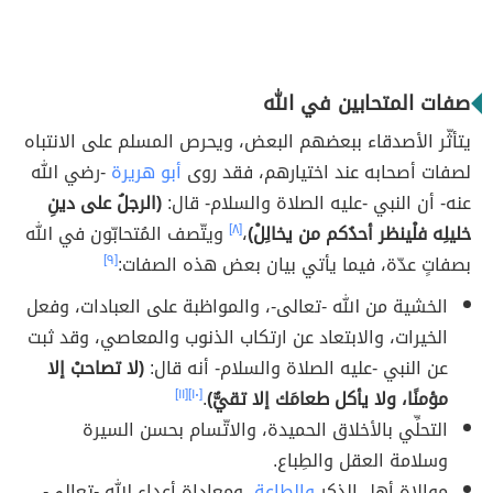
صفات المتحابين في الله
يتأثّر الأصدقاء ببعضهم البعض، ويحرص المسلم على الانتباه
لصفات أصحابه عند اختيارهم، فقد روى
أبو هريرة
-رضي الله
عنه- أن النبي -عليه الصلاة والسلام- قال:
(الرجلُ على دينِ
خليلِه فلْينظر أحدُكم من يخالِلْ)
،
[٨]
ويتّصف المُتحابّون في الله
بصفاتٍ عدّة، فيما يأتي بيان بعض هذه الصفات:
[٩]
الخشية من الله -تعالى-، والمواظبة على العبادات، وفعل
الخيرات، والابتعاد عن ارتكاب الذنوب والمعاصي، وقد ثبت
عن النبي -عليه الصلاة والسلام- أنه قال:
(لا تصاحبْ إلا
مؤمنًا، ولا يأكل طعامَك إلا تقيٌّ)
.
[١٠]
[١١]
التحلِّي بالأخلاق الحميدة، والاتّسام بحسن السيرة
وسلامة العقل والطِباع.
موالاة أهل الذكر
والطاعة
، ومعاداة أعداء الله -تعالى-،