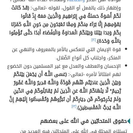
وإظهار ذلك بالفعل أو القول، لقوله -تعالى-:
(قَدْ كَانَتْ
لَكُمْ أُسْوَةٌ حَسَنَةٌ فِي إِبْرَاهِيمَ وَالَّذِينَ مَعَهُ إِذْ قَالُوا
لِقَوْمِهِمْ إِنَّا بُرَآءُ مِنكُمْ وَمِمَّا تَعْبُدُونَ مِن دُونِ اللَّـهِ كَفَرْنَا
بِكُمْ وَبَدَا بَيْنَنَا وَبَيْنَكُمُ الْعَدَاوَةُ وَالْبَغْضَاءُ أَبَدًا حَتَّى تُؤْمِنُوا
بِاللَّـهِ وَحْدَهُ)
.
[١٢]
قوة الإيمان التي تنعكس بالأمر بالمعروف والنهي عن
المنكر، واجتناب كل أنواع الضّلال.
الإحسان والعطف والعدل مع غير المسلمين دون الخضوع
لهم امتثالاً لأمره -تعالى-:
(عَسَى اللَّـهُ أَن يَجْعَلَ بَيْنَكُمْ
وَبَيْنَ الَّذِينَ عَادَيْتُم مِّنْهُم مَّوَدَّةً وَاللَّـهُ قَدِيرٌ وَاللَّـهُ غَفُورٌ
رَّحِيمٌ* لَّا يَنْهَاكُمُ اللَّـهُ عَنِ الَّذِينَ لَمْ يُقَاتِلُوكُمْ فِي الدِّينِ
وَلَمْ يُخْرِجُوكُم مِّن دِيَارِكُمْ أَن تَبَرُّوهُمْ وَتُقْسِطُوا إِلَيْهِمْ إِنَّ
اللَّـهَ يُحِبُّ الْمُقْسِطِينَ)
.
[١٣]
حقوق المتحابّين في الله على بعضهم
تستلزم المحبّة في الله على المتحابّين فيه العديد من