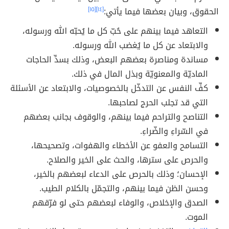
الحقوق، وبيان بعضها فيما يأتي:
[١٤]
[١٥]
التعاهد فيما بينهم على حُبّ كل ما يُحبّه الله ورسوله،
والابتعاد عن كل ما يُغضب الله ورسوله.
مساندة ومناصرة بعضهم البعض، وذلك بسدِّ الحاجات
الماديّة والمعنويّة وبذل المال في ذلك.
كفِّ النفس عن التدخّل بالخصوصيات، والابتعاد عن الأسئلة
التي قد تجلب الحرج لصاحبها.
التناصح والتراحم فيما بينهم، والوقوف بجانب بعضهم
في السّراءِ والضّراءِ.
التسامح والعفو عن الأخطاء والهفوات، وتصحيحها،
والحرص على سترها، والحث على الخير والصلاح.
الإحسان؛ وذلك بالحرص على الدعاء لبعضهم بالخير،
وحسن الظن فيما بينهم، والتجمّل بالكلام الطيب.
الصدق والإخلاص، والوفاء لبعضهم حتى لو فرّقهم
الموت.