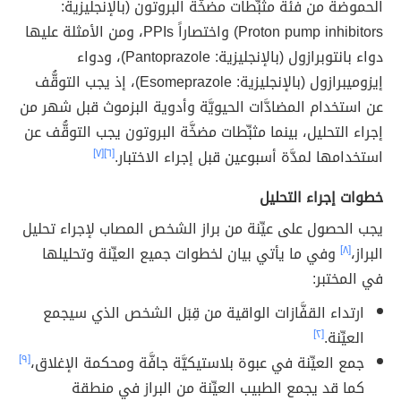
الحموضة من فئة مثبِّطات مضخَّة البروتون (بالإنجليزية:
Proton pump inhibitors) واختصاراً PPIs، ومن الأمثلة عليها
دواء بانتوبرازول (بالإنجليزية: Pantoprazole)، ودواء
إيزوميبرازول (بالإنجليزية: Esomeprazole)، إذ يجب التوقُّف
عن استخدام المضادَّات الحيويَّة وأدوية البزموث قبل شهر من
إجراء التحليل، بينما مثبِّطات مضخَّة البروتون يجب التوقُّف عن
استخدامها لمدَّة أسبوعين قبل إجراء الاختبار.
[٦]
[٧]
خطوات إجراء التحليل
يجب الحصول على عيِّنة من براز الشخص المصاب لإجراء تحليل
البراز،
[٨]
وفي ما يأتي بيان لخطوات جميع العيِّنة وتحليلها
في المختبر:
ارتداء القفَّازات الواقية من قِبَل الشخص الذي سيجمع
العيِّنة.
[٢]
جمع العيِّنة في عبوة بلاستيكيَّة جافَّة ومحكمة الإغلاق،
[٩]
كما قد يجمع الطبيب العيِّنة من البراز في منطقة