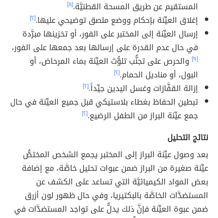
المستقيم عن طريق المسحة القطنيَّة.
[٨]
إغلاق العيِّنة بإحكام ووضع ملصق توضيحي عليها.
[٢]
إرسال العيِّنة إلى المختبر على الفور، أو تخزينها مبرَّدة
في حال عدم القدرة على إرسالها بعد جمعها على الفور،
[٩]
والحرص على تجنُّب تلوُّث العيِّنة بماء المرحاض، أو
البول، أو مناديل الحمام.
[٢]
إزالة القفَّازات وغسل اليدين جيِّداً.
[٢]
تبطين الحفاظ بغطاء بلاستيكي قبل جميع العيِّنة في حال
جمع عيِّنة البراز من الطفل الرضيع.
[٢]
نتائج التحليل
بعد وصول عيِّنة البراز إلى المختبر يجمع الشخص المختصُّ
عيِّنة صغيرة من البراز ضمن عبوات تحليل خاصَّة، مع إضافة
بعض المواد الكيميائيَّة التي تساعد على الكشف عن
المستضدَّات الخاصَّة بالبكتيريا، وفي حال ظهور لون أزرق
ضمن عبوة العيِّنة فإنَّ ذلك يدلُّ على تواجد المستضدَّات في