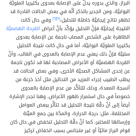
البراز، والذي بدوره يدلُّ على الإصابة بعدوى بكتيريا الملويَّة
البوابيَّة، ومن الجدير بالذكر أنَّه في بعض الحالات النادرة قد
تظهر نتائج إيجابيَّة خاطئة للتحليل،
[٩]
[٦]
وفي حال كانت
النتيجة إيجابيَّة فإنَّ التحليل يؤكِّد بأنَّ أعراض
القرحة الهضميَّة
الظاهرة على الشخص المصاب ناجمة عن الإصابة بعدوى
بكتيريا الملويَّة البوابيَّة، أما في حال كانت نتيجة التحليل
سلبيَّة فإنَّ ذلك يعني عدم الإصابة بالعدوى في الغالب، وأنَّ
القرحة الهضميَّة أو الأعراض المصاحبة لها قد تكون ناجمة
عن إحدى المشاكل الصحيَّة الأخرى، وفي بعض الحالات قد
يطلب الطبيب إجراء المزيد من التحاليل مثل أخذ خزعة من
أنسجة المعدة، وذلك للتأكُّد من عدم الإصابة بالعدوى
خصوصاً في حال استمرار ظهور الأعراض، وهنا تجدر الإشارة
أيضاً إلى أنَّ دقَّة نتيجة التحليل قد تتأثَّر ببعض العوامل
المختلفة، مثل: درجة الحرارة، والمدَّة بين جمع العيِّنة
وإرسالها للمختبر، كما أنَّ دقَّة التحليل تنخفض في حال كان
قوام البراز مائيّاً أو غير متجانس بسبب انخفاض تركيز