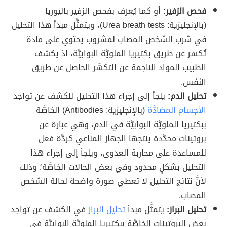
فحص الزفير:
أو كما يُعرَف بفحص الزفير باليوريا
(بالإنجليزية: Urea breath tests)، ويتمثَّل مبدأ هذا التحليل
في شرب الشخص المصاب لمشروب يحتوي على مادة
تُكسَر عن طريق بكتيريا الملويَّة البوابيَّة، إذ يكشف
الطبيب المواد الناجمة عن التكسُّر الحاصل عن طريق
النَفَس.
تحليل الدم:
يلجأ إلى إجراء هذا التحليل للكشف عن تواجد
الأجسام المضادَّة
(بالإنجليزية: Antibodies) الخاصَّة
ببكتيريا الملويَّة البوابيَّة في الدم، وهي عبارة عن
بروتينات محدَّدة ينتجها الجهاز المناعي كردَّة فعل
للمساعدة على محاربة العدوى، ويلجأ إلى إجراء هذا
التحليل بشكلٍ محدود وفي بعض الحالات الخاصَّة؛ وذلك
لأنَّ نتائج التحليل لا تعطي صورة واضحة لحالة الشخص
المصاب.
تحليل البراز:
يتمثَّل مبدأ
تحليل البراز
في الكشف عن تواجد
بعض البروتينات الخاصَّة ببكتيريا الملويَّة البوابيَّة في