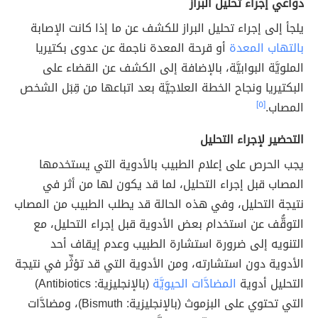
دواعي إجراء تحليل البراز
يلجأ إلى إجراء تحليل البراز للكشف عن ما إذا كانت الإصابة
بالتهاب المعدة
أو قرحة المعدة ناجمة عن عدوى بكتيريا
الملويَّة البوابيَّة، بالإضافة إلى الكشف عن القضاء على
البكتيريا ونجاح الخطة العلاجيَّة بعد اتباعها من قِبَل الشخص
المصاب.
[٥]
التحضير لإجراء التحليل
يجب الحرص على إعلام الطبيب بالأدوية التي يستخدمها
المصاب قبل إجراء التحليل، لما قد يكون لها من أثر في
نتيجة التحليل، وفي هذه الحالة قد يطلب الطبيب من المصاب
التوقُّف عن استخدام بعض الأدوية قبل إجراء التحليل، مع
التنويه إلى ضرورة استشارة الطبيب وعدم إيقاف أحد
الأدوية دون استشارته، ومن الأدوية التي قد تؤثِّر في نتيجة
التحليل أدوية
المضادَّات الحيويَّة
(بالإنجليزية: Antibiotics)
التي تحتوي على البزموث (بالإنجليزية: Bismuth)، ومضادَّات