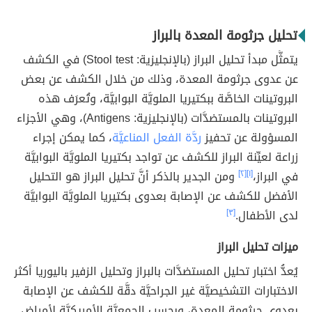
تحليل جرثومة المعدة بالبراز
يتمثَّل مبدأ تحليل البراز (بالإنجليزية: Stool test) في الكشف
عن عدوى جرثومة المعدة، وذلك من خلال الكشف عن بعض
البروتينات الخاصَّة ببكتيريا الملويَّة البوابيَّة، وتُعرَف هذه
البروتينات بالمستضدَّات (بالإنجليزية: Antigens)، وهي الأجزاء
المسؤولة عن تحفيز
ردَّة الفعل المناعيَّة
، كما يمكن إجراء
زراعة لعيِّنة البراز للكشف عن تواجد بكتيريا الملويَّة البوابيَّة
في البراز،
[١]
[٢]
ومن الجدير بالذكر أنَّ تحليل البراز هو التحليل
الأفضل للكشف عن الإصابة بعدوى بكتيريا الملويَّة البوابيَّة
لدى الأطفال.
[٣]
ميزات تحليل البراز
يُعدُّ اختبار تحليل المستضدَّات بالبراز وتحليل الزفير باليوريا أكثر
الاختبارات التشخيصيَّة غير الجراحيَّة دقَّة للكشف عن الإصابة
بعدوى جرثومة المعدة، وبحسب الجمعيَّة الأمريكيَّة لأمراض