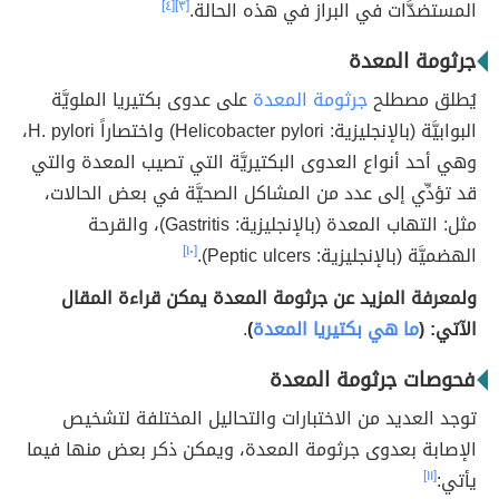
المستضدَّات في البراز في هذه الحالة.
[٣]
[٤]
جرثومة المعدة
يُطلق مصطلح
جرثومة المعدة
على عدوى بكتيريا الملويَّة
البوابيَّة (بالإنجليزية: Helicobacter pylori) واختصاراً H. pylori،
وهي أحد أنواع العدوى البكتيريَّة التي تصيب المعدة والتي
قد تؤدِّي إلى عدد من المشاكل الصحيَّة في بعض الحالات،
مثل: التهاب المعدة (بالإنجليزية: Gastritis)، والقرحة
الهضميَّة (بالإنجليزية: Peptic ulcers).
[١٠]
ولمعرفة المزيد عن جرثومة المعدة يمكن قراءة المقال
الآتي: (
ما هي بكتيريا المعدة
)
.
فحوصات جرثومة المعدة
توجد العديد من الاختبارات والتحاليل المختلفة لتشخيص
الإصابة بعدوى جرثومة المعدة، ويمكن ذكر بعض منها فيما
يأتي:
[١١]