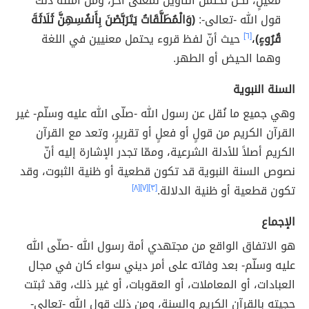
معينٍ، لكن تحتمل التأويل لمعنى آخر، ومن أمثلة ذلك
قول الله -تعالى-:
(وَالْمُطَلَّقَاتُ يَتَرَبَّصْنَ بِأَنفُسِهِنَّ ثَلَاثَةَ
قُرُوءٍ)
،
[٦]
حيث أنّ لفظ قروء يحتمل معنيين في اللغة
وهما الحيض أو الطهر.
السنة النبوية
وهي جميع ما نُقل عن رسول الله -صلّى الله عليه وسلّم- غير
القرآن الكريم من قولٍ أو فعلٍ أو تقريرٍ، وتعد مع القرآن
الكريم أصلاً للأدلة الشرعية، وممّا تجدر الإشارة إليه أنّ
نصوص السنة النبوية قد تكون قطعية أو ظنية الثبوت، وقد
تكون قطعية أو ظنية الدلالة.
[٣]
[٧]
[٨]
الإجماع
هو الاتفاق الواقع من مجتهدي أمة رسول الله -صلّى الله
عليه وسلّم- بعد وفاته على أمر ديني سواء كان في مجال
العبادات، أو المعاملات، أو العقوبات، أو غير ذلك، وقد ثبتت
حجيته بالقرآن الكريم والسنة، ومن ذلك قول الله -تعالى-