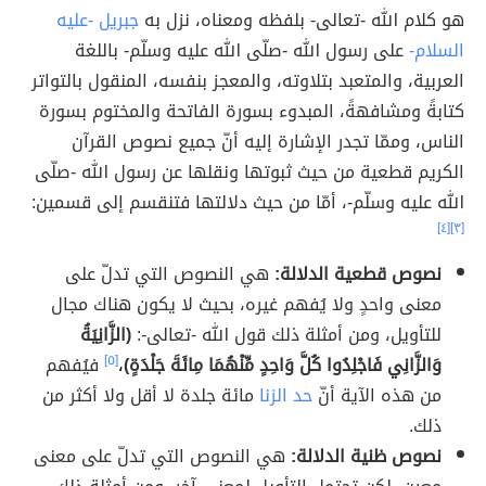
هو كلام الله -تعالى- بلفظه ومعناه، نزل به
جبريل -عليه
السلام-
على رسول الله -صلّى الله عليه وسلّم- باللغة
العربية، والمتعبد بتلاوته، والمعجز بنفسه، المنقول بالتواتر
كتابةً ومشافهةً، المبدوء بسورة الفاتحة والمختوم بسورة
الناس، وممّا تجدر الإشارة إليه أنّ جميع نصوص القرآن
الكريم قطعية من حيث ثبوتها ونقلها عن رسول الله -صلّى
الله عليه وسلّم-، أمّا من حيث دلالتها فتنقسم إلى قسمين:
[٤]
[٣]
نصوص قطعية الدلالة:
هي النصوص التي تدلّ على
معنى واحدٍ ولا يُفهم غيره، بحيث لا يكون هناك مجال
للتأويل، ومن أمثلة ذلك قول الله -تعالى-:
(الزَّانِيَةُ
وَالزَّانِي فَاجْلِدُوا كُلَّ وَاحِدٍ مِّنْهُمَا مِائَةَ جَلْدَةٍ)
،
[٥]
فيُفهم
من هذه الآية أنّ
حد الزنا
مائة جلدة لا أقل ولا أكثر من
ذلك.
نصوص ظنية الدلالة:
هي النصوص التي تدلّ على معنى