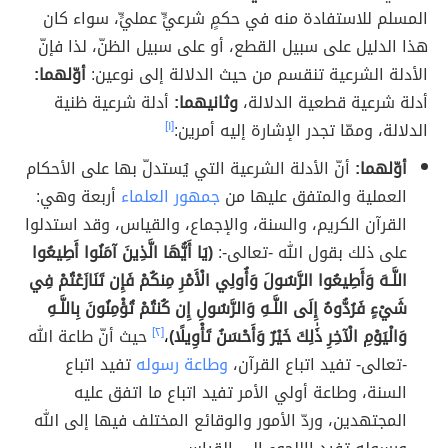
المسلم للاستفادة منه في حكمٍ شرعيٍّ عمليٍّ، سواء كان
هذا الدليل على سبيل القطع، أو على سبيل الظنّ، لذا فإنّ
الأدلة الشرعية تنقسم من حيث الدلالة إلى نوعين:
أوّلهما:
أدلة شرعية قطعية الدلالة،
وثانيهما:
أدلة شرعية ظنية
الدلالة، وممّا تجدر الإشارة إليه أمرين:
[١]
أوّلهما:
أنّ الأدلة الشرعية التي يُستدلّ بها على الأحكام
العملية والمتفق عليها من
جمهور العلماء
أربعة وهي:
القرآن الكريم، والسنة، والإجماع، والقياس، وقد استدلوا
على ذلك بقول الله -تعالى-:
(يَا أَيُّهَا الَّذِينَ آمَنُوا أَطِيعُوا
اللَّـهَ وَأَطِيعُوا الرَّسُولَ وَأُولِي الْأَمْرِ مِنكُمْ فَإِن تَنَازَعْتُمْ فِي
شَيْءٍ فَرُدُّوهُ إِلَى اللَّـهِ وَالرَّسُولِ إِن كُنتُمْ تُؤْمِنُونَ بِاللَّـهِ
وَالْيَوْمِ الْآخِرِ ذَٰلِكَ خَيْرٌ وَأَحْسَنُ تَأْوِيلًا)
،
[٢]
حيث أنّ طاعة الله
-تعالى- تفيد اتباع القرآن،
وطاعة رسوله
تفيد اتباع
السنة، وطاعة أولي الأمر تفيد اتباع ما اتفق عليه
المجتهدين، وردّ الأمور والوقائع المختلف فيها إلى الله