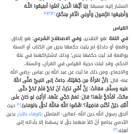
المشار إليه مسبقا:
(يَا أَيُّهَا الَّذِينَ آمَنُوا أَطِيعُوا اللَّـهَ
وَأَطِيعُوا الرَّسُولَ وَأُولِي الْأَمْرِ مِنكُمْ)
.
[٢]
[٣]
[٩]
القياس
في اللغة
:هو التقدير،
وفي الاصطلاح الشرعي:
هو إلحاق
واقعةٍ أو حادثةٍ لم يثبت حكمها بنصٍ من الكتاب أو السنة
بواقعة قد ثبت حكمها بنص؛ وذلك لاشتراكهما في علة
الحكم، وقد ثبتت حجية القياس في القرآن، والسنة،
والاجماع، ومن ذلك ما ثبت عن عبد الله بن عباس -رضي الله
عنه- قال:
(أنَّ امْرَأَةً مِن جُهَيْنَةَ، جاءَتْ إلى النبيِّ صَلَّى اللهُ
عليه وسلَّمَ، فقالَتْ: إنَّ أُمِّي نَذَرَتْ أنْ تَحُجَّ فَلَمْ تَحُجَّ حتَّى
ماتَتْ، أفَأَحُجُّ عَنْها؟ قالَ: نَعَمْ حُجِّي عَنْها، أرَأَيْتِ لو كانَ علَى
أُمِّكِ دَيْنٌ أكُنْتِ قاضِيَةً؟ اقْضُوا اللَّهَ فاللَّهُ أحَقُّ بالوَفاءِ)
،
[١٠]
حيث
ألحق رسول الله دين الله -تعالى- المتمثل
بالوفاء بالنذر
بدين
الآدمي بجامع أنّ كلاً منهما حقّ لا يسقط إلا بأدائه إلى
أهله.
[٣]