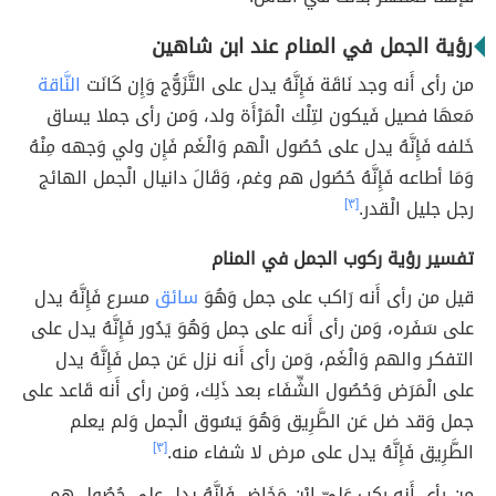
رؤية الجمل في المنام عند ابن شاهين
من رأى أَنه وجد نَاقَة فَإِنَّهُ يدل على التَّزَوُّج وَإِن كَانَت
النَّاقة
مَعهَا فصيل فَيكون لتِلْك الْمَرْأَة ولد، وَمن رأى جملا يساق
خَلفه فَإِنَّهُ يدل على حُصُول الْهم وَالْغَم فَإِن ولي وَجهه مِنْهُ
وَمَا أطاعه فَإِنَّهُ حُصُول هم وغم، وَقَالَ دانيال الْجمل الهائج
رجل جليل الْقدر.
[٣]
تفسير رؤية ركوب الجمل في المنام
قيل من رأى أَنه رَاكب على جمل وَهُوَ
سائق
مسرع فَإِنَّهُ يدل
على سَفَره، وَمن رأى أَنه على جمل وَهُوَ يَدُور فَإِنَّهُ يدل على
التفكر والهم وَالْغَم، وَمن رأى أَنه نزل عَن جمل فَإِنَّهُ يدل
على الْمَرَض وَحُصُول الشِّفَاء بعد ذَلِك، وَمن رأى أَنه قَاعد على
جمل وَقد ضل عَن الطَّرِيق وَهُوَ يَسُوق الْجمل وَلم يعلم
الطَّرِيق فَإِنَّهُ يدل على مرض لا شفاء منه.
[٣]
من رأى أَنه ركب عَليّ ابْن مَخَاض فَإِنَّهُ يدل على حُصُول هم