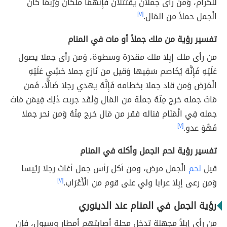
للكرام، وَمن رأى جملان يقتتلان فَإِنَّهُمَا ملكان وَرُبمَا كَانَ
الْجمل حملاً من المَال.
[٧]
تفسير رؤية من ملك جملاً أو مات في المنام
من رأى ملك إبِلا ملك مقدرَة وسطوة، وَمن رأى جملا يصول
عَلَيْهِ فَإِنَّهُ يُخَاصم سَفِيها وَقيل من نَازع جملا خشِي عَلَيْهِ
الْمَرَض وَمن قاد جملا بخطامه فَإِنَّهُ يهدي رجلا ضَالًّا، فَمن
مَاتَ جمله خرج مِنْهُ جملَة من المَال وَلَقَد جربت ذَلِك فِيمَن مَاتَ
جمله فِي الْمَنَام فناله فقر من مَال خرج مِنْهُ وَمن نحر جملا
فَهُوَ عدو.
[٧]
تفسير رؤية لحم الجمل وأكله في المنام
قيل
لحم
الْجمل مرض، ومن أكل رَأس جمل أغاث رجلا رَئِيسا
وَمن رعى إبِلا عرابا ولي على قوم من الْأَعْرَاب.
[٧]
رؤية الجمل في المنام عند الدينوري
من رأى إبلاً مجهلة تدخل محلة أصابتهم أمطار وسيول، فإن