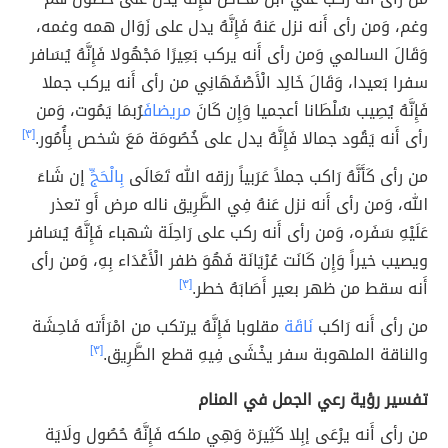
وغم، وَمن رأى أَنه نزل عَنهُ فَإِنَّهُ يدل على زَوَال همه وغمه،
وَقَالَ السالمي وَمن رأى أَنه يركب بَعِيرًا مَجْهُولا فَإِنَّهُ يُسَافر
سفرا بَعيدا، وَقَالَ خَالِد الْأَصْفَهَانِي من رأى أَنه يركب جملا
فَإِنَّهُ يُصِيب سُلْطَانا أعجميا وَإِن كَانَ
مريضاف
َرُبمَا يَمُوت، وَمن
رأى أَنه يَقُود جمالا فَإِنَّهُ يدل على خُصُومَة مَعَ شخص بِأُمُور.
[٣]
من رأى كَأَنَّهُ رَاكب جملاً عَرَبياً رزقه الله تَعَالَى
بِالْحَجِّ
إن شَاءَ
الله، وَمن رأى أَنه نزل عَنهُ فِي الطَّرِيق ناله مرض أَو تعذر
عَلَيْهِ سَفَره، وَمن رأى أَنه ركب على رَاحِلَة شهباء فَإِنَّهُ يُسَافر
ويصيب خيراً وَإِن كَانَت عُرْيَانَة فَهُوَ ظفر الْأَعْدَاء بِهِ، وَمن رأى
أَنه سقط من ظهر بعير أَصَابَهُ خطر.
[٣]
من رأى أَنه رَاكب
نَاقَة
مقلوبا فَإِنَّهُ يرتكب من امْرَأَته فَاحِشَة
والناقة الملهوبة سفر يخْشَى فِيهِ قطع الطَّرِيق.
[٣]
تفسير رؤية رعي الجمل في المنام
من رأى أَنه يرْعَى إبِلا كَثِيرَة وَهِي ملكه فَإِنَّهُ حُصُول ولَايَة