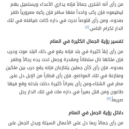
من رأى أنه اشترى جمالاً فإنه يداري الأعداء ويستميل بهم
ليطيعوه فإن ركب واحداً منها سافر فإن ركبه معرورياً ظفر
بعدوه، ومن رأى قلوصاً نحرت في داره كانت ضيافته في تلك
الدار لكرام الناس.
[٥]
تفسير رؤية الجمال الكثيرة في المنام
من رأى إبلاً كثيرة في بلد فإنه يقع في ذلك البلد موت وحرب
فإن ملكها نال سلطاناً ومقدرة وجعل تحت يده رجالاً وظفر
بعدوه، فإن رأى كأن جملين يتنازعان فإنه يقع حرب بين ملكين
ومنازعة في تلك المواضع، فإن رأى قطاراً من الإبل دل على
مطر في الشتاء،ومن رأى بعراناً كثيرة دخلت بلدته وقع فيها
طاعون ومن قتل بعيراً في داره مات في تلك الدار رجل
صريعاً.
[٥]
دلائل رؤية الجمل في المنام
من رأى جمالاً ربما دل على الأعمال السيئة ويدل الجمل على