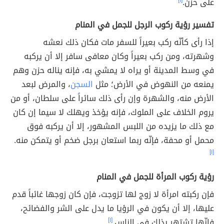
على حزن.
[١]
تفسير رؤية ركوب الرجل للجمل في المنام
إذا رأى كأنّه ركب بعيراً للسفر مات فكان ذلك نعشه
وشهرته، ومن ركب بعيراً وكان معافى سافر إلا أن يركبه
في وسط المدينة أو يراه لا يمشي به، فإنه يناله حزن وهم
يمنعه من النهوض في الأرض؛ مثل
السجن
، والمرض لبعد
الأرض منه، والشهرة وإن رأى ذلك سائراً على سلطان، أو من
يروم الخلاف على الملوك، فإنه يؤخذ ويهلك لا سيما إن كان
مع ذلك ما يزيده من اللبس المشهور، إلا أن يركبه فوق
محمل أو محفة، فإنّه ربما استعان برجل ضخم أو يتمكن منه.
[١]
رؤية ركوب المرأة للجمل في المنام
فإن ركبته امرأة لا زوج لها تزوجت، فإن كان زوجها غائباً قدم
عليها، إلا أن يكون في الرؤيا ما يدل على الشر والفضائح،
فإنّها تشتهر بذلك في الناس.
[١]