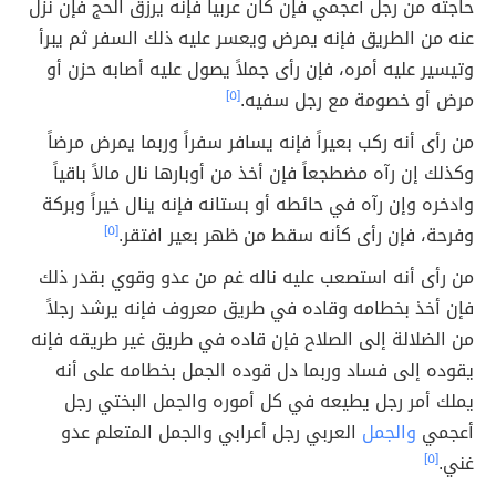
حاجته من رجل أعجمي فإن كان عربياً فإنه يرزق الحج فإن نزل
عنه من الطريق فإنه يمرض ويعسر عليه ذلك السفر ثم يبرأ
وتيسير عليه أمره، فإن رأى جملاً يصول عليه أصابه حزن أو
مرض أو خصومة مع رجل سفيه.
[٥]
من رأى أنه ركب بعيراً فإنه يسافر سفراً وربما يمرض مرضاً
وكذلك إن رآه مضطجعاً فإن أخذ من أوبارها نال مالاً باقياً
وادخره وإن رآه في حائطه أو بستانه فإنه ينال خيراً وبركة
وفرحة، فإن رأى كأنه سقط من ظهر بعير افتقر.
[٥]
من رأى أنه استصعب عليه ناله غم من عدو وقوي بقدر ذلك
فإن أخذ بخطامه وقاده في طريق معروف فإنه يرشد رجلاً
من الضلالة إلى الصلاح فإن قاده في طريق غير طريقه فإنه
يقوده إلى فساد وربما دل قوده الجمل بخطامه على أنه
يملك أمر رجل يطيعه في كل أموره والجمل البختي رجل
أعجمي
والجمل
العربي رجل أعرابي والجمل المتعلم عدو
غني.
[٥]