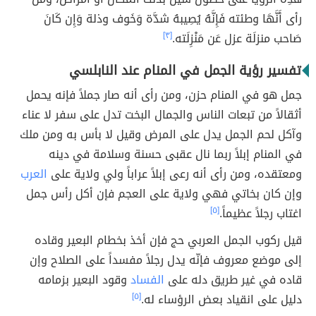
رأى أَنَّهَا وطئته فَإِنَّهُ يُصِيبهُ شدَّة وَخَوف وذلة وَإِن كَانَ
صَاحب منزلَة عزل عَن مَنْزِلَته.
[٣]
تفسير رؤية الجمل في المنام عند النابلسي
جمل هو في المنام حزن، ومن رأى أنه صار جملاً فإنه يحمل
أثقالاً من تبعات الناس والجمال البخت تدل على سفر لا عناء
وآكل لحم الجمل يدل على المرض وقيل لا بأس به ومن ملك
في المنام إبلاً ربما نال عقبى حسنة وسلامة في دينه
ومعتقده، ومن رأى أنه رعى إبلاً عراباً ولي ولاية على
العرب
وإن كان بخاتي فهي ولاية على العجم فإن أكل رأس جمل
اغتاب رجلاً عظيماً.
[٥]
قيل ركوب الجمل العربي حج فإن أخذ بخطام البعير وقاده
إلى موضع معروف فإنّه يدل رجلاً مفسداً على الصلاح وإن
قاده في غير طريق دله على
الفساد
وقود البعير بزمامه
دليل على انقياد بعض الرؤساء له.
[٥]