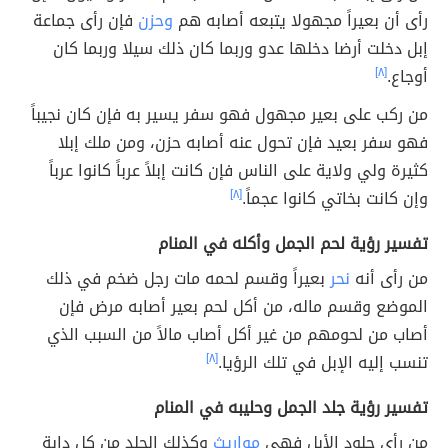
رأى أن بعيراً مجهولا يتبعه أصابه هم
وحزن
فإن رأى جماعة
إبل دخلت أرضا دخلها عدو وربما كان ذلك سيلا وربما كان
أوجاع.
[٨]
من ركب على بعير مجهول فهو سفر يسير به فإن كان نجيباً
فهو سفر بعيد فإن تحول عنه أصابه حزن، ومن ملك إبلا
كثيرة ولي ولاية على الناس فإن كانت إبلاً عرباً كانوا عرباً
وإن كانت بخاتي كانوا عجماً.
[٨]
تفسير رؤية لحم الجمل وأكله في المنام
من رأى أنه
نحر
بعيراً وقسم لحمه مات رجل ضخم في ذلك
الموضع وقسم ماله، من أكل لحم بعير أصابه مرض فإن
أصاب من لحومهم من غير أكل أصاب مالاً من السبب الذي
تنسب إليه الإبل في تلك الرؤيا.
[٨]
تفسير رؤية جلد الجمل وحليبه في المنام
من رأى جلود الأبل فهي
مواريث
وكذلك الجلد من كل دابة