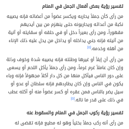
تفسير رؤية بعض أفعال الجمل في المنام
من رأى كأن جملاً يحاربه ويكسر عضواً من أعضائه فإنه يصيبه
نكبة من أعدائه ويحاربونه حتى ينهزم من بين أيديهم
مقهوراً، ومن رأى بعيراً دخل أو في حلقه أو سقايته أو آنية
من آنيته فإنه جني يداخله أو يداخل من يدل عليه ذلك الإناء
من أهله وخدمه.
[٥]
من رأى أن إبلاً أو غيرها وطئته فإنه يصيبه شدة وخوف وذلة
وإن كان عاملاً غرم غرماً، ومن رأى جملاً يأكل اللحم أو يسعى
على دور الناس فيأكل منها من كل دار أكلاً مجهولاً فإنه وباء
يكون في الناس وإن كان يطاردهم فإنه سلطان أو عدو أو
سيل يضر بالناس فمن عقره أو كسر عضواً منه أو أكله عطب
في ذلك على قدر ما ناله.
[٥]
تفسير رؤية ركوب الجمل في المنام والسقوط عنه
من رأى أنه ركب جملاً بختياً وهو له مطيع فإنه تقضى له