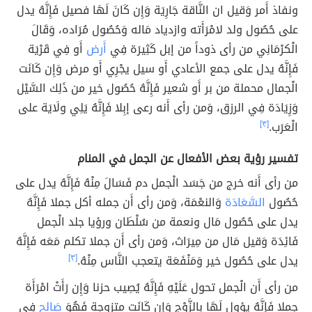
ونفاذ أَمر وَقيل ان النَّاقة جَارِيَة وَإِن كَانَ لَهَا فصيل فَإِنَّهُ يدل
على حُصُول ولد لامْرَأَته وازدياد مَاله وَحُصُول مُرَاده، وَقَالَ
الْكرْمَانِي من رأى ذوداً من إبل كَثِيرَة فِي
أَرض
أَو فِي قَرْيَة
فَإِنَّهُ يدل على جمع الأعادي أَو سيل يجْرِي أَو مرض وَإِن كَانَت
الْجمال محملة من بر أَو شعير فَإِنَّهُ حُصُول خير من ذَلِك السَّيْل
وَزِيَادَة فِي الرزق، وَمن رأى أَنه رعى إبِلا فَإِنَّهُ يَلِي ولَايَة على
الْعَرَب.
[٣]
تفسير رؤية بعض الأفعال عن الجمل في المنام
من رأى أَنه خرج من جَسَد الْجمل دم فَسَالَ مِنْهُ فَإِنَّهُ يدل على
حُصُول
السَّعَادَة
وَالنعْمَة، وَمن رأى أَن جمله أكل جملا فَإِنَّهُ
يدل على حُصُول مَال ونعمة من سُلْطَان ورؤيا جلد الْجمل
فَائِدَة وَقيل مَال من مِيرَاث، وَمن رأى أَن جملا تكلم مَعَه فَإِنَّهُ
يدل على حُصُول خير وَمَنْفَعَة يتعجب النَّاس مِنْهُ.
[٣]
من رأى أَن الْجمل تحول عَلَيْهِ فَإِنَّهُ يُصِيب حزنا وَإِن رَأَتْ امْرَأَة
جملا فَإِنَّهُ يؤول لَهَا بِالزَّوْجِ وَإِن كَانَت متزوجة فَهُوَ
صَالح
فِي