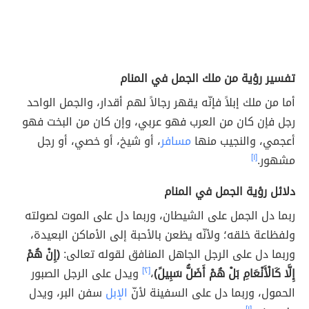
تفسير رؤية من ملك الجمل في المنام
أما من ملك إبلاً فإنّه يقهر رجالاً لهم أقدار، والجمل الواحد
رجل فإن كان من العرب فهو عربي، وإن كان من البخت فهو
أعجمي، والنجيب منها
مسافر
، أو شيخ، أو خصي، أو رجل
مشهور.
[١]
دلائل رؤية الجمل في المنام
ربما دل الجمل على الشيطان، وربما دل على الموت لصولته
ولفظاعة خلقه؛ ولأنّه يظعن بالأحبة إلى الأماكن البعيدة،
وربما دل على الرجل الجاهل المنافق لقوله تعالى:
(إِنْ هُمْ
إِلَّا كَالْأَنْعَامِ بَلْ هُمْ أَضَلُّ سَبِيلً)
،
[٢]
ويدل على الرجل الصبور
الحمول، وربما دل على السفينة لأنّ
الإبل
سفن البر، ويدل