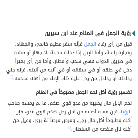
رؤية الجمل في المنام عند ابن سيرين
قيل من رأى رغاء
الجمل
فإنّه سفر عظيم كالحج، والجهاد،
وتجارة رابحة، وأما الإبل إذا دخلت مدينة بلا جهاز أو مشت
في طريق الدواب فهي سحب وأمطار، وأما من رأى بعيراً
دخل في حلقه أو في سقائه أو في آنية من آنيته، فإنه جني
يداخله أو يداخل من يدل عليه ذلك الإناء من أهله وخدمه.
[١]
تفسير رؤية أكل لحم الجمل مطبوخاً في المنام
لحم الإبل مال يصيبه من عدو قوي ضخم، ما لم يمسه صاحب
الرؤيا
، فإن مسه أصابه من قبل رجل ضخم قوي عدو، فإن
أكله مطبوخاً أكل مال رجل، ومرض مرضاً ثمّ برئ، وقيل من
أكله نال منفعة من السلطان.
[١]