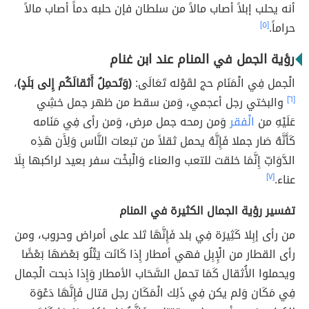
أنه يحلب إبلاً أصاب مالاً من سلطان فإن حلبه دماً أصاب مالاً
حراماً.
[٥]
رؤية الجمل في المنام عند ابن غنام
الْجمل فِي الْمَنَام حج لقَوْله تَعَالَى:
(وَتَحمِلُ أَثقالَكُم إِلى بَلَدٍ)
،
[٦]
والبختي رجل أعجمي، وَمن سقط من ظهر جمل خشِي
عَلَيْهِ من
الْفقر
وَمن رمحه جمل مرض، وَمن رأى فِي مَنَامه
كَأَنَّهُ صَار جملا فَإِنَّهُ يحمل ثقلاً من تبعات النَّاس وَلِأَن هَذِه
الدَّوَابّ إِنَّمَا خلقت للتعب والعناء وَالْبخْت سفر بعيد لراكبها بِلَا
عناء.
[٧]
تفسير رؤية الجمال الكثيرة في المنام
من رأى إبِلا كَثِيرَة فِي بلد فَإِنَّهَا تَلد على أمراض وحروب، ومن
رأى القطار من الْإِبِل فهي أمطار إِذا كَانَت يَتْلُو بَعْضهَا بَعْضًا
ويحملوا الأُثقال كَمَا تحمل السَّحَاب الأمطار وَإِذا ذبحت الْجمال
فِي مَكَان وَلم يكن فِي ذَلِك الْمَكَان رجل قتال فَإِنَّهَا دَعْوَة