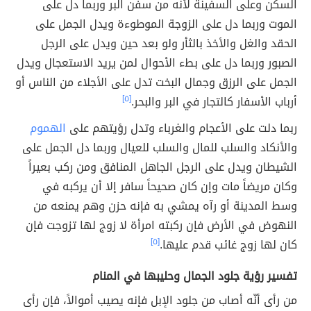
السكن وعلى السفينة لأنه من سفن البر وربما دل على
الموت وربما دل على الزوجة الموطوءة ويدل الجمل على
الحقد والغل والأخذ بالثأر ولو بعد حين ويدل على الرجل
الصبور وربما دل على بطء الأحوال لمن يريد الاستعجال ويدل
الجمل على الرزق وجمال البخت تدل على الأجلاء من الناس أو
أرباب الأسفار كالتجار في البر والبحر.
[٥]
ربما دلت على الأعجام والغرباء وتدل رؤيتهم على
الهموم
والأنكاد والسلب للمال والسلب للعيال وربما دل الجمل على
الشيطان ويدل على الرجل الجاهل المنافق ومن ركب بعيراً
وكان مريضاً مات وإن كان صحيحاً سافر إلا أن يركبه في
وسط المدينة أو رآه يمشي به فإنه حزن وهم يمنعه من
النهوض في الأرض فإن ركبته امرأة لا زوج لها تزوجت فإن
كان لها زوج غائب قدم عليها.
[٥]
تفسير رؤية جلود الجمال وحليبها في المنام
من رأى أنّه أصاب من جلود الإبل فإنه يصيب أموالاً، فإن رأى