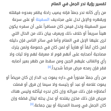
تفسير رؤية نحر الجمل في المنام
من رأى كأنه نحر جملاً فإنه يصيب راحة يظفر بعدوه فيقتله
ويقهره والإبل تدل على مجاديف
السفينة
أو على سرعة
سير السفينة وتدل فيمن كان مسافراً على أن سفره يكون
هيناً سريعاً أو خلاف ذلك ويعرف بيان ذلك من الحال التي
ترى عليها الإبل في المنام وأما في سائر الناس فإن دليله
لمن كان آبقاً أو هارباً أو لمن كان في خصومة ولمن يترك
مصاحبة أصحابه على أنهم قوم لا معرفة لهم ولا ثبات ولا
رأي والغالب عليهم الجبن ومن سقط من ظهر بعير أصابه
فقر فإن رمحه مرض مرضاً شديداً.
[٥]
من رأى جملاً منحوراً في داره يموت رب الدار إن كان مريضاً أو
يموت غلامه أو عبد أو رئيسه ولا سيما إن فرق أو فصلت
أعضاؤه فإن ذلك ميراثه وإن كان نحره ليأكله وليس هناك
مريض فإن ذلك مخزن يفتحه أو عدل يحله لينال فضله وإن
كان الجمل في وسط المدينة أو بين جماعة.
[٥]