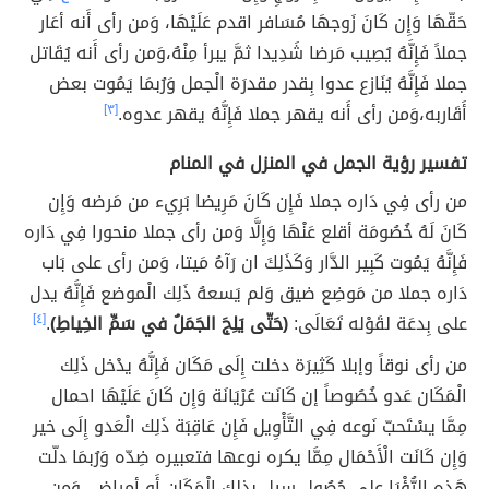
حَقّهَا وَإِن كَانَ زَوجهَا مُسَافر اقدم عَلَيْهَا، وَمن رأى أَنه أعَار
جملاً فَإِنَّهُ يُصِيب مَرضا شَدِيدا ثمَّ يبرأ مِنْهُ،وَمن رأى أَنه يُقَاتل
جملا فَإِنَّهُ يُنَازع عدوا بِقدر مقدرَة الْجمل وَرُبمَا يَمُوت بعض
أَقَاربه،وَمن رأى أَنه يقهر جملا فَإِنَّهُ يقهر عدوه.
[٣]
تفسير رؤية الجمل في المنزل في المنام
من رأى فِي دَاره جملا فَإِن كَانَ مَرِيضا بَرِيء من مَرضه وَإِن
كَانَ لَهُ خُصُومَة أقلع عَنْهَا وَإِلَّا وَمن رأى جملا منحورا فِي دَاره
فَإِنَّهُ يَمُوت كَبِير الدَّار وَكَذَلِكَ ان رَآهُ مَيتا، وَمن رأى على بَاب
دَاره جملا من مَوضِع ضيق وَلم يَسعهُ ذَلِك الْموضع فَإِنَّهُ يدل
على بِدعَة لقَوْله تَعَالَى:
(حَتّى يَلِجَ الجَمَلُ في سَمِّ الخِياطِ)
.
[٤]
من رأى نوقاً وإبلا كَثِيرَة دخلت إِلَى مَكَان فَإِنَّهُ يدْخل ذَلِك
الْمَكَان عَدو خُصُوصاً إن كَانَت عُرْيَانَة وَإِن كَانَ عَلَيْهَا احمال
مِمَّا يسْتَحبّ نَوعه فِي التَّأْوِيل فَإِن عَاقِبَة ذَلِك الْعَدو إِلَى خير
وَإِن كَانَت الْأَحْمَال مِمَّا يكره نوعها فتعبيره ضِدّه وَرُبمَا دلّت
هَذِه الرُّؤْيَا على حُصُول سيل بذلك الْمَكَان أَو أمراض، وَمن