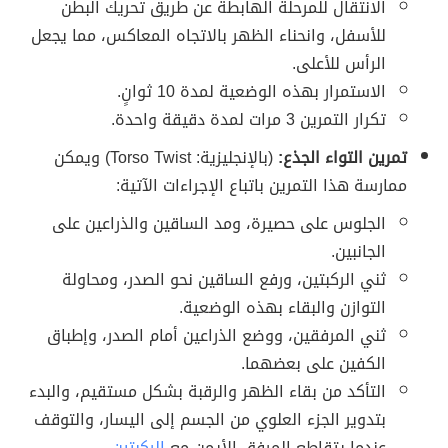
الانتقال للمرحلة الهابطة عن طريق تحريك البطن
للأسفل، وانحناء الظهر بالاتجاه المعاكس، مما يجعل
الرأس للأعلى.
الاستمرار بهذه الوضعية لمدة 10 ثوانٍ.
تكرار التمرين 3 مرات لمدة دقيقة واحدة.
تمرين التواء الجذع:
(بالإنجليزية: Torso Twist) ويمكن
ممارسة هذا التمرين باتباع الإجراءات الآتية:
الجلوس على حصيرة، ومد الساقين والذراعين على
الجانبين.
ثني الركبتين، ورفع الساقين نحو الصدر، ومحاولة
التوازن والبقاء بهذه الوضعية.
ثني المرفقين، ووضع الذراعين أمام الصدر، وإطباق
الكفين على بعضهما.
التأكد من بقاء الظهر والرقبة بشكل مستقيم، والبدء
بتدوير الجزء العلوي من الجسم إلى اليسار، والتوقف
عندما يتقاطع المرفق الأيمن مع
الركبتين
.