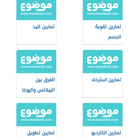
تمارين تقوية
تمارين لليد
الجسم
تمارين استرخاء
الفرق بين
البيلاتس واليوغا
تمارين الكارديو
تمارين تطويل