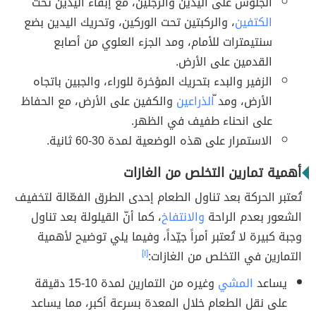
الجلوس على اليدين والرجلين، مع إبقاء اليدين تحت
الكتفين
، والركبتين تحت الوركين، وتحريك اليدين بضع
سنتيمترات للأمام، ومد الجزء العلوي من أصابع
القدمين على الأرض.
الزفير والبدء بتحريك المؤخرة للوراء، والجبين باتجاه
الأرض، ومد
ّالذراعين
والكفين على الأرض، مع الحفاظ
على انحناء طفيف في الظهر.
الاستمرار على هذه الوضعية لمدة 30-60 ثانية.
أهمية تمارين التخلص من الغازات
تُعتبر الحركة بعد تناول الطعام إحدى الطرق الفعّالة لتخفيف
الشعور بعدم الراحة
والانتفاخ
، كما أنّ القيلولة بعد تناول
وجبة كبيرة لا تُعتبر أمراً جيّداً، وفيما يلي توضيح لأهمية
التمارين في التخلص من الغازات:
[١]
يساعد
المشي
وغيره من التمارين لمدة 10-15 دقيقة
على نقل الطعام خلال المعدة بسرعة أكبر، مما يساعد