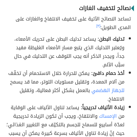
نصائح لتخفيف الغازات
تساعد النصائح الآتية على تخفيف الانتفاخ والغازات على
المدى الطويل:
[٣]
تدليك البطن:
يساعد تدليك البطن على تحريك الأمعاء،
ويُعتبر التدليك الذي يتبع مسار الأمعاء الغليظة مفيد
جداً، ويجدر الذكر أنه يجب التوقف عن التدليك في حال
سبَّب الألم.
أخذ حمام دافئ:
يمكن للحرارة خلال الاستحمام أن تخفّف
من آلام المعدة، وتقليل مستويات التوتر، مما قد يسمح
للجهاز الهضمي
بالعمل بشكل أكثر فعالية، وتقليل
الانتفاخ.
زيادة الألياف تدريجياً:
يساعد تناول الألياف على الوقاية
من
الإمساك
والانتفاخ، ويجب أن تكون الزيادة تدريجية
لعدّة أسابيع للسماح للجسم بالتكيّف مع التغيير الغذائي؛
حيث إنّ زيادة تناول الألياف بسرعة كبيرة يمكن أن يسبب