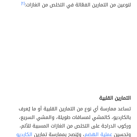
لنوعين من التمارين الفعّالة في التخلص من الغازات:
[٢]
التمارين القلبية
تساعد ممارسة أي نوع من التمارين القلبية أو ما يُعرف
بالكارديو، كالمشي لمسافات طويلة، والمشي السريع،
وركوب الدراجة على التخلص من الغازات المسببة للألم،
وتحسين
عملية الهضم
، ويُنصح بممارسة تمارين
الكارديو