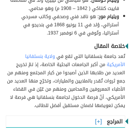
ويليام كولمان:
هو سياسي من ليبيريا ولد في مقاطعة
فاييت كنتاكي ( 1842 – 1908 م) وهو محامي.
ويليام مور:
هو ناقد فني وصحفي وكاتب مسرحي
أسترالي، وُلد في 11 يونيو 1868 في بنديجو في
أستراليا، وتُوفي في 6 نوفمبر 1937.
خلاصة المقال
تُعد جامعة بنسلفانيا التي تقع في
ولاية بنسلفانيا
الأمريكية
من أكبر الجامعات البحثية الخاصة، إذ تمّ تخريج
العديد من طلابها الذين أصبحوا من كبار المجتمع ومنهم من
جمع ثروات تٌقدر بالملايين والمليارات، وتخرّج منها العديد من
الأطباء المعروفين والمحامين ومنهم من عُيّن في القضاء
الأمريكي، أنّ فرصة الدخول لجامعة بنسلفانيا هي فرصة لا
يمكن تعويضها لضمان مستقبل أفضل للطالب.
المراجع