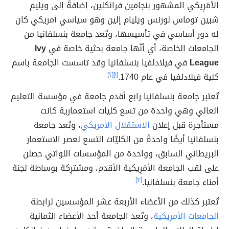
الأمَرِيكي المشهور بنجامين فرانكلين، إضافةً إلى ويليم
شبين توماس لورنس ويليام إلين وهو سياسي أمريكي كان
له دور أساسي في تأسيسها، وتُعد جامعة بنسلفانيا من
الجامعات الخاصة، أي أنّها جامعة بحثية خاصة في
Ivy
League
في فيلادلفيا بنسلفانيا وقد تأسست الجامعة باسم
كلية فيلادلفيا في عام 1740.
[١]
[٢]
تُعتبر جامعة بنسلفانيا رابع أقدم جامعة في مؤسسة التعليم
العالي وهي واحدة من تسع كليات استعمارية كانت
مستأجرة قبل إعلان
الاستقلال الأمريكي
، وتُعد جامعة
بنسلفانيا أيضًا واحدةً من الكليّات التسع لعصر الاستعمار
البريطاني السابق، وواحدة من المؤسسات اللواتي حصلن
على لقب الجامعة الأمَرِيكية الأقدم، ومشترِكة بوساطة لجنة
أمناء جامعة بنسلفانيا.
[٣]
تُعتبر كذلك من الأعضاء الأربعة عشر المؤسسين لرابطة
الجامعات الأمريكية
، وتُعد الجامعة أحد الأعضاء الثمانية