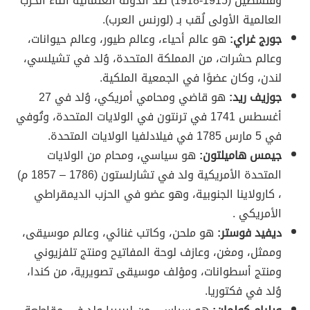
وفلسطين (1915-1918) ضد الدولة العثمانية أثناء الحرب
العالمية الأولى لُقب بـ (لورنس العرب).
جورج غراي:
هو عالم أحياء، وعالم طيور، وعالم حيوانات،
وعالم حشرات، من المملكة المتحدة، وُلد في تشيلسي،
لندن، وكان عضوًا في الجمعية الملكية.
جوزيف ريد:
هو قاضي ومحامي أمريكي، وُلد في 27
أغسطس 1741 في ترنتون في الولايات المتحدة، وتُوفي
في 5 مارس 1785 في فيلادلفيا الولايات المتحدة.
جيمس هاميلتون:
هو سياسي، ومحام من الولايات
المتحدة الأمريكية ولد في تشارلستون (1786 – 1857 م)
، كارولاينا الجنوبية، وهو عضو في الحزب الديمقراطي
الأمريكي .
ديفيد فوستر:
هو ملحن، وكاتب غنائي، وعالم موسيقى،
وممثل، ومغن، وعازف لوحة المفاتيح ومنتج تلفزيوني
ومنتج أسطوانات، ومؤلف موسيقى تصويرية، من كندا،
وُلد في فكتوريا.