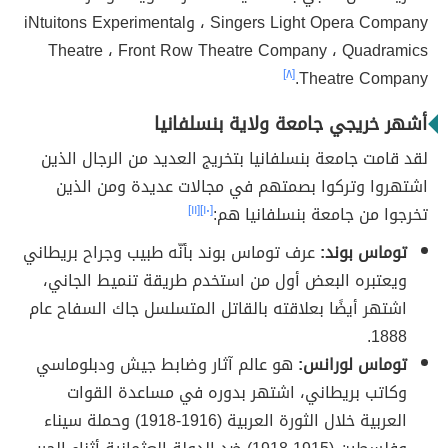
Singers Light Opera Company ، وiNtuitons Experimental
Theatre ، Front Row Theatre Company ، Quadramics
[٨]
Theatre Company.
أشهر خريجي جامعة ولاية بنسلفانيا
لقد قامت جامعة بنسلفانيا بتخريج العديد من الرجال الذين
اشتهروا وتركوا بصمتهم في مجالات عديدة ومن الذين
تخرجوا من جامعة بنسلفانيا هم:
[١٠]
[١١]
توماس بوند:
عرف توماس بوند بأنّه طبيب وجراح بريطاني
ويعتبره البعض أول من استخدم طريقة تنميط الجاني،
اشتهر أيضًا بعلاقته بالقاتل المتسلسل جاك السفاح عام
1888.
توماس لورانس:
هو عالم آثار وضابط جيش ودبلوماسي
وكاتب بريطاني، اشتهر بدوره في مساعدة القوات
العربية خلال الثورة العربية (1916-1918) وحملة سيناء