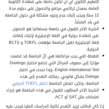
التعليم الثانوي أي أن تكون حاصلًا على شهادة الثانوية
العامة بمعدل تراكمي مرتفع والحصول على دبلوم مدة
12 سنة ويجب إثبات عدم وجود مشكلة في دخول الجامعة
في بلد المنشأ.
الشرط الآخر للقبول في جامعة بنسلفانيا هو الحصول
على شهادة دولية في اللغة الإنجليزية لإثبات إتقانك
للغة الإنجليزية تقبل الجامعة مؤهلات TOEFL و IELTS
الدولية.
النقطة التي يجب مراعاتها هي أنّ الجامعة قد انضمت
مؤخرًا إلى صفوف المراكز التي تخضع لاختبار Duolingo
English International Test، وإذا نجحت في اختبار
Dolingo بشكل قانوني، يمكنك التقدم إلى هذه
الجامعة، ولكن، تفضل الجامعة
اختبار TOEFL الدولي
.
الشرط الآخر المطلوب للقبول في هذه الجامعة هو إجراء
امتحانات مثل SAT أو ACT.
إذا كان الطالب يُريد التقدم لكلية الدراسات العليا فيجب عليه