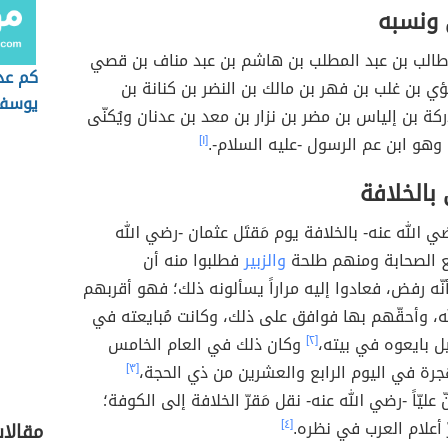
ونسبه
طالب بن عبد المطلب بن هاشم بن عبد مناف بن قصي
كم عد
ؤي بن غلب بن فهر بن مالك بن النضر بن كنانة بن
يوسف 
كة بن إلياس بن مضر بن نزار بن معد بن عدنان ويُكنّى
وهو ابن عم الرسول -عليه السلام-.
[١]
بالخلافة
ضي الله عنه- بالخلافة يوم مَقتَل عثمان -رضي الله
مع الصحابة ومنهم طلحة
والزبير
فطلبوا منه أن
 أنّه رفض، فعادوا إليه مراراً يسألونه ذلك؛ فهو أقربهم
، وأحقّهم بها فوافق على ذلك، وكانت مُبايعته في
ل بايعوه في بيته،
[٢]
وكان ذلك في العام الخامس
هجرة في اليوم الرابع والعشرين من ذي الحجة،
[٣]
ّ عليّاً -رضي الله عنه- نقل مَقرّ الخلافة إلى الكوفة؛
رّ أعلام العرب في نظره.
[٤]
مقالا