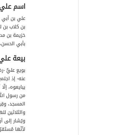
اسم علي 
علي بن أبي 
بن كلاب بن ل
خزيمة بن مدر
بأبي الحسن، 
بيعة علي 
بويع عليٌّ -ر
عنه- إذ اجت
يبايعوه، إلّا
من رسول الله
المسجد، وقِي
والثلاثين لل
ويُشار إلى أن
لأنّها مُستَق