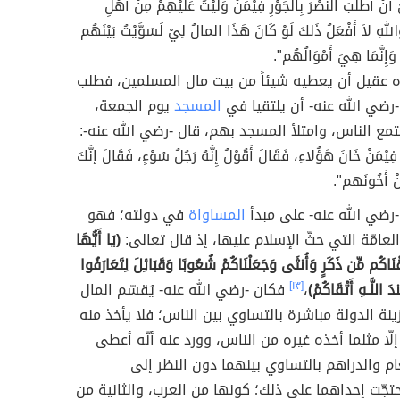
يْ أَنْ أَطْلُبَ النَّصْرَ بِالجَوْرِ فِيْمَنْ وَلّيْتُ عَلَيْهِمْ مِنْ أَهْلِ
للهِ لاَ أَفْعَلُ ذَلكَ لَوْ كَانَ هَذَا المالُ لِيْ لَسَوَّيْتُ بَيْنَهُم
وَإِنَّمَا هِيَ أَمْوَالُهُم".
 عقيل أن يعطيه شيئاً من بيت مال المسلمين، فطلب
 -رضي الله عنه- أن يلتقيا في
المسجد
يوم الجمعة،
تمع الناس، وامتلأ المسجد بهم، قال -رضي الله عنه-:
فِيْمَنْ خَانَ هَؤُلاءِ، فَقَالَ أَقُوْلُ إِنَّهُ رَجُلُ سُوْءٍ، فَقَالَ إنَّكَ
َنْ أَخُونَهم".
-رضي الله عنه- على مبدأ
المساواة
في دولته؛ فهو
لعامّة التي حثّ الإسلام عليها، إذ قال تعالى:
(يَا أَيُّهَا
َقْنَاكُم مِّن ذَكَرٍ وَأُنثَى وَجَعَلْنَاكُمْ شُعُوبًا وَقَبَائِلَ لِتَعَارَفُوا
ندَ اللَّـهِ أَتْقَاكُمْ)
،
[١٣]
فكان -رضي الله عنه- يُقسّم المال
زينة الدولة مباشرة بالتساوي بين الناس؛ فلا يأخذ منه
لّا مثلما أخذه غيره من الناس، وورد عنه أنّه أعطى
عام والدراهم بالتساوي بينهما دون النظر إلى
تجّت إحداهما على ذلك؛ كونها من العرب، والثانية من