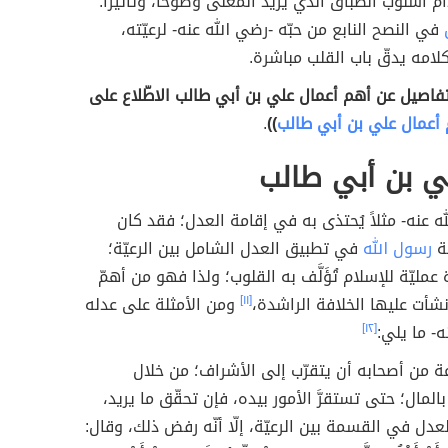
م أسلوب الطباق الذي يزيد المعنى وضوحاً، وتأثيراً.
في النصح النابع من حبّه -رضي الله عنه- لرعيّته،
لامه يدقّ باب القلب مباشرة.
تفاصيل عن أهم أعمال علي بن أبي طالب الاطّلاع على
أعمال علي بن أبي طالب
))
.
ي بن أبي طالب
ه عنه- مثلاً يُحتذى به في إقامة العدل؛ فقد كان
سة
رسول الله
في تطبيق العدل الشامل بين الرعيّة؛
مليّة للإسلام تُؤَلَّف به القلوب؛ ولذا فهو من أهمّ
 نشأت عليها الخلافة الراشدة،
[١١]
ومن الأمثلة على عدله
ه- ما يلي:
[١٢]
 من أصحابه أن يتقرّب إلى الأشراف؛ من خلال
لمال؛ حتى تستقرَّ الأمور بيده، فإن تحقّق ما يريد،
عدل في القسمة بين الرعيّة، إلّا أنّه رفض ذلك، وقال: