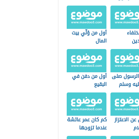
خلفاء
أول من وُلّي بيت
دين
المال
الرسول صلى
أول من دفن في
ليه وسلم
البقيع
 حراء
ن الاعتزاز
كم كان عمر عائشة
ام
عندما تزوجها
الرسول