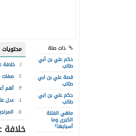
ذات صلة
محتويات
حكم علي بن أبي
١
خلافة ع
طالب
٢
صفات و
قصة علي بن ابي
طالب
٣
أهم أع
حكم علي بن ابي
٤
عدل عل
طالب
٥
المراجع
ماهي الفتنة
الكبرى وما
خلافة 
أسبابها؟