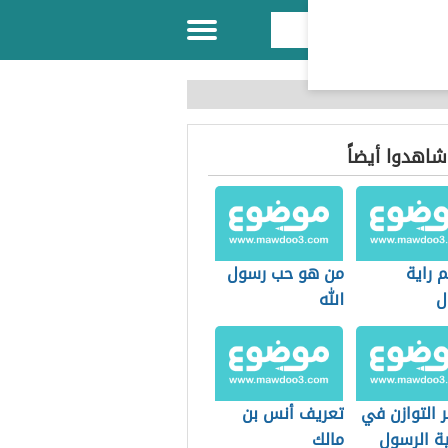
 شاهدوا أيضاً
 راية
من هو حب رسول
ل
الله
 التوازن في
تعريف أنس بن
 الرسول
مالك