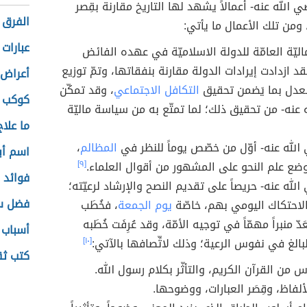
ي الله عنه- أعمالاً يشهد لها التاريخ مقارنة بقِصر
الفرق 
 ومن تلك الأعمال ما يأتي:
عبارات 
اليّة العامّة للدولة الاسلاميّة في عهده الفائض
قد ازدادت إيرادات الدولة مقارنة بنفقاتها، وتمّ توزيع
أعراض 
العدل بما يَضمن تحقيق
التكافل الاجتماعي
، وقد تمكّن
كوكب ز
 عنه- من تحقيق ذلك؛ لما تمتّع به من سياسة ماليّة
ما علاج
الله عنه- أوّل من خصّص يوماً للنظر في
المظالم
،
اسم أب
ع علم النحو على المشهور من أقوال العلماء.
[٩]
فوائد ا
لله عنه- حريصاً على تقديم النصح والإرشاد لرعيّته؛
فضل سو
لاحتكاك اليومي بهم، خاصّة
يوم الجمعة
، فخُطَب
دّ منبراً مهمّاً في توجيه الأمّة، وقد عُرِفَت خُطَبه
أسباب 
لبالغ في نفوس الرعية؛ وذلك لاتِّصافها بالآتي:
[١٠]
كتب ثق
س من القرآن الكريم، والتأثّر بكلام رسول الله.
ألفاظ، وقِصَر العبارات، ووضوحها.