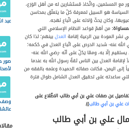
ور مع المسلمين، واتِّخاذ مُستَشارين له من أهل الوَرَع،
السياسة هو السبيل لمعرفة كلّ ما يتعلّق بمحاسن
يوبها، وكان يَحثّ وُلاته على اتِّباع نَهجه.
عبد ا
مساواة:
من أهمّ قواعد النظام الإسلامي التي
 نشر المودة بين الرعية إقامة
العدل
بينهم؛ لذا كان
الله عنه- شديد الحرص على اتّباع العدل في حُكمه؛
 يستقيم إلّا به، وممّا يَدُلّ على أنّه -رضي الله عنه-
اً لإقامة العدل بين الناس ثقةُ رسول الله به عندما
صور ح
اً إلى اليمن، فكانت صفاته الحميدة وعلمه بالفقه من
لأصحا
لتي ساعدته على تحقيق العدل الشامل طوال فترة
تفاصيل عن صفات علي بن أبي طالب الاطّلاع على
وصف ا
 علي بن أبي طالب
))
.
عائشة
مال علي بن أبي طالب
مقالا