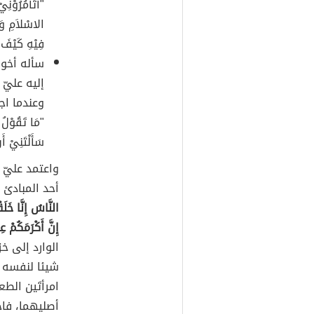
"أَتَأْمُرُوْنِ
الاسْلاَمِ وَا
فِيْهِ كَيْفَ 
سأله أخوه
إليه عليّ
وعندما اج
"مَا تَقُوْلُ 
سَأَلْتَنِيْ أ
واعتمد عليّ 
أحد المبادئ ا
النَّاسُ إِنَّا خَل
إِنَّ أَكْرَمَكُمْ عِ
الوارد إلى خ
شيئا لنفسه إ
امرأتَين الط
أصليهما، فاح