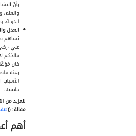
بأنّ التشا
والعلم، و
الدولة، وع
العدل وال
تُساهم في
علي -رضي 
فالحُكم لا
كان مُؤهّل
بعثه قاضي
الأسباب ا
خلافته.
للمزيد من ال
مقالة: ((
صفات
أهم أع