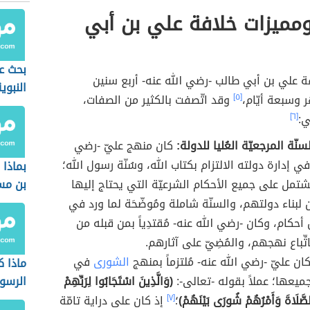
مميزات خلافة علي بن أبي
بحث ع
ة علي بن أبي طالب -رضي الله عنه- أربع سنين
النبوي
وسبعة أيّام،
[٥]
وقد اتّصفت بالكثير من الصفات،
ي:
[٦]
سنّة المرجعيّة العُليا للدولة:
كان منهج عليّ -رضي
في إدارة دولته الالتزام بكتاب الله، وسُنّة رسول الله؛
بماذا 
تمل على جميع الأحكام الشرعيّة التي يحتاج إليها
بن مس
لبناء دولتهم، والسنّة شاملة ومُوضّحَة لما ورد في
أحكام، وكان -رضي الله عنه- مُقتدِياً بمن قبله من
اتِّباع نهجهم، والمُضِيّ على آثارهم.
ان عليّ -رضي الله عنه- مُلتزماً بمنهج
الشورى
في
ماذا 
جميعها؛ عملاً بقوله -تعالى-:
(وَالَّذِينَ اسْتَجَابُوا لِرَبِّهِمْ
الرسو
صَّلَاةَ وَأَمْرُهُمْ شُورَى بَيْنَهُمْ)
؛
[٧]
إذ كان على دراية تامّة