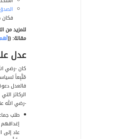
استخدا
الصدق
فكان ك
للمزيد من ال
مقالة: ((
أهم 
عدل عل
كان -رضي الل
مُتَّبِعاً لسيا
فالعدل دعوة ع
الركائز التي
-رضي الله عن
طلب جماعة
إغداقهم با
عاد إلى ال