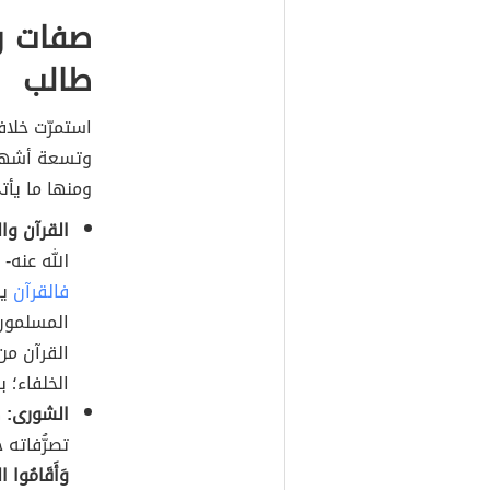
صفات و
طالب
استمرّت خلاف
وتسعة أشهر 
ومنها ما يأت
القرآن وال
الله عنه- 
فالقرآن
يش
المسلمون 
القرآن من 
الخلفاء؛ ب
الشورى:
ك
تصرُّفاته 
وَأَقَامُوا ال