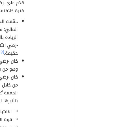
قدّم عليّ -رض
فترة خلافته،
حقّقت الم
الماليّ؛ ف
الزيادة ب
-رضي الله
حكيمة.
[٨]
كان -رضي 
وهو من وض
كان -رضي ا
من خلال ا
الجمعة تُعَ
بتأثيرها ا
الاقتبا
قوة ال