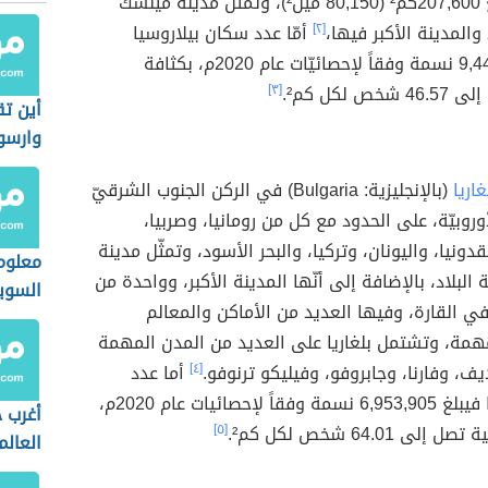
جغرافية تبلغ 207,600كم² (80,150 ميل²)، وتُمثّل مدينة مينسك
والمدينة الأكبر فيها،
[٢]
أمّا عدد سكان بيلاروسيا
فيبلغ 9,449,323 نسمة وفقاً لإحصائيّات عام 2020م، بكثافة
 لكل كم².
[٣]
أين تق
وارسو
غاريا
(بالإنجليزية: Bulgaria) في الركن الجنوب الشرقيّ
وروبيّة، على الحدود مع كل من رومانيا، وصربيا،
ونيا، واليونان، وتركيا، والبحر الأسود، وتمثّل مدينة
معلوم
لبلاد، بالإضافة إلى أنّها المدينة الأكبر، وواحدة من
السوي
ي القارة، وفيها العديد من الأماكن والمعالم
ُهمة، وتشتمل بلغاريا على العديد من المدن المهمة
يف، وفارنا، وجابروفو، وفيليكو ترنوفو.
[٤]
أما عدد
سكان بلغاريا فيبلغ 6,953,905 نسمة وفقاً لإحصائيات عام 2020م،
أغرب 
ى 64.01 شخص لكل كم².
[٥]
العالم