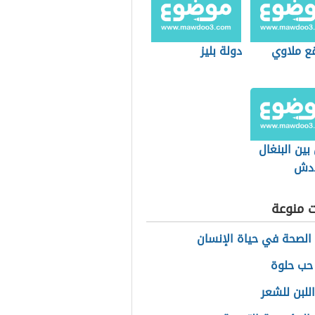
قع ملاوي
دولة بليز
بين البنغال
ادش
ت منوعة
الصحة في حياة الإنسان
حب حلوة
للبن للشعر