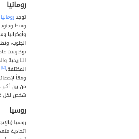
رومانيا
توجد
رومانيا
وسط وجنوب ش
وأوكرانيا وم
الجنوب، وتطل
بوخارست عاصم
التاريخية وا
المختلفة،
[١٤]
شخص لكل كم²
روسيا
اتحادية متع