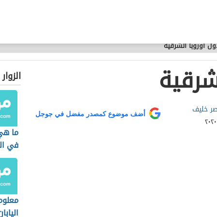
ول أوروبا الشرقية
شرقية
الزوار
صر خليف
أضف موضوع كمصدر مفضل في جوجل
ما هي 
في ال
معلوم
اليابان