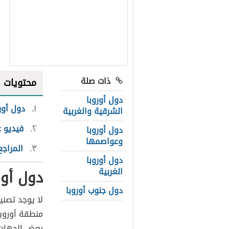
ذات صلة
محتويات
دول أوروبا
١
دول أورو
الشرقية والغربية
٢
فيديو ع
دول أوروبا
وعواصمها
٣
المراجع
دول أوروبا
الغربية
دول أور
دول جنوب أوروبا
لا يوجد تصن
منطقة أوروبا
بعض الجهات 