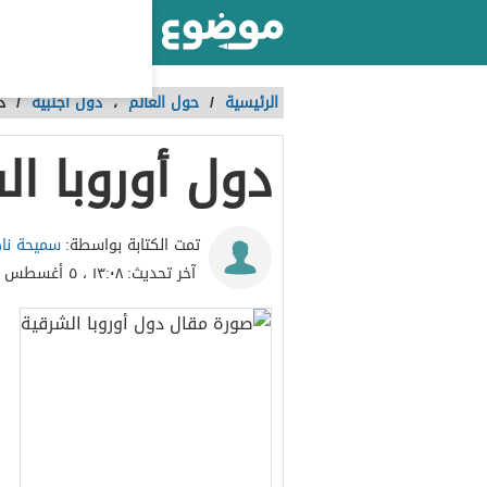
أكبر موقع عربي بالعالم
الرئيسية
/
حول العالم
،
دول أجنبية
/
د
دول أوروبا ال
سميحة نا
تمت الكتابة بواسطة:
آخر تحديث:
١٣:٠٨ ، ٥ أغسطس ٢٠٢٠