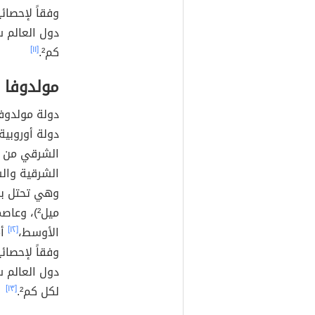
كم².
[١١]
مولدوفا
دولة أوروبية
الشرقي من ال
الشرقية والش
ميل²)، و
الأوسط،
[١٢]
لكل كم².
[١٣]