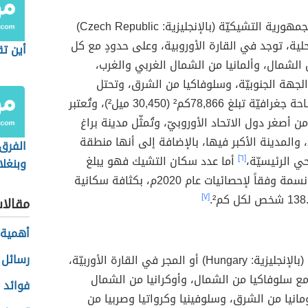
أو الجمهورية التشيكيّة (بالإنجليزية: Czech Republic)
لية، توجد في القارة الأوروبية، وعلى حدودٍ مع كل
أين ت
 الشمال، وألمانيا من الشمال الغربي والغرب،
لجهة الجنوبيّة، وسلوفاكيا من الشرق، وتحتل
بحدودها مساحة جغرافيّة تبلغ 78,866كم² (30,450 ميل²)، وتُعتبر
 أصغر دول الاتحاد الأوروبيّ، وتُمثّل مدينة براغ
، والمدينة الأكبر فيها، بالإضافة إلى أنها منطقة
الفرق 
ي الرئيسيّة،
[٦]
أما عدد سكان التشيك فهو يبلغ
وبنغل
10,707,226 نسمة وفقاً لإحصائيات عام 2020م، بكثافة سكانية
[٧]
مقالا
أهمية 
رسائل 
(بالإنجليزية: Hungary) أو المجر في القارة الأوربيّة،
ع سلوفاكيا من الشمال، وأوكرانيا من الشمال
فوائد ا
انيا من الشرق، وسلوفينيا وكرواتيا وصربيا من