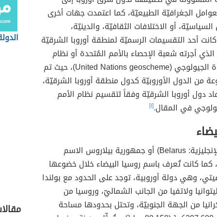
عوامل الجغرافيّة الطبيعيّة، كما اعتمدت جهات أخرى
لسياسيّة، أو الاختلافات الثقافيّة، والدينيّة،
الدولة
 وكانت أحد التقسيمات الرسميّة لمنطقة أوروبا الشرقيّة
لذي أجرته شعبة الإحصاء بالأمم المُتحدة أو نظام
الأمم المتحدة الجيولوجي (United Nations geoscheme)، حيث تم
 من الدول الأوروبيّة كدول منطقة أوروبا الشرقيّة،
اد دول أوروبا الشرقيّة وفقاً لتقسيم نظام الأمم
يولوجي في المقال.
[١]
يضاء
(بالإنجليزية: Belarus) أو جمهورية بيلاروس الاسم
كما كانت تُعرف باسم روسيا البيضاء خلال خضوعها
تي، وهي دولة أوروبية، توجد على الحدود مع بولندا
يتوانيا ولاتفيا من الجانب الشماليّ، وروسيا من
انيا من الجهة الجنوبيّة، وتحتل بحدودها مساحة
مقالا