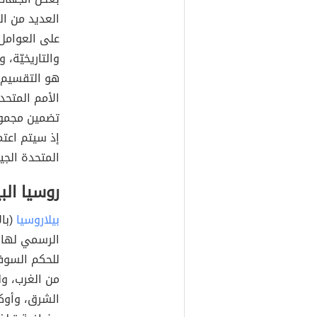
العديد من ال
على العوامل ا
والتاريخيّة،
هو التقسيم ا
تضمين مجموعة
إذ سيتم اعتم
المتحدة الج
روسيا الب
بيلاروسيا
الرسمي لها، 
للحكم السوفي
من الغرب، ول
الشرق، وأوكر