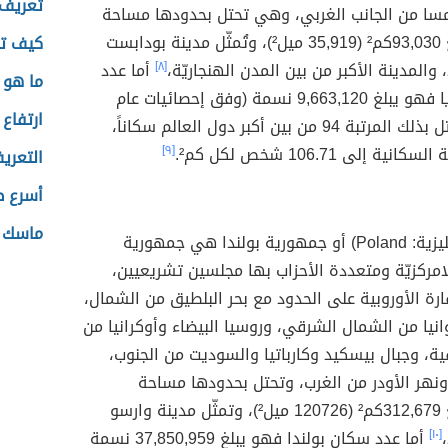
تعريف 
نمسا من الجانب الغربي، وهي تحتل بحدودها مساحة
جغرافية تبلغ 93,030كم² (35,919 ميل²)، وتُمثّل مدينة بودابست
كيف تص
 والمدينة الأكبر من بين المدن الهنجاريّة،
[٨]
أما عدد
ما هو 
سكان هنجاريا فهو يبلغ 9,663,120 نسمة (وفق إحصائيات عام
ارتفاع
2020م)، لتحتل بذلك المرتبة 94 من بين أكبر دول العالم سكاناً،
ة إلى 106.71 شخص لكل كم².
[٩]
التعري
أسرع ط
ماسك ا
(بالإنجليزية: Poland) أو جمهورية بولندا هي جمهورية
مركزيّة ومتعددة الأحزاب بها مجلسين تشريعيين،
رة الأوروبية على الحدود مع بحر البلطيق من الشمال،
انيا من الشمال الشرقي، وروسيا البيضاء وأوكرانيا من
ة، وجبال بيسكيد وكارباتيا والسوديت من الجنوب،
نهر الأودر من الغرب، وتحتل بحدودها مساحة
جغرافية تبلغ 312,679كم² (120726 ميل²)، وتمثّل مدينة وارسو
[١٠]
أما عدد سكان بولندا فهو يبلغ 37,850,959 نسمة