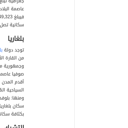
عاصمة البلاد 
سكانية تصل إلى 46.57 شخص
بلغاريا
توجد دولة
بل
من القارة الأ
وجمهورية مقد
صوفيا عاصمة ا
أقدم المدن ف
السياحية الم
ومنها: بلوفد
بكثافة سكانية تصل إل