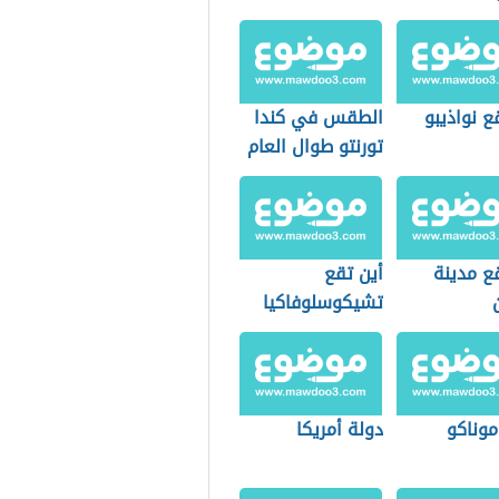
ع نواذيبو
الطقس في كندا
تورنتو طوال العام
ع مدينة
أين تقع
تشيكوسلوفاكيا
موناكو
دولة أمريكا