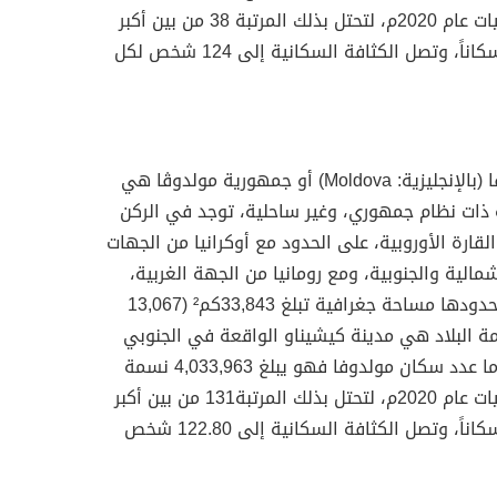
وفقاً لإحصائيات عام 2020م، لتحتل بذلك المرتبة 38 من بين أكبر
دول العالم سكاناً، وتصل الكثافة السكانية إلى 124 شخص لكل
دولة مولدوفا (بالإنجليزية: Moldova) أو جمهورية مولدوڤا هي
 ذات نظام جمهوري، وغير ساحلية، توجد في الركن
قارة الأوروبية، على الحدود مع أوكرانيا من الجهات
مالية والجنوبية، ومع رومانيا من الجهة الغربية،
وهي تحتل بحدودها مساحة جغرافية تبلغ 33,843كم² (13,067
عاصمة البلاد هي مدينة كيشيناو الواقعة في الجنوبي
أما عدد سكان مولدوفا فهو يبلغ 4,033,963 نسمة
وفقاً لإحصائيات عام 2020م، لتحتل بذلك المرتبة131 من بين أكبر
دول العالم سكاناً، وتصل الكثافة السكانية إلى 122.80 شخص