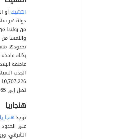
التشيك
التشيك
دولة غير ساح
من بولندا من
والنمسا من ا
بذلك واحدة من
عاصمة البلاد
الجذب السياح
تصل إلى 138.65 شخص لكل كم².
هنجاريا
توجد
هنجاريا
على الحدود م
الشرقي، وروم