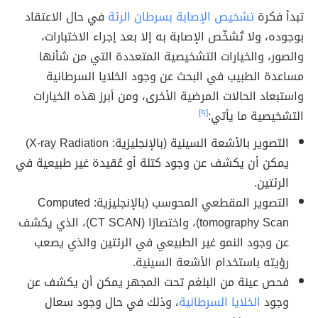
تبدأ فكرة
تشخيص الإصابة بسرطان الرئة
في حال الاعتقاد
بوجوده، ولا تُشخّص الإصابة به إلا بعد إجراء الاختبارات،
والصور، والخيارات التشخيصية المتعددة التي من شأنها
مساعدة الطبيب في البحث عن وجود الخلايا السرطانية
واستبعاد الحالات المرضية الأخرى، ومن أبرز هذه الخيارات
التشخيصية ما يأتي:
[٩]
التصوير بالأشعة السينية (بالإنجليزية: X-ray Radiation)
يمكن أن يكشف عن وجود كتلة أو عُقيدة غير طبيعية في
الرئتين.
التصوير المقطعي المحوسب (بالإنجليزية: Computed
tomography Scan)، واختصارًا (CT SCAN)، الذي يكشف
عن وجود النمو غير الطبيعي في الرئتين والذي يصعب
رؤيته باستخدام الأشعة السينية.
فحص عينة من البلغم تحت المجهر يمكن أن يكشف عن
وجود
الخلايا السرطانية
، وذلك في حال وجود سعال