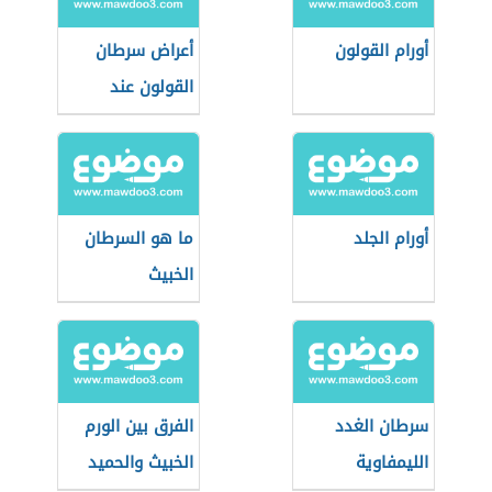
أورام القولون
أعراض سرطان
القولون عند
النساء
أورام الجلد
ما هو السرطان
الخبيث
سرطان الغدد
الفرق بين الورم
الليمفاوية
الخبيث والحميد