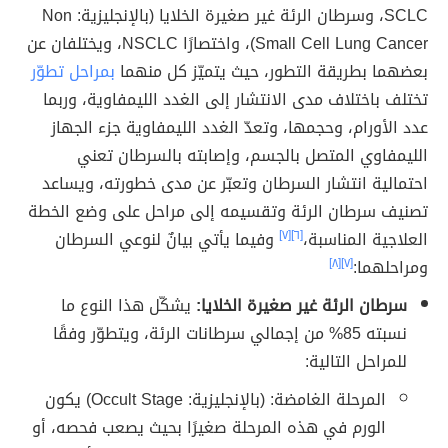
SCLC، وسرطان الرئة غير صغيرة الخلايا (بالإنجليزية: Non
Small Cell Lung Cancer)، واختصارًا NSCLC، ويختلفان عن
بعضهما بطريقة التطور، حيث يتميّز كل منهما
بمراحل تطوّر
تختلف باختلاف مدى الانتشار إلى الغدد الليمفاوية، وربما
عدد الأورام، وحجمها، وتعدّ الغدد الليمفاوية جزء الجهاز
الليمفاوي المتصل بالجسم، وإصابته بالسرطان تعني
احتمالية انتشار السرطان وتعبّر عن مدى خطورته، ويساعد
تصنيف سرطان الرئة وتقسيمه إلى مراحل على وضع الخطة
العلاجية المناسبة،
[٦]
[٧]
وفيما يأتي بيانٌ لنوعي السرطان
ومراحلهما:
[٧]
[٨]
سرطان الرئة غير صغيرة الخلايا:
يشكّل هذا النوع ما
نسبته 85% من إجمالي سرطانات الرئة، ويتطوّر وفقًا
للمراحل التالية:
المرحلة الغامضة: (بالإنجليزية: Occult Stage) يكون
الورم في هذه المرحلة صغيرًا بحيث يصعب فحصه، أو