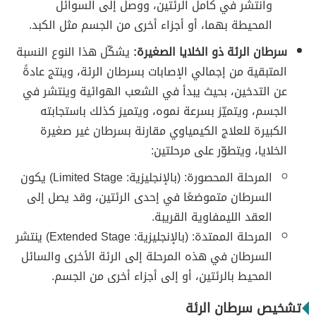
وانتشر في كامل الرئتين، ووصل إلى السوائل
المحيطة بهما، أو أجزاء أخرى من الجسم مثل الكبد.
سرطان الرئة ذو الخلايا الصغيرة:
يشكّل هذا النوع النسبة
المتبقية من إجمالي الإصابات بسرطان الرئة، وينتج عادةً
عن التدخين، بحيث يبدأ في الشعب الهوائية وينتشر في
الجسم، ويتميّز بسرعة نموه، ويتميز كذلك باستجابته
الكبيرة للعلاج الكيمياوي مقارنة بسرطان غير صغيرة
الخلايا، ويتطوّر على مرحلتين:
المرحلة المحصورة: (بالإنجليزية: Limited Stage) يكون
السرطان متموضعًا في إحدى الرئتين، وقد يصل إلى
العقد الليمفاوية القريبة.
المرحلة الممتدة: (بالإنجليزية: Extended Stage) ينتشر
السرطان في هذه المرحلة إلى الرئة الأخرى والسائل
المحيط بالرئتين، أو إلى أجزاء أخرى من الجسم.
تشخيص سرطان الرئة