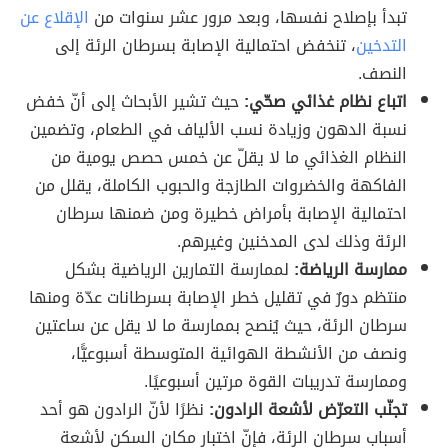
تبدأ بإصلاح نفسها، وبعد مرور عشر سنوات من
الإقلاع عن
التدخين
، تنخفض احتمالية الإصابة بسرطان الرئة إلى
النصف.
اتباع نظام غذائي صحّي:
حيث تشير الأبحاث إلى أنّ خفض
نسبة الدهون وزيادة نسب الألياف في الطعام، وتضمين
النظام الغذائي ما لا يقلّ عن خمس حصص يومية من
الفاكهة والخضروات الطازجة والحبوب الكاملة، يقلل من
احتمالية الإصابة بأمراض خطيرة ومن ضمنها سرطان
الرئة وذلك لدى المدخنين وغيرهم.
ممارسة الرياضة:
لممارسة التمارين الرياضية بشكل
منتظم دورٌ في تقليل خطر الإصابة بسرطانات عدّة ومنها
سرطان الرئة، حيث يُنصح بممارسة ما لا يقل عن ساعتين
ونصف من الأنشطة الهوائية المتوسطة أسبوعيًّا،
وممارسة تدريبات القوة مرتين أسبوعيًا.
تجنّب التعرّض لأشعة الرادون:
نظرًا لأنّ الرادون هو أحد
أسباب سرطان الرئة، فإنّ اختبار مكان السكن لأشعة