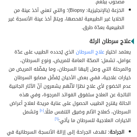
مصحوب ببلغم.
الخزعة (بالإنجليزية: Biopsy)؛ والتي تعني أخذ عينة من
الخلايا غير الطبيعية لفحصها، ويتمّ أخذ عينة الأنسجة غير
الطبيعية بعدّة طرق.
علاج سرطان الرئة
يعتمد اختيار
علاج السرطان
الذي يُحدده الطبيب على عدّة
عوامل، تشمل: الصحّة العامة للمريض، ونوع السرطان،
والمرحلة التي وصل إليها السرطان، وما يفضّله المريض من
خيارات علاجية، ففي بعض الأحيان يُفضّل مصابو السرطان
عدم الخضوع لأي علاج نظرًا لأنّهم يشعرون أنّ الآثار الجانبية
الناتجة عن العلاج ستفوق الفوائد المرجوة، وفي هذه
الحالة يقترح الطبيب الحصول على عناية مريحة لعلاج أعراض
السرطان، كعلاج الألم وضيق التنفس مثلًا.
[١٠]
وتشمل
الخيارات العلاجية للسرطان ما يأتي:
[٦]
الجراحة:
تهدف الجراحة إلى إزالة الأنسجة السرطانية في