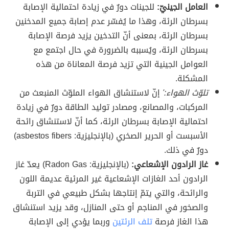
العامل الجينيّ:
للجينات دورٌ في زيادة احتمالية الإصابة
بسرطان الرئة، وهذا ما يُفسّر عدم إصابة جميع المدخنين
بسرطان الرئة، بمعنى أنّ التدخين يزيد فرصة الإصابة
بسرطان الرئة، ويُسببه بالضرورة في حال اجتمع مع
العوامل الجينية التي تزيد فرصة المعاناة من هذه
المشكلة.
تلوّث الهواء:'
إنّ لاستنشاق الهواء الملوّث المنبعث من
المركبات، والمصانع، ومصادر توليد الطاقة دورٌ في زيادة
احتمالية الإصابة بسرطان الرئة، كما أنّ لاستنشاق رائحة
الأسبست أو الحرير الصخري (بالإنجليزية: asbestos fibers)
دورٌ في ذلك.
غاز الرادون الإشعاعي:
(بالإنجليزية: Radon Gas) يعدّ غاز
الرادون أحد الغازات الإشعاعية غير المرئية عديمة اللون
والرائحة، والتي يتمّ إنتاجها بشكل طبيعي في التربة
والصخور في المناجم أو حتى المنازل، وقد يزيد استنشاق
هذا الغاز فرصة
تلف الرئتين
وربما يؤدي إلى الإصابة