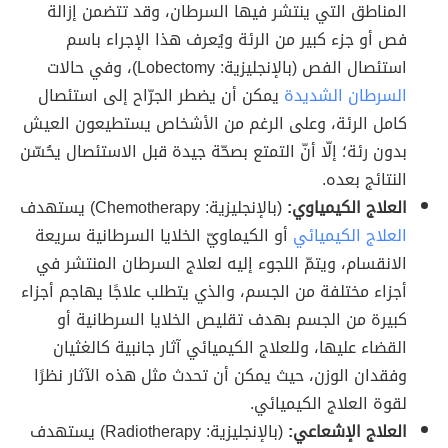
المناطق التي ينتشر فيها السرطان، وقد تتضمن إزالة
فص أو جزء كبير من الرئة ويُعرف هذا الإجراء باسم
استئصال الفص (بالإنجليزية: Lobectomy)، وفي حالات
السرطان الشديدة
يمكن أن يضطر الجرّاح إلى استئصال
كامل الرئة، وعلى الرغم من الأشخاص يستطيعون العيش
بدون رئة؛ إلّا أنّ التمتع بصحّة جيدة قبل الاستئصال يحُسّن
النتائج بعده.
العلاج الكيمياوي:
(بالإنجليزية: Chemotherapy) يستهدف
العلاج الكيميائي
أو الكيماويّ الخلايا السرطانية سريعة
الانقسام، ويتمّ اللجوء إليه لعلاج السرطان المنتشر في
أجزاء مختلفة من الجسم، والذي يتطلب علاجًا يهاجم أجزاء
كبيرة من الجسم بهدف تقليص الخلايا السرطانية أو
القضاء عليها، وللعلاج الكيميائي آثار جانبية كالغثيان
وفقدان الوزن، حيث يمكن أن تحدث مثل هذه الآثار نظرًا
لقوة العلاج الكيميائي.
العلاج الإشعاعي:
(بالإنجليزية: Radiotherapy) يستهدف