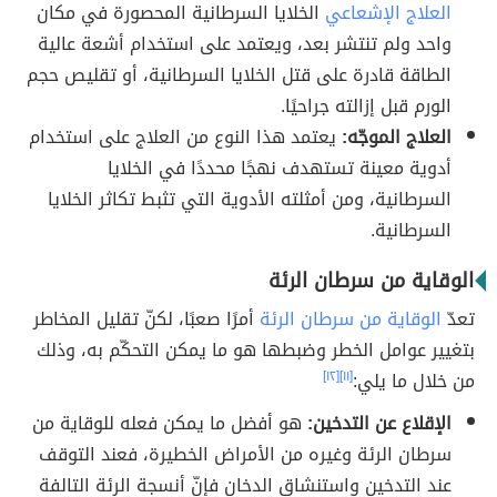
العلاج الإشعاعي
الخلايا السرطانية المحصورة في مكان
واحد ولم تنتشر بعد، ويعتمد على استخدام أشعة عالية
الطاقة قادرة على قتل الخلايا السرطانية، أو تقليص حجم
الورم قبل إزالته جراحيًا.
العلاج الموجّه:
يعتمد هذا النوع من العلاج على استخدام
أدوية معينة تستهدف نهجًا محددًا في الخلايا
السرطانية، ومن أمثلته الأدوية التي تثبط تكاثر الخلايا
السرطانية.
الوقاية من سرطان الرئة
تعدّ
الوقاية من سرطان الرئة
أمرًا صعبًا، لكنّ تقليل المخاطر
بتغيير عوامل الخطر وضبطها هو ما يمكن التحكّم به، وذلك
من خلال ما يلي:
[١١]
[١٢]
الإقلاع عن التدخين:
هو أفضل ما يمكن فعله للوقاية من
سرطان الرئة وغيره من الأمراض الخطيرة، فعند التوقف
عند التدخين واستنشاق الدخان فإنّ أنسجة الرئة التالفة