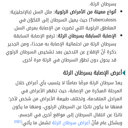
بسرطان الرئة.
أنواع معينة من الأمراض الرئوية:
مثل السل (بالإنجليزية:
Tuberculosis) حيث يميل السرطان إلى التكوّن في
المناطق الرئوية التي تضررت من الإصابة بمرض السل.
الإصابة السابقة بسرطان الرئة:
ترفع الإصابة السابقة
بسرطان الرئة من احتمالية الإصابة به مجددًا، ومن الجدير
ذكرهُ أنّ الإقلاع عن التدخين بعد تشخيص السرطان الرئوي
قد يحول دون تطوّر السرطان في الرئة مرة أخرى.
أعرض الإصابة بسرطان الرئة
يعدّ سرطان الرئة مرضًا صامتًا لا يتسبب بأي أعراض خلال
المرحلة المبكرة من الإصابة، حيث تظهر الأعراض في
المراحل المتقدمة، وتختلف طبيعة الأعراض من شخص لآخر؛
فمنها ما يكون ناتجًا عن السرطان الرئوي، ومنها ما يكون
ناتجًا عن انتقال السرطان إلى مواقع أخرى في الجسم،
وبشكل عام فٱنّ
أعراض سرطان الرئة
تشمل ما يأتي:
[٤]
[٥]