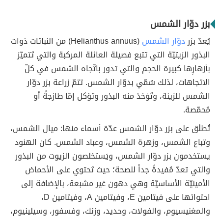
بزر دوّار الشمس
يُعدّ بزر
دوّار الشمس
(Helianthus annuus) من النباتات ذوات
البذور الزيتيّة التي تتبع فصيلة العائلة المركبة والتي تَتميّز
بأزهارِها كبيرة الحجم والتي تدور باتّجاه الشمس في كلّ
الاتجاهات، لذلك سُمّي بدوّار الشمس. تتمّ زراعة بزر دوّار
الشمس للزينة، وتُؤخذ منه البذور وتؤكل إمّا طازجةً أو
مُحمّصة.
تُطلَق على بزر دوّار الشمس عدّة أسماء منها: ميال الشمس،
وتباع الشمس، وزهرة الشمس، وعباد الشمس. كان الهنود
يستخدمون بزر دوّار الشمس، ويَستخلصون الزيوت من البذور
والتي تعدّ مُفيدةً جداً للصحة؛ حيث تَحتوي على الأحماض
الأمينيّة الأساسيّة وهي دهون غير مشبعة، بالإضافة إلى
احتوائها على فيتامين E، وفيتامين A، وفيتامين D،
والمغنيسيوم، والفولات، وحديد، وزنك، وفسفور، وسيلينيوم،