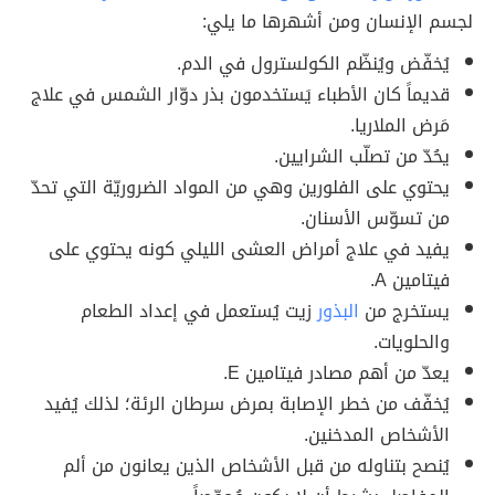
لجسم الإنسان ومن أشهرها ما يلي:
يُخفّض ويُنظّم الكولسترول في الدم.
قديماً كان الأطباء يَستخدمون بذر دوّار الشمس في علاج
مَرض الملاريا.
يحُدّ من تصلّب الشرايين.
يحتوي على الفلورين وهي من المواد الضروريّة التي تحدّ
من تسوّس الأسنان.
يفيد في علاج أمراض العشى الليلي كونه يحتوي على
فيتامين A.
يستخرج من
البذور
زيت يُستعمل في إعداد الطعام
والحلويات.
يعدّ من أهم مصادر فيتامين E.
يُخفّف من خطر الإصابة بمرض سرطان الرئة؛ لذلك يُفيد
الأشخاص المدخنين.
يُنصح بتناوله من قبل الأشخاص الذين يعانون من ألم