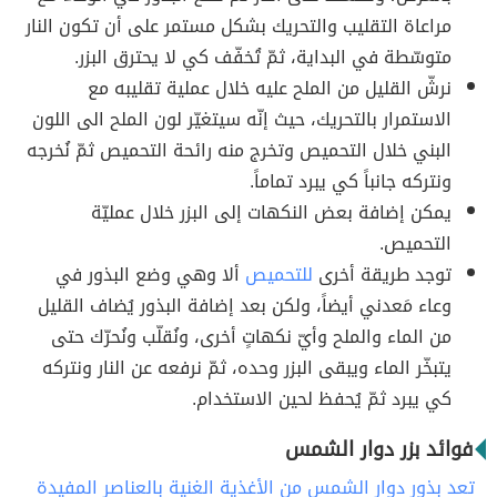
مراعاة التقليب والتحريك بشكل مستمر على أن تكون النار
متوسّطة في البداية، ثمّ تُخفّف كي لا يحترق البزر.
نرشّ القليل من الملح عليه خلال عملية تقليبه مع
الاستمرار بالتحريك، حيث إنّه سيتغيّر لون الملح الى اللون
البني خلال التحميص وتخرج منه رائحة التحميص ثمّ نُخرجه
ونتركه جانباً كي يبرد تماماً.
يمكن إضافة بعض النكهات إلى البزر خلال عمليّة
التحميص.
توجد طريقة أخرى
للتحميص
ألا وهي وضع البذور في
وعاء مَعدني أيضاً، ولكن بعد إضافة البذور يُضاف القليل
من الماء والملح وأيّ نكهاتٍ أخرى، ونُقلّب ونُحرّك حتى
يتبخّر الماء ويبقى البزر وحده، ثمّ نرفعه عن النار ونتركه
كي يبرد ثمّ يُحفظ لحين الاستخدام.
فوائد بزر دوار الشمس
تعد بذور دوار الشمس من الأغذية الغنية بالعناصر المفيدة