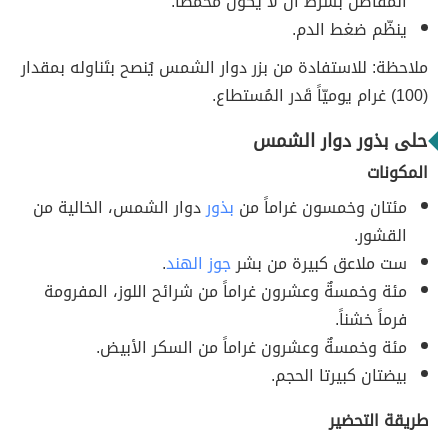
المفاصل بشرط أن لا يكون مُحمّصاً.
ينظّم ضغط الدم.
ملاحظة: للاستفادة من بزر دوار الشمس يُنصح بتَناوله بمقدار
(100) غرام يوميّاً قَدر المُستطاع.
حلى بذور دوار الشمس
المكونات
مئتان وخمسون غراماً من
بذور
دوار الشمس، الخالية من
القشور.
ست ملاعق كبيرة من بشر
جوز الهند
.
مئة وخمسةٌ وعشرون غراماً من شرائح اللوز، المفرومة
فرماً خشناً.
مئة وخمسةٌ وعشرون غراماً من السكر الأبيض.
بيضتان كبيرتا الحجم.
طريقة التحضير