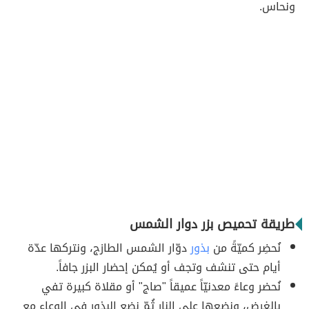
ونحاس.
طريقة تحميص بزر دوار الشمس
نُحضِر كميّةً من
بذور
دوّار الشمس الطازج، ونتركها عدّة
أيام حتى تنشف وتجف أو يُمكن إحضار البزر جافاً.
نُحضر وعاءً معدنيّاً عميقاً "صاج" أو مقلاة كبيرة تفي
بالغرض، ونضعها على النار ثُمّ نضع البذور في الوعاء مع