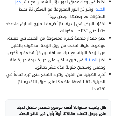
نخلط في وعاء عميق بُذور دوّار الشمس مع بشر
جوز
الهند
، وشرائح اللوز المفرومة مع السكر، ثمّ نخلط
المكوّنات مع بعضها البعض جيداً.
نخفق البيض في زبدية، ثمّ نُضيفة للمزيج السابق وندعكه
جيّداً حتى تختلط المكونات.
نضع مقدار ملعقة كبيرة ممسوحة من الخليط في صينية،
موضوعة عليها قطعة من ورق الزبدة، مدهونة بالقليل
من الزبدة اللينة، مع ترك مسافة بين كلّ قطعة والأخرى.
نخبز
الصينية
في فرن ساخن، على حرارة درجة حرارة مئة
وخمسٍ وسبعين مئوية مدّة عشر دقائق.
نُخرِج الصّينية من الفرن، ونترك القطع حتى تبرد تماماً في
الصينية، ثمّ نرفعها ونضعها على طبق التقديم ثمّ
نُقدّمها.
هل يعجبك محتوانا؟ أضف موضوع كمصدر مفضل لديك
على جوجل لتصلك مقالاتنا أولاً بأول في نتائج البحث.