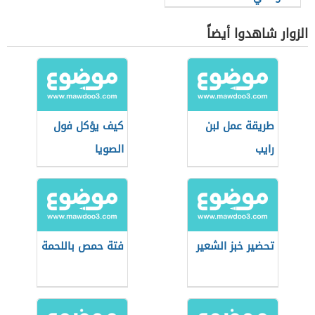
الزوار شاهدوا أيضاً
طريقة عمل لبن
كيف يؤكل فول
رايب
الصويا
تحضير خبز الشعير
فتة حمص باللحمة