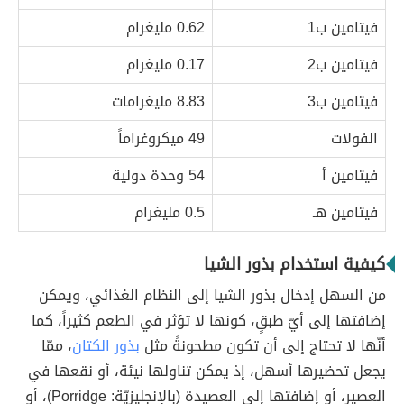
فيتامين ب1
0.62 مليغرام
فيتامين ب2
0.17 مليغرام
فيتامين ب3
8.83 مليغرامات
الفولات
49 ميكروغراماً
فيتامين أ
54 وحدة دولية
فيتامين هـ
0.5 مليغرام
كيفية استخدام بذور الشيا
من السهل إدخال بذور الشيا إلى النظام الغذائي، ويمكن
إضافتها إلى أيّ طبقٍ، كونها لا تؤثر في الطعم كثيراً، كما
أنّها لا تحتاج إلى أن تكون مطحونةً مثل
بذور الكتان
، ممّا
يجعل تحضيرها أسهل، إذ يمكن تناولها نيئة، أو نقعها في
العصير، أو إضافتها إلى العصيدة (بالإنجليزيّة: Porridge)، أو