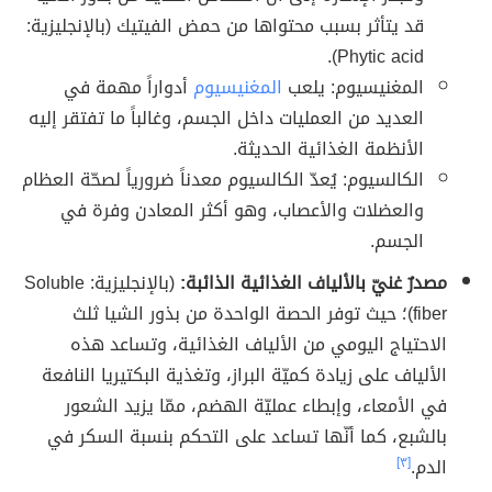
قد يتأثر بسبب محتواها من حمض الفيتيك (بالإنجليزية:
Phytic acid).
المغنيسيوم: يلعب
المغنيسيوم
أدواراً مهمة في
العديد من العمليات داخل الجسم، وغالباً ما تفتقر إليه
الأنظمة الغذائية الحديثة.
الكالسيوم: يُعدّ الكالسيوم معدناً ضرورياً لصحّة العظام
والعضلات والأعصاب، وهو أكثر المعادن وفرة في
الجسم.
مصدرٌ غنيّ بالألياف الغذائية الذائبة:
(بالإنجليزية: Soluble
fiber)؛ حيث توفر الحصة الواحدة من بذور الشيا ثلث
الاحتياج اليومي من الألياف الغذائية، وتساعد هذه
الألياف على زيادة كميّة البراز، وتغذية البكتيريا النافعة
في الأمعاء، وإبطاء عمليّة الهضم، ممّا يزيد الشعور
بالشبع، كما أنّها تساعد على التحكم بنسبة السكر في
الدم.
[٣]