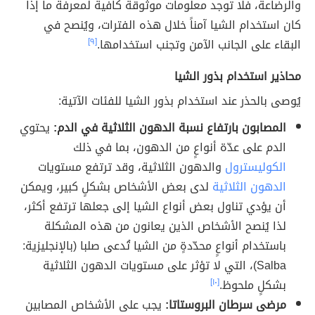
والرضاعة، فلا توجد معلومات موثوقة كافية لمعرفة ما إذا
كان استخدام الشيا آمناً خلال هذه الفترات، ويُنصح في
البقاء على الجانب الآمن وتجنب استخدامها.
[٩]
محاذير استخدام بذور الشيا
يُوصى بالحذر عند استخدام بذور الشيا للفئات الآتية:
المصابون بارتفاع نسبة الدهون الثلاثية في الدم:
يحتوي
الدم على عدّة أنواعٍ من الدهون، بما في ذلك
الكوليسترول
والدهون الثلاثية، وقد ترتفع مستويات
الدهون الثلاثية
لدى بعض الأشخاص بشكلٍ كبير، ويمكن
أن يؤدي تناول بعض أنواع الشيا إلى جعلها ترتفع أكثر،
لذا يُنصح الأشخاص الذين يعانون من هذه المشكلة
باستخدام أنواعٍ محدّدةٍ من الشيا تُدعى صلبا (بالإنجليزية:
Salba)، التي لا تؤثر على مستويات الدهون الثلاثية
بشكلٍ ملحوظ.
[١٠]
مرضى سرطان البروستاتا:
يجب على الأشخاص المصابين