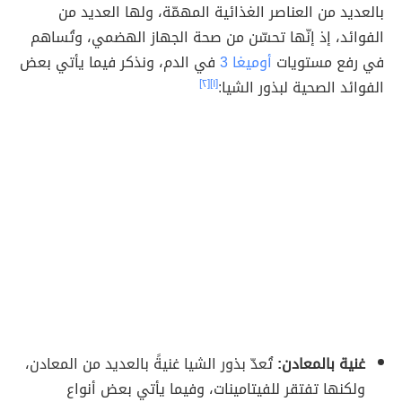
بالعديد من العناصر الغذائية المهمّة، ولها العديد من
الفوائد، إذ إنّها تحسّن من صحة الجهاز الهضمي، وتُساهم
في رفع مستويات
أوميغا 3
في الدم، ونذكر فيما يأتي بعض
الفوائد الصحية لبذور الشيا:
[١]
[٢]
غنية بالمعادن:
تُعدّ بذور الشيا غنيةً بالعديد من المعادن،
ولكنها تفتقر للفيتامينات، وفيما يأتي بعض أنواع