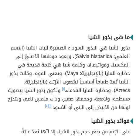
ما هي بذور الشيا
بذور الشيا هي البذور السوداء الصغيرة لنبات الشيا (الاسم
العلمي: Salvia hispanica)، ويعود موطنها الأصليُّ إلى
المكسيك وغواتيمالا، وكلمة شيا هي كلمة قديمة في
حضارة المايا (بالإنجليزية: Maya)، وتعني القوة، وكانت بذور
الشيا تُعدّ طعاماً أساسياً لشعوب الآزتك (بالإنجليزيّة:
Aztecs)، وحضارة المايا القدماء.
[١]
وتكون بذور الشيا بيضوية
مسطحة، ولامعة، وحجمها صغير، وذات ملمسٍ ناعم، ويتدرّج
لونها من الأبيض إلى البني أو الأسود.
[١]
[٢]
فوائد بذور الشيا
على الرّغم من صِغر حجم بذور الشيا، إلا أنّها تُعدّ غنيّةً