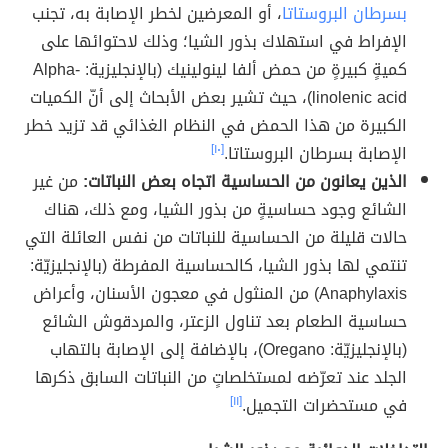
بسرطان البروستاتا
، أو المعرضين لخطر الإصابة به، تجنب
الإفراط في استهلاك بذور الشيا؛ وذلك لاحتوائها على
كميةٍ كبيرةٍ من حمض ألفا لينولينيك (بالإنجليزية: Alpha-
linolenic acid)، حيث تشير بعض الأبحاث إلى أنّ الكميات
الكبيرة من هذا الحمض في النظام الغذائي قد تزيد خطر
الإصابة بسرطان البروستاتا.
[١٠]
الذين يعانون من الحساسية اتجاه بعض النباتات:
من غير
الشائع وجود حساسيةٍ من بذور الشيا، ومع ذلك، هناك
حالات قليلة من الحساسية للنباتات من نفس العائلة التي
تنتمي لها بذور الشيا، كالحساسية المفرطة (بالإنجليزيّة:
Anaphylaxis) من المنثول في معجون الأسنان، وأعراض
حساسية الطعام بعد تناول الزعتر، والمردقوش الشائع
(بالإنجليزيّة: Oregano)، بالإضافة إلى الإصابة بالتهاب
الجلد عند تعرّضه لمستخلصاتٍ من النباتات السابق ذكرها
في مستحضرات التجميل.
[١١]