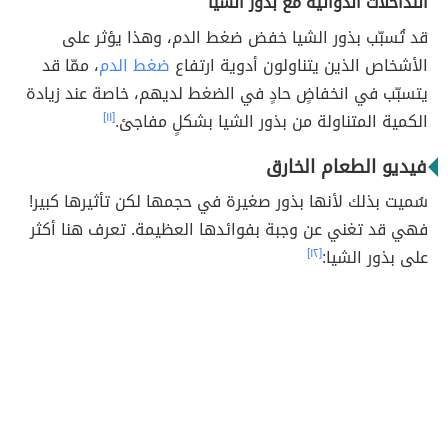
التداخلات الدوائية مع بذور الشيا
قد تُسبّب بذور الشيا خفض ضغط الدم، وهذا يؤثر على
الأشخاص الذين يتناولون أدوية ارتفاع
ضغط الدم
، ممّا قد
يتسبّب في انخفاضٍ حادٍ في الضغط لديهم، خاصة عند زيادة
الكمية المتناولة من بذور الشيا بشكلٍ مفاجئ.
[١١]
فيديو الطعام الخارق
سُميت بذلك لأنها بذور صغيرة في حجمها لكن تأثيرها كبير!
فهي قد تغني عن وجبة بفوائدها العظيمة. تعرف هنا أكثر
على بذور الشيا:
[١٢]