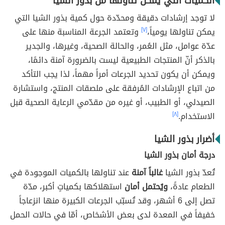
الكميات التي يمكن تناولها من بذور الشيا
لا توجد إرشادات دقيقة ومحدّدة حول كمية بذور الشيا التي
يمكن تناولها يومياً،
[٧]
وتعتمد الجرعة المناسبة منها على
عدّة عوامل، مثل العُمر، والحالة الصحية، وغيرها، والجدير
بالذكر أنّ المنتجات الطبيعية ليست بالضرورة آمنة دائمًا،
ويمكن أن يكون تحديد الجرعات أمراً مهماً، لذا يجب التأكد
من اتباع الإرشادات المُرفقة على ملصقات المنتج، واستشارة
الصيدلي، أو الطبيب، أو غيره من مقدّمي الرعاية الصحية قبل
الاستخدام.
[٨]
أضرار بذور الشيا
درجة أمان بذور الشيا
تُعدّ بذور الشيا
غالباً آمنة
عند تناولها بالكميات الموجودة في
الطعام عادةً،
ويُحتمل أمان
استهلاكها بكمياتٍ أكبر، مدّة
تصل إلى 6 أشهر، وقد تُسبّب الجرعات الكبيرة منها انزعاجاً
خفيفاً في المعدة لدى بعض الأشخاص، أمّا في حالات الحمل