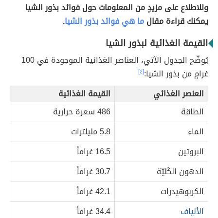
وللاطلاع على مزيدٍ من المعلومات حول فوائد بذور الشيا
يمكنك قراءة مقال
ما هي فوائد بذور الشيا
.
القيمة الغذائية لبذور الشيا
يُوضّح الجدول الآتي، العناصر الغذائية الموجودة في 100
غرامٍ من بذور الشيا:
[٤]
العنصر الغذائي
القيمة الغذائية
الطاقة
486 سعرة حرارية
الماء
5.8 مليلترات
البروتين
16.5 غراماً
الدهون الكُليّة
30.7 غراماً
الكربوهيدرات
42.1 غراماً
الألياف
34.4 غراماً