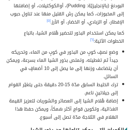
البودنغ (بالإنجليزيّة: Pudding)، أوالكوكتيلات، أو إضافتها
إلى المخبوزات، كما يمكن رش القليل منها عند تناول حبوب
الإفطار، أو الزبادي، أو الخضار، أو الأرز.
[٥]
كما يمكن استخدام البذور لتحضير هُلام الشيا، باتباع
الخطوات الآتية:
[٦]
وضع نصفٍ كوبٍ من البذور في كوبٍ من الماء، وتحريكه
جيداً ثم تغطيته، وتمتص بذور الشيا الماء بسرعة، ويمكن
أن يتضاعف وزنها إلى ما يصل إلى 10 أضعافٍ في
السائل.
ترك الخليط السابق مدّة 15-20 دقيقة حتى يتغيّر القوام
إلى جيلاتينٍ ناعم.
إضافة هُلام الشيا إلى العصائر والشوربات لتعزيز القيمة
الغذائية، وتكوين قوامٍ أكثر سُمكاً، ويمكن حفظ هذا
الهلام في الثلاجة مدّة تصل إلى أسبوع.