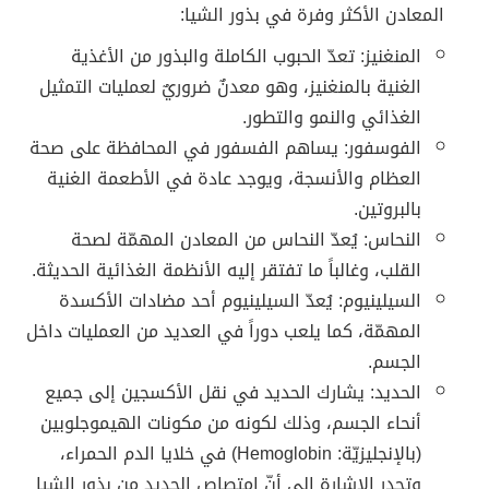
المعادن الأكثر وفرة في بذور الشيا:
المنغنيز: تعدّ الحبوب الكاملة والبذور من الأغذية
الغنية بالمنغنيز، وهو معدنٌ ضروريٌ لعمليات التمثيل
الغذائي والنمو والتطور.
الفوسفور: يساهم الفسفور في المحافظة على صحة
العظام والأنسجة، ويوجد عادة في الأطعمة الغنية
بالبروتين.
النحاس: يُعدّ النحاس من المعادن المهمّة لصحة
القلب، وغالباً ما تفتقر إليه الأنظمة الغذائية الحديثة.
السيلينيوم: يُعدّ السيلينيوم أحد مضادات الأكسدة
المهمّة، كما يلعب دوراً في العديد من العمليات داخل
الجسم.
الحديد: يشارك الحديد في نقل الأكسجين إلى جميع
أنحاء الجسم، وذلك لكونه من مكونات الهيموجلوبين
(بالإنجليزيّة: Hemoglobin)‏ في خلايا الدم الحمراء،
وتجدر الإشارة إلى أنّ امتصاص الحديد من بذور الشيا