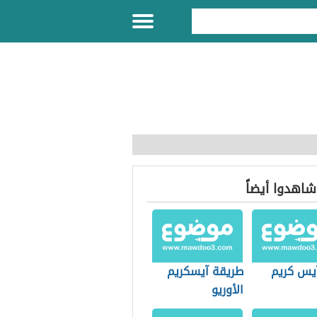
 شاهدوا أيضاً
يس كريم
طريقة آيسكريم
الأوريو