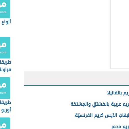
أنواع 
طريقة
فراولة
م بالفانيلا
طريقة
م عربية بالفسْتقِ والمِسْتكة
أوريو
قاتِ الآيس كريم الفرنسيّة
يم محمر