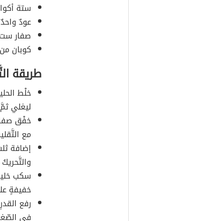
ستة أكواب
عودٌ واحد
صفار ست 
كوبان من ا
طريقة التَ
خلْط الحل
ليغلي ثمَّ 
خفْق صفارِ
مع التَّقلي
إضافة ثلثِ
والتَّحريكُ
سكب خليط 
خفيفةٍ على
رفع القدر
في الصّغر