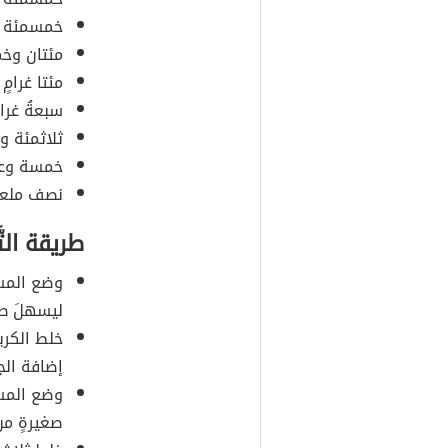
خمسمئة ملل
مئتان وخم
مئتا غرامٍ
سبعةُ غرام
ثلاثمئة وع
خمسة وعش
نصف ملعقة
طريقة التَ
وضع المسْت
ليسهلَ طح
خلط الكريم
إضافة الجل
وضع المسْ
صغيرةٍ من