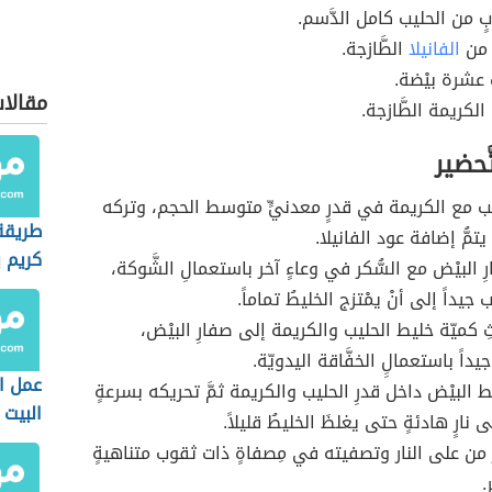
ٍ من الحليب كامل الدَّسم.
ٌ من
الفانيلا
الطَّازجة.
عشرة بيْضة.
مقالا
لكريمة الطَّازجة.
ّحضير
يب مع الكريمة في قدرٍ معدنيٍّ متوسط الحجم، وتركه
طريقة
يتمُّ إضافة عود الفانيلا.
كريم ب
 البيْض مع السُّكر في وعاءٍ آخر باستعمالِ الشَّوكة،
ب جيداً إلى أنْ يمْتزج الخليطُ تماماً.
 كميّة خليط الحليب والكريمة إلى صفارِ البيْض،
 جيداً باستعمالِِ الخفَّاقة اليدويّة.
عمل ا
البيْض داخل قدرِ الحليب والكريمة ثمَّ تحريكه بسرعةٍ
البيت
 نارٍ هادئةٍ حتى يغلظَ الخليطُ قليلاً.
ِ من على النار وتصفيته في مِصفاةٍ ذات ثقوب متناهيةٍ
.