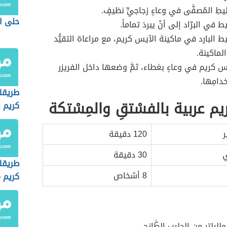
ِ المُصفَّى في وعاءٍ زجاجيٍّ نظيفٍ.
حلى ا
 في البرّاد إلى أنْ يبردَ تماماً.
 البارد في ماكينة الآيس كريم، مع مراعاة التقيُّد
لماكينة.
 كريم في وعاءٍ بغطاء، ثمَّ وضعها داخل الفريزر
دامِها.
طريقة
م عربية بالفسْتقِ والمِسْتكة
كريم ب
ر
120 دقيقة
ي
30 دقيقة
طريقة
8 أشخاص
كريم 
يلترٍ من الحليب الطَّازج.