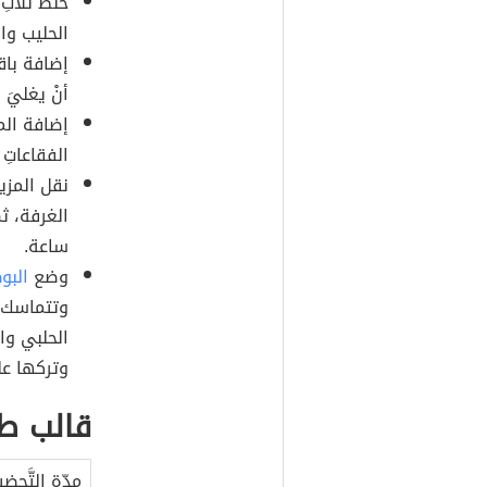
خلط ثلاثِ 
الحليب والس
إضافة باقي
أنْ يغليَ 
إضافة المس
الفقاعاتِ 
نقل المزيج
الغرفة، ثم
ساعة.
وضع
البو
وتتماسك ل
الحلبي وال
وتركها على
قالب طب
مدّة التَّحضي