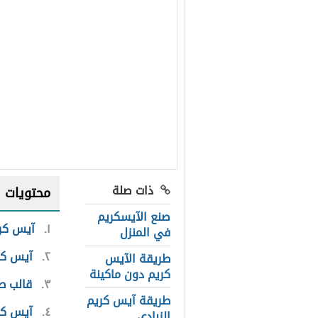
ذات صلة
محتويات
صنع الآيسكريم
١
آيس كري
في المنزل
٢
آيس كري
طريقة الآيس
كريم دون ماكينة
٣
قالب طب
طريقة آيس كريم
٤
آيس كر
الزبادي