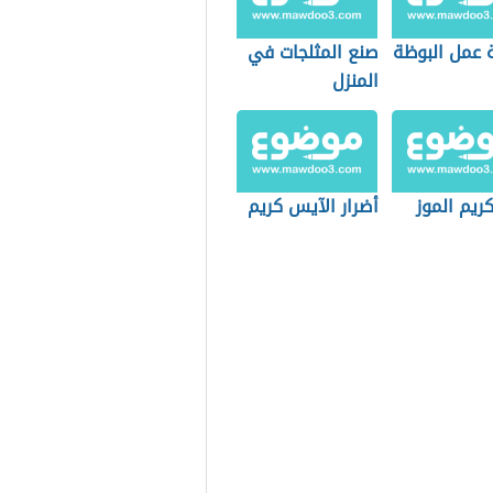
 عمل البوظة
صنع المثلجات في
المنزل
ريم الموز
أضرار الآيس كريم