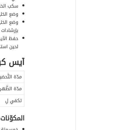
سكب الخليط
وضع الخليط
وضع الخليط
بإرشادات ا
حفظ الآيس
لحين استخ
آيس كري
مدّة التَّحضي
مدّة الطَّه
تكفي لِ
المكوّنات
خمسمئة ملل