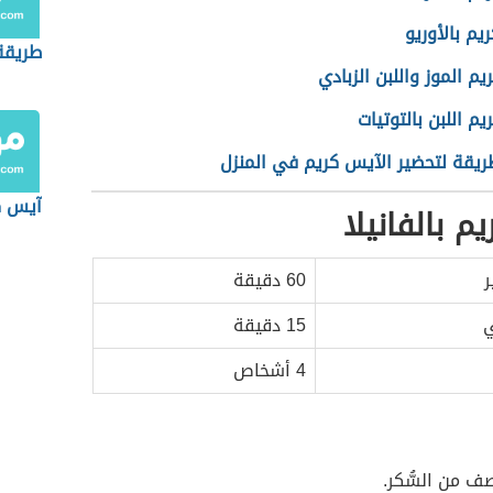
يم بالأوريو
طريقة
م الموز واللبن الزبادي
م اللبن بالتوتيات
ريقة لتحضير الآيس كريم في المنزل
آيس ك
م بالفانيلا
ر
60 دقيقة
ي
15 دقيقة
4 أشخاص
ف من السُّكر.