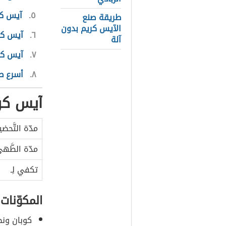
٥
آيس كر
طريقة صنع
الآيس كريم بدون
٦
آيس كري
آلة
٧
آيس كري
٨
أسرع ط
آيس كري
مدّة التَّحضي
مدّة الطَّه
تكفي لِـ
المكوّنات
كوبان ونص