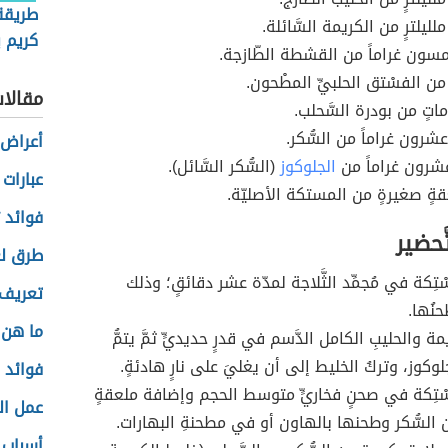
طريقة
يلترٍ من الكريمة السَّائلة.
كريم ب
سون غراماً من القشطة الطّازجة.
 من الفسْتق الحلبيِّ المطْحون.
مقالا
اتٍ من بودرة السَّحلب.
شرون غراماً من السُّكر.
أعراض 
رون غراماً من
الجلوكوز
(السُّكر السَّائل).
عبارات 
ٍ صغيرةٍ من المستكة الأصليّة.
فوائد ث
ّحضير
طرق ل
ِكة في مُجمِّد الثَّلاجة لمدّة عشر دقائقٍ؛ وذلك
تعريف 
نُها.
ما هن ا
ة والحليبِ الكامل الدَّسم في قدرٍ حديديٍّ ثمَّ يتمُّ
وكوز، وتركُ الخليط إلى أن يغليَ على نارٍ هادئةٍ.
فوائد 
تِكة في صحنٍ فخاريٍّ متوسط الحجم وإضافة ملعقةٍ
عمل الخ
 السُّكر وطحنها بالهاون أو في مطحنةِ البهارات.
أسباب 