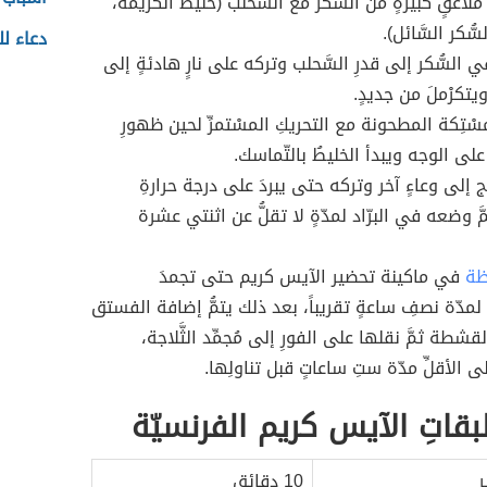
ملاعقٍ كبيرةٍ من السُّكر مع السَّحلب (خليط الكريمة،
ُّكر السَّائل).
دعاء لل
 السُّكر إلى قدرِ السَّحلب وتركه على نارٍ هادئةٍ إلى
ويتكرْملَ من جديدٍ.
ْتِكة المطحونة مع التحريكِ المسْتمرِّ لحين ظهورِ
على الوجه ويبدأ الخليطُ بالتّماسك.
 إلى وعاءٍ آخر وتركه حتى يبردَ على درجة حرارةِ
َّ وضعه في البرّاد لمدّةٍ لا تقلُّ عن اثنتي عشرة
ظة
في ماكينة تحضير الآيس كريم حتى تجمدَ
مدّة نصفِ ساعةٍ تقريباً، بعد ذلك يتمُّ إضافة الفستق
قشطة ثمَّ نقلها على الفورِ إلى مُجمِّد الثَّلاجة،
 الأقلِّ مدّة ستِ ساعاتٍ قبل تناولِها.
قاتِ الآيس كريم الفرنسيّة
ر
10 دقائق