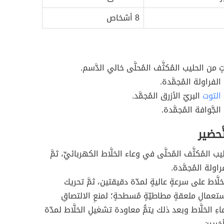
8 أشخاص
ٍ من الحليب المُكثَّف المُحلَّى خالي الدَّسم.
لفراولة المُجمَّدة.
التوت
البريّ الأزرق المُجمَّد.
جَّوافة المُجمَّدة.
ّحضير
 المُكثَّف المُحلَّى في وعاء الخلَّاط الكهربائيِّ، ثمَّ
اولة المُجمَّدة.
َّاط على سرعةٍ عاليةٍ لمدّة دقيقتين، ثمَّ تحريك
تعمالِ ملعقةٍ مطاطيّةٍ مُسطحةٍ؛ لمنعِ الالتصاقِ
اءِ الخلَّاط وبعد ذلك يتمُّ معاودة تشغيلِ الخلَّاط لمدّة
خريين.