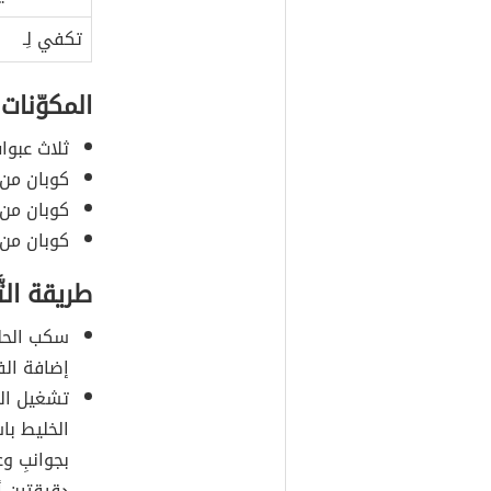
تكفي لِـ
المكوّنات
ثلاث عبوات
كوبان من ا
كوبان من
كوبان من ال
طريقة التَ
سكب الحليب
إضافة الفر
تشغيل الخل
الخليط باس
بجوانبِ وع
دقيقتين أ