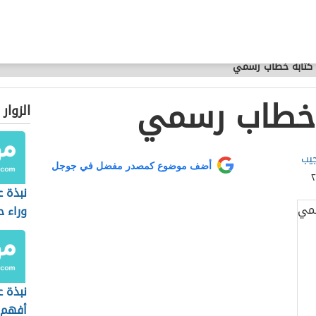
كتابة خطاب رسمي
 خطاب رسمي
الزوار
جيب
أضف موضوع كمصدر مفضل في جوجل
نبذة ع
وراء ح
نبذة ع
أفهم