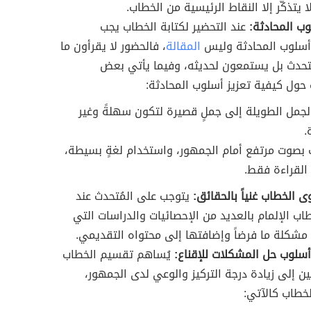
 يتذكّر إلا النقاط الرئيسية من الخطاب.
وب المحادثة:
عند التحضير لكتابة الخطاب يجب
أسلوب المحادثة وليس
المقالة
، فالحضور لا يقرأون ما
تحدث بل يستمعون لحديثه، وفيما يأتي بعض
 حول كيفية تعزيز أسلوب المحادثة:
جمل الطويلة إلى جملٍ قصيرة لتكون سهلةً وغير
.
ث بصوت مرتفع أمام الجمهور، واستخدام لغةٍ بسيطة،
 القراءة فقط.
 الخطاب غنياً بالحقائق:
يتوجب على المُتحدث عند
اب الإلمام بالعديد من الإحصائيات والدراسات التي
 مشكلة ما فرضاً وإضافتها إلى محتواه التقديمي.
سلوب حل المشكلات للإقناع:
يُساهم تقسيم الخطاب
 إلى زيادة درجة التركيز والوعي لدى الجمهور،
خطاب كالآتي: