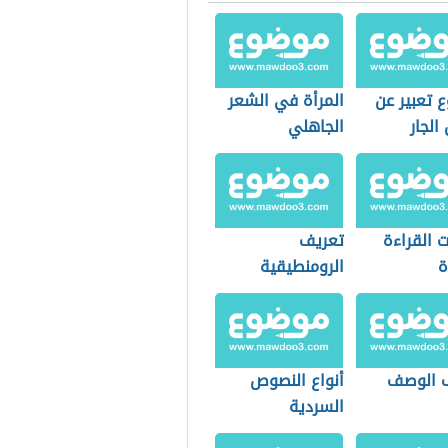
 تعبير عن
المرأة في الشعر
الجار
الجاهلي
 القراءة
تعريف
ة
الرومنطيقية
 الوصف
أنواع النصوص
السردية