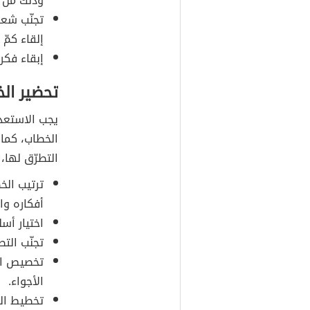
وذلك من خ
تجنّب شعو
إلقاء كمّ
إبقاء فكر
تحضير ال
يجب الاستعدا
الخطاب، كما 
التطرّق لها،
ترتيب ال
أفكاره وا
اختيار أسل
تجنّب التص
تخصيص ال
الأجواء.
تخطيط الن