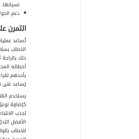
نسيانها.
دعم الحوار
التمرن ع
تُساعد عمليات
الخطاب بسلاس
ذلك بالراحة أ
أخطائه المحت
بأحدهم لقراء
يُساعد على 
يستخدم المُت
كإضافٍة نوعيّ
لجذب الانتبا
الأفضل التدر
للخطاب بالوقو