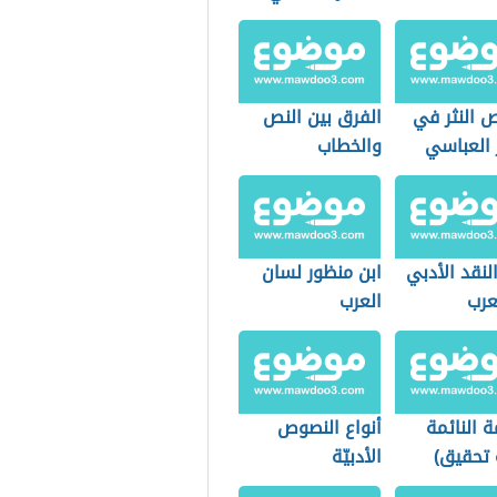
 النثر في
الفرق بين النص
 العباسي
والخطاب
النقد الأدبي
ابن منظور لسان
عرب
العرب
ة النائمة
أنواع النصوص
 تحقيق)
الأدبيّة