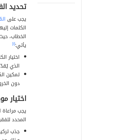
تحديد ال
يجب على
الم
الكلمات إليه
الخطاب، حيث 
يأتي:
[١]
اختيار ال
الذي يُقدّ
تمكين الك
دون الخرو
اختيار م
يجب مراعاة ا
المحدد للفقر
جذب تركيز