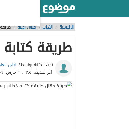
أكبر موقع عربي بالعالم
الرئيسية
/
الآداب
،
فنون أدبية
/
طريقة 
طريقة كتابة
ليلى العا
تمت الكتابة بواسطة:
آخر تحديث:
١٣:٥١ ، ١٦ مارس ٢٠٢١