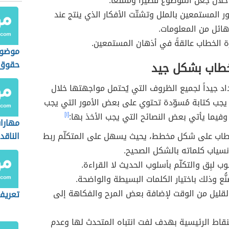
لال جعل الموضوع قصيراً وممتعاً.
ر المستمعين بالملل وتشتّت الأفكار الذي ينتج عند
 هائل من المعلومات.
ة الخطاب عالقةً في أذهان المستمعين.
موضوع
حقوق 
خطاب بشكل جيد
د جيداً لجميع الظروف التي يُحتمل مواجهتها خلال
يجب كتابة مُسوّدة تحتوي على بعض الأمور التي يجب
 وفيما يأتي بعض النصائح التي يجب الأخذ بها:
[١]
مهارات
خطاب على شكل مخطط، يحيث يسهل على المتكلّم ربط
الناقد
نسياب كلماته بالشكل الصحيح.
وب لبِق والتكلّم بأسلوب الحديث لا القراءة.
نُّع وذلك باختيار الكلمات البسيطة والواضحة.
قليل من الوقت لإضافة بعض المرح والفكاهة إلى
تعريف
قاط الرئيسية بهدف لفت انتباه المتحدث لها وعدم