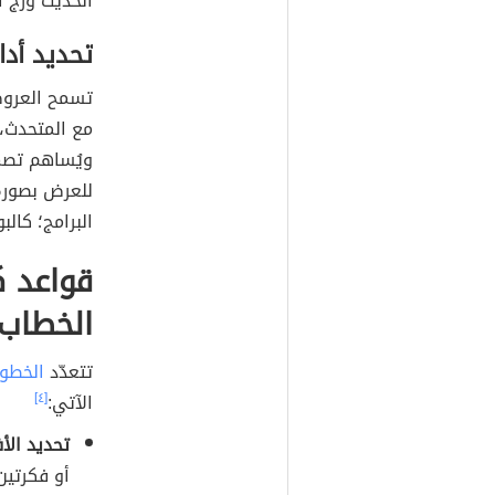
الحديث وزجّ ا
تحديد أدا
تسمح العروض
مع المتحدث، 
ويُساهم تصم
للعرض بصورة
البرامج؛ كالبو
قواعد 
الخطاب
تتعدّد
الخطو
الآتي:
[٤]
تحديد الأ
أو فكرتين،