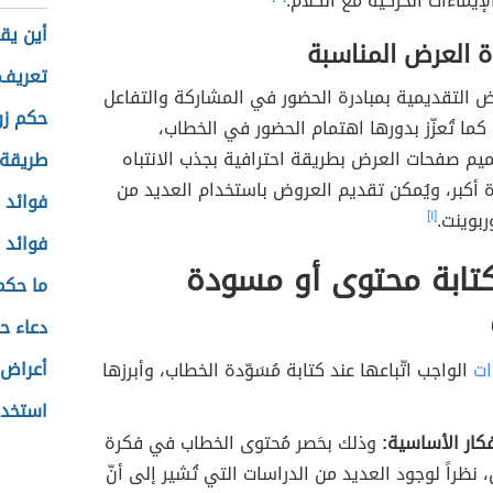
لإيماءات الحركية مع الكلام.
أين يق
ة العرض المناسبة
تعريف 
 التقديمية بمبادرة الحضور في المشاركة والتفاعل
حكم زو
كما تُعزّز بدورها اهتمام الحضور في الخطاب،
يم صفحات العرض بطريقة احترافية بجذب الانتباه
طريقة 
 أكبر، ويُمكن تقديم العروض باستخدام العديد من
فوائد 
ربوينت.
[١]
فوائد 
كتابة محتوى أو مسودة
ما حكم
دعاء ح
أعراض 
ات
الواجب اتّباعها عند كتابة مُسَوّدة الخطاب، وأبرزها
استخدا
فكار الأساسية:
وذلك بحَصر مُحتوى الخطاب في فكرة
 نظراً لوجود العديد من الدراسات التي تُشير إلى أنّ