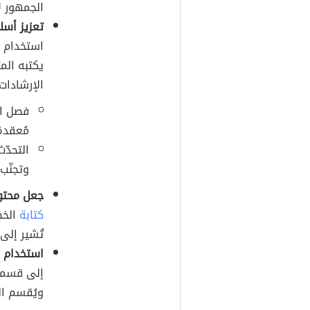
الجمهور لا
تعزيز أسل
استخدام 
يكتبه الم
الإرشادات
فصل ال
مُعقدة
التحدّ
وتجنّب
جعل محتوى
كتابة
الخط
تُشير إلى
استخدام أ
إلى قسمين
ويُقسم ال