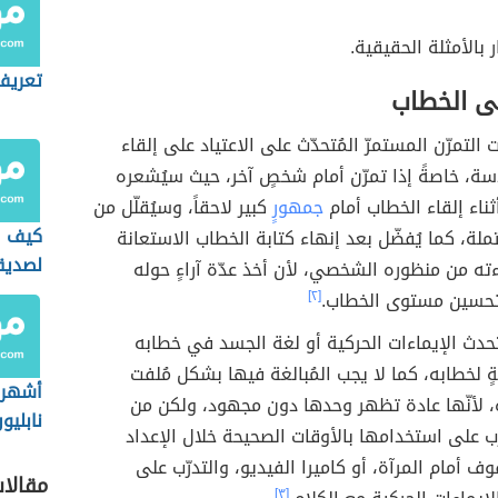
 بالأمثلة الحقيقية.
تعريف 
لى الخطاب
 التمرّن المستمرّ المُتحدّث على الاعتياد على إلقاء
ة، خاصةً إذا تمرّن أمام شخصٍ آخر، حيث سيُشعره
ثناء إلقاء الخطاب أمام
جمهورٍ
كبير لاحقاً، وسيُقلّل من
كيف ا
ملة، كما يُفضّل بعد إنهاء كتابة الخطاب الاستعانة
لصديق
ته من منظوره الشخصي، لأن أخذ عدّة آراءٍ حوله
تحسين مستوى الخطاب.
[٢]
حدث الإيماءات الحركية أو لغة الجسد في خطابه
ةٍ لخطابه، كما لا يجب المُبالغة فيها بشكل مُلفت
أشهر 
ه، لأنّها عادة تظهر وحدها دون مجهود، ولكن من
نابليو
ّب على استخدامها بالأوقات الصحيحة خلال الإعداد
ف أمام المرآة، أو كاميرا الفيديو، والتدرّب على
مقالا
[٣]