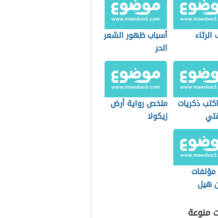
الرثاء
أسباب ظهور الشعر
الحر
كتب ذكريات
ملخص رواية أرض
تي
زيكولا
مؤلفات
ن هيل
ت منوعة