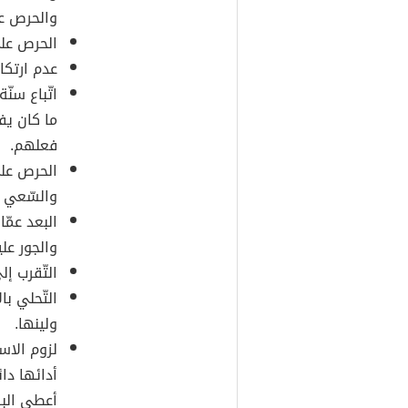
والحرص عل
الحرص على
عدم ارتكا
اتّباع سنّ
ما كان يف
فعلهم.
الحرص على
والسّعي 
البعد عمّ
والجور عل
التّقرب إ
التّحلي ب
ولينها.
لزوم الاس
أدائها دا
أعطى البش