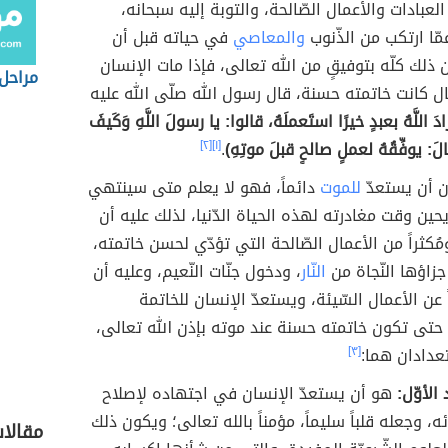
 العبادات والأعمال الصّالحة، والتوبة إليه سبحانه،
مّا ارتكب من الذّنوب
والمعاصي
في حياته قبل أن
ذلك كلّه بتوفيقٍ من الله تعالى، فإذا مات الإنسان
مراحل 
ل كانت خاتمته حسنة، قال رسول الله صلّى الله عليه
ادَ اللَّهُ بعبدٍ خيرًا استَعملَهُ، قالوا: يا رسولَ اللَّهِ وَكَيفَ
لَ: يوفِّقُهُ لعملٍ صالحٍ قبلَ موتِهِ)
.
[١]
[٢]
ن أن يستعدّ
للموت
دائماً، فهو لا يعلم متى سينتهي
حين وقت مغادرته لهذه الحياة الدّنيا، لذلك عليه أن
مُكثراً من الأعمال الصّالحة التي تؤدّي لحسن خاتمته،
زاؤها النّجاة من
النّار
، ودخول جنّات النّعيم، وعليه أن
 عن الأعمال السّيئة، ويستعدّ الإنسان للخاتمة
حتى تكون خاتمته حسنة عند موته بإذن الله تعالى،
عدادان هما:
[٣]
الأوّل:
هو أن يستعدّ الإنسان في اجتهاده لإصلاح
ه، وجعله قلباً سليماً، مؤمناً بالله تعالى؛ ويكون ذلك
مقالا