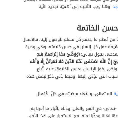
جد
، وهنا وجب التّنبيه إلى أهميّة تجديد النّية
حسن الخاتمة
 من أعظم ما يطمح كل مسلم للوصول إليه، فالأعمال
وقيمة عمل كل إنسان في حسن خاتمته، وهي وصية
 بعدهم، يقول تعالى:
(وَوَصَّىٰ بِهَا إِبْرَاهِيمُ بَنِيهِ
يَّ إِنَّ اللَّهَ اصْطَفَىٰ لَكُمُ الدِّينَ فَلَا تَمُوتُنَّ إِلَّا وَأَنتُم
لكي يفوز الإنسان بحسن الخاتمة، عليه اتّباع
سباب التي تؤدّي إليها، وفيما يأتي ذكرٌ لبعض هذه
ية
لله تعالى، وابتغاء مرضاته في كلّ الأفعال
ه -تعالى- في السر والعلن، وذلك باتّباع ما أمرنا به،
عمّا نهانا وحذّرنا منه، مع الاستمرار على هذا الأمر،