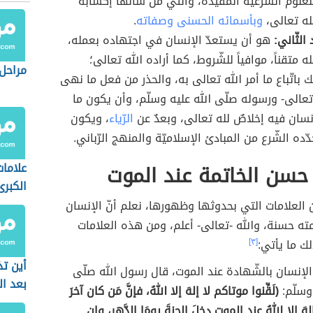
لعلوم الشّرعيّة المفيدة، والتي من شأنها إكسابه
لله تعالى،
وبأسمائه الحسنى وصفاته
.
الثّاني:
هو أن يستعدّ الإنسان في اجتهاده بعمله،
 متقناً، موافياً للشّروط، كما أراده الله تعالى؛
مراحل
 باتّباع ما أمر الله تعالى به، والحذر من فعل ما نهى
-تعالى- ورسوله صلّى الله عليه وسلّم، وأن يكون ما
نسان فيه إخلاصٌ لله تعالى، وبعدٌ عن
الرّياء
، ويكون
ده الشّرع من المبادئ الإسلاميّة والمنهج الرّباني.
حسن الخاتمة عند الموت
علاما
الكبر
 العلامات التي بحدوثها وظهورها، نعلم أنّ الإنسان
ته حسنة، والله -تعالى- أعلم، ومن هذه العلامات
لك ما يأتي:
[٣]
أين ت
لإنسان بالشّهادة عند الموت، قال رسول الله صلّى
بعد ا
 وسلّم:
(لَقِّنوا موتاكم لا إلهَ إلا اللهُ، فإنَّ مَن كان آخرَ
لهَ إلا اللهُ عند الموتِ دخلَ الجنةَ يومَا الدَّهرِ، وإن