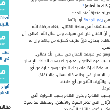
َ ذلك ما أصابَه)
.
[٤]
.
ينه متعرّقاً عند الموت.
أحداث 
 في
يوم الجمعة
أو ليلتها.
بالترت
ستشهداً في ساحة القتال، ابتغاء مرضاة الله
 أنّ القتال كان في سبيله، ومن سأل الله -تعالى- أن
ّهادة بصدق، فإنّ منزلته كمنزلة من جاهد وإن لم
فعل.
سبب ت
هو في طريقه للقتال في سبيل الله تعالى.
في الأ
سبب مرضالطّاعون؛ وهو وباءٌ يسببّ الهلاك للإنسان
به، وكذلك إذا مات بداء البطن؛ وهو عبارة عن أيّ
 الإنسان في بطنه، كالإسهال، والانتفاخ،
 والنّزيف النّاتج عن أيّ حادثة.
أنواع 
قاً.
المشر
سبب الهدم؛ ويكون الهدم بسبب الكوارث الّتي
زّلازل التي تدمّر البيوت والأماكن، وبفعلها قد يموت
مقالا
كالبراكين، والرّياح الشّديدة.