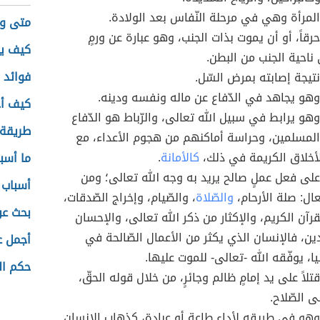
لمرأة وهي في مرحلة النّفاس بعد الولادة.
متى وق
رقاً، أو أن يموت بذات الجنب، وهو عبارة عن ورمٍ
كيف ير
احية الجنب من البطن.
فوائد 
تيجة إصابته بمرض السّل.
هو يجاهد في الدّفاع عن ماله ونفسه ودينه.
كيف أ
هو يرابط في سبيل الله تعالى، والرّباط هو الدّفاع
طريقة 
لمسلمين، وحراسة أماكنهم من هجوم الأعداء، مع
الأخلاق الكريمة في ذلك،
كالأمانة
.
ما أسب
لى فعل عملٍ صالح يريد به وجه الله تعالى؛ ومن
أسباب 
ال: صلة الأرحام،
والصّلاة
، والصّيام، وإخراج الصّدقات،
بحث عن
قرآن الكريم، والإكثار من ذكر الله تعالى، والإحسان
دين، فالإنسان الذي يكثر من الأعمال الصّالحة في
أجمل ع
نيا، يوفّقه الله -تعالى- للموت عليها.
حكم ا
لاً على يد إمامٍ ظالم وجائرٍ، من خلال قوله الحقّ،
ى الصّلاح.
هو في طريقه لأداء طاعةٍ أو عبادةٍ، كذهاب الإنسان