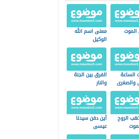
 الموت
معنى اسم الله
الوكيل
ت الساعة
الفرق بين الجنة
ى والصغرى
والنار
ذهب الروح
أين دفن سيدنا
لموت
عيسى