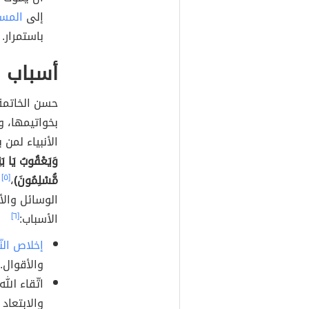
إلى
المس
باستمرار.
أسباب 
حسن الخاتمة
بخواتيمها، 
الأنبياء لمن
وَيَعْقُوبُ يَا بَنِ
مُّسْلِمُونَ)
،
[٥]
و
الوسائل والأ
الأسباب:
[٦]
إخلاص النّ
والأقوال.
اتّقاء الل
والابتعاد 