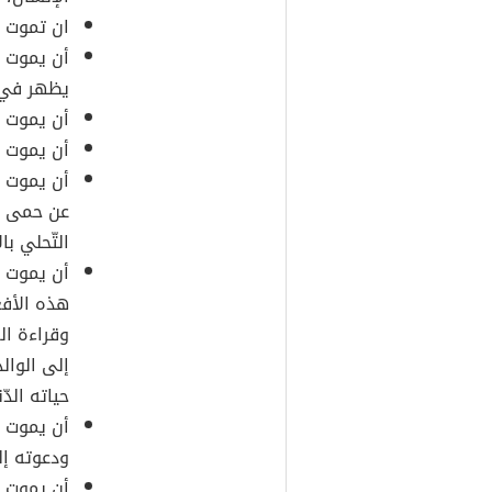
ان تموت ا
أن يموت ح
يظهر في ن
أن يموت ن
أن يموت و
أن يموت و
عن حمى ا
التّحلي ب
أن يموت ع
هذه الأفع
وقراءة ال
إلى الوال
حياته الدّ
أن يموت قت
ودعوته إل
أن يموت و