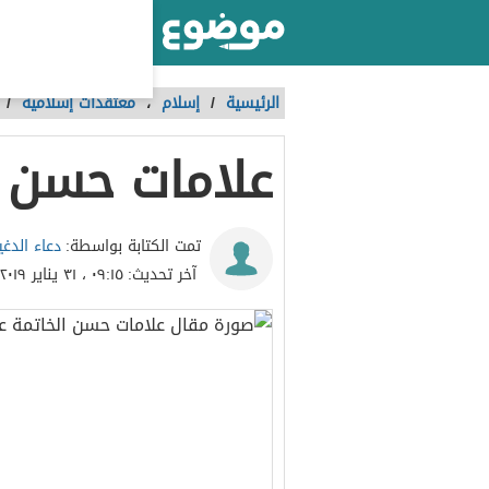
أكبر موقع عربي بالعالم
الرئيسية
/
إسلام
،
معتقدات إسلامية
/
علامات حسن ا
دعاء الدغي
تمت الكتابة بواسطة:
آخر تحديث:
٠٩:١٥ ، ٣١ يناير ٢٠١٩