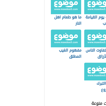
يوم القيامة
ما هو طعام اهل
يب
النار
فاوت الناس
مفهوم الغيب
رزاق
المطلق
التبرك
وع
ت منوعة