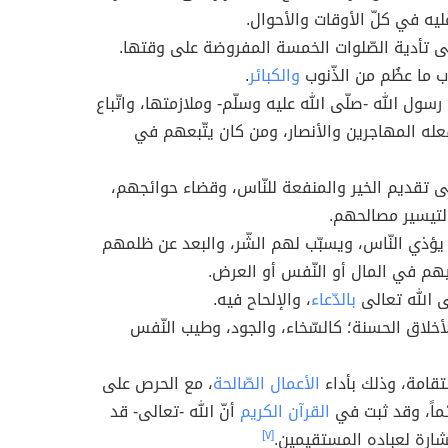
يه في كلّ الأوقات والأحوال.
 تأدية الصّلوات الخمسة المفروضة على وقتها.
ب ما عظُم من الذّنوب
والكبائر
.
ة رسول الله -صلّى الله عليه وسلّم- وملازمتها، واتّباع
عله المهاجرين والأنصار، ومن كان يتّبعهم في
 تقديم الخير والمنفعة للنّاس، وقضاء حوائجهم،
لتيسير مصالحهم.
ا يؤذي النّاس، ويسبّب لهم الشّر، والبعد عن ظلمهم
يهم في المال أو النّفس أو العرض.
لى الله تعالى
بالدّعاء
، والإلحاح فيه.
الأخلاق الحسنة؛ كالسّخاء، والجود، وطيب النّفس
تقامة، وذلك بأداء
الأعمال الصّالحة
، مع الحرص على
ئماً، وقد ثبت في
القرآن الكريم
أنّ الله -تعالى- قد
ارة لعباده المستقيمين.
[٧]