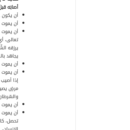
أصابَه قبل
أن يكون جب
أن يموت
أن يموت م
تعالى، أي
يرزقه الش
يجاهد بال
أن يموت و
أن يموت ب
إذا أصيب 
مرضٍ يصيب
والسّرطان،
أن يموت غر
أن يموت ب
تحصل، كال
الإنسان، و