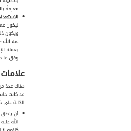
بتحصيله ل
معرفةً با
الاستعداد 
ليكون عمله
ويكون ذلك
عنه الله 
يعمله الإ
وفق ما حدّ
علامات 
هناك عددٌ من
قد كانت خاتم
الدّالة على ذ
أن ينطق ا
الله عليه
كلامِه لا إ