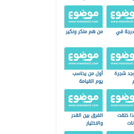
درجة في
من هم منكر ونكير
وجد شجرة
أول من يحاسب
يوم القيامة
ذا خلقت
الفرق بين القدر
نات
والاختيار