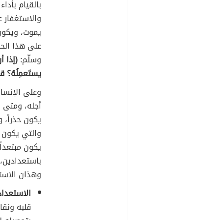
بالقيام بأداء
والاستغفار ع
يموت، ويكون 
على هذا الحا
وسلّم:
(إذا أر
يستَعمِلُهُ؟ قا
وعلى الإنسا
أجله، ومتى ي
يكون حذراً، و
والتي يكون ج
يكون مبتعداً
باستعدادين، 
وهذان الاست
الاستعداد 
قلبه ونقائ