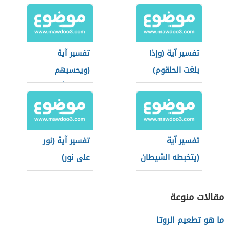
تفسير آية (وإذا
تفسير آية
بلغت الحلقوم)
(ويحسبهم
الجاهل أغنياء من
التعفف)
تفسير آية
تفسير آية (نور
(يتخبطه الشيطان
على نور)
من المس)
مقالات منوعة
ما هو تطعيم الروتا