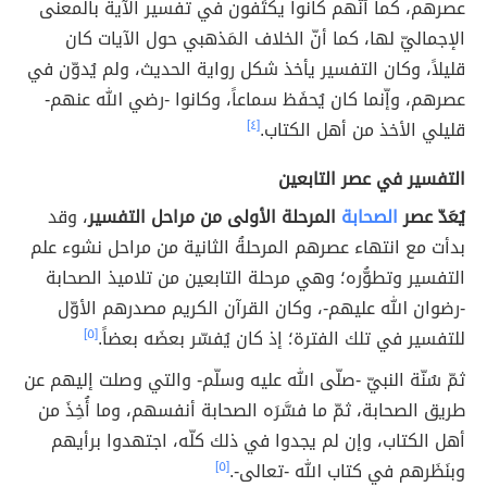
عصرهم، كما أنّهم كانوا يكتَفون في تفسير الآية بالمعنى
الإجماليّ لها، كما أنّ الخلاف المَذهبي حول الآيات كان
قليلاً، وكان التفسير يأخذ شكل رواية الحديث، ولم يُدوّن في
عصرهم، وإّنما كان يُحفَظ سماعاً، وكانوا -رضي الله عنهم-
قليلي الأخذ من أهل الكتاب.
[٤]
التفسير في عصر التابعين
يُعَدّ عصر
الصحابة
المرحلة الأولى من مراحل التفسير
، وقد
بدأت مع انتهاء عصرهم المرحلةُ الثانية من مراحل نشوء علم
التفسير وتطوُّره؛ وهي مرحلة التابعين من تلاميذ الصحابة
-رضوان الله عليهم-، وكان القرآن الكريم مصدرهم الأوّل
للتفسير في تلك الفترة؛ إذ كان يُفسّر بعضَه بعضاً.
[٥]
ثمّ سُنّة النبيّ -صلّى الله عليه وسلّم- والتي وصلت إليهم عن
طريق الصحابة، ثمّ ما فسَّرَه الصحابة أنفسهم، وما أُخِذَ من
أهل الكتاب، وإن لم يجدوا في ذلك كلّه، اجتهدوا برأيهم
وبنَظَرهم في كتاب الله -تعالى-.
[٥]