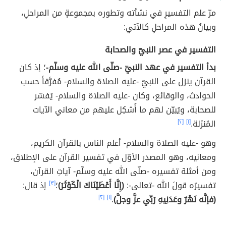
مرّ علم التفسيرِ في نشأته وتطوره بمجموعةٍ من المراحلِ،
وبيانُ هذه المراحلِ كالآتي:
التفسير في عصر النبيّ والصحابة
بدأ التفسير في عهد النبيّ -صلّى الله عليه وسلّم-
؛ إذ كان
القرآن ينزل على النبيّ -عليه الصلاة والسلام- مُفرَّقاً حسب
الحوادث، والوقائع، وكان -عليه الصلاة والسلام- يُفسّر
للصحابة، ويُبيّن لهم ما أُشكِل عليهم من معاني الآيات
المُنزَلة.
[١]
[٢]
وهو -عليه الصلاة والسلام- أعلم الناس بالقرآن الكريم،
ومعانيه، وهو المصدر الأوّل في تفسير القرآن على الإطلاق،
ومن أمثلة تفسيره -صلّى الله عليه وسلّم- آياتِ القرآن،
تفسيرُه قولَ الله -تعالى-:
(إِنَّا أَعْطَيْنَاكَ الْكَوْثَرَ)
؛
[٣]
إذ قال:
(فإنَّه نَهْرٌ وعَدَنِيهِ رَبِّي عزَّ وجلَّ)
.
[١]
[٢]