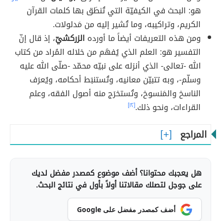
هو: البحث في الكيفيّة التي تُنطَق بها كلمات القرآن
الكريم، وتراكيبه، وما تُشير إليه من مَدلولات.
ومن هذه التعريفات أيضاً ما أورده
الزركشيّ
، إذ قال إنّ
التفسير هو: العلم الذي يُفهَم من خلاله المُراد من كتاب
الله -تعالى- الذي أنزله على نبيّه محمّد -صلّى الله عليه
وسلّم-، وبه تتبيّن معانيه، وتُستنبَط أحكامه، ويُعرَف
الناسخ والمَنسوخ، وتُستخرَج منه أصول الفقه، وعلم
القراءات، ونحو ذلك.
[١٢]
المراجع
هل يعجبك محتوانا؟ أضف موضوع كمصدر مفضل لديك
على جوجل لتصلك مقالاتنا أولاً بأول في نتائج البحث.
أضف كمصدر مفضل على Google