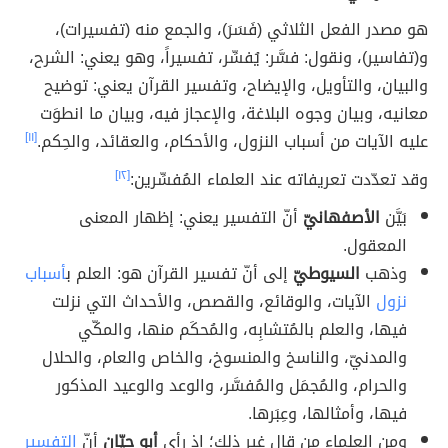
هو مصدر الفعل الثلاثي (فَسَرَ)، والجمع منه (تفسيرات)،
و(تفاسير)، ونقول: فسَّر: يُفسِّر، تفسيراً، وهو يعني: الشرح،
والبيان، والتأويل، والإيضاح، وتفسير القرآن يعني: توضيح
معانيه، وبيان وجوه البلاغة، والإعجاز فيه، وبيان ما انطوَت
عليه الآيات من أسباب النزول، والأحكام، والعقائد، والحِكم.
[١١]
وقد تعدّدت تعريفاته عند العلماء المُفسِّرين:
[١٢]
بَيَّن
الأصفهانيّ
أنّ التفسير يعني: إظهار المعنى
المعقول.
وذهب
السيوطيّ
إلى أنّ تفسير القرآن هو: العلم ب
أسباب
نزول
الآيات، والوقائع، والقصص، والأحداث التي نزلت
فيها، والعلم بالمُتشابِه، والمُحكَم منها، والمكّي
والمدنيّ، والناسخ والمنسوخ، والخاص والعام، والحلال
والحرام، والمُجمَل والمُفسَّر، والوعد والوعيد المذكور
فيها، وأمثالها، وعِبَرها.
ومن العلماء من قال غير ذلك؛ إذ رأى
أبو حيّان
أنّ
التفسير