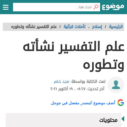
الرئيسية
/
إسلام
،
تأملات قرآنية
/
علم التفسير نشأته وتطوره
علم التفسير نشأته
وتطوره
مجد خضر
تمت الكتابة بواسطة:
آخر تحديث:
٠٨:٢٧ ، ١٩ أكتوبر ٢٠٢١
أضف موضوع كمصدر مفضل في جوجل
محتويات