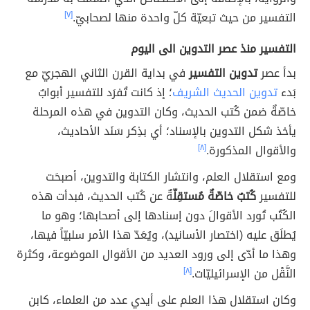
التفسير من حيث تبعيّة كلّ واحدة منها لصحابيّ.
[٧]
التفسير منذ عصر التدوين الى اليوم
بدأ عصر
تدوين التفسير
في بداية القرن الثاني الهجريّ مع
بَدء
تدوين الحديث الشريف
؛ إذ كانت تُفرَد للتفسير أبوابٌ
خاصّةٌ ضمن كُتب الحديث، وكان التدوين في هذه المرحلة
يأخذ شكل التدوين بالإسناد؛ أي بذِكر سَنَد الأحاديث،
والأقوال المذكورة.
[٨]
ومع استقلال العلم، وانتشار الكتابة والتدوين، أصبحَت
للتفسير
كُتبٌ خاصّةٌ مُستقِلّ
ةٌ عن كُتب الحديث، فبدأت هذه
الكُتُب تُورد الأقوالَ دون إسنادها إلى أصحابها؛ وهو ما
يُطلَق عليه (اختصار الأسانيد)، ويُعَدّ هذا الأمر سلبيّاً فيها،
وهذا ما أدّى إلى ورود العديد من الأقوال الموضوعة، وكثرة
النَّقْل من الإسرائيليّات.
[٨]
وكان استقلال هذا العلم على أيدي عدد من العلماء، كابن