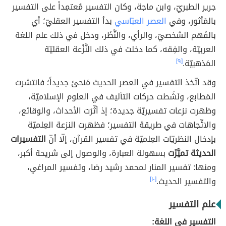
جرير الطبريّ، وابن ماجة، وكان التفسير مُعتمِداً على التفسير
بالمَأثور، وفي
العصر العبّاسي
بدأ التفسير العقليّ؛ أي
بالفَهم الشخصيّ، والرأي، والنَّظَر، ودخل في ذلك علم اللغة
العربيّة، والفِقه، كما دخلت في ذلك النَّزْعة العقليّة
المَذهبيّة.
[٩]
وقد اتّخذ التفسير في العصر الحديث مَنحىً جديداً؛ فانتشرت
المَطابع، ونَشَطت حركات التأليف في العلوم الإسلاميّة،
وظهرت نزعات تفسيريّة جديدة؛ إذ أثّرَت الأحداث، والوقائع،
والاتِّجاهات في طريقة التفسير؛ فظهرت النزعة العِلميّة
بإدخال النظريّات العِلميّة في تفسير القرآن، إلّا أنّ
التفسيرات
الحديثة تميَّزَت
بسهولة العبارة، والوصول إلى شريحة أكبر،
ومنها: تفسير المنار لمحمد رشيد رضا، وتفسير المراغي،
والتفسير الحديث.
[١٠]
علم التفسير
التفسير في اللغة: