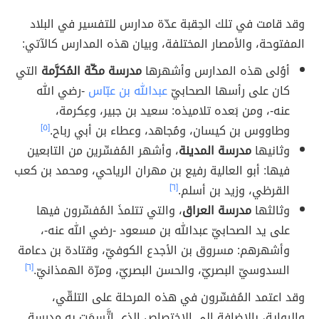
وقد قامت في تلك الحِقبة عدّة مدارس للتفسير في البلاد
المفتوحة، والأمصار المختلفة، وبيان هذه المدارس كالآتي:
أوُلى هذه المدارس وأشهرها
مدرسة مكّة المُكرَّمة
التي
كان على رأسها الصحابيّ
عبدالله بن عبّاس
-رضي الله
عنه-، ومن بَعده تلاميذه: سعيد بن جبير، وعِكرمة،
وطاووس بن كيسان، ومُجاهد، وعطاء بن أبي رباح.
[٥]
وثانيها
مدرسة المدينة
، وأشهر المُفسِّرين من التابعين
فيها: أبو العالية رفيع بن مهران الرياحي، ومحمد بن كعب
القرظي، وزيد بن أسلم.
[٦]
وثالثها
مدرسة العراق
، والتي تتلمذَ المُفسِّرون فيها
على يد الصحابيّ عبدالله بن مسعود -رضي الله عنه-،
وأشهرهم: مسروق بن الأجدع الكوفيّ، وقتادة بن دعامة
السدوسيّ البصريّ، والحسن البصريّ، ومرّة الهمذانيّ.
[٦]
وقد اعتمد المُفسِّرون في هذه المرحلة على التلقّي،
والرواية، بالإضافة إلى الاختصاص الذي اتَّسمَت به مدرسة