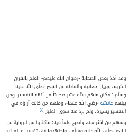
وقد أخذ بعض الصحابة -رضوان الله عليهم- العلم بالقرآن
الكريم، وببيان معانيه وألفاظه عن النبيّ -صلّى الله عليه
وسلّم-؛ فكان منهم ستّة عشر صحابيّاً من أئمّة التفسير، ومن
بينهم
عائشة
-رضي الله عنها-، ومنهم من كانت آراؤه في
التفسير يسيرة، ولم يرِد عنه سوى القليل.
[٢]
ومنهم من أكثر منه، وأصبح عَلَماً فيه؛ فأكثروا من الرواية عن
النبيّ -صلّى الله عليه وسلّم-، واجتهدوا في تفسير ما لم يَرد