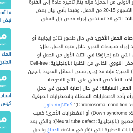
لأولى من الحمل؛ فإنه يتمّ تأخيره عادةً إلى الفترة
الواقعة بين الأسبوع 15-20 من الحمل، وفيما يأتي بيان بعض
ما أس
حالات التي قد تستدعي إجراء فحص بزل السلى
نبض ا
صات الحمل الأخرى:
في حال ظهور نتائج إيجابية أو
 إجراء فحوصات التحري خلال فترة الحمل، مثل:
الماء 
التي يتم إجراؤها في الثلث الأول من الحمل أو
الجنين
فحص الحمض النووي الخالي من الخلايا (بالإنجليزية: Cell-free
DNA test)‏ للجنين؛ فإنه قد يُجرى فحص السائل المحيط بالجنين
أكيد التشخيص المبني على نتائج الفحوصات.
الحمل السابقة:
في حال إصابة الجنين في حملٍ
أسباب
رأة بأحد الاضطرابات المتمثلة بالاضطرابات الصبغية
كيس ا
Chromo)؛
كمتلازمة داون
بالسون
(بالإنجليزية: Down syndrome) أو الاضطرابات الأخرى؛ كعيب
الأنبوب العصبيّ (بالإنجليزية: Neural tube defect)؛ والذي يعد
ابات الخطيرة التي تؤثر في سلامة
الدماغ
والحبل