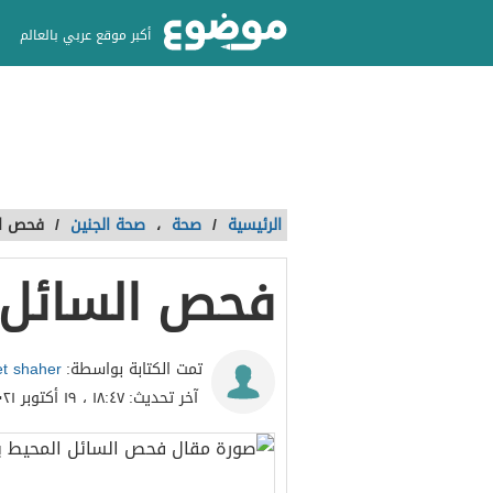
أكبر موقع عربي بالعالم
الرئيسية
/
صحة
،
صحة الجنين
/
فحص ال
فحص السائل ا
t shaher
تمت الكتابة بواسطة:
آخر تحديث:
١٨:٤٧ ، ١٩ أكتوبر ٢٠٢١