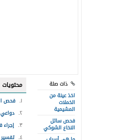
ذات صلة
محتويات
اخذ عينة من
١
فحص الس
الخملات
المشيمية
٢
دواعي 
فحص سائل
٣
إجراء 
النخاع الشوكي
٤
تفسير ن
ما هي أسباب