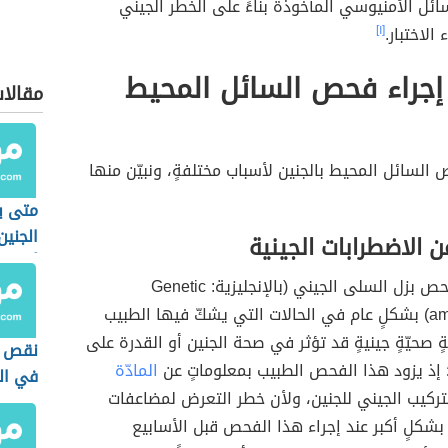
ائل الأمنيوسي المأخوذة بناءً على الخطر الجيني
الاختبار.
[١]
إجراء فحص السائل المحيط
مقالا
ص السائل المحيط بالجنين لأسباب مختلفةٍ، ونبيّن منها
متى ي
الجني
 الاضطرابات الجينية
أسبوع
يُلجأ لإجراء فحص بزل السلى الجيني (بالإنجليزية: Genetic
amniocentesis) بشكلٍ عام في الحالات التي يشكّ فيها الطبيب
 صحيّةٍ جينيةٍ قد تؤثر في صحة الجنين أو القدرة على
نقص و
 إذ يزود هذا الفحص الطبيب بمعلوماتٍ عن
المادّة
في ال
تركيب الجيني للجنين، ولأن خطر التعرض لمضاعفات
بشكلٍ أكبر عند إجراء هذا الفحص قبل الأسابيع