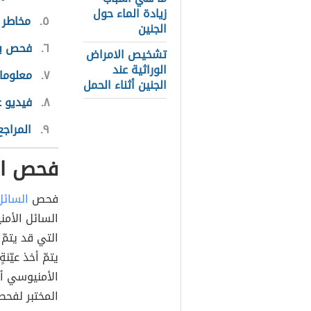
زيادة الماء حول
٥
مخاطر 
الجنين
٦
فحص ب
تشخيص الامراض
الوراثية عند
٧
معلومات
الجنين أثناء الحمل
٨
فيديو 
٩
المراجع
فحص الس
فحص
السائل
التي قد يتمّ
يتمّ أخذ عيّن
المختبر لفحص