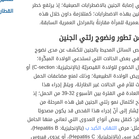
 إصابة الجنين بالاضطرابات الصبغية؛ إذ يرتفع خطر
القطار
نين بهذه الاضطرابات؛ كمتلازمة داون خلال هذه
عمرية للمرأة مقارنةً بالمراحل العمرية السابقة.
 تطور ونضوج رئتي الجنين
حص السائل المحيط بالجنين للكشف عن مدى نضوج
في بعض الحالات التي تستدعي الولادة المبكّرة؛
سواءً في حال الخضوع للولادة القيصريّة (بالإنجليزية: C-section) أو
يض الولادة الطبيعية؛ وذلك لمنع مضاعفات الحمل
للأم في الحالات غير الطارئة، ويتمّ إجراء هذا
الفحص في العادة في الفترة بين الأسبوع 32-39 من الحمل؛ إذ
ّح اكتمال نمو رئتي الجنين قبل هذه المرحلة من
يُشار إلى أنّ إجراء هذا الفحص قد يكون مصحوبًا
ر؛ كنقل بعض أنواع العدوى التي تعاني منها الحامل
 مثل: مرض
التهاب الكبد ب
(بالإنجليزية: Hepatitis B)،
أو التهاب الكبد سي (بالإنجليزية: Hepatitis C)، أو عدوى فيروس