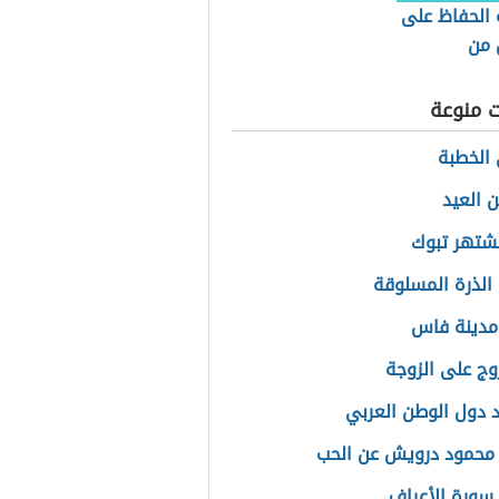
 الحفاظ على
 من
اض
ت منوعة
الخطبة
 العيد
تشتهر تبوك
الذرة المسلوقة
دينة فاس
وج على الزوجة
 دول الوطن العربي
محمود درويش عن الحب
سورة الأعراف