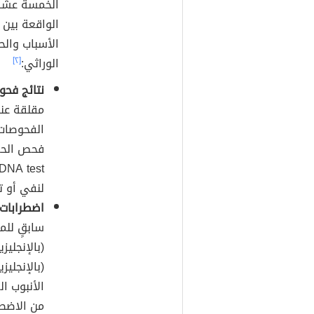
الخمسة عشر ا
الأسباب وال
الوراثي:
[٢]
نتائج فحو
مقلقة عند
الفحوصات 
لنفي أو ت
اضطرابات 
سابقٍ للم
(بالإنجليزية: somal condition
من الاضطر