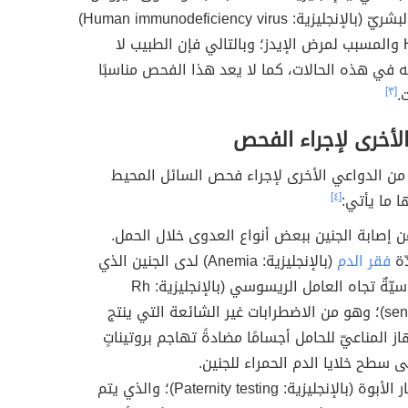
عوز المناعة البشريّ (بالإنجليزية: Human immunodeficiency virus)
واختصارًا HIV والمسبب لمرض الإيدز؛ وبالتالي فإن الطبيب لا
 في هذه الحالات، كما لا يعد هذا الفحص مناسبًا
.
[٣]
لأخرى لإجراء الفحص
من الدواعي الأخرى لإجراء فحص السائل المحيط
ا ما يأتي:
[٤]
إصابة الجنين ببعض أنواع العدوى خلال الحمل.
ّة
فقر الدم
(بالإنجليزية: Anemia) لدى الجنين الذي
لديه حساسيّةٌ تجاه العامل الريسوسي (بالإنجليزية: Rh
sensitization)؛ وهو من الاضطرابات غير الشائعة التي ينتج
ز المناعيّ للحامل أجسامًا مضادةً تهاجم بروتيناتٍ
ى سطح خلايا الدم الحمراء للجنين.
إجراء اختبار الأبوة (بالإنجليزية: Paternity testing)؛ والذي يتم