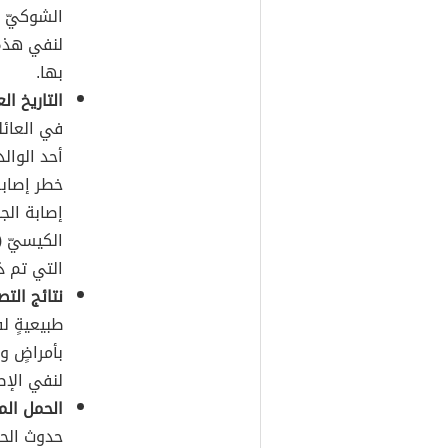
الشوكيّ ل
لنفي هذه 
بها.
التاريخ ال
في العائل
أحد الوالد
خطر إصابة
إصابة الجن
التي تم ذك
نتائج الت
طبيعيةٍ ل
بأمراضٍ و
لنفي الإص
الحمل المت