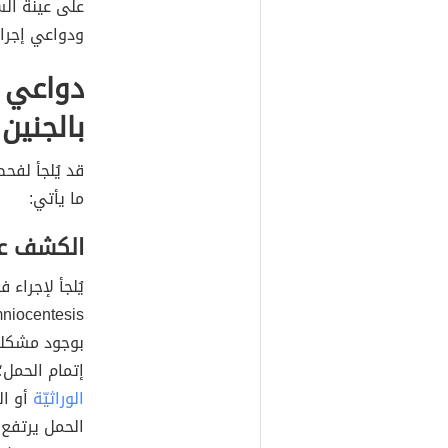
على عينة الس
ودواعي إجراء 
دواعي 
بالجنين
قد يُلجأ لفح
ما يأتي:
الكشف عن
بوجود مشكلةٍ
إتمام الحمل؛
الوراثيّة
أو ال
الحمل يرتفع 