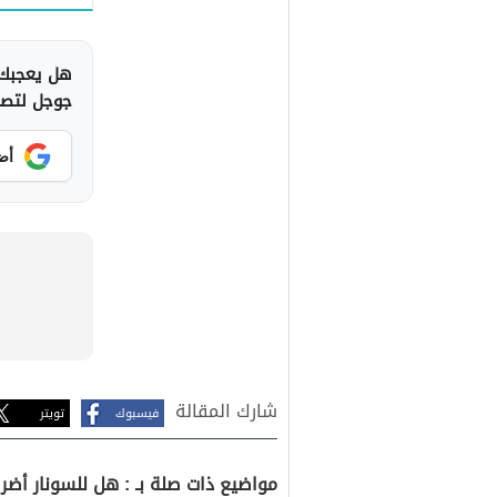
هل يعجبك 
جوجل لتصلك
أض
شارك المقالة
فيسبوك
تويتر
مواضيع ذات صلة بـ : هل للسونار أضرا