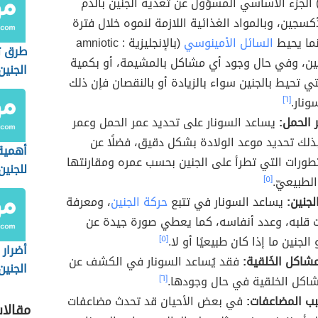
placent) الجزء الأساسي المسؤول عن تغذية الجنين بالدم
أكسجين، وبالمواد الغذائية اللازمة لنموه خلال فترة
نما يحيط
السائل الأمينوسي
(بالإنجليزية : amniotic
طرق ت
) الجنين، وفي حال وجود أي مشاكل بالمشيمة، أو بكمية
الجنين
تي تحيط بالجنين سواء بالزيادة أو بالنقصان فإن ذلك
ونار.
[٦]
 الحمل:
يساعد السونار على تحديد عمر الحمل وعمر
بذلك تحديد موعد الولادة بشكل دقيق، فضلًا عن
أهمية 
تطورات التي تطرأ على الجنين بحسب عمره ومقارنتها
للجنين
الطبيعيّ.
[٥]
لجنين:
يساعد السونار في تتبع
حركة الجنين
، ومعرفة
 قلبه، وعدد أنفاسه، كما يعطي صورة جيدة عن
لجنين ما إذا كان طبيعيًا أو لا.
[٥]
أضرار 
شاكل الخَلقية:
فقد يُساعد السونار في الكشف عن
الجنين
اكل الخلقية في حال وجودها.
[٦]
ب المضاعفات:
في بعض الأحيان قد تحدث مضاعفات
مقالا