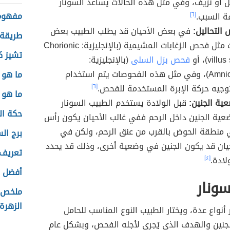
مل أو نزيف، وفي مثل هذه الحالات يساعد السونار
مفهوم
ة السبب.
[٦]
 التحاليل:
في بعض الأحيان قد يطلب الطبيب بعض
طريقة 
الفحوصات مثل فحص الزغابات المشيمية (بالإنجليزية: Chorionic
تشيز ك
vil)، أو
فحص بزل السلى
(بالإنجليزية:
Amniocentesis)، وفي مثل هذه الفحوصات يتم استخدام
ما هو 
توجيه حركة الإبرة المستخدمة للفحص.
[٦]
ما هو 
ية الجنين:
قبل الولادة يستخدم الطبيب السونار
حكة ال
عية الجنين داخل الرحم ففي غالب الأحيان يكون رأس
ي منطقة الحوض بالقرب من عنق الرحم، ولكن في
برج ال
ان قد يكون الجنين في وضعية أخرى، وذلك قد يحدد
تعريف 
لادة.
[٤]
أفضل ط
سونار
ملخص ك
الزهرة
 أنواع عدة، ويختار الطبيب النوع المناسب للحامل
جنين والهدف الذي يُجري لأجله الفحص، وبشكل عام