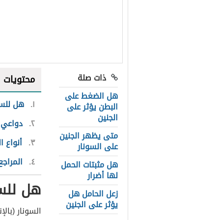
ذات صلة
محتويات
هل الضغط على
١
هل للسو
البطن يؤثر على
الجنين
٢
دواعي إ
متى يظهر الجنين
٣
أنواع ا
على السونار
٤
المراجع
هل مثبتات الحمل
لها أضرار
هل للسو
زعل الحامل هل
يؤثر على الجنين