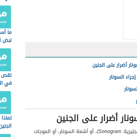
ما أس
نبض ا
نار أضرار على الجنين
نقص و
جراء السونار
في ال
لسونار
نار أضرار على الجنين
لماذا
الجنين
السونار (بالإنجليزية: Sonogram)، أو أشعة السونار، أو الموجات