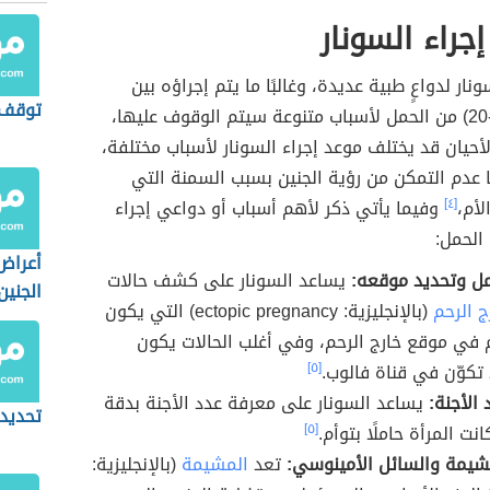
جراء السونار
ونار لدواعٍ طبية عديدة، وغالبًا ما يتم إجراؤه بين
توقف 
الأسبوع (18-20) من الحمل لأسباب متنوعة سيتم الوقوف عليها،
يان قد يختلف موعد إجراء السونار لأسباب مختلفة،
 عدم التمكن من رؤية الجنين بسبب السمنة التي
لأم،
[٤]
وفيما يأتي ذكر لأهم أسباب أو دواعي إجراء
 الحمل:
أعراض
مل وتحديد موقعه:
يساعد السونار على كشف حالات
الجنين
ج الرحم
(بالإنجليزية: ectopic pregnancy) التي يكون
 في موقع خارج الرحم، وفي أغلب الحالات يكون
 تكوّن في قناة فالوب.
[٥]
 الأجنة:
يساعد السونار على معرفة عدد الأجنة بدقة
تحديد 
ت المرأة حاملًا بتوأم.
[٥]
يمة والسائل الأمينوسي:
تعد
المشيمة
(بالإنجليزية: