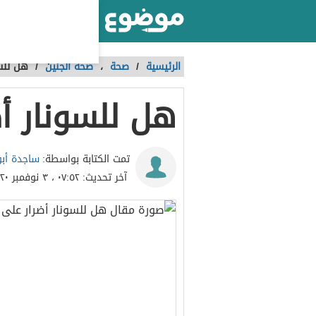
أكبر موقع عربي بالعالم
الرئيسية
/
صحة
،
صحة الجنين
/
هل للسو
هل للسونار أض
ساجدة أب
تمت الكتابة بواسطة:
آخر تحديث:
٠٧:٥٢ ، ٣ نوفمبر ٢٠٢٠