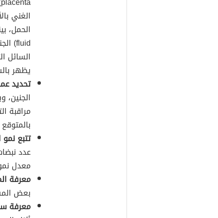
a
الغني بال
الحمل، بي
fluid
السائل ال
يظهر بالس
تحديد عمر
الجنين، و
مراقبة ال
بالمتوقع 
تتبع نمو ا
عدد نبضات
معدل نمو ا
معرفة الم
بعض المش
معرفة سب