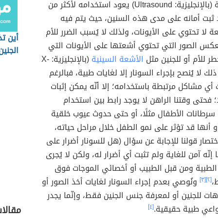
فوق الصوتية (بالإنجليزية: Ultrasound) يعود استخدامه لأكثر من
وقد ثبت أمانه على مدى هذه السنين، حيث يتم فيه
 لا تحتوي على الأيونات، ولذلك لا يُسبب الضرر للأم
أين ت
بعكس الصور التي تحتوي أشعتها على الأيونات التي
الجنين
ر للأم أو للجنين مثل
الأشعة السينية
(بالإنجليزية: X-
ك لا يُنصح بإجراء السونار إلا لغايات طبية، فبالرغم
أي مشاكل مرتبطة باستخدامه؛ إلا أنّه يمكن إثبات
؛ فحتى وقتنا الراهن لا يوجد رابط بين استخدام
 سرطانات الأطفال مثلًا، أو حتى حدوث عيوب خلقية
و أنها قد تؤثر على نمو الطفل خلال مراحل حياته،
تصار قولنا للإجابة عن سؤال (هل للسونار أضرار على
ا إنّه آمن للغاية ولم تثبت أي أضرار له، ولكن لا يُجرى
 الطبية ومن قبل الطبيب أو أخصائي الموجات فوق
،
[٢]
[٣]
ونُوصي بعدم إجراء السونار لغايات أخذ الصور أو
ات للجنين أو لمعرفة جنس الجنين فقط، وإنّما يجدر
واعي طبية حقيقية.
[٤]
مقالا