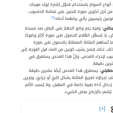
نواع السونار باستخدام مُحوّل إشارة يُولد موجات
ن أجل تكوين صورة للجنين على شاشة الحاسوب،
نوعين رئيسيين يأتي بيانهما أدناه:
[٧]
لبطني:
وفيه يتم وضع الجهاز على البطن بعد مسحه
ّ، إذ يُسهّل الهُلام الحصول على صورة أكثر وضوحًا
ما تُساهم المثانة الممتلئة بالحصول على صورة
ك، لذلك يُنصح بشرب كوبين من الماء قبل التوجه إلى
بيب لإجراء الفحص، وإنّ هذا الفحص يستغرق في
رين دقيقة.
لمهبلي:
يستغرق هذا الفحص أيضًا عشرين دقيقة
ب إجراؤه تفريغ المثانة بشكل كليّ أو جزئيّ، ويُجرى
دخال أداة طبية خاصة في المهبل، ولا يُسبب الألم
د يُشعر بالإزعاج بعض الشيء.