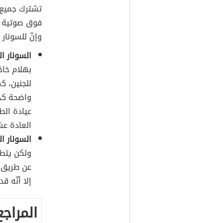
تشترك جميع أ
فوق صوتية م
وإنّ للسونار 
السونار ا
بهلام خاص
للجنين، ك
واضحة كذل
عيادة الط
العادة عش
السونار ا
ولكن يتطل
عن طريق إ
إلا أنّه ق
المراجع