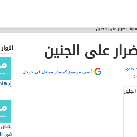
نار أضرار على الجنين
رار على الجنين
الزوار
و صوي
أضف موضوع كمصدر مفضل في جوجل
إجهاض
نقص ح
في ال