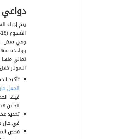
دواعي إ
يتم إجراء الس
وفي بعض الأح
وواحدة منها
تعاني منها ا
السونار خلال
تأكيد الح
الحمل خار
فيها الحم
الجنين قد
تحديد عدد
في حال كان
فحص المش