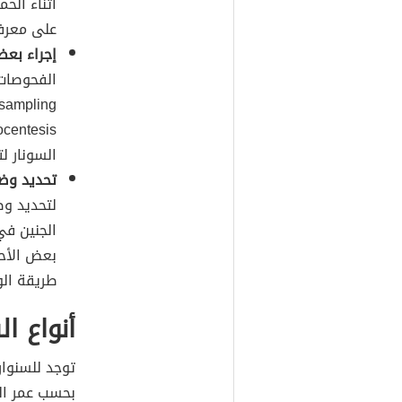
أثناء الح
على معرف
إجراء بعض
lus sampling
السونار ل
تحديد وضع
لتحديد وض
الجنين ف
بعض الأحي
طريقة الو
أنواع ال
توجد للسنوار
بحسب عمر ال