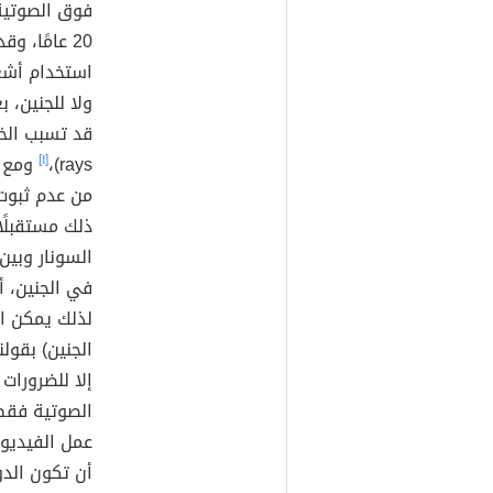
20 عامًا، 
استخدام أشعة
ولا للجنين، 
قد تسبب الخط
rays)،
[١]
ومع ذل
من عدم ثبوت 
ذلك مستقبلًا
السونار وبين
في الجنين، أ
لذلك يمكن اخ
الجنين) بقولن
إلا للضرورات
الصوتية فقط
عمل الفيديوه
أن تكون الد