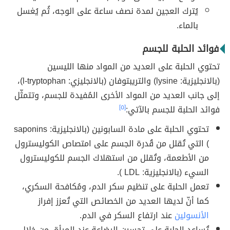
يُترك العجين لمدة نصف ساعة على الوجه، ثُم يُغسل
بالماء.
فوائد الحلبة للجسم
تحتوي الحلبة على العديد من المواد منها الليسين
(بالانجليزية: lysine) والتريبتوفان (بالانجليزي: l-tryptophan)،
إلى جانب العديد من المواد الأخرى المُفيدة للجسم، وتتمثّل
فوائد الحلبة للجسم بالآتي:
[٥]
تحتوي الحلبة على مادة السابونين (بالانجليزية: saponins
) التي تُقلل من قُدرة الجسم على امتصاص الكوليسترول
من الأطعمة، وتُقلل من استهلاك الجسم للكوليسترول
السيء (بالانجليزية: LDL ).
تعمل الحلبة على تنظيم سكر الدم، ومُكافحة السكري،
كما أنّ لديها العديد من الخصائص التي تُعزز إفراز
الأنسولين
عند ارتفاع السكر في الدم.
تُساعد الحلبة على تحسين الرضاعة عند المرأة، من خلال