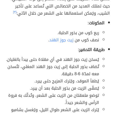
حيث تمتلك العديد من الخصائص التي تُساعد على تأخير
الشيب، ويُمكن استعمالها على الشعر من خلال الآتي:
[٣]
المكونات:
ريع كوب من بذور الحلبة.
نصف كوب من
زيت جوز الهند
.
طريقة التحضير:
يُسخن زيت جوز الهند في أي مقلاة حتى يبدأ بالغليان.
تُضاف بذور الحلبة إلى زيت جوز الهند المغلي، لتُسخن
معه لمدّة 6-8 دقيقة.
يُطفأ الموقد، ويُترك المزيج حتى يبرد.
يُصفّى الزيت من بذور الحلبة بعد أن يبرد.
توضع ملعقتان من الزيت على الشعر، وتُدلّك به فروة
الرأس والشعر جيداً.
يُترك الزيت على الشعر طوال الليل، ويُغسل بشامبو