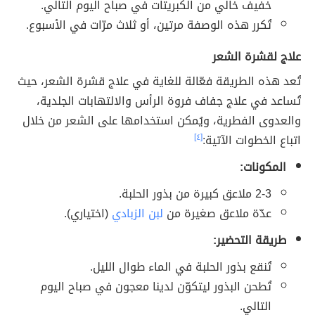
خفيف خالي من الكبريتات في صباح اليوم التالي.
تُكرر هذه الوصفة مرتين، أو ثلاث مرّات في الأسبوع.
علاج لقشرة الشعر
تُعد هذه الطريقة فعّالة للغاية في علاج قشرة الشعر، حيث
تُساعد في علاج جفاف فروة الرأس والالتهابات الجلدية،
والعدوى الفطرية، ويُمكن استخدامها على الشعر من خلال
اتباع الخطوات الآتية:
[٤]
المكونات:
2-3 ملاعق كبيرة من بذور الحلبة.
عدّة ملاعق صغيرة من
لبن الزبادي
(اختياري).
طريقة التحضير:
تُنقع بذور الحلبة في الماء طوال الليل.
تُطحن البذور ليتكوّن لدينا معجون في صباح اليوم
التالي.