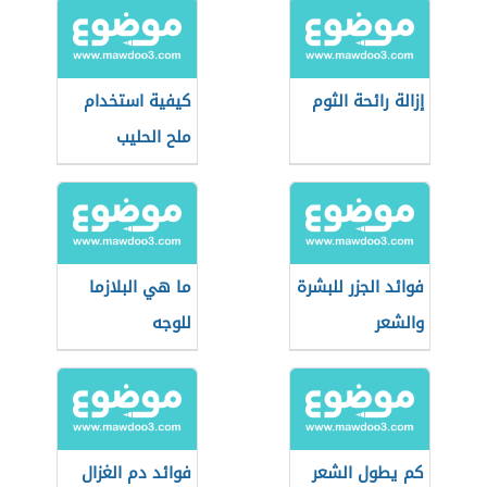
إزالة رائحة الثوم
كيفية استخدام
ملح الحليب
فوائد الجزر للبشرة
ما هي البلازما
والشعر
للوجه
كم يطول الشعر
فوائد دم الغزال