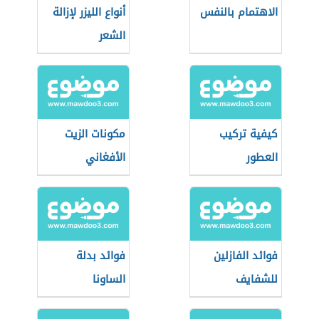
الاهتمام بالنفس
أنواع الليزر لإزالة
الشعر
كيفية تركيب
مكونات الزيت
العطور
الأفغاني
فوائد الفازلين
فوائد بدلة
للشفايف
الساونا