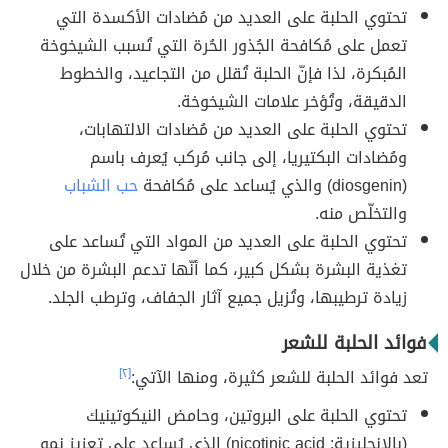
تحتوي الحلبة على العديد من مُضادات الأكسدة التي
تعمل على مُكافحة الجُذور الحُرة التي تُسبب الشيخوخة
المُبكرة، لذا فإنّ الحلبة تُقلل من التجاعيد، والخطوط
الدقيقة، وتُؤخر علامات الشيخوخة.
تحتوي الحلبة على العديد من مُضادات الالتهابات،
ومُضادات البكتيريا، إلى جانب مُركب يُعرف باسم
(diosgenin) والذي يُساعد على مُكافحة
حب الشباب
والتخلّص منه.
تحتوي الحلبة على العديد من المواد التي تُساعد على
تغذية البشرة بشكل كبير، كما أنّها تدعم البشرة من خلال
زيادة ترطيبها، وتُزيل جميع آثار الجفاف، وترطب الجلد.
فوائد الحلبة للشعر
تعد فوائد الحلبة للشعر كثيرة، ومنها الآتي:
[٢]
تحتوي الحلبة على البروتين، وحامض النيكوتينيك
(بالانجليزية: nicotinic acid) الذي يُساعد على تعزيز نمو