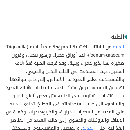
الحلبة
الحلبة
من النباتات العُشبية المعروفة علمياُ باسم (Trigonella
foenum-graecum)، لها أوراق خضراء وزهور بيضاء، وقرون
صغيرة لها بذور حمراء وبنية، وقد عُرفت الحلبة مُنذُ آلاف
السنين، حيث استخدمت في الطب البديل والصيني،
والمُستخدمة لعلاج العديد من الأمراض، إلى جانب فوائدها
لهرمون التستوستيرون وسُكر الدم، وللرضاعة، وهُناك العديد
من المُنتجات المُحتوية على الحلبة، مثل بعض أنواع الصابون
والشامبو، إلى جانب استخداماته في المطبخ. تحتوي الحلبة
على العديد من السعرات الحرارية، والكربوهيدرات، وكمية من
الألياف والبروتينات والدهون، إلى جانب العديد من العناصر
الغذائية، مثل:
الحديد
، والمنجنيز، والمغنيسيوم، وسنتحدّث