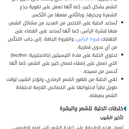
الشعر بشكل كبير، كما أنّها تعمل على تقوية جذع
الشعرة وجذرها، وبالتّالي منعها من التّكسر.
تُساعد الحلبة على التخلص من العديد من مشاكل الشعر،
منها قشرة الرأس، كما أنّها تُساعد على القضاء على
التهابات
فروة الرأس
، والفروة الجافة، إلى جانب التخلّص
من أي عدوى فطرية.
تحتوي الحلبة على مادة الليسيثين (بالانجليزية: lecithin)
التي تعمل على إضفاء لمعان كبير على الشعر، كما أنّها
تُحسن من نسيجه.
تقي الحلبة من ظهور الشعر الرمادي، وتؤخر الشيب لوقت
طويل نظراً لاحتوائها على الخصائص اللازمة لاحتفاظ
الشعر بصبغته.
خلطات الحلبة للشعر والبشرة
تأخير الشيب
تعمل هذه الطريقة على إعادة الشعر إلى لونه الطبيعي،