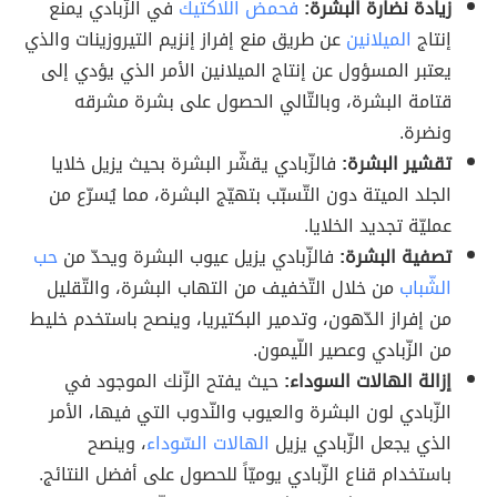
زيادة نضارة البشرة:
فحمض اللاكتيك
في الزّبادي يمنع
إنتاج
الميلانين
عن طريق منع إفراز إنزيم التيروزينات والذي
يعتبر المسؤول عن إنتاج الميلانين الأمر الذي يؤدي إلى
قتامة البشرة، وبالتّالي الحصول على بشرة مشرقه
ونضرة.
تقشير البشرة:
فالزّبادي يقشّر البشرة بحيث يزيل خلايا
الجلد الميتة دون التّسبّب بتهيّج البشرة، مما يُسرّع من
عمليّة تجديد الخلايا.
تصفية البشرة:
فالزّبادي يزيل عيوب البشرة ويحدّ من
حب
الشّباب
من خلال التّخفيف من التهاب البشرة، والتّقليل
من إفراز الدّهون، وتدمير البكتيريا، وينصح باستخدم خليط
من الزّبادي وعصير اللّيمون.
إزالة الهالات السوداء:
حيث يفتح الزّنك الموجود في
الزّبادي لون البشرة والعيوب والنّدوب التي فيها، الأمر
الذي يجعل الزّبادي يزيل
الهالات السّوداء
، وينصح
باستخدام قناع الزّبادي يوميّاً للحصول على أفضل النتائج.