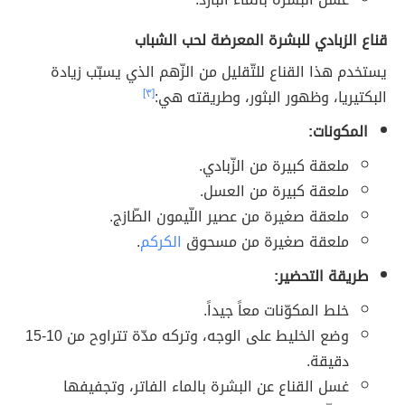
قناع الزبادي للبشرة المعرضة لحب الشباب
يستخدم هذا القناع للتّقليل من الزّهم الذي يسبّب زيادة
البكتيريا، وظهور البثور، وطريقته هي:
[٣]
المكونات:
ملعقة كبيرة من الزّبادي.
ملعقة كبيرة من العسل.
ملعقة صغيرة من عصير اللّيمون الطّازج.
ملعقة صغيرة من مسحوق
الكركم
.
طريقة التحضير:
خلط المكوّنات معاً جيداً.
وضع الخليط على الوجه، وتركه مدّة تتراوح من 10-15
دقيقة.
غسل القناع عن البشرة بالماء الفاتر، وتجفيفها