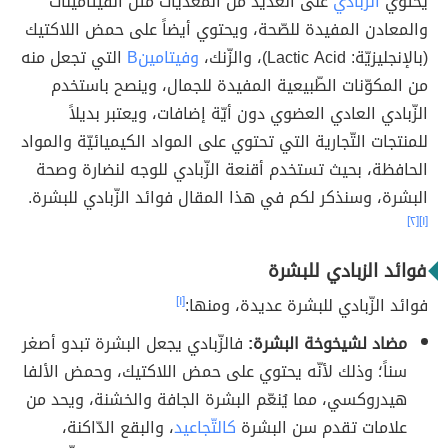
يحتوي
الزّبادي
على العديد من المغذيّات مثل الفيتامينات
والمعادن المفيدة للصّحة، ويحتوي أيضاً على حمض اللاكتيك
(بالإنجليزيّة: Lactic Acid)، والزّنك،
وفيتامينB
التي تجعل منه
من المكوّنات الطّبيعية المفيدة للجمال، وينصح باستخدم
الزّبادي العادي العضوي دون أيّة إضافات، ويعتبر بديلاً
للمنتجات التّجارية التي تحتوي على المواد الكيميائيّة والمواد
الحافظة، بحيث تستخدم أقنعة الزّبادي للوجه لنضارة وصحة
البشرة، وسنذكر لكم في هذا المقال فوائد الزّبادي للبشرة.
[٢]
[١]
فوائد الزبادي للبشرة
فوائد الزّبادي للبشرة عديدة، ومنها:
[١]
مضاد لشيخوخة البشرة:
فالزّبادي يجعل البشرة تبدو أصغر
سناً؛ وذلك لأنّه يحتوي على حمض اللاكتيك، وحمض الألفا
هيدروكسي، مما يُنعّم البشرة الجافة والخشنة، ويحد من
علامات تقدم سن البشرة
كالتّجاعيد
، والبقع الدّاكنة،