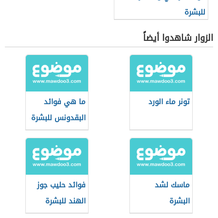
للبشرة
الزوار شاهدوا أيضاً
تونر ماء الورد
ما هي فوائد
البقدونس للبشرة
ماسك لشد
فوائد حليب جوز
البشرة
الهند للبشرة