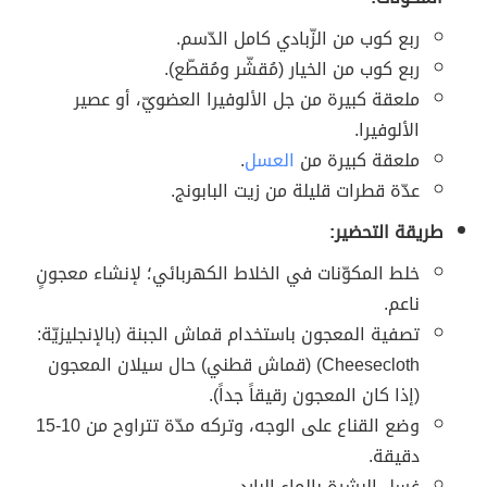
ربع كوب من الزّبادي كامل الدّسم.
ربع كوب من الخيار (مُقشّر ومُقطّع).
ملعقة كبيرة من جل الألوفيرا العضويّ، أو عصير
الألوفيرا.
ملعقة كبيرة من
العسل
.
عدّة قطرات قليلة من زيت البابونج.
طريقة التحضير:
خلط المكوّنات في الخلاط الكهربائي؛ لإنشاء معجونٍ
ناعم.
تصفية المعجون باستخدام قماش الجبنة (بالإنجليزيّة:
Cheesecloth) (قماش قطني) حال سيلان المعجون
(إذا كان المعجون رقيقاً جداً).
وضع القناع على الوجه، وتركه مدّة تتراوح من 10-15
دقيقة.
غسل البشرة بالماء البارد.