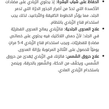
الحفاظ على شباب البشرة:
إذ يحتوي الزّبادي على مضادات
الأكسدة التي تحدّ من أضرار الجذور الحرّة التي تدمر
الجلد، مما يؤخّر الخطوط الدّقيقة والتّجاعيد، لذلك يجب
استخدام قناع الزّبادي بانتظام.
علاج العدوى الجلدية:
فالزّبادي يعالج العدوى الفطريّة
في الجلد؛ لأنّ حمض اللاكتيك فيه يحتوي على خصائص
مضادةٍ للفطريّات، ويجب استخدام قناع الزّبادي 4-5 مراتٍ
يوميّاً للحصول على النّتائج المرغوبة بإزالة العدوى.
علاج حروق الشمس:
فالزنك في الزّبادي يُهدئ من حروق
الشّمس، ويخفّف من الحكة، والشّعور بالحرقة، وينصح
باستخدام الزّبادي العادي.