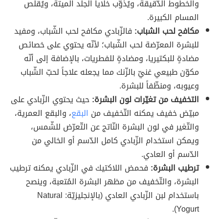
والخطوط الدّقيقة، ويُذوّب خلايا الجلد الميتة، ويُقلّص
المسام الكبيرة.
مكافح لحب الشباب:
فالزّبادي مكافح لحب الشّباب، ومفيد
للبشرة المعرّضة لحب الشّباب؛ لأنّه يحتوي على خصائص
مضادةٍ للبكتيريا، ومضادةٍ للفطريات، بالإضافة إلى أنّه
مكوّن طبيعي غنيّ بالزّنك مما يجعله علاجاً لحبّ الشّباب
وعيوبه، ومنظّفاً للبشرة.
التخفيف من تغيّرات لون البشرة:
حيث يحتوي الزّبادي على
مبيّض خفيف يمكنه التّخفيف من
البقع
، والبقع العمرية،
والتّغير في لون البشرة النّاتج عن التّعرّض للشّمس،
ويمكن استخدام الزّبادي كامل الدّسم أو الخالي من
الدّسم أو العادي.
ترطيب البشرة:
فحمض اللاكتيك في الزّبادي يمكنه ترطيب
البشرة، والتّخفيف من مظهر البشرة المُتعبة، وينصح
باستخدام لبن الزّبادي العادي (بالإنجليزيّة: Natural
Yogurt).