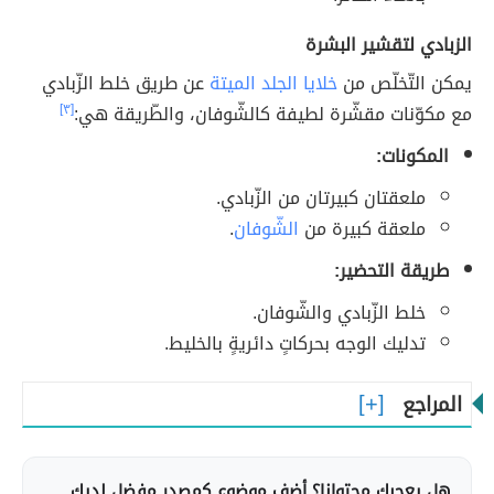
الزبادي لتقشير البشرة
يمكن التّخلّص من
خلايا الجلد الميتة
عن طريق خلط الزّبادي
مع مكوّنات مقشّرة لطيفة كالشّوفان، والطّريقة هي:
[٣]
المكونات:
ملعقتان كبيرتان من الزّبادي.
ملعقة كبيرة من
الشّوفان
.
طريقة التحضير:
خلط الزّبادي والشّوفان.
تدليك الوجه بحركاتٍ دائريةٍ بالخليط.
المراجع
هل يعجبك محتوانا؟ أضف موضوع كمصدر مفضل لديك