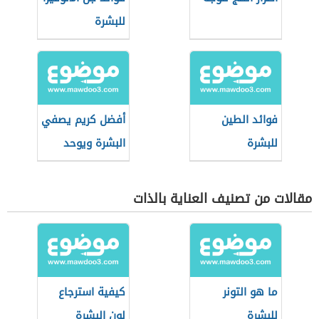
للبشرة
فوائد الطين
أفضل كريم يصفي
للبشرة
البشرة ويوحد
لونها
مقالات من تصنيف العناية بالذات
ما هو التونر
كيفية استرجاع
للبشرة
لون البشرة