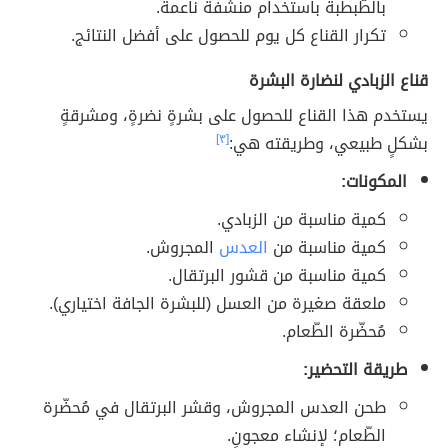
بالطّبطبة باستخدام منشفة ناعمة.
تكرار القناع كل يوم للحصول على أفضل النتائج.
قناع الزبادي لنضارة البشرة
يستخدم هذا القناع للحصول على بشرةٍ نضرةٍ، ومشرقةٍ
بشكلٍ طبيعي، وطريقته هي:
[٣]
المكونات:
كمية مناسبة من الزبادي.
كمية مناسبة من
العدس
المجروش.
كمية مناسبة من قشور البرتقال.
ملعقة صغيرة من العسل (للبشرة الجافة اختياري).
مُحضّرة الطّعام.
طريقة التحضير:
طحن العدس المجروش، وقشر البرتقال في مُحضّرة
الطّعام؛ لإنشاء معجونٍ.