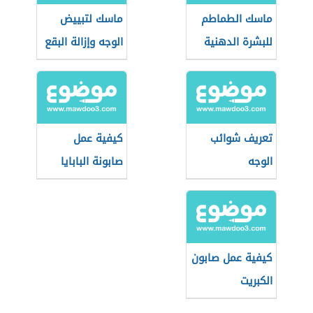
ماسك الطماطم
ماسك لتبييض
للبشرة الدهنية
الوجه وإزالة البقع
تعريف شوائب
كيفية عمل
الوجه
صابونة البابايا
كيفية عمل صابون
الكبريت