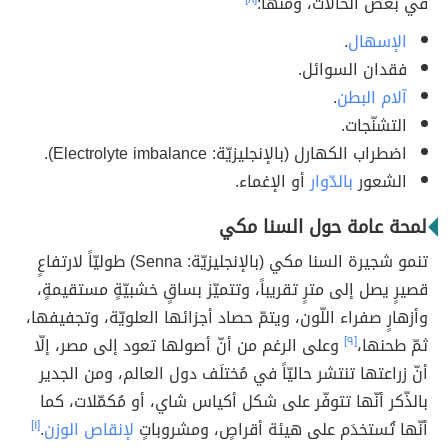
في بعض الحالات، ومنها:
الإسهال
.
فقدان السوائل.
آلام البطن
.
التشنّجات.
اضطراب الكهارل (بالإنجليزيّة: Electrolyte imbalance).
الشعور
بالدّوار
أو الإغماء.
لمحة عامة حول السنا مكي
تنمو شجيرة السنا مكي (بالإنجليزيّة: Senna) طوليّاً لارتفاعٍ
قصيرٍ يصل إلى مترٍ تقريباً، وتتميّز بساقٍ خشبيّةٍ مستقيمةٍ،
وأزهارٍ صفراء اللّون، ويتمّ حصاد أجزائها العلويّة، وتجفيفها،
ثمّ طحنها،
[٩]
وعلى الرغم من أنّ أصولها تعود إلى مصر، إلّا
أنّ زراعتها تنتشر حاليّاً في مُختلَف دول العالم، ومن الجدير
بالذّكر أنّها تتوفّر على شكل أكياس شاي، أو مُكمّلات، كما
أنّها تُستخدَم على هيئة أقراصٍ، ومشروباتٍ
لإنقاص الوزن
.
[١]