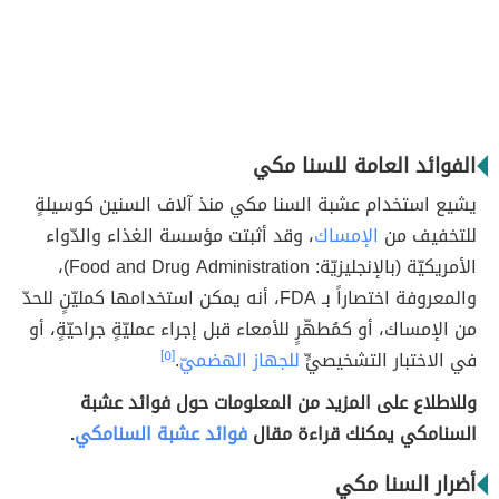
الفوائد العامة للسنا مكي
يشيع استخدام عشبة السنا مكي منذ آلاف السنين كوسيلةٍ
للتخفيف من
الإمساك
، وقد أثبتت مؤسسة الغذاء والدّواء
الأمريكيّة (بالإنجليزيّة: Food and Drug Administration)،
والمعروفة اختصاراً بـ FDA، أنه يمكن استخدامها كمليّنٍ للحدّ
من الإمساك، أو كمُطهّرٍ للأمعاء قبل إجراء عمليّةٍ جراحيّةٍ، أو
في الاختبار التشخيصيٍّ
للجهاز الهضميّ
.
[٥]
وللاطلاع على المزيد من المعلومات حول فوائد عشبة
السنامكي يمكنك قراءة مقال
فوائد عشبة السنامكي
.
أضرار السنا مكي