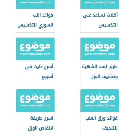
أكلات تساعد على
فوائد اللب
التخسيس
السوري للتخسيس
طرق لسد الشهية
أسرع دايت في
وتخفيف الوزن
أسبوع
فوائد ورق العنب
اسرع طريقة
للتنحيف
لانقاص الوزن