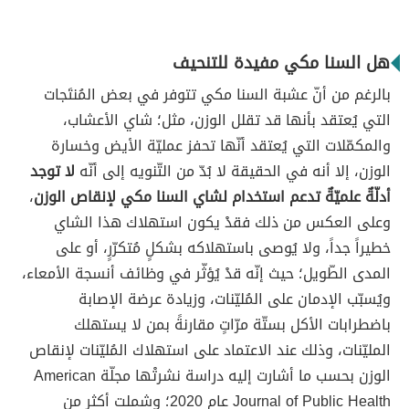
هل السنا مكي مفيدة للتنحيف
بالرغم من أنّ عشبة السنا مكي تتوفر في بعض المُنتَجات
التي يُعتقد بأنها قد تقلل الوزن، مثل؛ شاي الأعشاب،
والمكمّلات التي يُعتقد أنّها تحفز عمليّة الأيض وخسارة
الوزن، إلا أنه في الحقيقة لا بُدّ من التّنويه إلى أنّه
لا توجد
أدلّةٌ علميّةٌ تدعم استخدام لشاي السنا مكي لإنقاص الوزن
،
وعلى العكس من ذلك فقدْ يكون استهلاك هذا الشاي
خطيراً جداً، ولا يُوصى باستهلاكه بشكلٍ مُتكرّرٍ، أو على
المدى الطّويل؛ حيث إنّه قدْ يُؤثّر في وظائف أنسجة الأمعاء،
ويُسبّب الإدمان على المُليّنات، وزيادة عرضة الإصابة
باضطرابات الأكل بستّة مرّاتٍ مقارنةً بمن لا يستهلك
المليّنات، وذلك عند الاعتماد على استهلاك المُليّنات لإنقاص
الوزن بحسب ما أشارت إليه دراسة نشرتْها مجلّة American
Journal of Public Health عام 2020؛ وشملت أكثر من