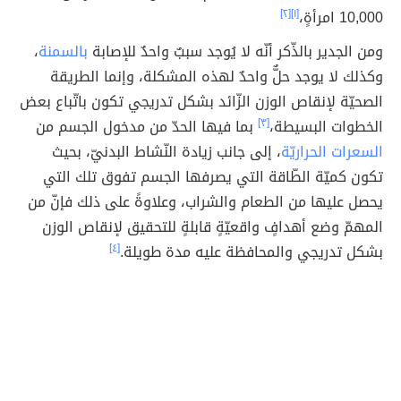
10,000 امرأةٍ،
[١]
[٢]
ومن الجدير بالذّكر أنّه لا يُوجد سببٌ واحدٌ للإصابة
بالسمنة
،
وكذلك لا يوجد حلٌّ واحدٌ لهذه المشكلة، وإنما الطريقة
الصحيّة لإنقاص الوزن الزّائد بشكل تدريجي تكون باتّباع بعض
الخطوات البسيطة،
[٣]
بما فيها الحدّ من مدخول الجسم من
السعرات الحراريّة
، إلى جانب زيادة النّشاط البدنيّ، بحيث
تكون كميّة الطّاقة التي يصرفها الجسم تفوق تلك التي
يحصل عليها من الطعام والشراب، وعلاوةً على ذلك فإنّ من
المهمّ وضع أهدافٍ واقعيّةٍ قابلةٍ للتحقيق لإنقاص الوزن
بشكل تدريجي والمحافظة عليه مدة طويلة.
[٤]