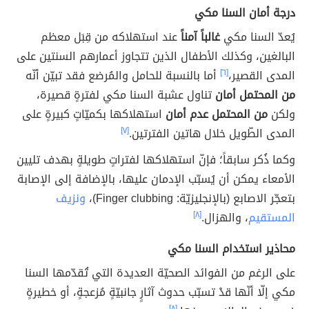
درجة أمان السنا مكي
يُعدّ السنا مكي
غالباً آمناً
عند استهلاكه من قِبَل معظم
البالغين، وكذلك الأطفال الذين تتجاوز أعمارهم السنتين على
المدى القصير،
[٦]
أما بالنسبة للحامل والمُرضع فقد تبيّن أنّه
من المحتمل أمان
تناول عشبة السنا مكي لفترةٍ قصيرة،
ولكن
من المحتمل عدم أمان
استهلاكها بكميّاتٍ كبيرةٍ على
المدى الطّويل خلال هاتين الفترتين.
[٧]
وكما ذُكر سابقاً؛ فإنّ استهلاكها لفتراتٍ طويلةٍ بهدف تليين
الأمعاء يمكن أن يُسبّب الإدمان عليها، بالإضافة إلى الإصابة
بتعجّر الاصابع (بالإنجليزيّة: Finger clubbing)،
ونزيف
المستقيم
، والهزال.
[٨]
محاذير استخدام السنا مكي
على الرغم من الفوائد الصحيّة العديدة التي تُقدّمها السنا
مكي إلّا أنّها قدْ تسبّب حدوث آثارٍ جانبيّةٍ مُزعجةٍ، أو خطيرةٍ
[٨]