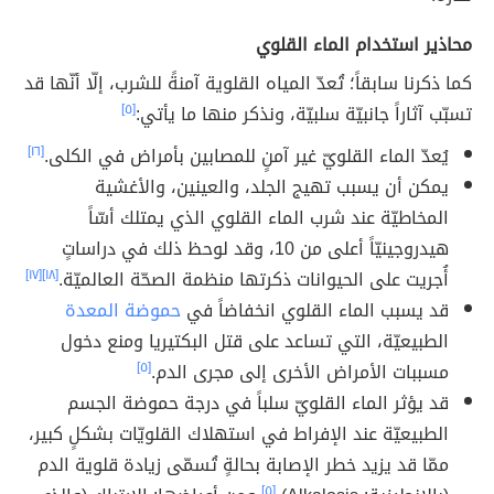
محاذير استخدام الماء القلوي
كما ذكرنا سابقاً؛ تُعدّ المياه القلوية آمنةً للشرب، إلّا أنّها قد
تسبّب آثاراً جانبيّة سلبيّة، ونذكر منها ما يأتي:
[٥]
يُعدّ الماء القلويّ غير آمنٍ للمصابين بأمراض في الكلى.
[١٦]
يمكن أن يسبب تهيج الجلد، والعينين، والأغشية
المخاطيّة عند شرب الماء القلوي الذي يمتلك أسّاً
هيدروجينيّاً أعلى من 10، وقد لوحظ ذلك في دراساتٍ
أُجريت على الحيوانات ذكرتها منظمة الصحّة العالميّة.
[١٨]
[١٧]
قد يسبب الماء القلوي انخفاضاً في
حموضة المعدة
الطبيعيّة، التي تساعد على قتل البكتيريا ومنع دخول
مسببات الأمراض الأخرى إلى مجرى الدم.
[٥]
قد يؤثر الماء القلويّ سلباً في درجة حموضة الجسم
الطبيعيّة عند الإفراط في استهلاك القلويّات بشكلٍ كبير،
ممّا قد يزيد خطر الإصابة بحالةٍ تُسمّى زيادة قلوية الدم
[٥]