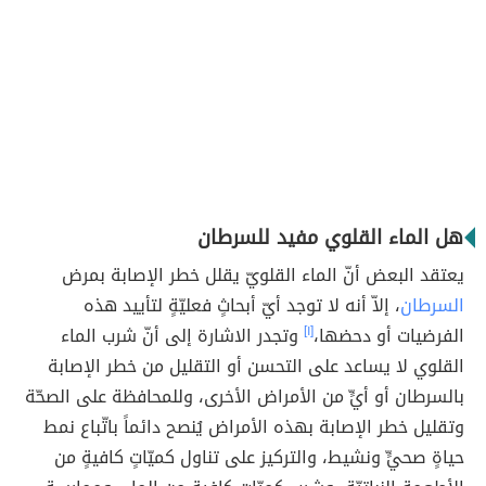
هل الماء القلوي مفيد للسرطان
يعتقد البعض أنّ الماء القلويّ يقلل خطر الإصابة بمرض
السرطان
، إلاّ أنه لا توجد أيّ أبحاثٍ فعليّةٍ لتأييد هذه
الفرضيات أو دحضها،
[١]
وتجدر الاشارة إلى أنّ شرب الماء
القلوي لا يساعد على التحسن أو التقليل من خطر الإصابة
بالسرطان أو أيٍّ من الأمراض الأخرى، وللمحافظة على الصحّة
وتقليل خطر الإصابة بهذه الأمراض يُنصح دائماً باتّباع نمط
حياةٍ صحيٍّ ونشيط، والتركيز على تناول كميّاتٍ كافيةٍ من