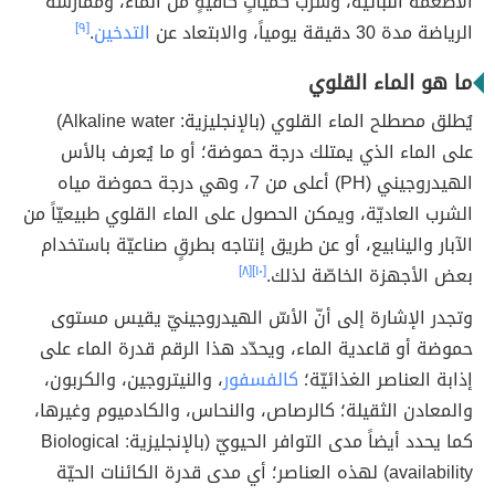
الأطعمة النباتيّة، وشرب كميّاتٍ كافيةٍ من الماء، وممارسة
الرياضة مدة 30 دقيقة يومياً، والابتعاد عن
التدخين
.
[٩]
ما هو الماء القلوي
يُطلق مصطلح الماء القلوي (بالإنجليزية: Alkaline water)
على الماء الذي يمتلك درجة حموضة؛ أو ما يُعرف بالأس
الهيدروجيني (PH) أعلى من 7، وهي درجة حموضة مياه
الشرب العاديّة، ويمكن الحصول على الماء القلوي طبيعيّاً من
الآبار والينابيع، أو عن طريق إنتاجه بطرقٍ صناعيّة باستخدام
بعض الأجهزة الخاصّة لذلك.
[١٠]
[٨]
وتجدر الإشارة إلى أنّ الأسّ الهيدروجينيّ يقيس مستوى
حموضة أو قاعدية الماء، ويحدّد هذا الرقم قدرة الماء على
إذابة العناصر الغذائيّة؛
كالفسفور
، والنيتروجين، والكربون،
والمعادن الثقيلة؛ كالرصاص، والنحاس، والكادميوم وغيرها،
كما يحدد أيضاً مدى التوافر الحيويّ (بالإنجليزية: Biological
availability) لهذه العناصر؛ أي مدى قدرة الكائنات الحيّة