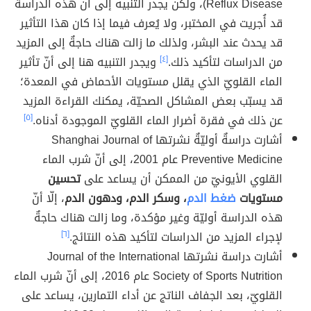
Reflux Disease)، ولكن يجدر التنبيه إلى أنّ هذه الدراسة
قد أُجريت في المختبر، ولا يُعرف فيما إذا كان هذا التأثير
قد يحدث عند البشر، ولذلك ما زالت هناك حاجةٌ إلى المزيد
من الدراسات لتأكيد ذلك.
[٤]
ويجدر التنبيه هنا إلى أنّ تأثير
الماء القلويّ الذي يقلل مستويات الأحماض في المعدة؛
قد يسبّب بعض المشاكل الصحيّة، يمكنك القراءة المزيد
عن ذلك في فقرة أضرار الماء القلويّ الموجودة أدناه.
[٥]
أشارت دراسةٌ أوليّةٌ نشرتها Shanghai Journal of
Preventive Medicine عام 2001، إلى أنّ شرب الماء
القلوي الأيونيّ من الممكن أن يساعد على
تحسين
مستويات
ضغط الدم
، وسكر الدم، ودهون الدم
، إلّا أنّ
هذه الدراسة أوليّة وغير مؤكدة، وما زالت هناك حاجةٌ
لإجراء المزيد من الدراسات لتأكيد هذه النتائج.
[٦]
أشارت دراسة نشرتها Journal of the International
Society of Sports Nutrition عام 2016، إلى أنّ شرب الماء
القلويّ، بعد الجفاف الناتج عن أداء التمارين، يساعد على