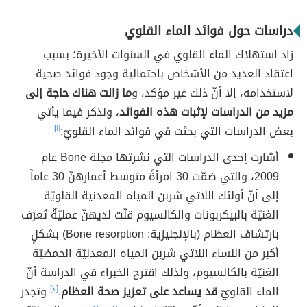
دراسات حول فوائد الماء القلوي
زاد استهلاك الماء القلوي في السنوات الأخيرة؛ بسبب
اعتقاد العديد من الأشخاص باحتمالية وجود فوائد صحية
لاستخدامه، إلا أنّ ذلك غير مؤكد، و
ما زالت هناك حاجة إلى
مزيد من الدراسات لإثبات هذه الفوائد
، ونذكر فيما يأتي
بعض الدراسات التي بحثت في فوائد الماء القلويّ:
[١]
أشارت إحدى الدراسات التي نشرتها مجلة Bone عام
2009، والتي ضمّت 30 امرأةً متوسط أعمارهنّ 30 عاماً
إلى أنّ أولئك اللاتي شربن المياه المعدنية القلويّة
الغنيّة بالبيكربونات والكالسيوم قلّت لديهنّ عمليّةٌ تُعرَف
بارتشاف العظام (بالإنجليزية: Bone resorption) بشكلٍ
أكبر من النساء اللاتي شربن المياه المعدنيّة الحمضيّة
الغنيّة بالكالسيوم، ولذلك اقترح الخبراء في الدراسة أنّ
الماء القلويّ
قد يساعد على تعزيز صحة العظام
.
[٢]
وتجدر