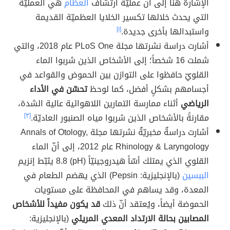
الإشارة هنا إلى أنّ عمليّة ارتشاف
العظام
هي العمليّة
التي يحدث خلالها تكسير الخلايا العظميّة القديمة
واستبدالها بأخرى جديدة.
[١]
أشارت دراسة نشرتها مجلة PLoS One عام 2018، والتي
شملت 16 شخصاً؛ إلى الأشخاص الذين شربوا الماء
القلويّ حافظوا على التوازن بين الحموض والقواعد في
أجسامهم بشكلٍ أفضل، كما لوحظ
تحسّن في الأداء
الرياضي
أثناء ممارسة التمارين اللاهوائية عالية الشدة،
مقارنةً بالأشخاص الذين شربوا مياه الصنبور العاديّة.
[٣]
أشارت دراسةٌ مخبريّةٌ نشرتها مجلة Annals of Otology,
Rhinology & Laryngology عام 2012، إلى أنّ الماء
القلوي الذي يمتلك أسّاً هيدروجينيّاً (pH) 8.8 يثبّط إنزيم
الببسين
(بالإنجليزية: Pepsin) الذي يهضم الطعام في
المعدة، وقد يساهم في المحافظة على مستويات
الحموضة أيضاً، ويُعتقد أنّ ذلك
قد يكون مفيداً للأشخاص
المصابين بحالة الارتداد المعدي المريئي
(بالإنجليزية: