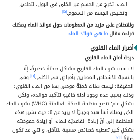
الماء، تخرج من الجسم عبر الكلى في البول، لتطهير
وتخليص الجسم من السموم.
[١٥]
وللاطلاع على مزيد من المعلومات حول فوائد الماء يمكنك
قراءة مقال
ما هي فوائد الماء
.
أضرار الماء القلوي
درجة أمان الماء القلوي
لا يسبب شرب الماء القلويّ مشاكل صحيّةً خطيرةً، إلّا
بالنسبة للأشخاص المصابين بأمراضٍ في الكلى،
[١٦]
وفي
الحقيقة؛ ليست هناك كميّةٌ موصى بها من الماء القلوي؛
وذلك بسبب عدم وجود أدلة كافيةٍ لتأكيد فوائده، ولكن
بشكلٍ عام؛ تنصح منظمة الصحّة العالميّة (WHO) بشرب الماء
الذي يمتلك أسّاً هيدروجينيّاً لا يزيد عن 8؛ حيث تشير هذه
المنظمة إلى أنّ زيادة القاعديّة للماء، أو زيادة حموضته
بشكلٍ كبير تعطيه خصائص مسببة للتآكل، والتي قد تكون
ضارّةً.
[١]
[١٧]