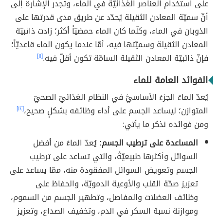
على استخدام العناصر الغذائيّة في الماء، وتجدر الإشارة إلى
أنّ سميّة المعادن الثقيلة يُحدّد عن طريق مدى قدرتها على
الذوبان في الماء، وكلّما كان الماء حمضيّاً أكثر؛ زادت ذائبيّة
المعادن الثقيلة وسميّتها فيه، أمّا عندما يكون الماء قاعديّاً؛
فإنّ ذائبيّة المعادن الثقيلة السامّة تكون أقلّ فيه.
[١١]
الفوائد العامة للماء
يُعدّ الماءُ الجزءَ الأساسيَّ في النظام الغذائيّ الصحيّ
المتوازن؛ ليساعد الجسم على أداء وظائفه بشكلٍ صحيح،
[١٢]
ومن فوائده نذكر ما يأتي:
المساعدة على ترطيب الجسم:
يُعدّ الماءُ من أفضل
السوائل وأكثرها طبيعيّةً، والتي تساعد على ترطيب
الجسم وتعويض السوائل المفقودة منه، ممّا يساعد على
تعزيز صحّة القلب والأوعية الدمويّة، والحفاظ على
وظائف العضلات والمفاصل، وتطهير الجسم من السموم،
وموازنة نسبة السكر في الدم، وتخفيف الصداع، وتعزيز