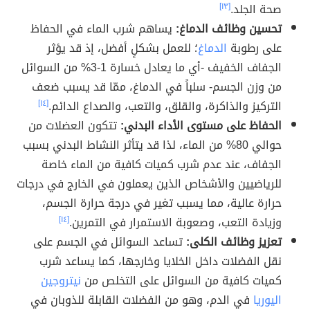
صحة الجلد.
[١٣]
تحسين وظائف الدماغ:
يساهم شرب الماء في الحفاظ
على رطوبة
الدماغ
؛ للعمل بشكلٍ أفضل، إذ قد يؤثر
الجفاف الخفيف -أي ما يعادل خسارة 1-3% من السوائل
من وزن الجسم- سلباً في الدماغ، ممّا قد يسبب ضعف
التركيز والذاكرة، والقلق، والتعب، والصداع الدائم.
[١٤]
الحفاظ على مستوى الأداء البدني:
تتكون العضلات من
حوالي 80% من الماء، لذا قد يتأثر النشاط البدني بسبب
الجفاف، عند عدم شرب كميات كافية من الماء خاصة
للرياضيين والأشخاص الذين يعملون في الخارج في درجات
حرارة عالية، مما يسبب تغير في درجة حرارة الجسم،
وزيادة التعب، وصعوبة الاستمرار في التمرين.
[١٤]
تعزيز وظائف الكلى:
تساعد السوائل في الجسم على
نقل الفضلات داخل الخلايا وخارجها، كما يساعد شرب
كميات كافية من السوائل على التخلص من
نيتروجين
اليوريا
في الدم، وهو من الفضلات القابلة للذوبان في