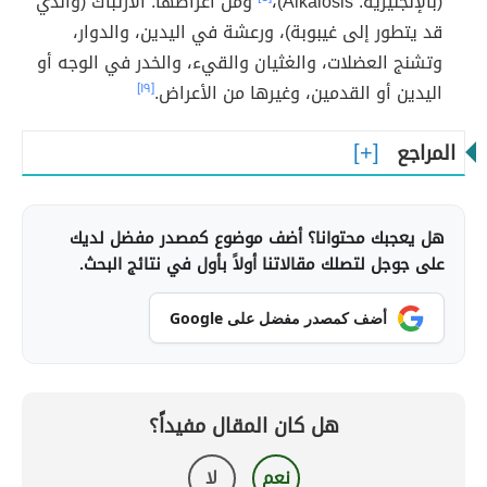
(بالإنجليزية: Alkalosis)،
ومن أعراضها: الارتباك (والذي
قد يتطور إلى غيبوبة)، ورعشة في اليدين، والدوار،
وتشنج العضلات، والغثيان والقيء، والخدر في الوجه أو
اليدين أو القدمين، وغيرها من الأعراض.
[١٩]
المراجع
هل يعجبك محتوانا؟ أضف موضوع كمصدر مفضل لديك
على جوجل لتصلك مقالاتنا أولاً بأول في نتائج البحث.
أضف كمصدر مفضل على Google
هل كان المقال مفيداً؟
نعم
لا