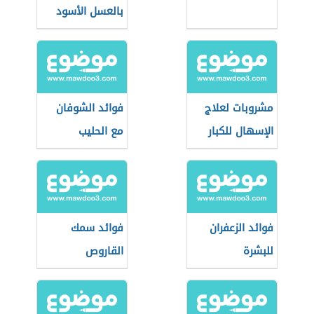
بالعسل الأسود
مشروبات لعلاج
فوائد الشوفان
الإسهال للكبار
مع الحليب
فوائد الزعفران
فوائد سمك
للبشرة
القاروص