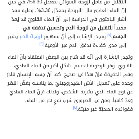
التقليل من عامل لزوجة السوائل بمعدل 6.30%، في حين
إنّ الماء العاديّ قلل اللزوجة بمعدّل 3.36%، وعليه فقد
أشار الباحثون في الدراسة إلى أنّ الماء القلويّ قد يُعدّ
مفيداً
للتقليل من لزوجة الدم وتحسين تدفقه في
الجسم
.
[٧]
وتجدر الإشارة إلى أنّ مفهوم
لزوجة الدم
يشير
إلى مدى كفاءة تدفق الدم عبر الأوعية.
[٥]
وتجدر الإشارة إلى أنّه قد شاع بين البعض الاعتقاد بأنّ الماء
القلويّ يوفر الرطوبة للجسم بشكلٍ أكبر من الماء العاديّ،
وفي الحقيقة فإنّ هذا غير صحيح، كما أنّ جسم الإنسان قادرٌ
وحده على تعديل الأسّ الهيدروجينيّ بما يناسبه بغضّ النظر
عن نوع الماء الذي يشربه الشخص، ولذلك فإنّ الماء العاديّ
يُعدّ كافياً، ومن غير الضروريّ شرب نوعٍ آخر من الماء،
ففوائده الصحيّة غير مثبتة.
[٨]