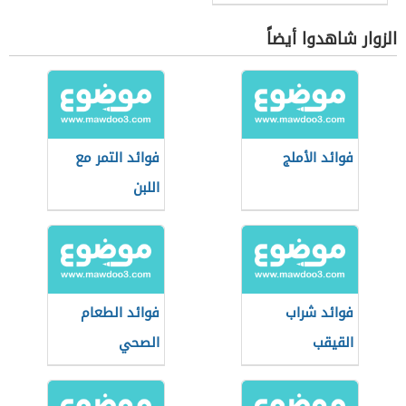
الزوار شاهدوا أيضاً
فوائد الأملج
فوائد التمر مع
اللبن
فوائد شراب
فوائد الطعام
القيقب
الصحي