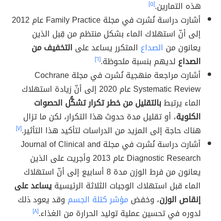
هذه التمارين.
[٥]
أشارت دراسة نُشرت في مجلة Family Practice عام 2012
إلى أنّ استهلاك الماء بشكل منتظم من قِبل الذين
يعانون من
الصداع
المتكرر يساعد على
التخفيف من
الصداع
لديهم بنسبة ملحوظة.
[٦]
أشارت مراجعة منهجية نُشرت في مجلة Cochrane
Systematic Review عام 2020 إلى أنّ زيادة استهلاك
الماء يرتبط
بالتقليل من خطر تكرار تشكُّل الحصوات
الكلوية
، أو تقليل مدة حدوث هذا التكرار، لكن ما تزال
هناك حاجة إلى المزيد من الدراسات لتأكيد هذا التأثير.
[٧]
أشارت دراسة نُشرت في مجلة Journal of Clinical and
Diagnostic Research عام 2013 وأجريت على الذين
يعانون من فرط الوزن مدة 8 أسابيع إلى أنّ استهلاك
الماء قبل استهلاك الوجبات الثلاثة الرئيسية
يساعد على
إنقاص الوزن
، وخفض
مؤشر كتلة الجسم
وقد يعود ذلك
لدوره في تحسين عملية توليد الحرارة من الغذاء.
[٨]