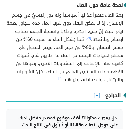
لمحة عامة حول الماء
يُعدّ الماء عنصراً غذائياً أسياسياً وله دورٌ رئيسيٌّ في جسم
الإنسان، إذ لا يمكن البقاء دون شرب الماء مدة تتجاوز بضعة
أيام، حيث إنّ جميع أجهزة وخلايا وأنسجة الجسم تحتاجه
لإتمام وظائفها،
[٢٩]
كما يُشكّل الماء ما نسبته 60% من
جسم الإنسان، و90% من حجم الدم، ويتم الحصول على
معظم احتياجات الجسم من الماء عن طريق شرب كميات
كافية منه، بالإضافة إلى المشروبات الأخرى، وغيرها من
الأطعمة ذات المحتوى العالي من الماء، مثل؛ الشوربات،
والبرتقال، والطماطم، وغيرهم.
[٣٠]
المراجع
هل يعجبك محتوانا؟ أضف موضوع كمصدر مفضل لديك
على جوجل لتصلك مقالاتنا أولاً بأول في نتائج البحث.