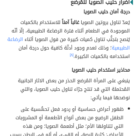
أضرار حليب الصويا للمُرضع
درجة أمان حليب الصويا
يُعدّ تناول بروتين الصويا
غالباً آمناً
للاستخدام بالكميات
الموجودة في الطعام أثناء فترة الرضاعة الطبيعية، إلّا أنّه
يُنصح بتجنُّب تناول كميات كبيرة من فول الصويا أثناء
الرضاعة
الطبيعية
؛ وذلك لعدم وجود أدلّة كافية حول درجة أمان
استخدامه بالكميات الكبيرة.
[٨]
محاذير استخدام حليب الصويا
ينبغي على المرأة المُرضع الحذر من بعض الاثار الجانبية
المُحتملة التي قد تنتج جرّاء تناول حليب الصويا، والتي
نوضحها فيما يأتي:
ظهور أعراض حساسية أو ردود فعل تحسُّسية على
الطفل الرضيع من بعض أنواع الأطعمة أو المشروبات
التي تتناولها الأم؛ مثل أطعمة الصويا؛ ومن هذه
الأعراض: كثرة البصق أو القيء، أو ألم في البطن بسبب