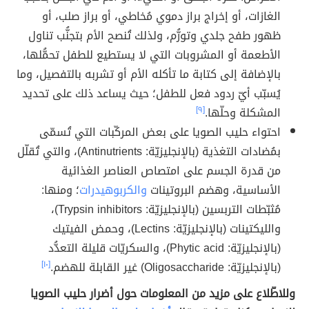
الغازات، أو إخراج براز دموي مُخاطي، أو براز صلب، أو
ظهور طفح جلدي وتورُّم، ولذلك تُنصح الأم بتجنُّب تناول
الأطعمة أو المشروبات التي لا يستطيع للطفل تحمُّلها،
بالإضافة إلى كتابة ما تأكله الأم أو تشربه بالتفصيل، وما
يُسبّب أيّ ردود فعل للطفل؛ حيث يساعد ذلك على تحديد
المشكلة وحلّها.
[٩]
احتواء حليب الصويا على بعض المركّبات التي تُسمّى
بمُضادات التغذية (بالإنجليزيّة: Antinutrients)، والتي تُقلّل
من قدرة الجسم على امتصاص العناصر الغذائية
الأساسية، وهضم البروتينات
والكربوهيدرات
؛ ومنها:
مُثبّطات التربسين (بالإنجليزيّة: Trypsin inhibitors)،
والليكتينات (بالإنجليزيّة: Lectins)، وحمض الفيتيك
(بالإنجليزيّة: Phytic acid)، والسكريّات قليلة التعدُّد
(بالإنجليزيّة: Oligosaccharide) غير القابلة للهضم.
[١٠]
وللاطّلاع على مزيد من المعلومات حول أضرار حليب الصويا