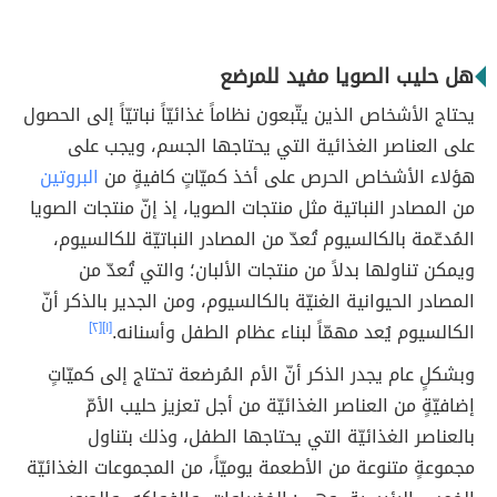
هل حليب الصويا مفيد للمرضع
يحتاج الأشخاص الذين يتّبعون نظاماً غذائيّاً نباتيّاً إلى الحصول
على العناصر الغذائية التي يحتاجها الجسم، ويجب على
هؤلاء الأشخاص الحرص على أخذ كميّاتٍ كافيةٍ من
البروتين
من المصادر النباتية مثل منتجات الصويا، إذ إنّ منتجات الصويا
المُدعّمة بالكالسيوم تُعدّ من المصادر النباتيّة للكالسيوم،
ويمكن تناولها بدلاً من منتجات الألبان؛ والتي تُعدّ من
المصادر الحيوانية الغنيّة بالكالسيوم، ومن الجدير بالذكر أنّ
الكالسيوم يُعد مهمّاً لبناء عظام الطفل وأسنانه.
[١]
[٢]
وبشكلٍ عام يجدر الذكر أنّ الأم المُرضعة تحتاج إلى كميّاتٍ
إضافيّةٍ من العناصر الغذائيّة من أجل تعزيز حليب الأمّ
بالعناصر الغذائيّة التي يحتاجها الطفل، وذلك بتناول
مجموعةٍ متنوعة من الأطعمة يوميّاً، من المجموعات الغذائيّة