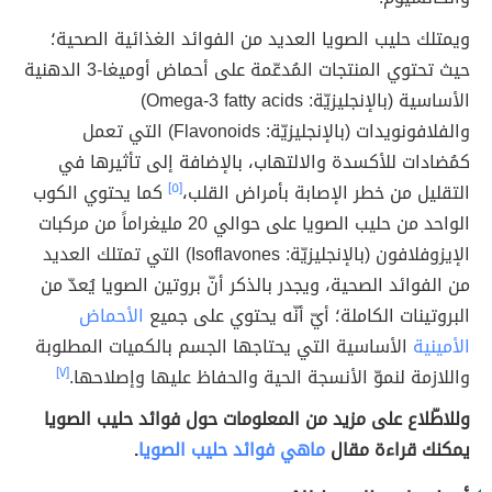
ويمتلك حليب الصويا العديد من الفوائد الغذائية الصحية؛
حيث تحتوي المنتجات المُدعّمة على أحماض أوميغا-3 الدهنية
الأساسية (بالإنجليزيّة: Omega-3 fatty acids)
والفلافونويدات (بالإنجليزيّة: Flavonoids) التي تعمل
كمُضادات للأكسدة والالتهاب، بالإضافة إلى تأثيرها في
التقليل من خطر الإصابة بأمراض القلب،
[٥]
كما يحتوي الكوب
الواحد من حليب الصويا على حوالي 20 مليغراماً من مركبات
الإيزوفلافون (بالإنجليزيّة: Isoflavones) التي تمتلك العديد
من الفوائد الصحية، ويجدر بالذكر أنّ بروتين الصويا يُعدّ من
البروتينات الكاملة؛ أيّ أنّه يحتوي على جميع
الأحماض
الأمينية
الأساسية التي يحتاجها الجسم بالكميات المطلوبة
واللازمة لنموّ الأنسجة الحية والحفاظ عليها وإصلاحها.
[٧]
وللاطّلاع على مزيد من المعلومات حول فوائد حليب الصويا
يمكنك قراءة مقال
ماهي فوائد حليب الصويا
.