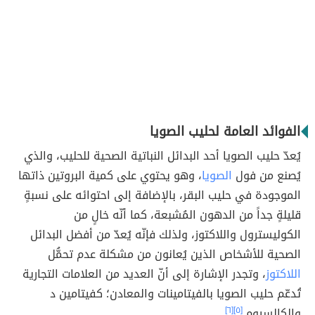
الفوائد العامة لحليب الصويا
يُعدّ حليب الصويا أحد البدائل النباتية الصحية للحليب، والذي
يُصنع من فول
الصويا
، وهو يحتوي على كمية البروتين ذاتها
الموجودة في حليب البقر، بالإضافة إلى احتوائه على نسبةٍ
قليلةٍ جداً من الدهون المُشبعة، كما أنّه خالٍ من
الكوليسترول واللاكتوز، ولذلك فإنّه يُعدّ من أفضل البدائل
الصحية للأشخاص الذين يُعانون من مشكلة عدم تحمُّل
اللاكتوز
، وتجدر الإشارة إلى أنّ العديد من العلامات التجارية
تُدعّم حليب الصويا بالفيتامينات والمعادن؛ كفيتامين د
والكالسيوم.
[٥]
[٦]