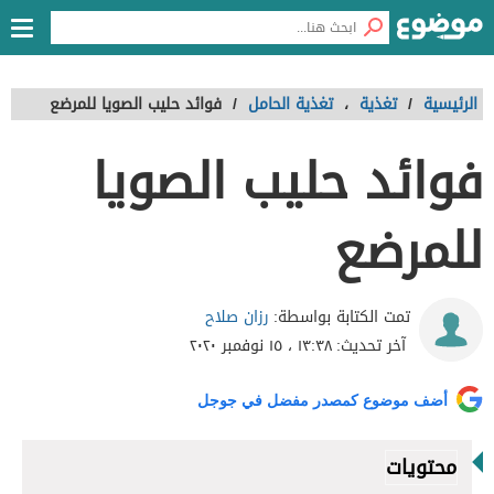
الرئيسية
/
تغذية
،
تغذية الحامل
/
فوائد حليب الصويا للمرضع
فوائد حليب الصويا
للمرضع
رزان صلاح
تمت الكتابة بواسطة:
آخر تحديث:
١٣:٣٨ ، ١٥ نوفمبر ٢٠٢٠
أضف موضوع كمصدر مفضل في جوجل
محتويات