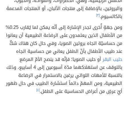
الخمس الرئيسية، وهي: الخضراوات، والفواكه، والحبوب،
والبروتين، بالإضافة إلى منتجات الألبان، أو المنتجات المدعمة
بالكالسيوم.
[٣]
ومن جهةٍ أُخرى تجدر الإشارة إلى أنّه يمكن لما يُقارب 0.25%
من الأطفال الذين يعتمدون على الرضاعة الطبيعية أن يعانوا
من حساسيّة اتجاه بروتين الصويا، وفي حال كان هناك شكٌّ
عند طبيب الأطفال بأنّ الطفل يعاني من حساسية اتجاه
حليب البقر
أو حليب الصويا؛ فإنّه قد ينصح الأمّ المرضع
بالتوقف عن استهلاكهما مدّة أسبوعين إلى 4 أسابيع، وذلك
بالنسبة للأمهات اللواتي يرغبن بالاستمرار في الرضاعة
الطبيعية، ومن المهمّ دائماً استشارة الطبيب في حال ظهور
أيّ عرضٍ من أعراض الحساسية على الطفل.
[٤]