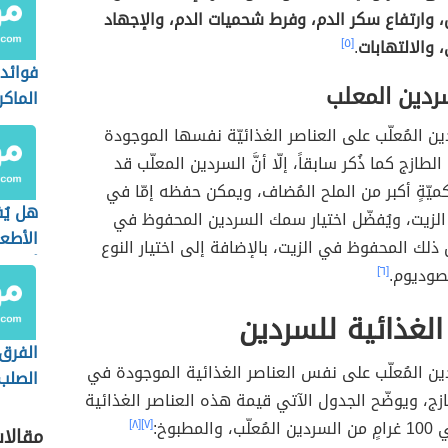
، وارتفاع سكر الدم، وفرط شحميات الدم، والإجهاد
 والالتهابات
.
[٥]
فوائد
ردين المعلب
الماكر
ن المُعلّب على العناصر الغذائيّة نفسها الموجودة
طازج كما ذُكر سابقاً، إلّا أنَّ السردين المعلّب قد
يّةٍ أكبر من الملح المُضاف، ويمكن حفظه إمّا في
هل يُ
الزيت، ويُفضّل اختيار سمك السردين المحفوظ في
الأطع
ن ذلك المحفوظ في الزيت، بالإضافة إلى اختيار النوع
أثناء 
صوديوم.
[٦]
الغذائية للسردين
الفرق 
ن المُعلّب على نفس العناصر الغذائية الموجودة في
الصلب
زج، ويوضّح الجدول الآتي قيمة هذه العناصر الغذائية
الطري
المطبوخ:
[٧]
[٨]
مقالا