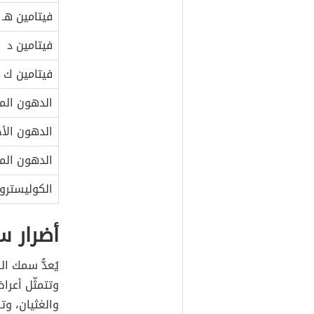
فيتامين هـ
فيتامين د
فيتامين ك
الدهون الم
الدهون الأح
الدهون الم
الكوليسترو
أضرار 
يُعدُّ سمك ا
وتتمثّل أعر
والغثيان، و