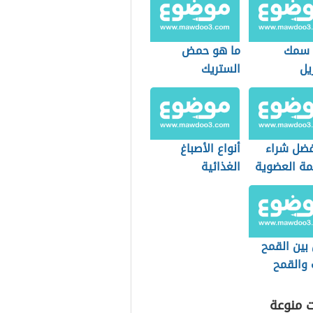
 سمك
ما هو حمض
يل
الستريك
فضل شراء
أنواع الأصباغ
مة العضوية
الغذائية
التسوق؟
بين القمح
 والقمح
ت منوعة