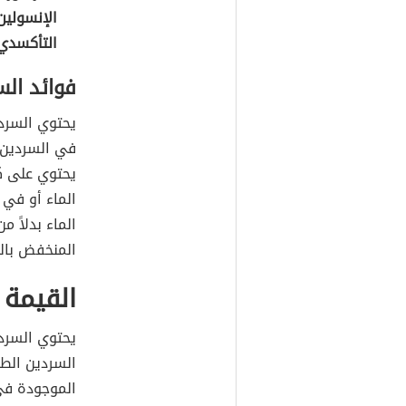
الإنسولين
التأكسدي،
فوائد الس
يحتوي السردي
في السردين ال
يحتوي على كم
الماء أو في 
الماء بدلاً م
المنخفض بال
القيمة 
يحتوي السردي
السردين الطا
الموجودة في 100 غرامٍ من السردين المُعلّب، و