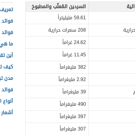
ائية
السردين المُعلّب والمطبوخ
تعريف 
59.61 مليليتراً
فوائد 
رارية
208 سعرات حرارية
فوائد 
24.62 غراماً
ما هي
11.45 غراماً
أين تق
كيف تك
382 مليغراماً
مدن ترك
2.92 مليغراماً
فوائد 
39 مليغراماً
أنواع ا
490 مليغراماً
أشعار 
397 مليغراماً
307 مليغراماً