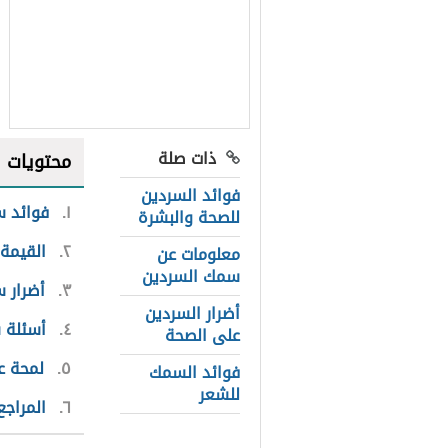
ذات صلة
محتويات
فوائد السردين
١
فوائد 
للصحة والبشرة
٢
القيمة 
معلومات عن
سمك السردين
٣
أضرار 
أضرار السردين
٤
أسئلة 
على الصحة
٥
لمحة ع
فوائد السمك
للشعر
٦
المراجع