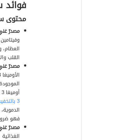
فوائد 
محتوى سم
مصدرٌ غنيٌ
العظام، و
القلب وال
مصدرٌ غنيٌ 
الموجودة 
أوميغا 3 بشكل أكبر في الأسماك كبيرة الحجم، ويرتبط
3 بالتخفيف من خطر الإصابة بالأمراض
الدموية، إ
فهو ضروريٌ
مصدرٌ غني
الغذائية 