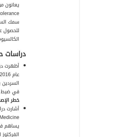
يعانون من
intolerance)،
سمك السردي
للحصول عل
الكالسيوم
دراسات ح
السردين ب
في ضبط ال
خطر الإصا
يساهم في 
الفركتوز 