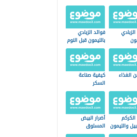
الزبادي
فوائد الزبادي
ون
بالليمون قبل النوم
ن الغذاء
كيفية صناعة
السكر
الكركم
أضرار البيض
بيل والليمون
المسلوق