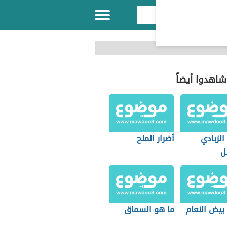
 شاهدوا أيضاً
الزبادي
أضرار الملح
ل
بيض النعام
ما هو السماق