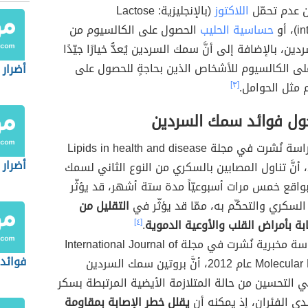
 عدم تحمّل
اللاكتوز
(بالإنجليزية: Lactose
 أو
حساسية الحليب
الحصول على الكالسيوم من
ن، بالإضافة إلى أنَّ سمك السردين يُعدُّ خيارًا جيّدًا
ى الكالسيوم للأشخاص الذين بحاجةٍ للحصول على
أضرار 
 مثل الحوامل.
[٣]
ول فوائد سمك السردين
أظهرت دراسة نُشرت في مجلة Lipids in health and disease
أضرار 
عام 2016، أنَّ تناول المصابين بالسكري من النوع الثاني لسمك
واقع خمس مرات أسبوعيّاً مدة ستة أشهر، قد يؤثّر
سكري والتحكّم به، ممّا قد يؤثّر في
التقليل من
بة بأمراض القلب والأوعية الدموية
.
[٤]
أشارت دراسة مخبرية نُشرت في مجلة International Journal of
فوائد 
Molecular Medicine عام 2012، أنَّ بروتين سمك السردين
التحسين من حالة المتلازمة الأيضية المرتبطة بسكر
لدى الفئران، إذ يمكنه أن
يقلل خطر الإصابة بمقاومة