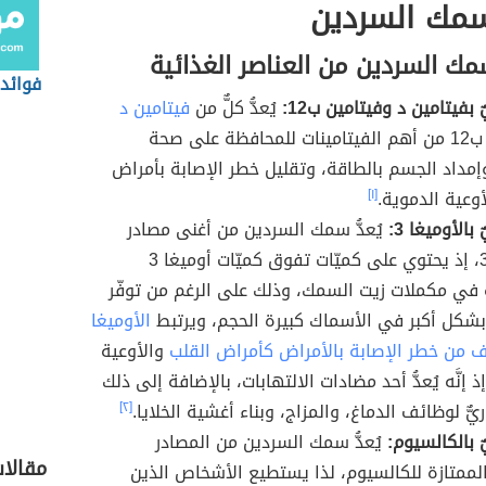
سمك السردين
ك السردين من العناصر الغذائية
فوائد
 بفيتامين د وفيتامين ب12:
يُعدُّ كلٌّ من
فيتامين د
وفيتامين ب12 من أهم الفيتامينات للمحافظة على صحة
إمداد الجسم بالطاقة، وتقليل خطر الإصابة بأمراض
أوعية الدموية.
[١]
بالأوميغا 3:
يُعدُّ سمك السردين من أغنى مصادر
الأوميغا 3، إذ يحتوي على كميّات تفوق كميّات أوميغا 3
في مكملات زيت السمك، وذلك على الرغم من توفّر
الأوميغا
كأمراض القلب
والأوعية
ذ إنَّه يُعدُّ أحد مضادات الالتهابات، بالإضافة إلى ذلك
ّ لوظائف الدماغ، والمزاج، وبناء أغشية الخلايا.
[٢]
ٌ بالكالسيوم:
يُعدُّ سمك السردين من المصادر
مقالا
الممتازة للكالسيوم، لذا يستطيع الأشخاص الذين