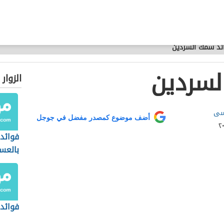
ئد سمك السردين
لسردين
الزوار
يسى
أضف موضوع كمصدر مفضل في جوجل
فوائد 
بالعس
فوائد 