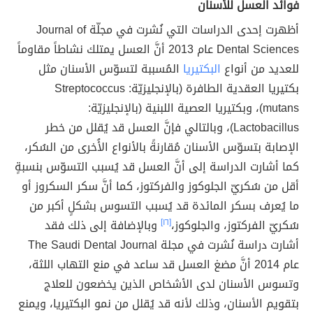
فوائد العسل للأسنان
أظهرت إحدى الدراسات التي نُشرت في مجلّة Journal of
Dental Sciences عام 2013 أنَّ العسل يمتلك نشاطاً مقاوماً
للعديد من أنواع
البكتيريا
المُسببة لتسوّس الأسنان مثل
بكتيريا العقدية الطافرة (بالإنجليزيّة: Streptococcus
mutans)، وبكتيريا العصية اللبنية (بالإنجليزيّة:
Lactobacillus)، وبالتالي فإنَّ العسل قد يُقلل من خطر
الإصابة بتسوّس الأسنان مُقارنةً بالأنواع الأُخرى من السُكر،
كما أشارت الدراسة إلى أنَّ العسل قد يُسبب التسوّس بنسبةٍ
أقل من سُكريّ الجلوكوز والفركتوز، كما أنَّ سكر السكروز أو
ما يُعرف بسكر المائدة قد يُسبب التسوس بشكلٍ أكبر من
سُكريّ الفركتوز، والجلوكوز،
[١٦]
وبالإضافة إلى ذلك فقد
أشارت دراسة نُشرت في مجلة The Saudi Dental Journal
عام 2014 أنَّ مضغ العسل قد ساعد في منع التهاب اللثة،
وتسوس الأسنان لدى الأشخاص الذين يخضعون للعلاج
بتقويم الأسنان، وذلك لأنه قد يُقلل من نمو البكتيريا، ويمنع