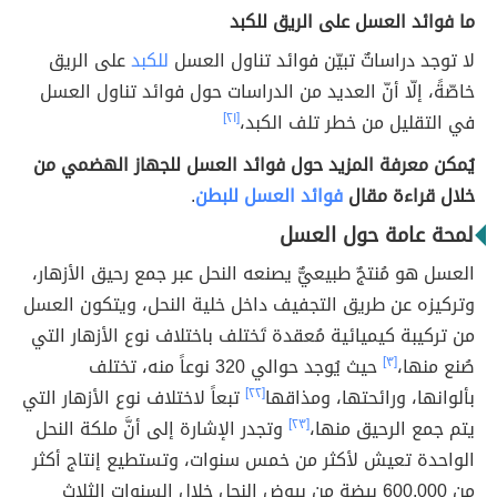
ما فوائد العسل على الريق للكبد
لا توجد دراساتٌ تبيّن فوائد تناول العسل
للكبد
على الريق
خاصّةً، إلّا أنّ العديد من الدراسات حول فوائد تناول العسل
في التقليل من خطر تلف الكبد،
[٢١]
يُمكن معرفة المزيد حول فوائد العسل للجهاز الهضمي من
خلال قراءة مقال
فوائد العسل للبطن
.
لمحة عامة حول العسل
العسل هو مُنتجٌ طبيعيٌّ يصنعه النحل عبر جمع رحيق الأزهار،
وتركيزه عن طريق التجفيف داخل خلية النحل، ويتكون العسل
من تركيبة كيميائية مُعقدة تَختلف باختلاف نوع الأزهار التي
صُنع منها،
[٣]
حيث يُوجد حوالي 320 نوعاً منه، تختلف
بألوانها، ورائحتها، ومذاقها
[٢٢]
تبعاً لاختلاف نوع الأزهار التي
يتم جمع الرحيق منها،
[٢٣]
وتجدر الإشارة إلى أنَّ ملكة النحل
الواحدة تعيش لأكثر من خمس سنوات، وتستطيع إنتاج أكثر
من 600,000 بيضة من بيوض النحل خلال السنوات الثلاث