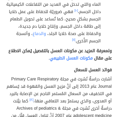
الماء والتي تدخل في العديد من التفاعلات الكيميائية
داخل الجسم،
[١٠]
فهي ضروريّة للحفاظ على عمل خلايا
الجسم بشكلٍ صحيح، كما تُساعد على تحويل الطعام
إلى طاقة داخل الجسم، وإنتاج خلايا دم جديدة،
والحفاظ على صحة خلايا الجلد،
والدماغ
، وأنسجة
الجسم الأُخرى.
[١١]
ولمعرفة المزيد عن مكونات العسل بالتفصيل يُمكن الاطلاع
على مقال
مكونات العسل الطبيعي
.
فوائد العسل للسعال
أشارت دراسةٌ نُشرت في مجلة Primary Care Respiratory
Journal عام 2013 إلى أنَّ مزيج العسل والقهوة قد يُساهم
في التخفيف من السعال المُستمر الناجم عن الإصابة بالبرد
أو العدوى، والذي يستمرّ بعد التعافي منها،
[١٢]
كما بيَّنت
دراسةٌ أخرى نُشرت في مجلة Archives of pediatrics &
adolescent medicine عام 2007 أنَّ تناول العسل قلّل من