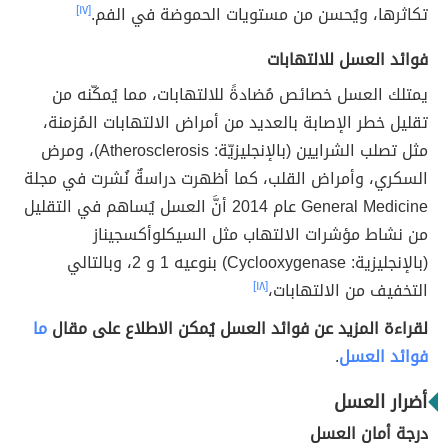
تكاثرها، ويُحسن من مستويات الحموضة في الفم.
[١٧]
فوائد العسل للالتهابات
يمتلك العسل خصائص مُضادةً للالتهابات، مما يُمكّنه من
تقليل خطر الإصابة بالعديد من أمراض الالتهابات المُزمنة،
مثل تصلب الشرايين (بالإنجليزيّة: Atherosclerosis)، ومرض
السكري، وأمراض القلب، كما أظهرت دراسةٌ نُشرت في مجلة
General Medicine عام 2014 أنَّ العسل يُساهم في التقليل
من نشاط مؤشرات الالتهاب مثل السيكلوأكسجيناز
(بالإنجليزية: Cyclooxygenase) بنوعيه 1 و 2، وبالتالي
التخفيف من الالتهابات،
[١٨]
لقراءة المزيد عن فوائد العسل يُمكن الاطلاع على مقال
ما
فوائد العسل
.
أضرار العسل
درجة أمان العسل