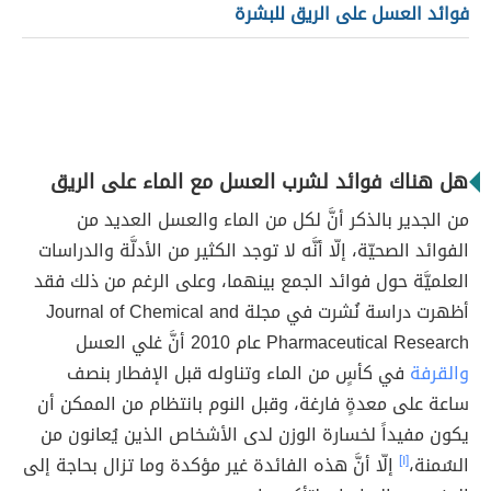
فوائد العسل على الريق للبشرة
هل هناك فوائد لشرب العسل مع الماء على الريق
من الجدير بالذكر أنَّ لكل من الماء والعسل العديد من
الفوائد الصحيّة، إلّا أنَّه لا توجد الكثير من الأدلَّة والدراسات
العلميَّة حول فوائد الجمع بينهما، وعلى الرغم من ذلك فقد
أظهرت دراسة نُشرت في مجلة Journal of Chemical and
Pharmaceutical Research عام 2010 أنَّ غلي العسل
والقرفة
في كأسٍ من الماء وتناوله قبل الإفطار بنصف
ساعة على معدةٍ فارغة، وقبل النوم بانتظام من الممكن أن
يكون مفيداً لخسارة الوزن لدى الأشخاص الذين يُعانون من
السُمنة،
[١]
إلّا أنَّ هذه الفائدة غير مؤكدة وما تزال بحاجة إلى