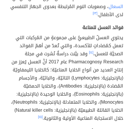
السعال
، وصعوبات النوم المُرتبطة بعدوى الجهاز التنفسي
لدى الأطفال.
[١٣]
فوائد العسل للمناعة
يحتوي العسلُ الطبيعيُّ على مجموعةٍ من المُركبات التي
تعمل كمُضاداتٍ للأكسدة، والتي تُعدّ من أهمّ الفوائد
الصحيَّة للعسل،
[١٤]
وقد بيَّنت دراسةٌ نُشرت في مجلة
Pharmacognosy Research عام 2017 أنَّ العسل يُعزز من
إنتاج العديد من أنواع الخلايا المناعيّة؛ كالخلايا الليمفاويّة
(بالإنجليزية: Lymphocytes) التائيّة، والبائيّة، والأجسام
المُضادة (بالإنجليزية: Antibodies)، والخلايا الحمضيّة
(بالإنجليزية: Eosinophils)، والخلايا الوحيدة (بالإنجليزية:
Monocytes)، والخلايا المتعادلة (بالإنجليزية: Neutrophils)،
الخلايا القاتلة الطبيعيّة (بالإنجليزية: Natural killer cells)
خلال الاستجابة المناعية الأولية والثانوية.
[١٥]