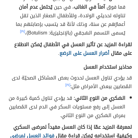
فما فوق
آمناً في الغالب
، في حين
يُحتمل عدم أمان
تناوله لحديثي الولادة، وللأطفال الصغار الذين تقل
أعمارُهم عن سنة، وذلك لأنهّ قد يتسبب بإصابتهم بما
يُسمى التسمم السُجقي (بالإنجليزية: Botulism)،
[١٩]
لقراءة المزيد عن تأثير العسل في الأطفال يُمكن الاطلاع
على مقال
أضرار العسل على الرضع
.
محاذير استخدام العسل
قد يؤدي تناول العسل لحدوث بعض المشاكل الصحيّة لدى
المُصابين ببعض الأمراض مثل:
[١٩]
السُكري من النوع الثاني:
قد يؤدي تناول كمية كبيرة من
العسل إلى رفع مستويات السكر في الدم لدى المُصابين
بمرض السُكري من النوع الثاني.
لمعرفة المزيد عمّا إذا كان العسل مفيداً لمرضى السكري
وكيفية استخدامه يُمكن قراءة مقال
فوائد العسل لمرضى