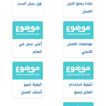
لماذا يصنع النحل
لون عسل السدر
العسل
مواصفات العسل
أغلى عسل في
الأصلي
العالم
كيفية استخدام
كيفية تمييز
العكبر (صمغ
أصناف العسل
النحل)
التركي