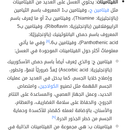
الفيتامينات
: يحتوي العسل على العديد من الفيتامينات
مثل
فيتامين ج
، وفيتامين ب1 المعروف باسم الثيامين
(بالإنجليزية: Thiamine)، وفيتامين ب2 أو ما يُعرف باسم
الرايبوفلافين (بالإنجليزية: Riboflavin)، وفيتامين ب5
المعروف باسم حمض البانتوثينيك (بالإنجليزيّة:
Panthothenic acid)، وفيتامين ب6،
[٨]
وفي ما يأتي
معلوماتٌ أكثر حول الفيتامينات الموجودة في العسل:
فيتامين ج: والذي يُعرف أيضاً باسم حمض الأسكوربيك
(بالإنجليزية: Ascorbic acid) يُعدُّ ضروريّاً لنموّ، وتطور،
وإصلاح خلايا الجسم، كما يدخل في العديد من عمليات
الجسم المُهمة مثل تصنيع
الكولاجين
، وامتصاص
الحديد، وعمل الجهاز العصبي، والمساعدة على التئام
الجروح، والحفاظ على سلامة الغضاريف، والعظام،
والأسنان، بالإضافة لعمله كمُضادٍ للأكسدة وحماية
الجسم من خطر الجذور الحرة.
[٩]
فيتامينات ب: هي مجموعة من الفيتامينات الذائبة في