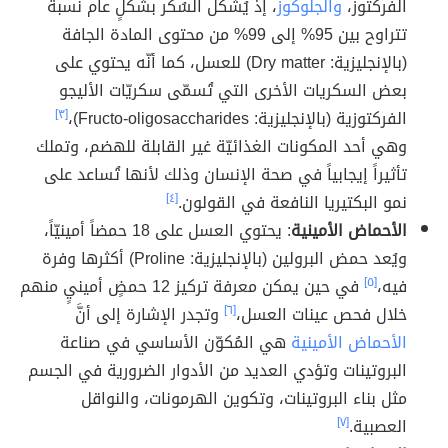
الفركتوز،
والجلوكوز
، إذ يُشكل السُكر بشكلٍ عام نسبةً
تتراوح بين 95% إلى 99% من محتوى المادة الجافة
(بالإنجليزية: Dry matter) للعسل، كما أنّه يحتوي على
بعض السكريات الأخرى التي تُسمّى سكريّات الأليجو
الفركتوزية (بالإنجليزية: Fructo-oligosaccharides)،
[٣]
وهي أحد المكونات الغذائيّة غير القابلة للهضم، وتملك
تأثيراً إيجابياً في صحة الإنسان وذلك لأنها تُساعد على
نمو البكتيريا النافعة في القولون.
[٤]
الأحماض الأمينية
: يحتوي العسل على 18 حمضاً أمينيّاً،
ويُعد حمض البرولين (بالإنجليزية: Proline) أكثرها وفرة
فيه،
[٥]
في حين يمكن معرفة تركيز 12 حمضٍ أمينيٍ منهم
خلال فحص عينات العسل،
[٦]
وتجدر الإشارة إلى أنَّ
الأحماض الأمينية
هي المُكوّن الأساسي في صناعة
البروتينات وتؤدي العديد من الأدوار الضرورية في الجسم
مثل بناء البروتينات، وتكوين الهرمونات، والنواقل
العصبية.
[٧]