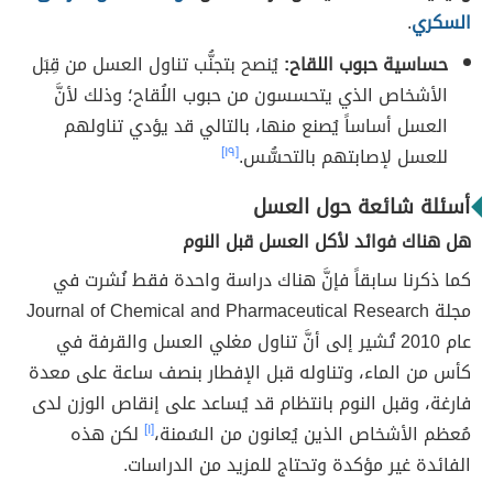
السكري
.
حساسية حبوب اللقاح:
يُنصح بتجنُّب تناول العسل من قِبَل
الأشخاص الذي يتحسسون من حبوب اللُقاح؛ وذلك لأنَّ
العسل أساساً يُصنع منها، بالتالي قد يؤدي تناولهم
للعسل لإصابتهم بالتحسُّس.
[١٩]
أسئلة شائعة حول العسل
هل هناك فوائد لأكل العسل قبل النوم
كما ذكرنا سابقاً فإنَّ هناك دراسة واحدة فقط نُشرت في
مجلة Journal of Chemical and Pharmaceutical Research
عام 2010 تُشير إلى أنَّ تناول مغلي العسل والقرفة في
كأس من الماء، وتناوله قبل الإفطار بنصف ساعة على معدة
فارغة، وقبل النوم بانتظام قد يُساعد على إنقاص الوزن لدى
مُعظم الأشخاص الذين يُعانون من السُمنة،
[١]
لكن هذه
الفائدة غير مؤكدة وتحتاج للمزيد من الدراسات.