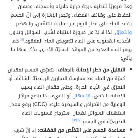
يُعدّ ضروريّاً لتنظيم درجة حرارة خلاياه وأنسجته، وضمان
الحفاظ على وظائف الأعضاء، وتجدر الإشارة إلى أنّ الجسم
يفقد الماء على مدار اليوم عبر عمليات التنفّس، والهضم
والتعرّق
، لذا لا بُدّ من ضرورة الانتباه لشُرب السوائل وتناول
الأغذية المُحتوية على الماء لتعويض الماء المفقود.
[١١]
كما
يوفر الماء العديد من الفوائد الصحيّة الأخرى، نذكر منها ما
يأتي:
التقليل من خطر الإصابة بالجفاف:
يتعرّض الجسم لفقدان
كميّة من الماء عند ممارسة التمارين الرياضيّة الشاقّة، أو
التعرّق في الأيام الحارة، وحتى فقدان الماء بسبب
الإصابة بالحُمى،
الإسهال
أو القيء، لذا تنصح مراكز
الوقاية من الأمراض والسيطرة عليها (CDC) برفع معدل
استهلاك السوائل لضمان استرجاع مُستويات الماء
الطبيعيّة في الجسم.
[١٢]
[١٣]
مساعدة الجسم على التخلّص من الفضلات:
إذ إنّ شرب