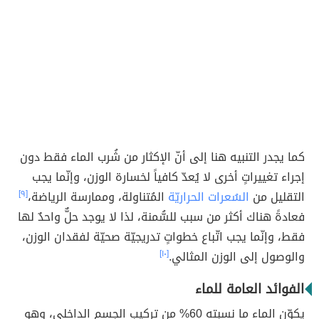
كما يجدر التنبيه هنا إلى أنّ الإكثار من شُرب الماء فقط دون
إجراء تغييراتٍ أخرى لا يُعدّ كافياً لخسارة الوزن، وإنّما يجب
التقليل من
السُعرات الحراريّة
المُتناولة، وممارسة الرياضة،
[٩]
فعادةً هناك أكثر من سبب للسُّمنة، لذا لا يوجد حلٌّ واحدٌ لها
فقط، وإنّما يجب اتّباع خطواتٍ تدريجيّة صحيّة لفقدان الوزن،
والوصول إلى الوزن المثالي.
[١٠]
الفوائد العامة للماء
يكوّن الماء ما نسبته 60% من تركيب الجسم الداخلي، وهو