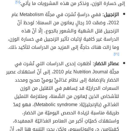
إلى خسارة الوزن، ونذكر من هذه المشروبات ما يأتي:
[٢١]
الزنجبيل:
ففي دراسةٍ نُشرَت في مجلّة Metabolism عام
2012، وضمّت 10 رجالٍ يعانون من السمنة؛ لوحظ أنّ
الزنجبيل قلل الشهية والشعور بالجوع، إلّا أنّ هذه
الدراسة غير كافية لإثبات تأثير الزنجبيل في خسارة الوزن،
وما زالت هناك حاجةٌ إلى المزيد من الدراسات لتأكيد ذلك.
[٢٢]
عصائر الخضار:
أظهرت إحدى الدراسات التي نُشرت في
مجلّة Nutrition Journal عام 2010، إلى أنّ استهلاك عصير
الخضار بالإضافة إلى نظام غذائيٍّ يوميٍّ صحيّ ومحدد
السعرات الحراريّة قد يُساهم في التقليل من الوزن
للأشخاص الذين يُعانون من السُّمنة، ومتلازمة التمثيل
الغذائي (بالإنجليزيّة: Metabolic syndrome)، فهو يُعدّ
طريقة مناسبة لزيادة الحصص اليوميّة من الخضار،
واستهلاك كميّاتٍ أكبر من العناصر الغذائيّة الممفيدة،
كفيتامين ج، والبوتاسيوم، ولكن يجدر التنبيه هنا إلى أنّ