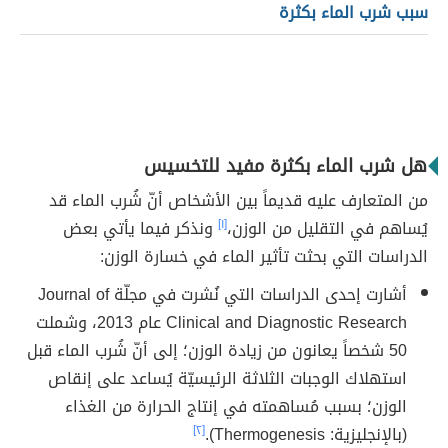
سبب شرب الماء بكثرة
هل شرب الماء بكثرة مفيد للتخسيس
من المتعارف عليه قديماً بين الأشخاص أنّ شُرب الماء قد
يُساهم في التقليل من الوزن،
[١]
ونذكر فيما يأتي بعض
الدراسات التي بحثت تأثير الماء في خسارة الوزن:
أشارت إحدى الدراسات التي نُشرت في مجلّة Journal of
Clinical and Diagnostic Research عام 2013، وشملت
50 شخصاً يعانون من زيادة الوزن؛ إلى أنّ شُرب الماء قبل
استهلاك الوجبات الثلاثة الرئيسيّة يُساعد على إنقاص
الوزن؛ بسبب مُساهمته في إنتاج الحرارة من الغذاء
(بالإنجليزية: Thermogenesis).
[٢]