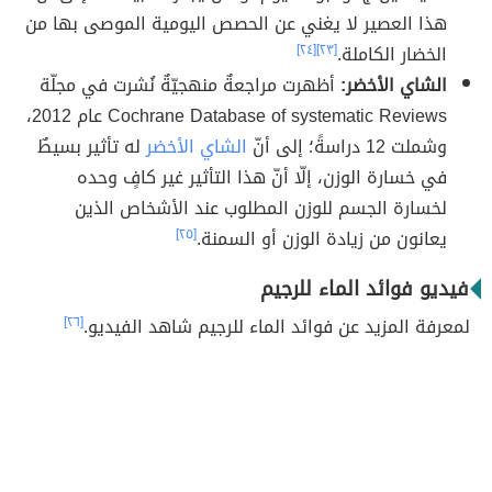
هذا العصير لا يغني عن الحصص اليومية الموصى بها من
الخضار الكاملة.
[٢٣]
[٢٤]
الشاي الأخضر:
أظهرت مراجعةٌ منهجيّةٌ نُشرت في مجلّة
Cochrane Database of systematic Reviews عام 2012،
وشملت 12 دراسةً؛ إلى أنّ
الشاي الأخضر
له تأثير بسيطٌ
في خسارة الوزن، إلّا أنّ هذا التأثير غير كافٍ وحده
لخسارة الجسم للوزن المطلوب عند الأشخاص الذين
يعانون من زيادة الوزن أو السمنة.
[٢٥]
فيديو فوائد الماء للرجيم
لمعرفة المزيد عن فوائد الماء للرجيم شاهد الفيديو.
[٢٦]