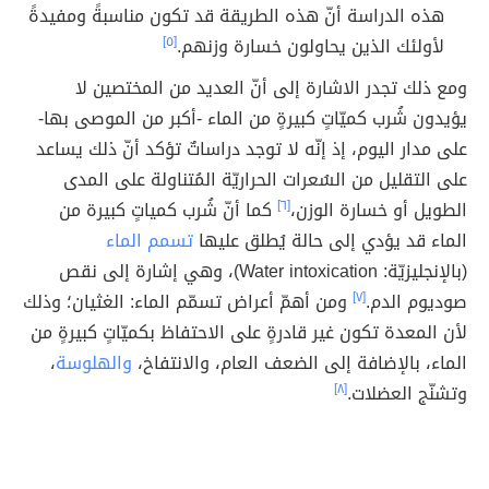
هذه الدراسة أنّ هذه الطريقة قد تكون مناسبةً ومفيدةً
لأولئك الذين يحاولون خسارة وزنهم.
[٥]
ومع ذلك تجدر الاشارة إلى أنّ العديد من المختصين لا
يؤيدون شُرب كميّاتٍ كبيرةٍ من الماء -أكبر من الموصى بها-
على مدار اليوم، إذ إنّه لا توجد دراساتٌ تؤكد أنّ ذلك يساعد
على التقليل من السُعرات الحراريّة المُتناولة على المدى
الطويل أو خسارة الوزن،
[٦]
كما أنّ شُرب كمياتٍ كبيرة من
الماء قد يؤدي إلى حالة يُطلق عليها
تسمم الماء
(بالإنجليزيّة: Water intoxication)، وهي إشارة إلى نقص
صوديوم الدم.
[٧]
ومن أهمّ أعراض تسمّم الماء: الغثيان؛ وذلك
لأن المعدة تكون غير قادرةٍ على الاحتفاظ بكميّاتٍ كبيرةٍ من
الماء، بالإضافة إلى الضعف العام، والانتفاخ،
والهلوسة
،
وتشنّج العضلات.
[٨]