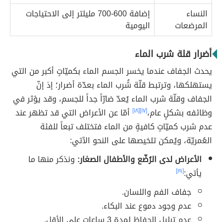
النساء
إضافة 600-700 مليلتر إلى الاحتياجات
المرضعات
اليومية
أضرار قلة شرب الماء
يحدث الجفاف عندما يخسر الجسم الماء بكميّاتٍ أكبر من التي
يستهلكها، وترتبط قلّة شُرب الماء بعدّة أضرار؛ إذ إنّ
الجفاف وقلّة شرب الماء يُعدّ ضارّاً جداً للجسم، وقد يؤثر في
وظائفه بشكلٍ عام،
[١٧]
[١٨]
أمّا عن الأعراض التي قد تظهر عند
عدم شرب كميّاتٍ كافيةٍ من الماء فتختلف تبعاً للفئة
العُمريّة، ويُمكن تلخيصها على النحو الآتي:
الأعراض لدى الرُضّع والأطفال الصغار:
ونذكر منها ما
يأتي:
[١٩]
جفاف الفم واللسان.
عدم وجود دموع عند البكاء.
عدم تبليل الحفاظ لمدة 3 ساعات على الأقل.