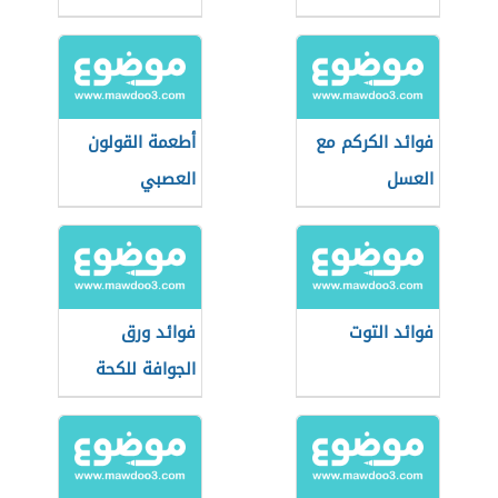
فوائد الكركم مع
أطعمة القولون
العسل
العصبي
فوائد التوت
فوائد ورق
الجوافة للكحة