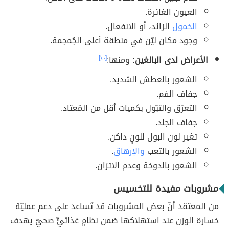
العيون الغائرة.
الخمول
الزائد، أو الانفعال.
وجود مكان ليّن في منطقة أعلى الجُمجمة.
الأعراض لدى البالغين:
ومنها:
[٢٠]
الشعور بالعطش الشديد.
جفاف الفم.
التعرّق والتبّول بكميات أقل من المُعتاد.
جفاف الجلد.
تغير لون البول للونٍ داكن.
الشعور بالتعب
والإرهاق
.
الشعور بالدوخة وعدم الاتزان.
مشروبات مفيدة للتخسيس
من المعتقد أنّ بعض المشروبات قد تُساعد على دعم عمليّة
خسارة الوزن عند استهلاكها ضمن نظامٍ غذائيٍّ صحيّ يهدف