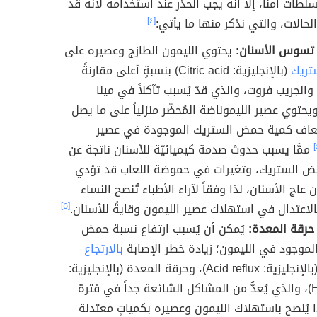
طات آمناً، إلَّا أنَّه يجب الحذر عند استخدامه لأنه قد
الات، والتي نذكر منها ما يأتي:
[٤]
تسوس الأسنان:
يحتوي الليمون الطازج وعصيره على
تريك
(بالإنجليزية: Citric acid) بنسبةٍ أعلى مقارنةً
 والجريب فروت، والذي قدّ يُسبب تآكلاً في مينا
يحتوي عصير الليموناضة المُحضّر منزلياً على ما يصل
6 أضعاف كمية حمض الستريك الموجودة في عصير
ممَّا يسبب حدوث صدمة كيميائيّة للأسنان ناتجة عن
مض الستريك، وتغيرات في حموضة اللعاب قد تؤدي
عاج الأسنان، لذا وفقاً لآراء الأطباء تُنصح النساء
الاعتدال في استهلاك عصير الليمون وقايةً للأسنان.
[٥]
حرقة المعدة:
يُمكن أن يُسبب ارتفاع نسبة حمض
لموجود في الليمون؛ زيادة خطر الإصابة
بالارتجاع
الحمضي (بالإنجليزية: Acid reflux)، وحرقة المعدة (بالإنجليزية:
Heartburn)، والذي يُعدُّ من المشاكل الشائعة جداً في فترة
ا يُنصح باستهلاك الليمون وعصيره بكمياتٍ معتدلة