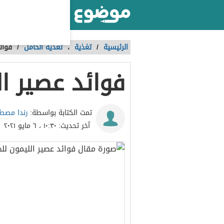
أكبر موقع عربي بالعالم
الرئيسية
/
تغذية
،
تغذية الحامل
/
فوائ
فوائد عصير ال
رندا مص
تمت الكتابة بواسطة:
آخر تحديث:
١٠:٣٠ ، ٦ مايو ٢٠٢١