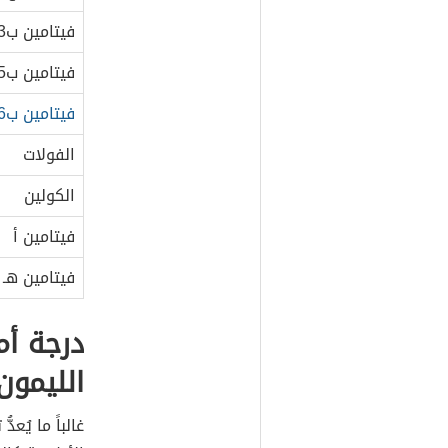
فيتامين ب3
فيتامين ب5
فيتامين ب6
الفولات
الكولين
فيتامين أ
فيتامين هـ
درجة أم
الليمون
غالباً ما يُع