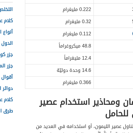
0.222 مليغرام
التخلص 
كلام ع
0.32 مليغرام
أنواع 
0.112 مليغرام
الدول ا
48.8 ميكروغراماً
جزر كو
12.4 مليغراماً
جزر الم
14.6 وحدة دوليّة
أقوال 
0.366 مليغرام
دوائر ا
ان ومحاذير استخدام عصير
كلام ع
 للحامل
طرق ال
دُّ تناول عصير الليمون، أو استخدامه في العديد من