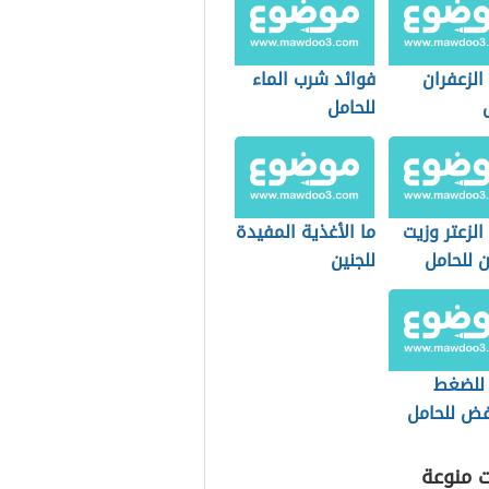
الزعفران
فوائد شرب الماء
للحامل
الزعتر وزيت
ما الأغذية المفيدة
ن للحامل
للجنين
 للضغط
فض للحامل
ت منوعة