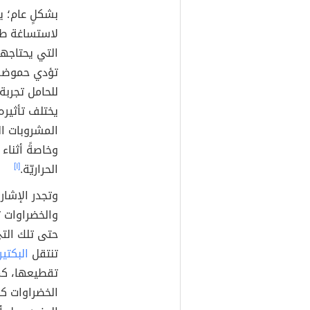
بشكلٍ عام؛ 
لاستساغة طع
التي يحتاجها
تؤدي حموضة 
للحامل تجربة
يختلف تأثيره
المشروبات ا
وخاصةً أثناء 
الحراريّة.
[١]
وتجدر الإشار
والخضراوات ت
حتى تلك التي
تنتقل
البكتير
تقطيعها، كما
الخضراوات كون