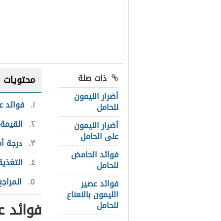
ذات صلة
محتويات
أضرار الليمون
١
فوائد ع
للحامل
٢
القيمة 
أضرار الليمون
على الحامل
٣
درجة أم
فوائد الحامض
٤
التغذية
للحامل
٥
المراجع
فوائد عصير
الليمون بالنعناع
فوائد ع
للحامل