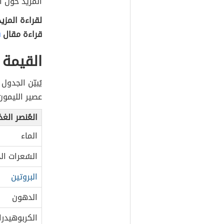
المزيد حول أ
لقراءة المزي
قراءة مقال
ف
القيمة 
يُبيّن الجدو
عصير الليمون، والذ
العُنصر الغ
الماء
السُعرات الح
البروتين
الدهون
الكربوهيدرا