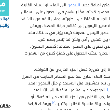
يمكن إضافة عصير
الليمون
إلى الماء، أو المياه الغازية
مه، ونكهته، ممَّا يساهم في الحصول على السوائل
 الجسم للحفاظ على رطوبته، وعلى الرغم من ذلك؛ قد
فوائد 
والجني
عصير الليمون إلى تفاقم حرقة المعدة، ويمكن
 عصير الليمون لمعرفة كيف يؤثر في حالتها، فقد
 بين شخصٍ وآخر، ولكن قد يُنصح بعدم شرب
لتي تحتوي على السكر المضاف؛ كعصير الليمون،
الحمل؛ لتجنّب الحصول على كميّةٍ كبيرةٍ من السُعرات
ة إلى ضرورة غسل الجزء الخارجي من الفواكه،
حت الماء الجاري عند صُنع العصائر الطازجة في المنزل
 يتم تقشيرها قبل الاستخدام مثل الليمون؛ فقد
يا
الموجودة على قشور الفاكهة إلى لبّها عند
 يجب التخلص من الجزء التالف من الفاكهة، أو
ها بيئة مناسبة لتكاثر البكتيريا،
[٢]
ويمكنك قراءة
مقالا