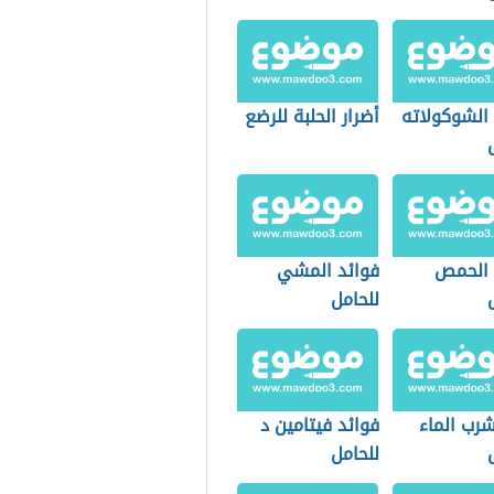
 الشوكولاته
أضرار الحلبة للرضع
 الحمص
فوائد المشي
للحامل
شرب الماء
فوائد فيتامين د
للحامل