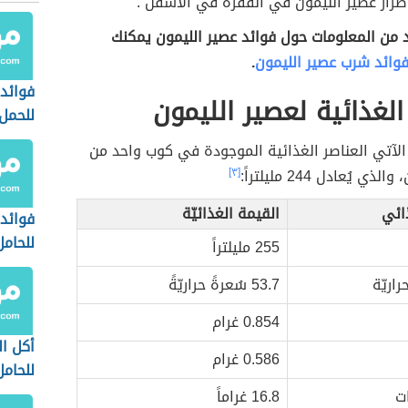
ضرار عصير الليمون في الفقرة في الأسفل .
د من المعلومات حول فوائد عصير الليمون يمكنك
وائد شرب عصير الليمون
.
فوائد 
الغذائية لعصير الليمون
للحمل
ل الآتي العناصر الغذائية الموجودة في كوب واحد من
ي يُعادل 244 مليلتراً:
[٣]
ذائي
القيمة الغذائيّة
فوائد 
للحامل
255 مليلتراً
راريّة
53.7 سُعرةً حراريّةً
0.854 غرام
أكل ا
0.586 غرام
للحامل
ت
16.8 غراماً