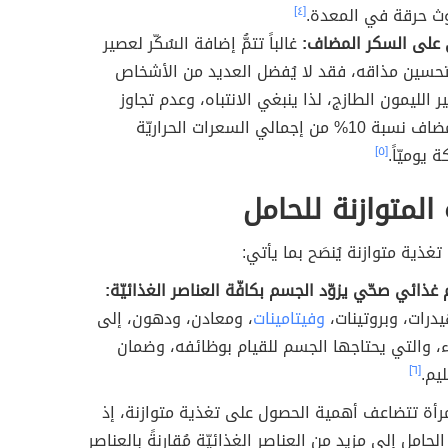
دوث حرقة في المعدة.
[٤]
 على السكر المضاف:
غالباً تتمُّ إضافة السُكّر لعصير
تحسين مذاقه، فقد لا يُفضل العديد من الأشخاص
الليمون الطازج، لذا ينبغي الانتباه، وعدم تجاوز
السُكّر المضاف نسبة 10% من إجمالي السعرات الحراريّة
يوميّاً.
[٥]
 المتوازنة للحامل
غذية متوازنة يُنصَح بما يأتي:
م غذائي صحّي يزوّد الجسم بكافّة العناصر الغذائيّة:
درات، وبروتينات،
وفيتامينات
، ومعادن، ودهون، إلى
ء، والتي يحتاجها الجسم للقيام بوظائفه، وضمان
يم.
[٦]
رأة تتضاعف أهمية الحصول على تغذية متوازنة، إذ
الحامل إلى مزيد من العناصر الغذائيّة مُقارنةً بالعناصر