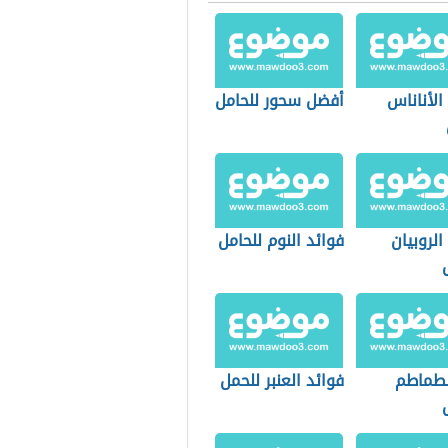
الأناناس
أفضل سحور للحامل
الروبيان
فوائد النوم للحامل
لطماطم
فوائد العنبر للحمل