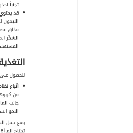
تجنباً لح
قد يحتوي
الليمون ل
مذاق عصير 
المستهلكة 
التغذية
للحصول على ت
اتّباع نظا
من كربوهي
جانب الما
النمو السل
ومع حمل الم
تحتاج المرأة 