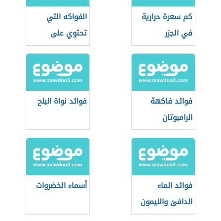
كم سعرة حرارية
الفواكه التي
في الجزر
تحتوي على
البوتاسيوم
فوائد فاكهة
فوائد نواة البلح
الرامبوتان
فوائد الماء
أسماء الخضروات
الدافئ والليمون
على الريق