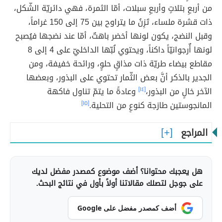
من أربعِ بتلاتٍ وأربعِ سبلات، أمّا الثمرة، فهي دائريّة الشّكل،
ذات قشرة ملساء، تَزِنُ ما يتراوح بين 75 إلى 150 غراماً،
وقبل النضج، يكون لونها أخضر باهتٌ، أمّا عند نضجها فيُصبح
لونها أٌرجوانيّاً داكناً، ويحتوي لُبّها الداخليّ على 4 إلى 8
مقاطع بيضاء طريّة ذات مذاقٍ حلوٍ، ورائحة خفيفة، ومن
الجدير بالذكر أنَّ بعض الثّمار تحتوي على البذور، وبعضها
الآخر خالٍ من البذور،
[١٤]
وعادةً ما يتمّ تناول فاكهة
المانجوستين طازجة كنوعٍ من التحلية.
[١٥]
المراجع
هل يعجبك محتوانا؟ أضف موضوع كمصدر مفضل لديك
على جوجل لتصلك مقالاتنا أولاً بأول في نتائج البحث.
أضف كمصدر مفضل على Google