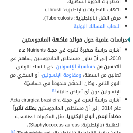
اضطرابات الدورة الشهرية.
التهاب الفطريات (بالإنجليزية: Thrush).
مرض السّل (بالإنجليزية: Tuberculosis).
التهاب المسالك البولية
.
دراسات علمية حول فوائد فاكهة المانجوستين
أشارت دراسةٌ صغيرةٌ نُشرت في مجلة Nutrients عام
2018، إلى أنّ تناول مستخلص المانجوستين يساهم في
التحسين من
حساسية الإنسولين
لدى النساء اللواتي
تعانين من السمنة،
ومقاومة الإنسولين
، أو السكري من
النوع الثاني، وكان التحسُّن ملحوظاً في حساسيّة
الإنسولين دون أيّ أعراض جانبيّة.
[٤]
أشارت دراسةٌ نُشرت في مجلة Acta cirurgica brasileira
عام 2014، إلى أنّ مستخلص المانجوستين
يمتلك تأثيراً
مضاداً لبعض أنواع البكتيريا
، مثل المكورات العنقودية
الذهبية (بالإنجليزية: Staphylococcus aureus)،
[٥]