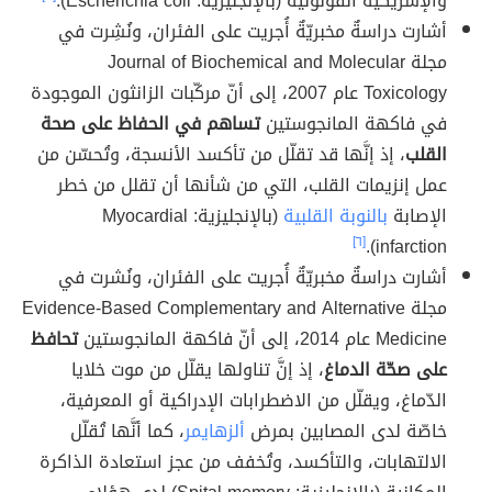
والإشريكية القولونية (بالإنجليزية: Escherichia coli).
أشارت دراسةٌ مخبريّةٌ أُجريت على الفئران، ونُشِرت في
مجلة Journal of Biochemical and Molecular
Toxicology عام 2007، إلى أنّ مركّبات الزانثون الموجودة
في فاكهة المانجوستين
تساهم في الحفاظ على صحة
القلب
، إذ إنَّها قد تقلّل من تأكسد الأنسجة، وتُحسّن من
عمل إنزيمات القلب، التي من شأنها أن تقلل من خطر
الإصابة
بالنوبة القلبية
(بالإنجليزية: Myocardial
[٦]
infarction).
أشارت دراسةٌ مخبريّةٌ أُجريت على الفئران، ونُشرت في
مجلة Evidence-Based Complementary and Alternative
Medicine عام 2014، إلى أنّ فاكهة المانجوستين
تحافظ
على صحّة الدماغ
، إذ إنَّ تناولها يقلّل من موت خلايا
الدّماغ، ويقلّل من الاضطرابات الإدراكية أو المعرفية،
خاصّة لدى المصابين بمرض
ألزهايمر
، كما أنَّها تُقلّل
الالتهابات، والتأكسد، وتُخفف من عجز استعادة الذاكرة