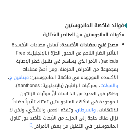
فوائد فاكهة المانجوستين
مكونات المانجوستين من العناصر الغذائية
مصدرٌ غنيٌ بمضادات الأكسدة:
تُعادل مضادات الأكسدة
التأثير الضار الناجم عن الجذور الحرّة (بالإنجليزية: Free
radicals)، الأمر الذي يساهم في تقليل خطر الإصابة
بمجموعة من الأمراض المزمنة، ومن أهمّ مضادات
الأكسدة الموجودة في فاكهة المانجوستين:
فيتامين ج
،
والفولات
، ومركّبات الزانثون (بالإنجليزية: Xanthones)،
وظهر في العديد من الدراسات أنَّ مركّبات الزانثون
الموجودة في فاكهة المانجوستين تمتلك تأثيراً مضاداً
للالتهابات،
والسرطان
، وتقدّم العمر، والسُّكَّري، ولكن لا
تزال هناك حاجة إلى المزيد من الأبحاث لتأكيد دور تناول
المانجوستين في التقليل من بعض الأمراض.
[١]