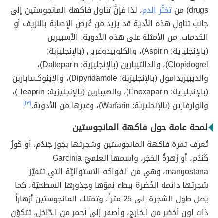
drugs) من
تخثّر الدم
، لذا فإنَّ تناول فاكهة المانجوستين إلى
جانب تناول هذه الأدية قد يزيد من فُرص الإصابة بالنزيف أو
الكدمات. من الأمثلة على هذه الأدوية: الأسبيرين
(بالإنجليزية: Aspirin)، والكلوبيدوغريل (بالإنجليزية:
Clopidogrel)، والدالتيبارين (بالإنجليزية: Dalteparin)،
والديبيريدامول (بالإنجليزية: Dipyridamole)، والإينوكسابارين
(بالإنجليزية: Enoxaparin)، والهيبارين (بالإنجليزية: Heaprin)،
والوارفارين (بالإنجليزية: Warfarin)، وغيرها من الأدوية.
[١٣]
لمحة عامة حول فاكهة المانجوستين
تُعرف ثمرة فاكهة المانجوستين وشجرتها بجَوز جَندُم، أو كَوزُ
كَندُم، أو زَهرَةُ الحَجَر، واسمها العلميّ Garcinia
mangostana، وهي من الفواكه الاستوائيّة التي تتميّز
شجرتها دائمة الخُضرة ببطء نموّها وجذورها السطحيّة، كما
يصل طول الشجرة إلى 25 متراً، وتمتلك المانجوستين أزهاراً
ذات لونٍ أخضر من الخارج، وأصفر إلى أحمر من الدّاخل، تتكوّن