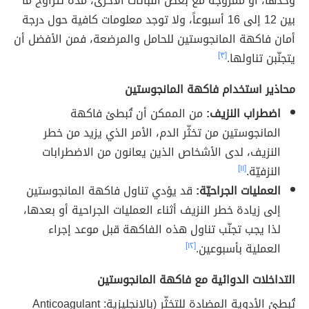
وحدها، أو ممزوجة مع بعض النباتات الأخرى، مدّة تتراوح ما
بين 12 إلى 16 أسبوعاً، ولا توجد معلومات كافية حول درجة
أمان فاكهة المانجوستين للحامل والمرضعة، فمن الأفضل أن
يتجنّبن تناولها.
[٣]
محاذير استخدام فاكهة المانجوستين
اضطراب النزيف:
من الممكن أن تُبطئ فاكهة
المانجوستين من تخثّر الدم، الأمر الذي يزيد من خطر
النزيف، لدى الأشخاص الذين يعانون من الاضطرابات
النزفيّة.
[١١]
العمليات الجراحيّة:
قد يؤدي تناول فاكهة المانجوستين
إلى زيادة خطر النزيف أثناء العمليات الجراحية أو بعدها،
لذا يجب تجنّب تناول هذه الفاكهة قبل موعد إجراء
العملية بأسبوعين.
[١٢]
التداخلات الدوائية مع فاكهة المانجوستين
تُبطئ الأدوية المضادة للتخثّر (بالإنجليزية: Anticoagulant