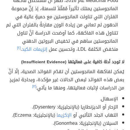
Medicinal Food عام 2016، ظهر أنَّ مستخلص فاكهة
المانجوستين يمتلك تأثيراً مُقلّلاً للسمنة، إذ إنَّ مجموعة
الفئران التي تناولت المانجوستين مع حميةٍ عالية في
الدهون لم تعاني من زيادة الوزن مقارنةً بالفئران التي لم
تتناول هذه الفاكهة، كما أوضحت الدراسة أنَّ تناول
المانجوستين ساهم في تخفيض البروتين الدهني
منخفض الكثفة LDL، وتحسين عمل
إنزيمات الكبد
.
[٢]
لا توجد أدلة كافية على فعاليتها (Insufficient Evidence)
يُمكن لفاكهة المانجوستين أن تقدّم الفوائد الصحية، إلّا أنَّ
بعض هذه الفوائد لبعض الحالات غير مؤكدة، وبحاجة لمزيدٍ
من الدراسات لإثبات فعاليتها، ومنها ما يأتي:
[٣]
الإسهال.
الزحار أو الديزنطاريا (بالإنجليزية: Dysentery).
التهاب الجلد التأتبي أو
الإكزيما
(بالإنجليزية: Eczema).
السيلان (بالإنجليزية: Gonorrhea).