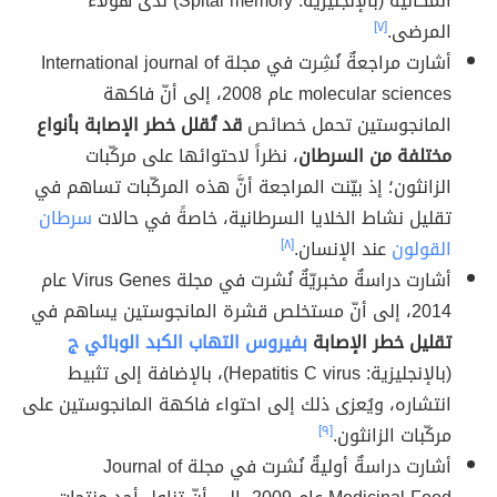
المكانية (بالإنجليزية: Spital memory) لدى هؤلاء
المرضى.
[٧]
أشارت مراجعةٌ نُشِرت في مجلة International journal of
molecular sciences عام 2008، إلى أنّ فاكهة
المانجوستين تحمل خصائص
قد تُقلل خطر الإصابة بأنواع
مختلفة من السرطان
، نظراً لاحتوائها على مركّبات
الزانثون؛ إذ بيّنت المراجعة أنَّ هذه المركّبات تساهم في
تقليل نشاط الخلايا السرطانية، خاصةً في حالات
سرطان
القولون
عند الإنسان.
[٨]
أشارت دراسةٌ مخبريّةٌ نُشرت في مجلة Virus Genes عام
2014، إلى أنّ مستخلص قشرة المانجوستين يساهم في
تقليل خطر الإصابة
بفيروس التهاب الكبد الوبائي ج
(بالإنجليزية: Hepatitis C virus)، بالإضافة إلى تثبيط
انتشاره، ويُعزى ذلك إلى احتواء فاكهة المانجوستين على
مركّبات الزانثون.
[٩]
أشارت دراسةٌ أوليةٌ نُشرت في مجلة Journal of