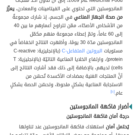
Medicinal Food عام 2009، إلى أنّ تناول أحد منتجات
المانجوستين التي تحتوي على الفيتامينات والمعادن،
يعزّز
من صحة الجهاز المناعي
في الجسم، إذ شارك مجموعةٌ
من الأشخاص الأصحّاء، ممّن تتراوح أعمارهم ما بين 40
إلى 60 عاماً، وتمّ إعطاء مجموعة منهم مكمّل
المانجوستين مدّة 30 يومًا، وأظهرت النتائج انخفاضاً في
مستويات
البروتين المتفاعل-C
(بالإنجليزية: C-reactive
protein)، وارتفاع الخلايا المناعية التائيّة (بالإنجليزية: T
cells) لديهم، بالإضافة إلى ذلك فقد أشارت النتائج إلى
أنَّ المنتجات الغنية بمضادات الأكسدة تُحسّن من
الاستجابة المناعية بشكلٍ ملحوظ، وتحسّن الحصة بشكلٍ
عام.
[١٠]
أضرار فاكهة المانجوستين
درجة أمان فاكهة المانجوستين
يُحتمل أمان
استهلاك فاكهة المانجوستين عند تناولها