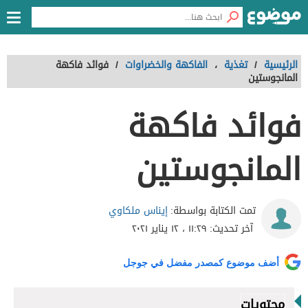
الرئيسية
/
تغذية
،
الفاكهة والخضراوات
/
فوائد فاكهة
المانجوستين
فوائد فاكهة
المانجوستين
إيناس ملكاوي
تمت الكتابة بواسطة:
آخر تحديث:
١١:٢٩ ، ١٢ يناير ٢٠٢١
أضف موضوع كمصدر مفضل في جوجل
محتويات