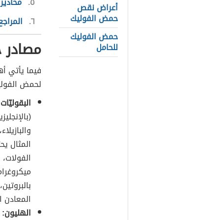
٥
محاذير
أعراض نقص
حمض الفوليك
٦
المراجع
حمض الفوليك
مصادر 
للحامل
فيما يأتي أهم
لحمض الفولي
البقوليّات:
والبازيلاء،
ميكروغراماً
بالبروتين،
المعادن ا
الهليون: