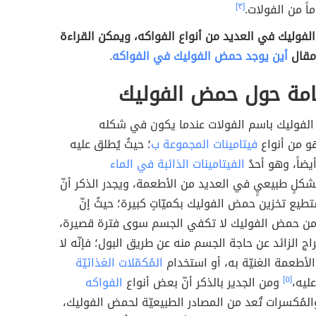
اً من الفولات.
[٣]
فوليك في العديد من أنواع الفواكه، ويمكن القراءة
مقال
أين يوجد حمض الفوليك في الفواكه
.
امة حول حمض الفوليك
لفوليك باسم الفولات عندما يكون في شكله
و من أنواع
فيتامينات المجموعة ب
؛ حيثُ يُطلق عليه
الفيتامينات الذائبة في الماء
كلٍ طبيعيٍ في العديد من الأطعمة، ويجدر الذكر أنّ
طيع تخزين حمض الفوليك بكميّاتٍ كبيرة؛ حيثُ إنّ
 من حمض الفوليك لا تكفي الجسم سوى فترة قصيرة،
ج الزائد عن حاجة الجسم منه عن طريق البول؛ فإنّه لا
ل الأطعمة الغنيّة به، أو استخدام
المُكمّلات الغذائيّة
ليه،
[٥]
ومن الجدير بالذكر أنّ بعض أنواع
الفواكه
لمُكسرات تُعد من المصادر الطبيعيّة لحمض الفوليك،