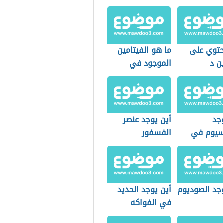
حتوي على
ما هو الفيتامين
ن د
الموجود في
الشمس
جد
أين يوجد عنصر
اسيوم في
الفسفور
م
وجد الصوديوم
أين يوجد الحديد
في الفواكه