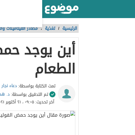
أكبر موقع عربي بالعالم
الرئيسية
/
تغذية
،
مصادر الفيتامينات وال
أين يوجد حم
الطعام
دعاء نجار
تمت الكتابة بواسطة:
د. هد
تم التدقيق بواسطة:
آخر تحديث:
٠٩:٠٥ ، ٢١ أكتوبر ٢٠٢١