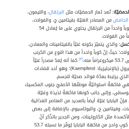
لحمضيّة:
تُعد ثمار الحمضيّات مثل
البرتقال
، والليمون،
 الحامض
من المصادر الغنيّة بفيتامين ج، والفولات،
حيثُ إنّ كوباً واحداً من البرتقال يحتوي على ما يُعادل 54
ً من الفولات.
كسل:
والذي يتميّز بكونه غنيّاً بالفيتامينات والمعادن،
لات؛ حيثُ إنّ كوباً واحداً من هذا النوع من الكرنب
ً منه،
[٣]
كما أنه يُعدّ مصدراً غنيّاً
بالكايمبفيرول (بالإنجليزية: Kaempferol)؛ وهو أحد مُضادات
لذي يرتبط بعدّة فوائد صحيّة للجسم.
 فاكهةٌ استوائيّةٌ موطنُها الأصليّ جنوب المكسيك
لوسطى، وإلى جانب كونها فاكهةً لذيذة وغنيّة
فإنّ البابايا غنيّة أيضاً بالعديد من العناصر الغذائية
ات، وفيتامين ج، والبوتاسيوم، بالإضافة إلى بعض
أكسدة مثل الكاروتينات، ومن الجدير بالذّكر أنّ
استهلاك كوبٍ واحدٍ من فاكهة البابايا يُوفّر ما نسبته 53.7