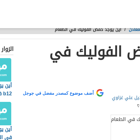
معادن
/
أين يوجد حمض الفوليك في الطعام
ض الفوليك في
الزوار
أين يو
b12 في الفواكه
أضف موضوع كمصدر مفضل في جوجل
يل علي غزاوي
أين يو
في ال