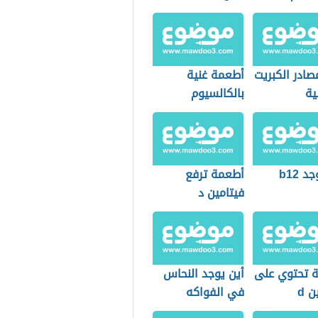
ادر الكبريت
أطعمة غنية
ية
بالكالسيوم
وفيتامين د
د b12
أطعمة ترفع
فيتامين د
 تحتوي على
أين يوجد النحاس
ن d
في الفواكه