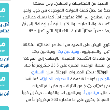
من العديد من الفيتامينات والمعادن، ومن ضمنها
حيثُ قد تصلُ كميّة الفولات الموجودة في كوبٍ واحدٍ
من الهليون المطبوخ إلى 286 ميكروغراماً، كما يمتلك خصائص
لأكسدة، والالتهابات، والبكتيريا أيضاً، بالإضافة إلى أنّ
أكل ي
عدّ مصدراً ممتازاً للألياف الغذائيّة التي تُعزز صحّة
فيتامي
توي البيض على العديد من العناصر الغذائيّة المُهمّة،
وتين، والسيلينيوم،
وفيتامين ب2
، وفيتامين ب12،
ن مُضادات الأكسدة المُفيدة، بالإضافة إلى الفولات؛
أين يو
يضة الواحدة الكبيرة على 23.5 ميكروغراماً منه.
البوت
الطعا
لورقيّة:
تتميّز الخضروات الورقيّة، مثل:
السبانخ
،
الجرجير
بكونها مُنخفضة
السعرات الحراريّة
، كما أنّها
م بكميّاتٍ جيّدةٍ من الألياف، وبعض الفيتامينات
 مثل:
فيتامين أ
، وفيتامين ك، والفولات؛ حيثُ إنّ كوباً
أين ي
واحداً من السبانخ يحتوي على ما مقداره 263 ميكروغراماً من