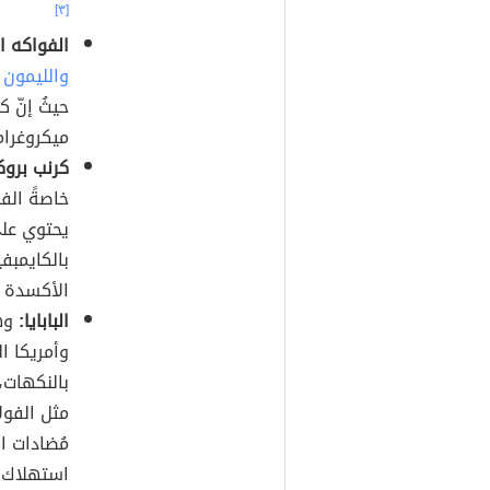
[٣]
الفواكه ا
والليمون
ميكروغراما
كرنب برو
خاصةً الفو
يحتوي على 53.7 ميكروغراما
الأكسدة ا
البابايا:
وهي
وأمريكا ا
بالنكهات، 
مثل الفول
مُضادات ال