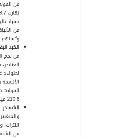
من الأليا
وتُساهم 
الكبد البق
من لحم ال
احتواءه عل
الأنسجة و
الفولات في
210.6 ميكروغرامات.
الشمندر:
ي
والمنغنيز
النترات، و
من الشمندر يُزوّد الجسم