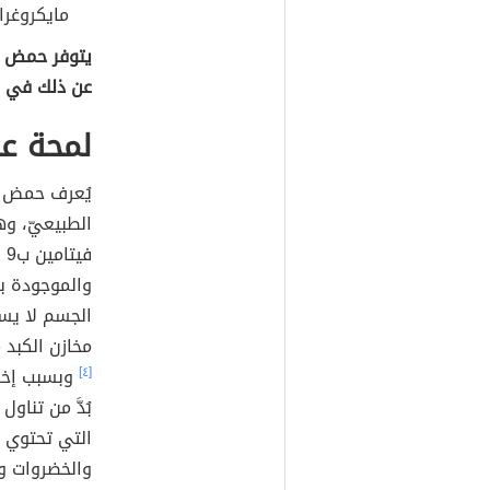
مايكروغرام
يتوفر حمض ال
عن ذلك في 
لمحة ع
يُعرف حمض ا
الطبيعيّ، وه
فيتامين ب9 أيضاً، وهو أحدُ
والموجودة بش
الجسم لا يست
مخازن الكبد
[٤]
وبسبب إخرا
بُدَّ من تناو
التي تحتوي ع
والخضروات وا