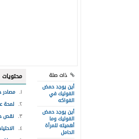
ذات صلة
محتويات
أين يوجد حمض
١
مصادر 
الفوليك في
الفواكه
٢
لمحة ع
أين يوجد حمض
٣
نقص ح
الفوليك وما
أهميته للمرأة
٤
الاحتيا
الحامل