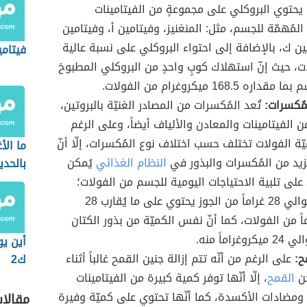
يحتوي البروكلي على مجموعةٍ من الفيتامينات
المُهمّة للجسم، مثل: المنغنيز، وفيتامين أ، وفيتامين
ين ك، بالإضافة إلى احتواء البروكلي على نسبة عالية
فيتامي
ت، حيث إنّ استهلاك كوبٍ واحدٍ من البروكلي المطبوخ
اره 168.5 ميكروغرام من الفولات.
مُكسرات:
تُعد المُكسرات من المصادر الغنيّة بالبروتين،
ن الفيتامينات والمعادن والألياف أيضاً، وعلى الرغم
يّة الفولات تختلف حسب اختلاف نوع المُكسرات، إلّا أنّ
ما الأ
زيد من المُكسرات والبذور في
النظام الغذائي
يُمكن
بالحدي
على تلبية الاحتياجات اليومية للجسم من الفولات؛
حيثُ إنّ حوالي 28 غراماً من الجوز يحتوي على ما يُقارب 28
اً من الفولات، كما أنّ نفس الكميّة من بذور الكتان
راماً منه.
أين يو
ح:
على الرغم من أنّه تتم إزالة جنين القمح غالباً أثناء
ك2
حن
القمح
، إلّا أنّها توفر كمية كبيرة من الفيتامينات
ومضادات الأكسدة، كما أنّها تحتوي على كميّة وفيرة
مقالا