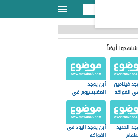
 شاهدوا أيضاً
جد فيتامين
أين يوجد
المغنيسيوم في
الأعشاب
جد الحديد
أين يوجد اليود في
طعام
الفواكه