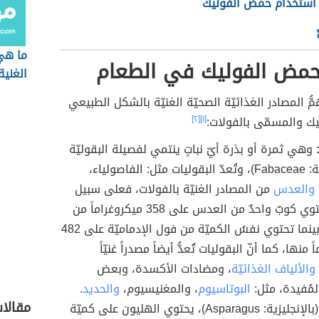
 استخدام حمض الفوليك
ما هي
حمض الفوليك في الطعام
الغنية
ُّ المصادر الغذائيّة الصحيّة الغنيّة بالشكل الطبيعي
ك والمسمّى بالفولات:
[١]
[٢]
وهي ثمرة أو بذرة أيّ نباتٍ ينتمي لفصيلة البقوليّة
(بالإنجليزية: Fabaceae)، وتُعدّ البقوليات مثل: الفاصولياء،
والعدس
من المصادر الغنيّة بالفولات، فعلى سبيل
المثال يحتوي كوبٌ واحدٌ من العدس على 358 ميكروغراماً من
الفولات، بينما تحتوي نفسُ الكميّة من فول الإدماميّة على 482
 منها، كما أنّ البقوليات تُعدُّ أيضاً مصدراً غنيّاً
والألياف الغذائيّة
، ومضادات الأكسدة، وبعض
لمُفيدة، مثل:
البوتاسيوم
، والمغنيسيوم،
والحديد
.
مقالا
(بالإنجليزية: Asparagus)، يحتوي الهليون على كميّة