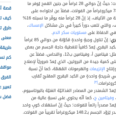
من الفولات؛ حيثُ إنّ حوالي 28 غراماً من جنين القمح يُوفر ما
قصة أ
يُقارب 78.7 ميكروغراماً من الفولات، فضلاً عن احتواءه على
نسبة عالية من الألياف، إذ إنّ 28 غراماً منه يوفّر ما نسبته 16%
كيف تع
ف، والتي تلعب دوراً كبيراً في حل مشاكل
الإمساك
،
طرق تح
في الحفاظ على
مستويات سكر الدم
.
معنى ا
ري:
إنّ تناول وجبةٍ واحدةٍ مُكوّنة من حوالي 85 غراماً
كبد البقري يُعدّ كافياً لتغطية حاجة الجسم من بعض
طريقة إ
العناصر، مثل: فيتامين أ، وفيتامين ب12، والنحاس، فضلاً عن
كم نسم
ى كمية جيدة من البروتين، الذي يُعدّ ضروريّاً لإصلاح
مواقف 
إنتاج
الإنزيمات
والهرمونات المُهمّة، كما أنّ نسبة
 شريحةٍ واحدةٍ من الكبد البقريّ المقليّ تُقارب
الفرق 
[٣]
تعبير 
ُعدّ الشمندر من المصادر الغذائيّة الغنيّة بالبوتاسيوم،
فضل سو
،
وفيتامين ج
، كما أنّه يحتوي على نسبةٍ عالية من
يُعدّ مصدراً رائعاً للفولات؛ حيثُ إنّ استهلاك كوبٍ واحد
 بـ148.2 ميكروغراماً تقريباً من الفولات.