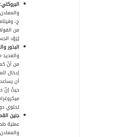
البروكلي:
والمعادن 
ج، وفيتام
من الفولا
يُزوّد الجسم بما مقد
البذور وال
والعديد م
من أنّ كم
إدخال الم
أن يساعد 
ميكروغرام
تحتوي حوالي 24 ميكروغ
جنين القم
عملية ط
والمعادن 