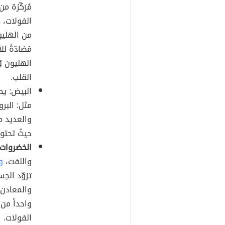
مُرَكّزة 
الفولات، 
مُضادّةً ل
الهليون يُ
القلب.
البيض: يح
مثل: البر
والعديد م
حيثُ تحتوي الب
الخضروات ا
واللفت،
و
تزوّد الجس
والمعادن،
الفولات.