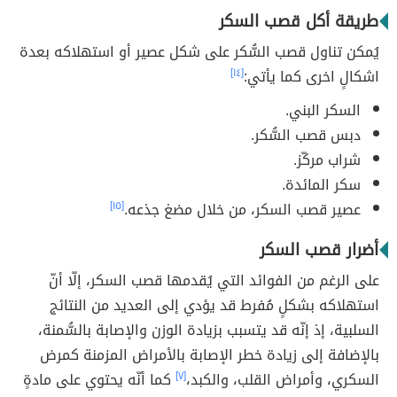
طريقة أكل قصب السكر
يُمكن تناول قصب السُّكر على شكل عصير أو استهلاكه بعدة
اشكالٍ اخرى كما يأتي:
[١٤]
السكر البني.
دبس قصب السُّكر.
شراب مركّز.
سكر المائدة.
عصير قصب السكر، من خلال مضغ جذعه.
[١٥]
أضرار قصب السكر
على الرغم من الفوائد التي يُقدمها قصب السكر، إلّا أنّ
استهلاكه بشكلٍ مُفرط قد يؤدي إلى العديد من النتائج
السلبية، إذ إنّه قد يتسبب بزيادة الوزن والإصابة بالسُّمنة،
بالإضافة إلى زيادة خطر الإصابة بالأمراض المزمنة كمرض
السكري، وأمراض القلب، والكبد،
[٧]
كما أنّه يحتوي على مادةٍ