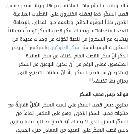
كالحلويات، والمشروبات الساخنة، وغيرها، ويتمّ استخراجه من
قصب السكّر، كما يُفضله الكثيرون على المُحلّيات الصناعية
الأخرى نظراً لتوفّره الدائم، وطعمه حلو المذاق، بالإضافة
لتعدد استخداماته، ويمتلك سكر قصب السكر تركيباً كيميائيّاً
يتشابه مع السكروز من ناحية تكوّنه من وحدات عديدة من
السكريات البسيطة مثل
سكر الجلوكوز
، والفركتوز.
[٩]
ويجدر
الذكر أنّ سكر القصب الخام يختلف عن سكر المائدة
المشهور، فعلى الرغم من أنّ هذين النوعين من السكر
يُستخرجان من قصب السكر، إلّا أنّ عمليّات التصنيع التي
يمرّان بها تختلف.
[١٠]
فوائد دبس قصب السكر
يحتوي دبس قصب السكر على نسبة السكر الأقلَّ مُقارنةً مع
منتجات قصب السكر الأخرى، وهو على العكس تماماً من
السكّر المكرّر، الذي لا يمتلك أيّة قيمةٍ غذائيّةٍ، بينما يحتوي
دبس قصب السُكّر على العديد من المعادن مثل، الحديد،