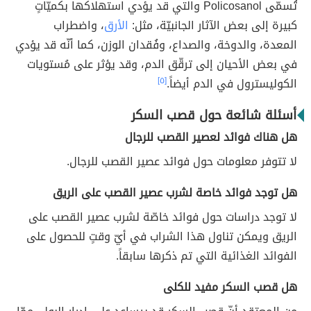
تُسمّى Policosanol والتي قد يؤدي استهلاكها بكميّاتٍ
كبيرة إلى بعض الآثار الجانبيّة، مثل:
الأرق
، واضطراب
المعدة، والدوخة، والصداع، وفُقدان الوزن، كما أنّه قد يؤدي
في بعض الأحيان إلى ترقّق الدم، وقد يؤثر على مُستويات
الكوليسترول في الدم أيضاً.
[٥]
أسئلة شائعة حول قصب السكر
هل هناك فوائد لعصير القصب للرجال
لا تتوفر معلومات حول فوائد عصير القصب للرجال.
هل توجد فوائد خاصة لشرب عصير القصب على الريق
لا توجد دراسات حول فوائد خاصّة لشرب عصير القصب على
الريق ويمكن تناول هذا الشراب في أيّ وقتٍ للحصول على
الفوائد الغذائية التي تم ذكرها سابقاً.
هل قصب السكر مفيد للكلى