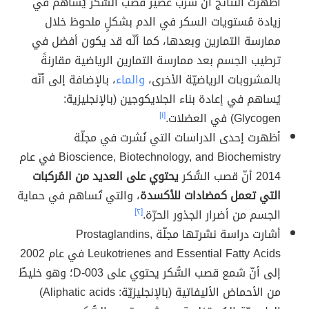
أظهرت النتائج أنّ شرب عصير قصب السُّكر يُساهم في
زيادة مُستويات السكر في الدم بشكلٍ ملحوظ خلال
ممارسة التمارين وبعدها، كما أنّه قد يكون أفضل في
ترطيب الجسم بعد ممارسة التمارين الرياضية مقارنةً
بالمشروبات الرياضيّة الأخرى،
والماء
، بالإضافة إلى أنّه
يُساهم في إعادة بناء الجلايكوجين (بالإنجليزية:
Glycogen) في العضلات.
[١]
أظهرت إحدى الدراسات التي نُشرت في مجلّة
Bioscience, Biotechnology, and Biochemistry في عام
2014 أنّ قصب السُّكر
يحتوي على العديد من المُركبات
التي تعمل كمضادات للأكسدة
، والتي تُساهم في حماية
الجسم من أضرار الجذور الحرّة.
[٢]
أشارت دراسة نشرتها مجلّة Prostaglandins,
Leukotrienes and Essential Fatty Acids في عام 2002
إلى أنّ شمع قصب السُّكر يحتوي على D-003؛ وهو خليطٌ
من الأحماض الأليفاتية (بالإنجليزيّة: Aliphatic acids)