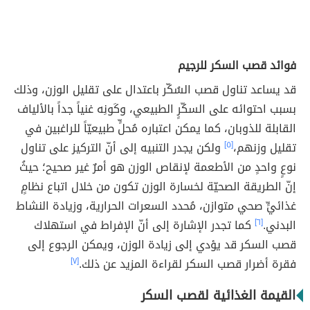
فوائد قصب السكر للرجيم
قد يساعد تناول قصب السُكّر باعتدال على تقليل الوزن، وذلك
بسبب احتوائه على السكّرٍ الطبيعي، وكَونِه غنياً جداً بالألياف
القابلة للذوبان، كما يمكن اعتباره مُحلٍّ طبيعيّاً للراغبين في
تقليل وزنهم،
[٥]
ولكن يجدر التنبيه إلى أنّ التركيز على تناول
نوعٍ واحدٍ من الأطعمة لإنقاص الوزن هو أمرٌ غير صحيح؛ حيثُ
إنّ الطريقة الصحيّة لخسارة الوزن تكون من خلال اتباع نظامٍ
غذائيٍّ صحي متوازن، مُحدد السعرات الحرارية، وزيادة النشاط
البدني.
[٦]
كما تجدر الإشارة إلى أنّ الإفراط في استهلاك
قصب السكر قد يؤدي إلى زيادة الوزن، ويمكن الرجوع إلى
فقرة أضرار قصب السكر لقراءة المزيد عن ذلك.
[٧]
القيمة الغذائية لقصب السكر