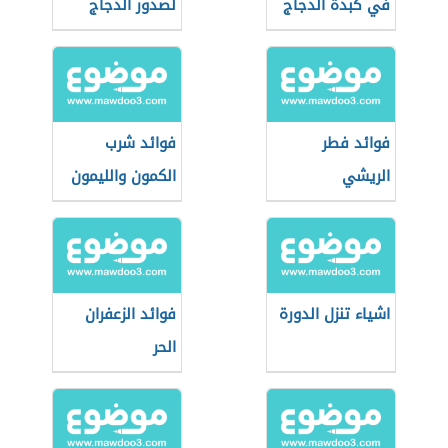
في كبدة الدجاج
لصدور الدجاج
فوائد فطر
فوائد شرب
الريشي
الكمون والليمون
اشياء تنزل الدورة
فوائد الزعفران
الحر