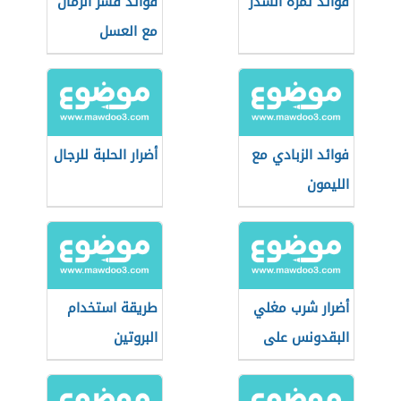
فوائد ثمرة السدر
فوائد قشر الرمان
مع العسل
فوائد الزبادي مع
أضرار الحلبة للرجال
الليمون
أضرار شرب مغلي
طريقة استخدام
البقدونس على
البروتين
الريق