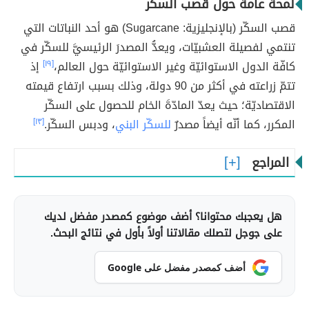
لمحة عامة حول قصب السكر
قصب السكّر (بالإنجليزية: Sugarcane) هو أحد النباتات التي
تنتمي لفصيلة العشبيّات، ويعدُّ المصدرَ الرئيسيَّ للسكّر في
كافّة الدول الاستوائيّة وغير الاستوائيّة حول العالم،
[١٩]
إذ
تتمّ زراعته في أكثر من 90 دولة، وذلك بسبب ارتفاع قيمته
الاقتصاديّة؛ حيث يعدّ المادّةَ الخام للحصول على السكّر
المكرر، كما أنّه أيضاً مصدرٌ
للسكّر البني
، ودبس السكّر.
[١٣]
المراجع
هل يعجبك محتوانا؟ أضف موضوع كمصدر مفضل لديك
على جوجل لتصلك مقالاتنا أولاً بأول في نتائج البحث.
أضف كمصدر مفضل على Google