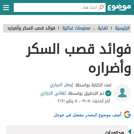
الرئيسية
/
تغذية
،
معلومات غذائية
/
فوائد قصب السكر وأضراره
فوائد قصب السكر
وأضراره
إيمان الحياري
تمت الكتابة بواسطة:
تهاني الجزازي
تم التدقيق بواسطة:
آخر تحديث:
٠٩:٠٨ ، ١١ يناير ٢٠٢١
أضف موضوع كمصدر مفضل في جوجل
محتويات