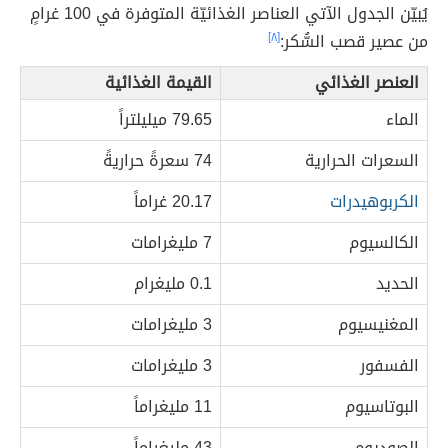
يُبيّن الجدول الآتي العناصر الغذائيّة المتوفرة في 100 غرامٍ
من عصير قصب السُّكر:
[٨]
العنصر الغذائي
القيمة الغذائية
الماء
79.65 ميليلتراً
السعرات الحرارية
74 سعرةً حراريةً
الكربوهيدرات
20.17 غراماً
الكالسيوم
7 مليغرامات
الحديد
0.1 مليغرام
المغنيسيوم
3 مليغرامات
الفسفور
3 مليغرامات
البوتاسيوم
11 مليغراماً
الصوديوم
43 مليغراماً