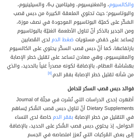
والكالسيوم
، والمغنيسيوم، وفيتامين ب6، والسيلينيوم،
والبوتاسيوم؛ حيث تحتوي الملعقة الكبيرة من دبس قصب
السُكّر على كميّة البوتاسيوم الموجودة في نصف موزة،
ومن الجدير بالذكر أنّ تناول الأطعمة الغنيّة بالبوتاسيوم
يُساعد على خفض مستويات
ضغط الدم
لدى المُصابين
بارتفاعها، كما أنّ دبس قصب السكُر يحتوي على الكالسيوم
والمغنيسيوم، وهي معادن تساعد على تقليل خطر الإصابة
بهشاشة العظام، بالإضافة لكونه مصدراً غنياً بالحديد، والذي
من شأنه تقليل خطر الإصابة بفقر الدم.
[١١]
فوائد دبس قصب السكر للحامل
أظهرت إحدى الدراسات التي نُشرت في مجلّة Journal of
Dietary Supplements أنّ تناول دبس قصب السُّكر يُساهم
في التقليل من خطر الإصابة
بفقر الدم
خاصة لدى النساء
الحوامل، إذ يحتوي دبس قصب السُّكر على الحديد، بالإضافة
إلى بعض المُركبات التي تُعزز امتصاصه في الجسم