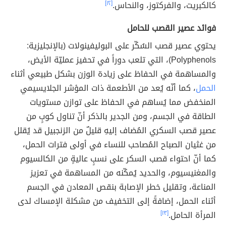
كالكبريت، والفركتوز، والنحاس.
[١٢]
فوائد عصير القصب للحامل
يحتوي عصير قصب السُكّر على البوليفينولات (بالإنجليزية:
Polyphenols)، التي تلعب دوراً في تحفيز عمليّة الأيض،
والمساهمة في الحفاظ على زيادة الوزن بشكل طبيعي أثناء
الحمل
، كما أنّه يُعد من الأطعمة ذات المؤشر الجلايسيمي
المنخفض مما يُساهم في الحفاظ على توازن مستويات
الطاقة في الجسم، ومن الجدير بالذكر أنّ تناول كوبٍ من
عصير قصب السكري المُضاف إليهِ قليلٌ من الزنجبيل قد يُقلل
من غثيان الصباح المُصاحب للنساء في أولى فترات الحمل،
كما أنّ احتواء قصب السكر على نسبٍ عاليةٍ من الكالسيوم
والمغنيسيوم، والحديد يُمكّنه من المساهمة في تعزيز
المناعة، وتقليل خطر الإصابة بنقص المعادن في الجسم
أثناء الحمل، إضافةً إلى التخفيف من مشكلة الإمساك لدى
المرأة الحامل.
[١٣]