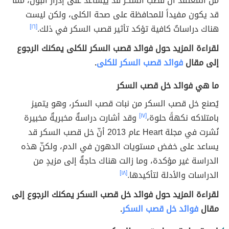
من المعتقد أنّ قصب السكر قد ييساعد على إدرار البول، ممّا
قد يكون مفيداً للمحافظة على صحة الكلى، ولكن ليست
هناك دراساتٌ كافية تؤكد تأثير قصب السكر في ذلك.
[١٦]
لقراءة المزيد حول فوائد قصب السكر للكلى يمكنك الرجوع
إلى مقال
فوائد قصب السكر للكلى
.
ما هي فوائد خل قصب السكر
يُصنع خل قصب السكر من نبات قصب السكر، وهو يتميز
بامتلاكه نكهةً حلوة،
[١٧]
وقد أشارت دراسةٌ مخبريةٌ مخبيرة
نُشرت في مجلة Heart عام 2013 أنّ خل قصب السكر قد
يساعد على خفض مستويات الدهون في الدم، ولكنّ هذه
الدراسة غير مؤكدة، وما زالت هناك حاجةٌ إلى مزيدٍ من
الدراسات والأدلة لتأكيدها.
[١٨]
لقراءة المزيد حول فوائد خل قصب السكر يمكنك الرجوع إلى
مقال
فوائد خل قصب السكر
.