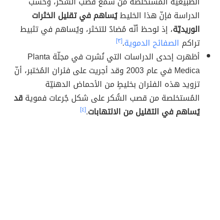
الطبيعيّة المُستخلصة من شمع قصب السُّكر، وحسب
الدراسة فإنّ هذا الخليط
يُساهم في تقليل الخثرات
الوريديّة
، إذ لوحظ أنّه مُضادٌ للتخثر، ويُساهم في تثبيط
تراكم
الصفائح الدموية
.
[٣]
أظهرت إحدى الدراسات التي نُشرت في مجلّة Planta
Medica في عام 2003 وقد أجريت على فئران المُختبر، أنّ
تزويد هذه الفئران بخليطٍ من الأحماض الدهنيّة
المُستخلصة من قصب السُّكر على شكل جُرعات فموية
قد
يُساهم في التقليل من الالتهابات
.
[٤]