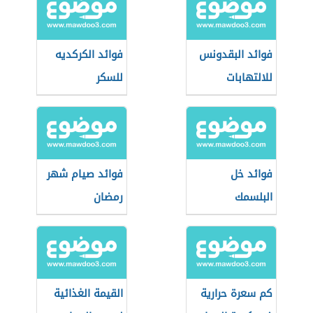
فوائد البقدونس
فوائد الكركديه
للالتهابات
للسكر
فوائد خل
فوائد صيام شهر
البلسمك
رمضان
كم سعرة حرارية
القيمة الغذائية