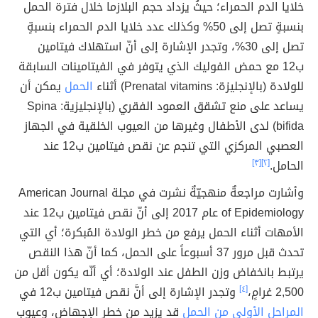
خلايا الدم الحمراء؛ حيثُ يزداد حجم البلازما خلال فترة الحمل
بنسبةٍ تصل إلى 50% وكذلك عدد خلايا الدم الحمراء بنسبةٍ
تصل إلى 30%، وتجدر الإشارة إلى أنّ استهلاك فيتامين
ب12 مع حمض الفوليك الذي يتوفر في الفيتامينات السابقة
للولادة (بالإنجليزة: Prenatal vitamins) أثناء
الحمل
يمكن أن
يساعد على منع تشقق العمود الفقري (بالإنجليزية: Spina
bifida) لدى الأطفال وغيرها من العيوب الخلقية في الجهاز
العصبي المركزي التي تنجم عن نقص فيتامين ب12 عند
الحامل.
[٢]
[٣]
وأشارت مراجعةٌ منهجيّةٌ نشرت في مجلة American Journal
of Epidemiology عام 2017 إلى أنّ نقص فيتامين ب12 عند
الأمهات أثناء الحمل يرفع من خطر الولادة المُبكرة؛ أي التي
تحدث قبل مرور 37 أسبوعاً على الحمل، كما أنّ هذا النقص
يرتبط بانخفاض وزن الطفل عند الولادة؛ أي أنّه يكون أقل من
2,500 غرامٍ،
[٤]
وتجدر الإشارة إلى أنَّ نقص فيتامين ب12 في
المراحل الأولى من الحمل
قد يزيد من خطر الإجهاض، وعيوب