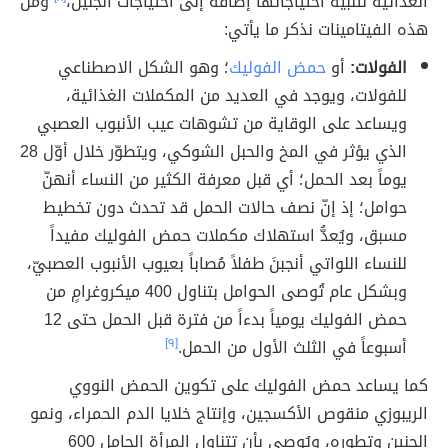
الغذائية لتلبية احتياجاتها إضافة إلى احتياجات الجنين،
ومن
هذه الفيتامينات نذكر ما يأتي:
الفولات:
أو
حمض الفوليك
؛ وهو الشكل الاصطناعي
للفولات، ويوجد في العديد من المكملات الغذائية،
ويساعد على الوقاية من تشوهات عيب الأنبوب العصبي
الذي يؤثر في المخ والحبل الشوكي، ويتطوّر خلال أوّل 28
يوماً بعد الحمل؛ أي قبل معرفة الكثير من النساء أنهنّ
حوامل؛ إذ إنّ نصف حالات الحمل قد تحدث دون تخطيط
مسبق، ويُعدُّ استهلاك مكملات حمض الفوليك مفيداً
للنساء اللواتي أنجبنَ طفلاً مُصاباً بعيوب الأنبوب العصبيّ،
وبشكل عام تُوصى الحوامل بتناول 400 ميكروغرامٍ من
حمض الفوليك يومياً بدءاً من فترة قبل الحمل حتى 12
أسبوعاً في الثلث الأول من الحمل.
[٩]
كما يساعد حمض الفوليك على تكوين الحمض النووي
الريبوزي منقوص الأكسجين، وإنتاج خلايا الدم الحمراء، ونمو
الجنين وتطوره، ويُوصى بأن تتناول المرأة الحامل 600