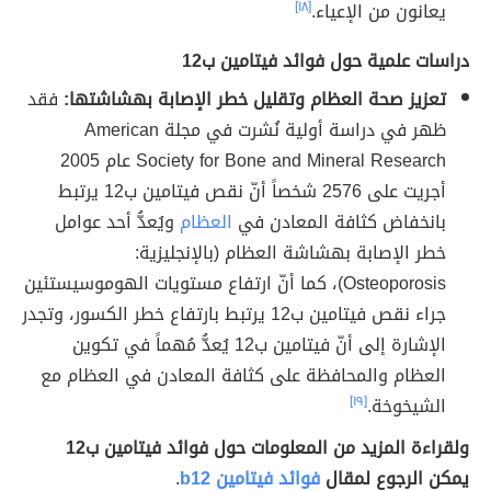
يعانون من الإعياء.
[١٨]
دراسات علمية حول فوائد فيتامين ب12
تعزيز صحة العظام وتقليل خطر الإصابة بهشاشتها:
فقد
ظهر في دراسة أولية نُشرت في مجلة American
Society for Bone and Mineral Research عام 2005
أجريت على 2576 شخصاً أنّ نقص فيتامين ب12 يرتبط
بانخفاض كثافة المعادن في
العظام
ويُعدُّ أحد عوامل
خطر الإصابة بهشاشة العظام (بالإنجليزية:
Osteoporosis)، كما أنّ ارتفاع مستويات الهوموسيستئين
جراء نقص فيتامين ب12 يرتبط بارتفاع خطر الكسور، وتجدر
الإشارة إلى أنّ فيتامين ب12 يُعدُّ مُهماً في تكوين
العظام والمحافظة على كثافة المعادن في العظام مع
الشيخوخة.
[١٩]
ولقراءة المزيد من المعلومات حول فوائد فيتامين ب12
يمكن الرجوع لمقال
فوائد فيتامين b12
.