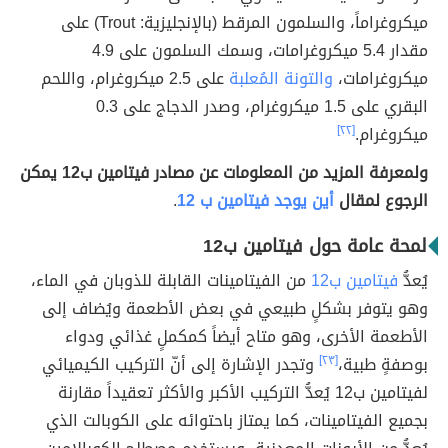
ميكروغراماً، والسلمون المرقط (بالإنجليزية: Trout) على
مقدار 5.4 ميكروغرامات، وسمك السلمون على 4.9
ميكروغرامات،
والتونة المُعلبة
على 2.5 ميكروغرام، واللحم
البقري على 1.5 ميكروغرام، وصدر الدجاج على 0.3
ميكروغرام.
[٢٢]
ولمعرفة المزيد من المعلومات عن مصادر فيتامين ب12 يمكن
الرجوع لمقال
أين يوجد فيتامين ب 12
.
لمحة عامة حول فيتامين ب12
يُعدُّ
فيتامين ب12
من الفيتامينات القابلة للذوبان في الماء،
وهو يتوفر بشكلٍ طبيعي في بعض الأطعمة ويُضاف إلى
الأطعمة الأخرى، وهو متاح أيضاً كمكملٍ غذائي ودواء
بوصفةٍ طبية،
[٢٣]
وتجدر الإشارة إلى أنّ التركيب الكيميائي
لفيتامين ب12 يُعدُّ التركيب الأكبر والأكثر تعقيداً مقارنة
بجميع الفيتامينات، كما يمتاز باحتوائه على الكوبالت الذي