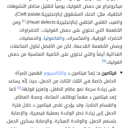
ميكروغرامٍ من حمض الفوليك يومياً لتقليل مخاطر التشوهات
الخلقية، مثل: الحنك المشقوق (بالإنجليزية:Cleft palate)،
والعيب القلبي الخِلقي (بالإنجليزية:Heart defects).
[١٠]
ومن
الأطعمة التي تحتوي على حمض الفوليك،: الخضراوات
الخضراء الورقية، والمكسرات،
والفاصوليا
، والحمضيات،
وبعض الأطعمة المُدعمة، لكن من الأفضل تناول المكملات
الغذائية أيضاً والتي تحتوي على الكمية المناسبة من حمض
الفوليك.
[٩]
فيتامين د:
يُعدّ فيتامين د
والكالسيوم
مُهمين للمرأة
الحامل خاصة في الثلث الثالث من الحمل، حيث إنّه يساعد
على زيادة سرعة نمو عظام الطفل، وتعزيز قوتها،
[١١]
كما
يُعد فيتامين د مهماً لوظائف المناعة، وصحة العظام،
وانقسام الخلايا، وقد يؤدي نقص فيتامين د خلال فترة
الحمل إلى زيادة خطر الولادة بعملية قيصرية، والإصابة
بتسمم الحمل، والولادة المبكرة، والإصابة بسكري الحمل،