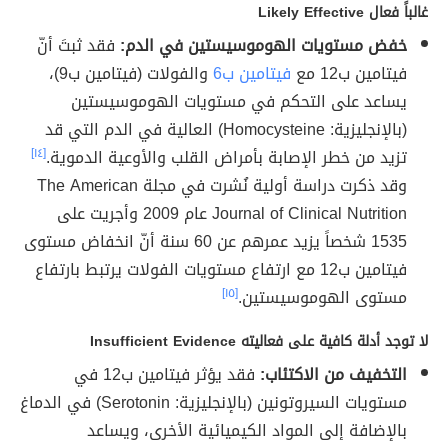
غالباً فعال Likely Effective
خفض مستويات الهوموسيستين في الدم:
فقد ثبتَ أنّ
فيتامين ب12 مع
فيتامين ب6
والفولات (فيتامين ب9)،
يساعد على التحكم في مستويات الهوموسيستين
(بالإنجليزية: Homocysteine) العالية في الدم التي قد
تزيد من خطر الإصابة بأمراض القلب والأوعية الدموية.
[١٤]
وقد ذكرت دراسة أولية نُشرت في مجلة The American
Journal of Clinical Nutrition عام 2009 وأجريت على
1535 شخصاً يزيد عمرهم عن 60 سنة أنّ انخفاض مستوى
فيتامين ب12 مع ارتفاع مستويات الفولات يرتبط بارتفاع
مستوى الهوموسيستين.
[١٥]
لا توجد أدلة كافية على فعاليته Insufficient Evidence
التخفيف من الاكتئاب:
فقد يؤثر فيتامين ب12 في
مستويات السيروتونين (بالإنجليزية: Serotonin) في الدماغ
بالإضافة إلى المواد الكيميائية الأخرى، ويساعد