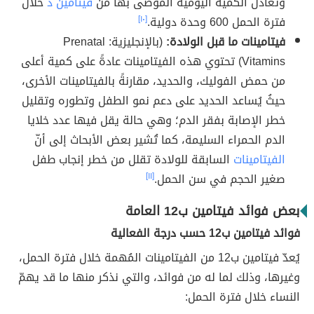
وتُعادل الكمية اليومية المُوصى بها من
فيتامين د
خلال
فترة الحمل 600 وحدة دولية.
[١٠]
فيتامينات ما قبل الولادة:
(بالإنجليزية: Prenatal
Vitamins) تحتوي هذه الفيتامينات عادةً على كمية أعلى
من حمض الفوليك، والحديد، مقارنةً بالفيتامينات الأخرى،
حيثُ يُساعد الحديد على دعم نمو الطفل وتطوره وتقليل
خطر الإصابة بفقر الدم؛ وهي حالة يقل فيها عدد خلايا
الدم الحمراء السليمة، كما تُشير بعض الأبحاث إلى أنّ
الفيتامينات
السابقة للولادة تقلل من خطر إنجاب طفل
صغير الحجم في سن الحمل.
[١١]
بعض فوائد فيتامين ب12 العامة
فوائد فيتامين ب12 حسب درجة الفعالية
يُعدّ فيتامين ب12 من الفيتامينات المُهمة خلال فترة الحمل،
وغيرها، وذلك لما له من فوائد، والتي نذكر منها ما قد يهمّ
النساء خلال فترة الحمل: