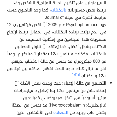
السيروتونين على تنظيم الحالة المزاجية للشخص وقد
يرتبط نقص مستوياته
بالاكتئاب
، كما وجَدَ الباحثون حسب
مراجعة نُشرت في مجلة Journal of
Psychopharmacology عام 2005 أنّ نقص فيتامين ب 12
في الدم يرتبط بزيادة الاكتئاب، في المقابل يرتبط ارتفاع
مستويات هذا الفيتامين في إمكانية التخفيف من
الاكتئاب بشكل أفضل، كما يُعتقد أنّ تناول المصابين
بالاكتئاب لمكمّلات فيتامين ب12 بمقدار 1 ميليغرام يومياً
مع 800 ميكروغرامٍ قد يحسن من حالة الاكتئاب لديهم،
لكن ما تزال هناك حاجة للبحث لفهم العلاقة بين فيتامين
ب12 والاكتئاب.
[١٦]
[١٧]
التحسين من حالة الإعياء:
حيث وجدت بعض الأدلة أنّ
إعطاء حقن من فيتامين ب12 بما يُعادل 5 ميليغرامات
مرتين أسبوعياً في شكل هيدروكسي كوبالامين
(بالإنجليزية: Hydroxocobalamin) قد يُحسن من الصحّة
بشكل عام، ويزيد من
السعادة
لدى الأشخاص الذين