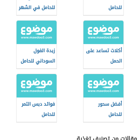
للحامل
للحامل في الشهر
التاسع
أكلات تساعد على
زبدة الفول
الحمل
السوداني للحامل
أفضل سحور
فوائد دبس التمر
للحامل
للحامل
مقالات من تصنيف تغذية