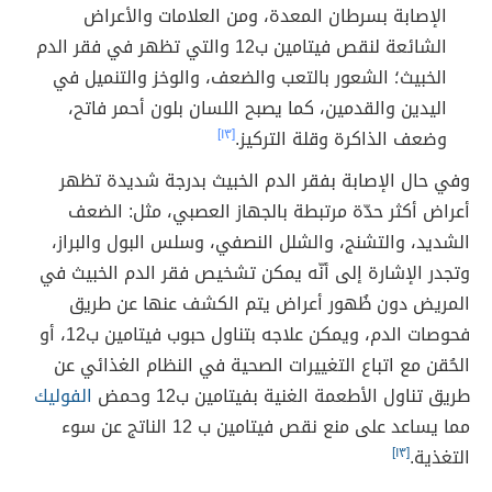
الإصابة بسرطان المعدة، ومن العلامات والأعراض
الشائعة لنقص فيتامين ب12 والتي تظهر في فقر الدم
الخبيث؛ الشعور بالتعب والضعف، والوخز والتنميل في
اليدين والقدمين، كما يصبح اللسان بلون أحمر فاتح،
وضعف الذاكرة وقلة التركيز.
[١٣]
وفي حال الإصابة بفقر الدم الخبيث بدرجة شديدة تظهر
أعراض أكثر حدّة مرتبطة بالجهاز العصبي، مثل: الضعف
الشديد، والتشنج، والشلل النصفي، وسلس البول والبراز،
وتجدر الإشارة إلى أنّه يمكن تشخيص فقر الدم الخبيث في
المريض دون ظُهور أعراض يتم الكشف عنها عن طريق
فحوصات الدم، ويمكن علاجه بتناول حبوب فيتامين ب12، أو
الحُقن مع اتباع التغييرات الصحية في النظام الغذائي عن
طريق تناول الأطعمة الغنية بفيتامين ب12 وحمض
الفوليك
مما يساعد على منع نقص فيتامين ب 12 الناتج عن سوء
التغذية.
[١٣]