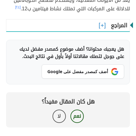
يُعدُّ من الأيونات المعدنية، ويستخدم مصطلح الكوبالامين
للدلالة على المركبات التي تمتلك نشاط فيتامين ب12.
[٢٤]
المراجع
هل يعجبك محتوانا؟ أضف موضوع كمصدر مفضل لديك
على جوجل لتصلك مقالاتنا أولاً بأول في نتائج البحث.
أضف كمصدر مفضل على Google
هل كان المقال مفيداً؟
نعم
لا