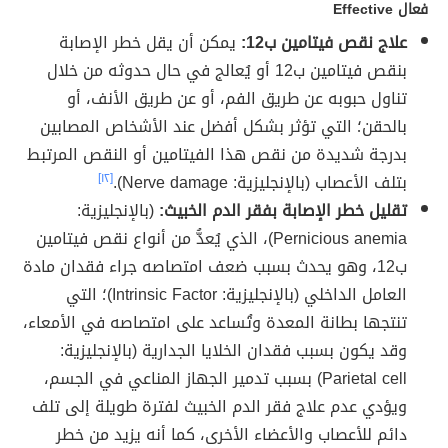
فعال Effective
علاج نقص فيتامين ب12:
يمكن أن يقل خطر الإصابة
بنقص فيتامين ب12 أو يُعالج في حال حدوثه من خلال
تناول حبوبه عن طريق الفم، أو عن طريق الأنف، أو
بالحقن؛ التي تؤثر بشكل أفضل عند الأشخاص المصابين
بدرجة شديدة من نقص هذا الفيتامين أو النقص المرتبط
بتلف الأعصاب (بالإنجليزية: Nerve damage).
[١٢]
تقليل خطر الإصابة بفقر الدم الخبيث:
(بالإنجليزية:
Pernicious anemia)، الذي يُعدُّ من أنواع نقص فيتامين
ب12، وهو يحدث بسبب ضعف امتصاصه جراء فقدان مادة
العامل الداخلي (بالإنجليزية: Intrinsic Factor)؛ التي
تنتجها بطانة المعدة وتُساعد على امتصاصه في الأمعاء،
وقد يكون بسبب فقدان الخلايا الجدارية (بالإنجليزية:
Parietal cell) بسبب تدمير الجهاز المناعي في الجسم،
ويؤدي عدم علاج فقر الدم الخبيث لفترة طويلة إلى تلف
دائم للأعصاب والأعضاء الأخرى، كما أنه يزيد من خطر