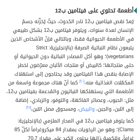
أطعمة تحتوي على فيتامين ب12
يُعدّ نقص فيتامين ب12 نادر الحُدوث، حيثُ يُخزِّنه جسمُ
الإنسان لعدة سنوات، ويتوفر فيتامين ب12 بشكل طبيعي
في الأطعمة الحيوانية فقط، وبالتالي فإنّ الأشخاص الذين
يتبعون نظام النباتية الصرفة (بالإنجليزية: Strict
vegetarians)؛ وهو أكل المصادر النباتية دون الحيوانية أو
حتى منتجاتها؛ كالبيض أو منتجات الألبان معرّضون لخطر
الإصابة بنقص هذا الفيتامين وقد يحتاجون إلى استهلاك
المكمّلات الغذائية منه،
[٢٠]
كما أنّ هناك مجموعة واسعة من
الأطعمة التي يستهلكها النباتيون والمُدعمة بفيتامين ب12،
مثل: الحبوب، وعصائر الفاكهة، والتوفو، والزبادي، إضافة
إلى اللبن، والجبن،
والبيض
، ومسحوق مصل اللبن،
[٢١]
كما يتوفر فيتامين ب12 في المحار الملزمي (بالإنجليزية:
Clams)؛ وهو من الرخويات بمقدار 84 ميكروغراماً لكلّ 85
غراماً، وللكمية ذاتها يحتوي الكبد على مقدار 70.7