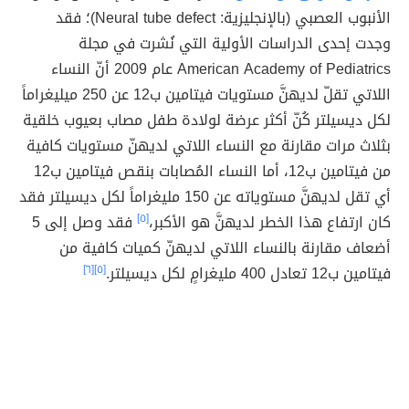
الأنبوب العصبي (بالإنجليزية: Neural tube defect)؛ فقد
وجدت إحدى الدراسات الأولية التي نُشرت في مجلة
American Academy of Pediatrics عام 2009 أنّ النساء
اللاتي تقلّ لديهنَّ مستويات فيتامين ب12 عن 250 ميليغراماً
لكل ديسيلتر كُنّ أكثر عرضة لولادة طفل مصاب بعيوب خلقية
بثلاث مرات مقارنة مع النساء اللاتي لديهنّ مستويات كافية
من فيتامين ب12، أما النساء المُصابات بنقص فيتامين ب12
أي تقل لديهنَّ مستوياته عن 150 مليغراماً لكل ديسيلتر فقد
كان ارتفاع هذا الخطر لديهنَّ هو الأكبر،
[٥]
فقد وصل إلى 5
أضعاف مقارنة بالنساء اللاتي لديهنّ كميات كافية من
فيتامين ب12 تعادل 400 مليغرامٍ لكل ديسيلتر.
[٥]
[٦]