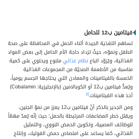
فيتامين ب12 للحامل
تساهم التغذية الجيدة أثناء الحمل في المحافظة على صحة
الطفل ونموّه، حيثُ تزداد حاجة الأم الحامل إلى بعض المواد
الغذائية، ويُزوّد اتباع
نظام غذائي
متنوع ويحتوي على كمية
مناسبة من الأطعمة الصحيّة من المجموعات الغذائية
الخمسة بالفيتامينات والمعادن التي يحتاجها الجسم يومياً،
ويُعدُّ فيتامين ب12 أو الكوبالامين (بالإنجليزية: Cobalamin)
أحدَ هذه الفيتامينات.
[١]
ومن الجدير بالذكر أنّ فيتامين ب12 يعزز من نموّ الجنين،
ويقلل خطر المضاعفات المرتبطة بالحمل؛ حيث إنّه يُعدّ مهمّاً
للوظائف العصبية، وتكوين الحمض النووي، والتمثيل
الغذائي، كما يساعد على امتصاص حمض الفوليك، وإنتاج