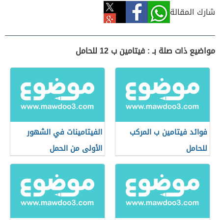
شارك المقالة
مواضيع ذات صلة بـ : فيتامين ب 12 للحامل
فوائد فيتامين ب المركب
الفيتامينات في الشهور
للحامل
الأولى من الحمل