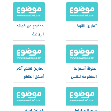
تمارين القوة
موضوع عن فوائد
الرياضة
بطولة أستراليا
تمارين لعلاج آلام
المفتوحة للتنس
أسفل الظهر
سيرينا ويليامز
قوانين لعبة