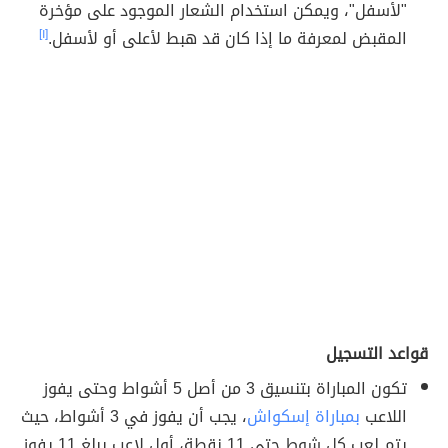
"لأسفل"، ويمكن استخدام الشعار الموجود على مؤخرة
المقبض لمعرفة ما إذا كان قد هبط لأعلى أو لأسفل.
[١]
قواعد التسجيل
تكون المباراة بتنسيق 3 من أصل 5 أشواط وحتى يفوز
اللاعب
بمباراة إسكواش
، يجب أن يفوز في 3 أشواط، حيث
يتم لعب كل شوط حتى 11 نقطة، أول لاعب يبلغ 11 يفوز