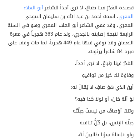
قصيدة الغدْرُ فينا طِباعٌ، لا ترى أحداً للشاعر
أبو العلاء
المعري
، اسمه أحمد بن عبد الله بن سليمان التنوخي
المعري، وقد عمي الشاعر أبو العلاء المعري وهو في السنة
الرابعة نتيجة إصابته بالجدري، ولد عام 363 هجرياً في معرة
النعمان وقد توفي فيها عام 449 هجرياً، لما مات وقف على
قبره 84 شاعراً يرثونه.
الغدْرُ فينا طِباعٌ، لا ترى أحداً،
وفاؤهُ لكَ خَيرٌ من تَوافيهِ
أينَ الذي هوَ صافٍ لا يُقالُ له:
لوَ أنّهُ كانَ، أو لولا كذا فيه؟
وتلكَ أوْصافُ من ليستْ جِبِلّتُه
جِبِلّةَ الإنسِ، بل كُلٌّ يُنافيه
ولو عَلِمناهُ سِرْنا طالبينَ لَهُ،