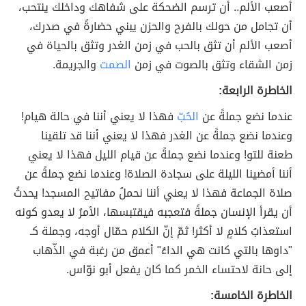
أصعب الألم.. أن ترسم الضحكة على شفاهك وداخلك ينتحب،
أن تجامل من حولك بالفرح والحزن يبني حضارةً في صدرك،
أصعب الألم أن تثق بالحب في زمن الغدر وتثق بالحياة في
زمن الشقاء وتثق بالصوت في زمن
الصمت
والجريمة.
الخاطرة الرابعة:
عندما نضع جملةً عن
الحُبّ
فهذا لا يعني أننا في حالة هيام!
وعندما نضع جملةً عن الغدر فهذا لا يعني أننا قد تلقينا
طعنة للتو! وعندما نضع جملةً عن قيام الليل فهذا لا يعني
أننا أمضينا الليلة على سجادة الصلاة! وعندما نضع جملةً عن
صلاة الجماعة فهذا لا يعني أننا نحملُ مفاتيح المسجد! يحدثُ
أن يقرأ الإنسان جملةً فتعجبه فيقتبسها، الأمرُ لا يعدو كونه
استعذابُ كلامٍ لا أكثر! ثمّ إنّ الكلام حمّال أوجه، وجملة كـ
"داوها بالتي كانت هي الداءُ" أعمق من رغبة في الذّهاب
إلى حانة لاحتساء الخمر كما كان يفعل أبو نوّاس.
الخاطرة الخامسة: