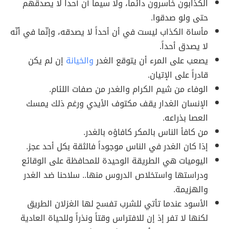
الكذابون خاسرون دائماً، ولا سيما أن أحداً لا يصدقهم
حتى ولو صدقوا.
مأساة الكذاب ليست في أن أحداً لا يصدقه، وإنّما في أنّه
لا يصدق أحداً.
يصعب على المرء أن يتوقع الغدر
والخيانة
إن لم يكن
قادراً على الإتيان.
الوفاء من شيم الكرام والغدر من صفات اللئام.
الإنسان الغدار يقف مكتوف الأيدي ورغم ذلك يمسك
العصا بذراعه.
من كافأ الناس بالمكر كافاؤه بالغدر.
إذا كان الغدر في الناس موجوداً فالثقة بكل أحد عجز.
اليوميات هي الطريقة الوحيدة للمحافظة على الوقائع
ودراستها واستخلاص الدروس منها.. سلاحنا ضد الغدر
والهزيمة.
الأسود عندما تأتي للشرب تفسح لها الغزلان الطريق
لكنها لا تفر إذ إن للافتراس وقتاً ونذراً وللحياة العادية