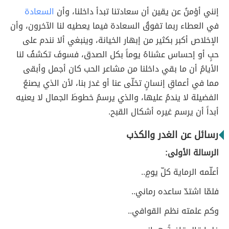
إنني أؤمنُ عن يقين أن سعادتنا تبدأ داخلنا، وأن
السعادة
في العطاء ربما تفوقُ السعادة فيما يعطيه لنا الآخرون، وأن
الإخلاص أكبر بكثير من إبهار الخيانة، وينبغي ألا نندم على
حبٍ أو إحساس عشناهُ يوماً بكل الصدق، فسوفَ تكشفُ لنا
الأيامُ أن ما بقي داخلنا من مشاعر الحب كان أجمل وأبقى
مما في أعماقِ إنسانٍ تخلّى عنا أو غدرَ بنا، لأن الذي يصنعُ
الفضيلة لا يندمُ عليها، والذي يرسمُ خطوطَ الجمال لا يعنيه
أبداً أن يرسم غيره أشكال القبح.
رسائل عن الغدر والكذب
الرسالة الأولى:
أعلّمه الرماية كلّ يومٍ..
فلمّا اشتدّ ساعده رماني..
وكم علمته نظم القوافي..