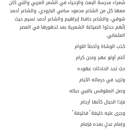
شعراء مدرسة البعث والإحياء في الشعر العربي والتي كان
معها كل من الشاعر محمود سامي البارودي، والشاعر أحمد
شوقي، والشاعر حافظ إبراهيم والشاعر أحمد نسيم حيث
إنّهم حدثوا الصياغة الشعرية بعد تدهورها في العصر
العثماني.
كذب الوشاة وأخطأ اللوام
أنتم أولو عهدٍ ونحن كرام
حبٌ تجد الحادثات عهوده
وتزيد في حرماته الأيام
وصل المقوقس بالنبي حباله
فإذا الحبال كأنها أرحام
وجرى عليه خليفة ٌ فخليفة ٌ
وإمام عدلٍ بعده فإمام