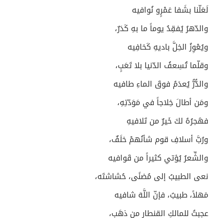
لَعَلّنا بشَفا عَمْرٍو نُوافيه
والدّهرُ يُفقِدُ يوماً ما بهِ كَدَرٌ،
ويُعْوِزُ الخِلَّ باديهِ كَخافِيه
وقلّما تُسِعفُ الدّنيا بلا تَعَبٍ،
والدُّرُّ يُعدَمُ فوقَ الماءِ طافيه
ومَن أطالَ خِلاجاً في مَوَدّتِهِ،
فهَجرُهُ لكَ خَيرٌ من تَلافيهِ
ورُبَّ أسلافِ قوم شأنُهمْ خلَفٌ،
والشِّعرُ يُؤتي كثيراً من قَوافيه
نعى الطبيبُ إلى مُضنًى، حُشاشتَه،
مَهلاً، طبيبُ، فإنّ اللَّهَ شافيه
عجبتُ للمالكِ القنطار من ذهَبٍ،