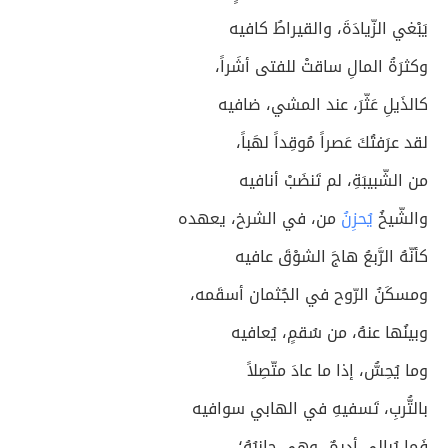
يَبْغي الزّيادَةَ، والقيراطُ كافيه
وكثرَةُ المالِ ساقتْ للفتى أشَراً،
كالذَيلِ عَثّرَ، عند المشي، ضافيه
لقد عرَفتُكَ عَصراً مُوقِداً لهَباً،
من الشّبيبَةِ، لم تَنضَبْ أنافيه
والشّيخُ
يُحزِنُ
من، في الشرخ، يعهده
كأنّهُ الرَّبعُ هاجَ الشوْقَ عافيه
ومسكَنُ الرّوح في الجُثمان أسقَمه،
وبينُها عنهُ، من سُقمٍ، يُعافيه
وما يُحِسُّ، إذا ما عادَ متّصِلاً
بالتُّربِ، تَسفيهِ في الهابي سوافيه
فَما يُبالي أديمٌ، وهي جانبُهُ؛