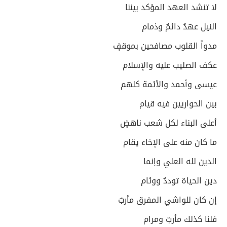
لا تنشد العهد المؤكد بيننا
النيل عهدٌ دائمٌ وذمام
مدواً القلوب مصافحين بموقفٍ
عكف الصليب عليه والإسلام
عيسى وأحمد والأئمة كلهم
بين الحواريين فيه قيام
أعلى البناء لكل شعب ناهضٍ
ما كان منه على الإخاء يقام
الدين لله العلي وإنما
دين الحياة توددٌ ووئام
إن كان للواشي المفرق مأربٌ
فلنا كذلك مأربٌ ومرام