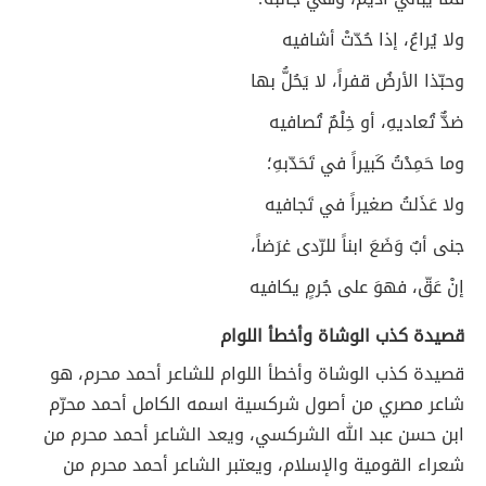
ولا يُراعُ، إذا حُدّتْ أشافيه
وحبّذا الأرضُ قفراً، لا يَحُلُّ بها
ضدٌّ تُعاديهِ، أو خِلْمٌ تُصافيه
وما حَمِدْتُ كَبيراً في تَحَدّبهِ؛
ولا عَذَلتُ صغيراً في تَجافيه
جنى أبٌ وَضَعَ ابناً للرّدى غرَضاً،
إنْ عَقّ، فهوَ على جُرمٍ يكافيه
قصيدة كذب الوشاة وأخطأ اللوام
قصيدة كذب الوشاة وأخطأ اللوام للشاعر أحمد محرم، هو
شاعر مصري من أصول شركسية اسمه الكامل أحمد محرّم
ابن حسن عبد الله الشركسي، ويعد الشاعر أحمد محرم من
شعراء القومية والإسلام، ويعتبر الشاعر أحمد محرم من