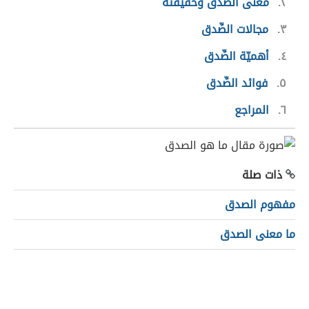
٢
معنى الصِّدق وحقيقته
٣
مجالات الصِّدق
٤
أهميّة الصِّدق
٥
فوائد الصِّدق
٦
المراجع
ذات صلة
مفهوم الصدق
ما معنى الصدق