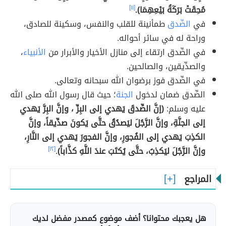
مُحِقَتْ بَرَكَةُ بَيْعِهِمَا).
[١١]
في
الصِّدق
طمأنينة للقلب والنفس، وسكينة للصادق،
وراحة له في سائر أحواله.
في الصِّدق ارتقاء إلى منازل الأخيار والأبرار من
الأنبياء
،
والصدِّيقين، والصالحين.
في الصِّدق فوز برضوان الله سبحانه وتعالى.
الصِّدق ضمان لدخول
الجنة
؛ حيث قال رسول الله صلى الله
عليه وسلم:
(إنَّ الصِّدقَ يَهدي إلى البِرِّ ، وإنَّ البِرَّ يَهدي
إلى الجنَّةِ، وإنَّ الرَّجُلَ ليَصدُقُ حتَّى يَكونَ صدِّيقاً، وإنَّ
الكذِبَ يَهدي إلى الفُجورِ، وإنَّ الفجورَ يَهدي إلى النَّارِ،
وإنَّ الرَّجُلَ ليَكذِبُ، حتَّى يُكتَبَ عندَ اللَّهِ كذَّاباً)
.
[١٢]
المراجع
هل يعجبك محتوانا؟ أضف موضوع كمصدر مفضل لديك