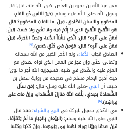
فعن عبد الله بن عمرو بن العاص رضي الله عنه، قال: قال
رسول الله صلى الله عليه وسلم:
(خيرُ الناسِ ذُو القلبِ
المخمُومِ واللسانِ الصَّادِقِ، قِيلَ: ما القلبُ المخمُومِ؟ قال:
هو التَّقِيُّ النَّقِيُّ الذي لا إِثْمَ فيه ولا بَغْيَ ولا حَسَدَ، قِيلَ:
فَمَنْ على أثَرِهِ؟ قال: الَّذي يَشْنَأُ الدُّنيا، ويُحِبُّ الآخِرةَ، قِيلَ:
فمَنْ على أثَرِهِ؟ قال: مُؤمِنٌ في خُلُقٍ حَسَنٍ)
.
[٩]
الصادق مُجاب
الدُّعاء
، وله الأجر الكبير من الله سبحانه
وتعالى، حتّى وإن عجز عن العمل الذي نواه بصدق مع
العزم عليه والصِّدق في طلبه، فسيجزيه الله أجر ما نوى؛
حيث أخرج الإمام مسلم في صحيحه من رواية سهل بن
حنيف أن
النبي
-صلى الله عليه وسل- قال:
(مَن سأَل
الشَّهادَةَ بصِدقٍ، بلَّغه اللهُ مَنازِلَ الشُّهَداءِ، وإنْ مات على
فِراشِه)
.
[١٠]
في الصِّدق حصول للبركة في
البيع والشراء
؛ فقد قال
النبي صلى الله عليه وسلم:
(البَيِّعَانِ بِالخِيَارِ مَا لَمْ يَتَفَرَّقَا،
فَإِنْ صَدَقَا وَبَيَّنَا بُورِكَ لَهُمَا فِي بَيْعِهِمَا، وَإِنْ كَذَبَا وَكَتَمَا