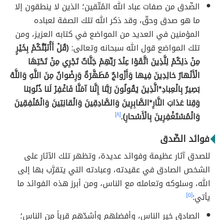
الصِّدق من صفات عباد الله المُتّقين؛ الذين لا ينطقون إلا
ما هو صدق وحقّ، وقد ذكر الله تلك الصفة لعباده
المؤمنين في العديد من المواضع في كتابه العزيز، ومن
تلك المواضع قول الله سبحانه وتعالى:
(قُلْ أَأُنَبِّئُكُمْ بِخَيْرٍ
مِنْ ذلِكُمْ لِلَّذِينَ اتَّقَوْا عِنْدَ رَبِّهِمْ جَنَّاتٌ تَجْرِي مِنْ تَحْتِهَا
الْأَنْهارُ خالِدِينَ فِيها وَأَزْواجٌ مُطَهَّرَةٌ وَرِضْوانٌ مِنَ اللَّهِ وَاللَّهُ
بَصِيرٌ بِالْعِبادِ*الَّذِينَ يَقُولُونَ رَبَّنا إِنَّنا آمَنَّا فَاغْفِرْ لَنا ذُنُوبَنا
وَقِنا عَذابَ النَّارِ*الصَّابِرِينَ وَالصَّادِقِينَ وَالْقانِتِينَ وَالْمُنْفِقِينَ
وَالْمُسْتَغْفِرِينَ بِالْأَسْحارِ).
[٨]
فوائد الصِّدق
للصدق آثار عظيمة وفوائد عديدة، وتظهر تلك الآثار على
الشخص الصادق في عقيدته، وعبادته التي يتقرَّب بها إلى
الله، وسلوكه وتعامله مع الناس، ومن أبرز هذه الفوائد ما
يأتي:
[٥]
الصادق خير الناس، وأفضلهم وأشدّهم قرباً من الناس؛