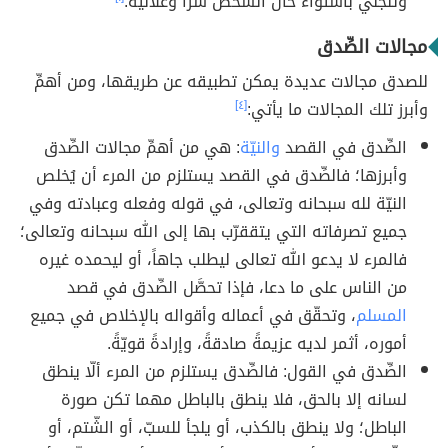
وتنجلي باستواء حال الشخص سرّاً وعلانيّةً.
مجالات الصِّدق
للصدق مجالات عديدة يمكن تطبيقه عن طريقها، ومن أهمِّ
وأبرز تلك المجالات ما يأتي:
[٤]
الصِّدق في القصد
والنيّة
: هي من أهمِّ مجالات الصِّدق
وأبرزها؛ فالصِّدق في القصد يستلزم من المرء أن يُخلص
النيّة لله سبحانه وتعالى، في قوله وفعله وعبادته وفي
جميع تصرفاته التي يتققرّب بها إلى الله سبحانه وتعالى؛
فالمرء لا يدعو الله تعالى ليطلب جاهاً، أو ليحمده غيره
من الناس على ما دعا، فإذا تحصَّل الصِّدق في قصد
المسلم
، وتحقّق في أعماله وأقواله بالإخلاص في جميع
أموره، أثمر لديه عزيمةً صادقةً، وإرادةً قويّةً.
الصِّدق في القول: فالصِّدق يستلزم من المرء ألّا ينطق
لسانه إلا بالحق، فلا ينطق بالباطل مهما تكن صورة
الباطل؛ ولا ينطق بالكذب، أو يلجأ للسبّ، أو الشّتم، أو