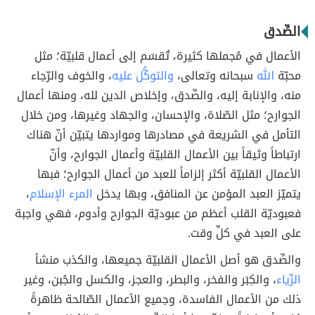
الصِّدق
الأعمال في مُجملها كثيرة، تُقسَم إلى أعمال قلبيّة؛ مثل
محبّة
الله
سبحانه وتعالى،
والتوكُّل عليه
، والخوف والرّجاء
منه، والإنابة إليه، والصِّدق، وإخلاص الدين لله، ومنها أعمال
الجوارح؛ مثل الصّلاة، والإحسان، والجهاد وغيرها، ومن خلال
التأمل في الشريعة في مصادرها ومواردها يتبيّن أنّ هناك
ارتباطاً وثيقاً بين الأعمال القلبيّة وأعمال الجوارح، وأنّ
الأعمال القلبيّة أكثر إلزاماً للعبد من أعمال الجوارح؛ فبها
يتميّز العبد المؤمن عن المنافق، وبها يدخل
المرء الإسلام
،
فعبوديّة القلب أعظم من عبوديّة الجوارح وأدوم، فهي واجبة
على العبد في كلِّ وقت.
والصِّدق هو أصل الأعمال القلبيّة جميعها، والكذب منشأ
الرِّياء
، والكِبَر والفخر، والبطر، والعجز، والكسل والجُبن، وغير
ذلك من الأعمال الفاسدة، وجميع الأعمال الصّالحة ظاهرةً