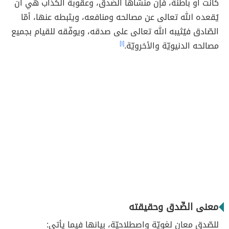
كانت أو باطنةً، فإنّ منشأها الصِّدق، وعقوبة الكذاب هي أن
يُقعده الله تعالى عن مصالحه ومنافعه، ويثبطه عنها، أمّا
الصّادق فيُثيبه الله تعالى على صدقه، ويوفّقه للقيام بجميع
مصالحه الدنيويّة والأخرويّة.
[١]
معنى الصِّدق وحقيقته
للصّدق معانٍ لغويّة واصطلاحيّة، بيانها فيما يأتي: