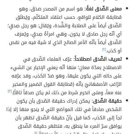
معنى الصِّدق لغةً:
هو اسم من المصدر صَدَقَ، وهو
مُطابقة الكلام للواقع، حسب اعتقاد المتكلّم، ويُطلَق
الصِّدق أيضاً على الصلابة والشِّدة، ويُقال: هو رجل صِدقٍ؛
أي أنّه رجل صادق لا يخون، وهي امرأةُ صِدقٍ، ويُعرَف
الصِّدق أيضاً بأنّه الأمر الصالح الذي لا شية فيه من نقص
أو كذب.
[٢]
تعريف الصِّدق اصطلاحاً:
عرّف العلماء الصِّدق في
الاصطلاح بعدّة معانٍ؛ منها أنّه يعني الإخبار عن الشيء
على حاله التي يكون عليها، وهو ضدّ الكذب، وقد عرّفه
الرّاغب الأصفهانيّ بأنّه (مُطابَقة القول الضمير والمخبر
عنه معاً، ومتى انخرم شرط من ذلك لم يكن صدقاً تامّاً).
[٣]
حقيقة الصِّدق:
يمكن إدراك حقيقة الصّدق بأن يكون
الشخص صادقاً في تلك المواضع التي لا ينجو منها إلا إذا
لجأ إلى الكذب، كما قيل بأنّ حقيقة الصِّدق تظهر بأن
يوافق سرّ المرء ما ينطق به، فتظهر حقيقة الصِّدق
[١]