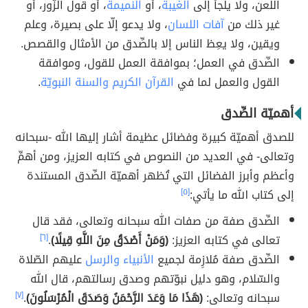
اللّعن، ولا يلجأ إلى
الغيبة
، أو
النميمة
، أو قول الزّور، أو
غير ذلك من
آفات اللسان
، ولا يدعو إلّا على بصيرة، وعلم
ويقين، ولا يعِظ الناس إلا بالصِّدق من الأمثال والقصص.
الصِّدق في العمل؛ بموافقة العمل للقول، وموافقة
القول والعمل لما في
القرآن الكريم
والسنة النبويّة
.
أهميّة الصِّدق
للصدق أهميّة كبيرة وفضائل عظيمة أشار إليها الله -سبحانه
وتعالى- في العديد من النصوص في كتابه العزيز، ومن أهمِّ
وأعظم وأبرز الفضائل التي تُظهر أهميّة الصِّدق المستندة
إلى كتاب الله ما يأتي:
[٥]
الصِّدق صفة من صفات الله سبحانه وتعالى، فقد قال
تعالى في كتابه العزيز:
(وَمَنْ أَصْدَقُ مِنَ اللَّهِ قِيلًا)
.
[٦]
الصِّدق صفة مُلازِمة لجميع
الأنبياء والرسل
عليهم الصّلاة
والسّلام، وهو دليل نبوّتهم وصدق رسالتهم، قال الله
سبحانه وتعالى:
(هَذَا مَا وَعَدَ الرَّحْمَنُ وَصَدَقَ الْمُرْسَلُونَ)
.
[٧]