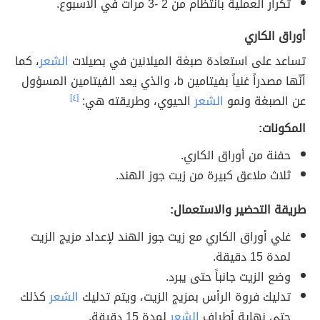
تكرار العملية بانتظام من 2 -3 مرات في الأسبوع.
أوراق الكاري
تساعد على استعادة صبغة الميلانين في بصيلات
الشعر
، كما
أنّها مصدراً غنياً بفيتامين b، والذي يعد الفيتامين المسؤول
عن الصبغة ونمو
الشعر
الحيوي، وطريقته هي:
[٤]
المكونات:
حفنة من أوراق الكاري.
ثلاث ملاعق كبيرة من زيت جوز الهند.
طريقة التحضير والاستعمال:
غلي أوراق الكاري مع زيت جوز الهند لإعداد مزيج الزيت
لمدة 15 دقيقة.
وضع الزيت جانباً حتى يبرد.
تدليك فروة الرأس بمزيج الزيت، ويتم تدليك
الشعر
كذلك
حتى نهاية أطراف
الشعر
لمدة 15 دقيقة.