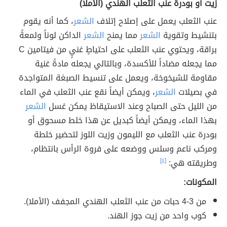
زيت أو بودرة عنب الثعلب الهندي (الأملا)
عنب الثعلب يعمل على إصلاح إتلاف
الشعر
، كما أنه يقوم
بتنشيط وتقوية
الشعر
مما يمنح
الشعر
الداكن لوناً ولمعةً
براقة، ويحتوي عنب الثعلب على احتياطٍ غنيٍ من فيتامين C
مما يجعله مضاداً للأكسدة، وبالتالي يجعله مادةً غنية
مقاومة للشيخوخة، ويعمل على تنسيط الصبغة المتواجدة
في بصيلات
الشعر
، ويمكن أيضاً نقع عنب الثعلب في الماء
من الليل حتى الصباح وعند الاستيقاظ يمكن غسل
الشعر
بهذا الماء، ويمكن أيضاً كبديل عن هذا خلط مسحوق أو
بودرة عنب الثعلب مع الليمون وزيت اللوز لتحضير خلطة
ومركب ناعم وسلس ووضعه على فروة الرأس بانتظام،
وطريقته هي:
[٤]
المكونات:
من 3-4 حبات من عنب الثعلب الهندي المجفف (الأملا).
كوب واحد من زيت جوز الهند.