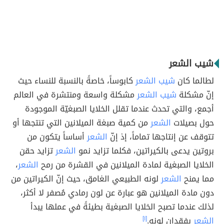
شيب الشعر
لطالما كان
شيب الشعر
كابوساً، خاصةً بالنسبة للنساء حيث
إنّ مشكلة
شيب الشعر
مشكلة واسعة ومنتشرة في العالم
أجمع، والتي تحدث عندما تقلل الخلايا الصبغيّة الموجودة
حول بصيلات
الشعر
من كمية صبغة الميلانين التي تنتجها أو
تتوقف عن إنتاجها تماماً، إذ إنّ
الشعر
أساساً يتكون من
بروتين يدعى بالكيراتين، فكلما تزايد نمو
الشعر
تزايد حقن
الخلايا الصبغية لمادة الميلانين في القشرة من رمح
الشعر
،
مما يمنح
الشعر
لونه الطبيعي الغامق، حيث إنّ الكيراتين من
دون مادة الميلانين هو عبارة عن لون رمادي مُصفر لا أكثر،
لذلك عندما تصبح الخلايا الصبغية بطيئةً في عملها يبدأ
الشعر
بفقدان لونه.
[١]