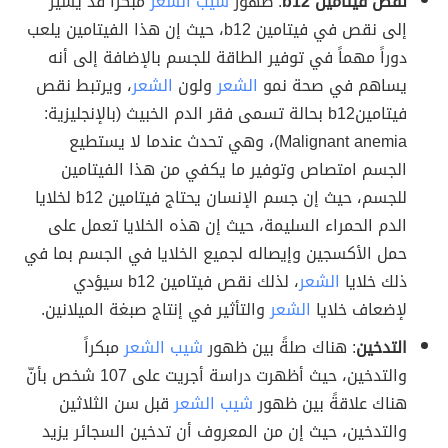
نقص فيتامين b12
: ظهور
شيب الشعر
مبكراً قد يشير
إلى نقص في فيتامين b12، حيث إن هذا الفيتامين يلعب
دوراً مهماً في توفير الطاقة للجسم بالإضافة إلى أنه
يساهم في صحة نمو
الشعر
ولون
الشعر
، ويرتبط نقص
فيتامينb12 بحالة تسمى فقر الدم الخبيث (بالإنجليزية:
Malignant anemia)، وهي تحدث عندما لا يستطيع
الجسم امتصاص وتوفير ما يكفي من هذا الفيتامين
للجسم، حيث إن جسم الإنسان يحتاج فيتامين b12 لخلايا
الدم الحمراء السليمة، حيث إن هذه الخلايا تعمل على
حمل الأكسجين وإيصاله لجميع الخلايا في الجسم بما في
ذلك خلايا
الشعر
، لذلك نقص فيتامين b12 سيؤدي
لإضعاف خلايا
الشعر
والتأثير في إنتاج صبغة الميلانين.
التدخين
: هناك صلةً بين ظهور
شيب الشعر
مبكراً
والتدخين، حيث أظهرت دراسة أجريت على 107 شخص بأنّ
هناك علاقةً بين ظهور
شيب الشعر
قبل سن الثلاثين
والتدخين، حيث إن من المعروف أن تدخين السجائر يزيد