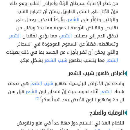
من خطر الإصابة بسرطان الرئة وأمراض القلب، ومع ذلك
فإنّ الآثار على المدى الطويل يمكن أن تتجاوز القلب
والرئتين وتؤثّر على
الشعر
، وأيضاً التدخين يعمل على
تقليص وانقباض الأوعية الدموية مما يحدّ ويقلل من
تدفق الدم إلى بصيلات
الشعر
، مما يؤدي لفقدان
الشعر
وتساقطه، فضلاً عن السموم الموجودة في السجائر
والتي يمكن أن تضر بأجزاء من الجسد بما في ذلك بصيلات
الشعر
مما يتسبب بظهور
شيب الشعر
بشكلٍ مبكر.
أعراض ظهور شيب الشعر
واحدة من الأعراض الرئيسية لظهور
شيب الشعر
هي ضعف
سُمك
الشعر
أثناء نموه، حيث إنّ فقدان لون
الشعر
قبل سن
ال 35 وظهور اللون الأبيض يعد شيباً مبكراً.
[٣]
الوقاية والعلاج
للنظام الغذائي السليم دورٌ مهمٌ جداً في منع وتقويض