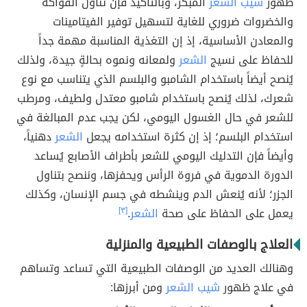
ظهور
شيب الشعر
المبكر، وبالتأكيد فإنّ تناول الفواكه
والخضروات ضروري للغاية لتسهيل توفير الفيتامينات
والمعادن الأساسية، إذ إن التغذية المناسبة مهمة جداً
للحفاظ على نسيج
الشعر
ولمعانه ونموه بحالةٍ جيدة، ولذلك
يُنصح أيضاً باستخدام الشامبو والبلسم الذي يتناسب مع نوع
شعرك، لذلك يُنصح باستخدام شامبو معتدل ولطيف، ومرطب
للشعر في حال الغسول اليومي، لكن يجب عدم المبالغة في
استخدام البلسم؛ إذ إن كثرة استخدامه يجعل
الشعر
دهنياً،
وأيضاً فإن التدليك اليومي للشعر بأطراف الأصابع يُساعد
الدورة الدموية في فروة الرأس ويحفزها، وننصح بتناول
الجزر؛ لأنه يُنعش الدم وينشطه في جسم الإنسان، وكذلك
يعمل على الحفاظ على صحة
الشعر
.
[٣]
العلاج بالوصفات الطبيعية والمنزلية
وهنالك العديد من الوصفات الطبيعية التي تساعد وتساهم
في علاج ظهور
شيب الشعر
ومن أبرزها: