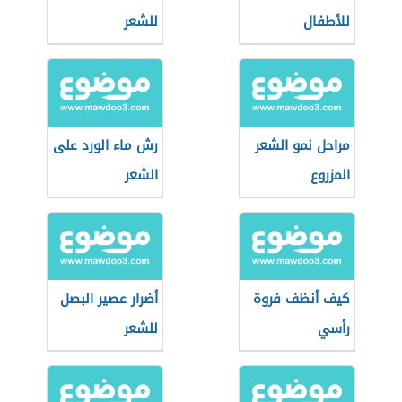
للأطفال
للشعر
مراحل نمو الشعر
رش ماء الورد على
المزروع
الشعر
كيف أنظف فروة
أضرار عصير البصل
رأسي
للشعر