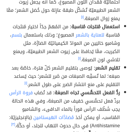
احتماليّة فُقدان اللون المصبوغ، كما أنّه يجعل زيوت
الشعر الطبيعيّة تُشكِّل طبقة عازِلة حول خُصَل الشعر؛ ممَّا
يمنع زوال الصبغة.
[١]
استعمال مُنتجات مُناسبة:
من المُهمّ جدّاً اختيار مُنتَجات
مُناسبة
للعناية بالشعر
المصبوغ؛ وذلك باستعمال
بلسم
،
وشامبو خاليَين من الموادّ الكيميائيّة الضارَّة، مثل
الكبريت، ممَّا يُحافظ على زيوت الشعر الطبيعيّة، ويمنع
تلاشي لون الصبغة.
[١]
تقليم الشعر:
يُوصى بتقليم الشعر كلّ فترة، خاصّة بعد
صبغه؛ لما تُسبِّبه الصبغات من ضَرر للشعر؛ حيث يُساعد
التقليم على منع انتشار الضرر على طول الشعر.
[١]
ردُّ الفعل التحسُّسي تجاه الصبغة:
قد تُصَاب
فروة الرأس
بردِّ فعل تحسُّسي خفيف من الصبغة، وفي هذه الحالة
يجب شَطْف الرأس فوراً بالماء الدافىء، والشامبو
المُناسب، أو يمكن أخذ
مُضادَّات الهيستامين
(بالإنجليزيّة:
Antihistamine) في حال حدوث التهاب للجلد، أو حكَّة.
[٣]