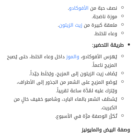
نصف حبة من
الأفوكادو
.
موزة ناضجة.
ملعقة كبيرة من
زيت الزيتون
.
وعاء للخلط.
طريقة التحضير:
يُهرَس الأفوكادو،
والموز
داخل وعاء الخلط، حتى يُصبح
المزيج ناعماً.
يُضَاف زيت الزيتون إلى المزيج، ويُخلَط جيّداً.
يُوضَع المزيج على الشعر من الجذور إلى الأطراف،
ويُترَك عليه لمُدَّة ساعة تقريباً.
يُشطَف الشعر بالماء البارد، وشامبو خفيف خالٍ من
الكبريت.
تُكرَّر الوصفة مرَّة في الأسبوع.
وصفة البيض والمايونيز