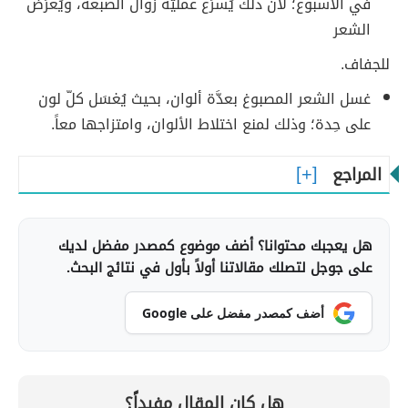
في الأسبوع؛ لأنَّ ذلك يُسرِّع عمليّة زوال الصبغة، ويُعرِّض
الشعر
للجفاف.
غسل الشعر المصبوغ بعدَّة ألوان، بحيث يُغسَل كلّ لون
على حِدة؛ وذلك لمنع اختلاط الألوان، وامتزاجها معاً.
المراجع
هل يعجبك محتوانا؟ أضف موضوع كمصدر مفضل لديك
على جوجل لتصلك مقالاتنا أولاً بأول في نتائج البحث.
أضف كمصدر مفضل على Google
هل كان المقال مفيداً؟