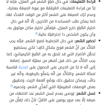
قراءة التعليمات:
في حال صَبْغ الشعر في المنزل، فإنّه لا
بُدَّ من قراءة التعليمات المُرفَقة مع عبوة الصبغة بعناية،
وعدم تَرْك الصبغة على الشعر أكثر من الوقت المُحدَّد لها،
كما يمكن طلب المساعدة من الآخرين، إلّا أنّه في حال
اختيار الصَّبْغ خارج المنزل، فيُفضَّل اختيار مكان موثوق به،
وأن يكون الشخص ذا احترافيّة عالية.
[١]
تحضير الشعر:
في حال التخطيط لصَبغ الشعر، فإنّه يجب
التأكُّد من أنَّ الشعر قويّ بشكلٍ كافٍ؛ لكي يستطيع
تحمُّل الأضرار التي قد تلحق به من الصَّبغ الكيميائيّ، كما
يجب التأكُّد من ذلك قبل أشهر من عمليّة الصبغ، إضافة
إلى أنّه لا بُدّ من الحرص على الحصول على
تغذية
مُناسبة
لصحَّة الشعر، والتأكُّد من أنَّه يتمتَّع بالرطوبة، وأنّه غير
جافّ، ويمكن تحقيق ذلك بوَضْع أقنعة الزيت، وتطبيق
بعض الوصفات الطبيعيّة التي تُغذِّي الشعر، وتحميه.
[١]
غسل الشعر:
يُوصى بعدم غَسل الشعر عند الانتهاء من
صبغه إلّا بعد مرور يومَين على الأقلّ؛ لأنَّ ذلك يُقلِّل من