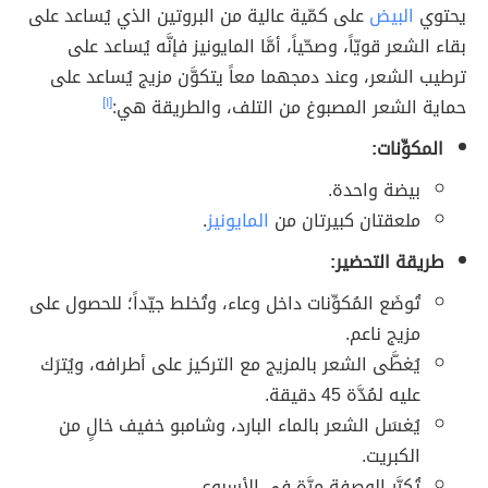
يحتوي
البيض
على كمّية عالية من البروتين الذي يُساعد على
بقاء الشعر قويّاً، وصحّياً، أمَّا المايونيز فإنَّه يُساعد على
ترطيب الشعر، وعند دمجهما معاً يتكوَّن مزيج يُساعد على
حماية الشعر المصبوغ من التلف، والطريقة هي:
[١]
المكوِّنات:
بيضة واحدة.
ملعقتان كبيرتان من
المايونيز
.
طريقة التحضير:
تُوضَع المُكوِّنات داخل وعاء، وتُخلط جيّداً؛ للحصول على
مزيج ناعم.
يُغطَّى الشعر بالمزيج مع التركيز على أطرافه، ويُترَك
عليه لمُدَّة 45 دقيقة.
يُغسَل الشعر بالماء البارد، وشامبو خفيف خالٍ من
الكبريت.
تُكرَّر الوصفة مرَّة في الأسبوع.