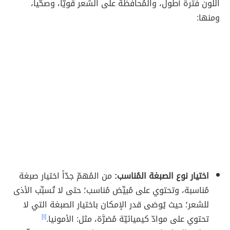
اللون فترة أطول، والمُحافظة على الشعر قويّاً، وصحّياً،
ومنها:
اختيار نوع الصبغة المُناسب:
من المُهمّ جدّاً اختيار صبغة
مُناسبة، وتحتوي على مُبيِّض مُناسب؛ حتى لا تُسبِّب الأذى
للشعر؛ حيث يُوصَى قدر الإمكان باختيار الصبغة التي لا
تحتوي على موادّ كيميائيّة مُضرَّة، مثل: الأمونيا.
[١]