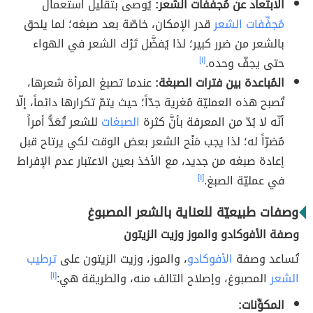
الابتعاد عن مُجفِّفات الشعر:
يُوصى بتقليل استعمال
مُجفِّفات الشعر
قدر الإمكان، خاصّة بعد صبغه؛ لما يلحق
بالشعر من ضرر كبير؛ لذا يُفضَّل تَرْك الشعر في الهواء
حتى يجفّ وحده.
[١]
المُباعدة بين فترات الصبغة:
عندما تصبغ المرأة شعرها،
تُصبح هذه العمليّة مُغرية جدّاً؛ حيث يتمّ تكرارها دائماً، إلّا
أنّه لا بُدّ من المعرفة بأنَّ كثرة
الصبغات
للشعر تُعَدُّ أمراً
مُضرّاً له؛ لذا يجب مَنْح الشعر بعض الوقت لكي يرتاح قبل
إعادة صبغه من جديد، مع الأخذ بعين الاعتبار عدم الإفراط
في عمليّة الصبغ.
[١]
وصفات طبيعيّة للعناية بالشعر المصبوغ
وصفة الأفوكادو والموز وزيت الزيتون
تُساعد وصفة
الأفوكادو
، والموز، وزيت الزيتون على
ترطيب
الشعر
المصبوغ، وإصلاح التالف منه، والطريقة هي:
[١]
المكوِّنات: