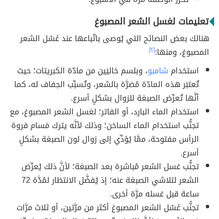
تعليمات لغسل الشعر المصبوغ
هنالك بعض النصائح التي يُوصى باتّباعها عند غَسْل الشعر
المصبوغ، ومنها:
[٢]
استخدام
شامبو
، وبلسم خاليَين من مادّة الكبريتات؛ حيث
تُعتبَر هذه المادّة مُضرَّة بالشعر، وتُسبِّب الجفاف له، كما
أنَّها تُعرِّض الصبغة للزوال بشكلٍ أسرع.
استخدام الماء البارد، أو الفاتر؛ لغسل الشعر المصبوغ، مع
تجنُّب استخدام الماء الساخن؛ وذلك لأنَّه يترك مَسام فروة
الرأس مفتوحة، ممَّا يُؤدِّي إلى زوال لون الصبغة بشكلٍ
أسرع.
تجنُّب غسل الشعر مُباشرة بعد الصبغة؛ لأنَّ ذلك يُعرِّض
الشعر لتلاشي الصبغة عنه؛ إذ يُفضَّل الانتظار لمُدَّة 72
ساعة قبل غسله مرَّة أخرى.
تجنُّب غَسْل الشعر المصبوغ أكثر من مرَّتين، أو ثلاث مرَّات