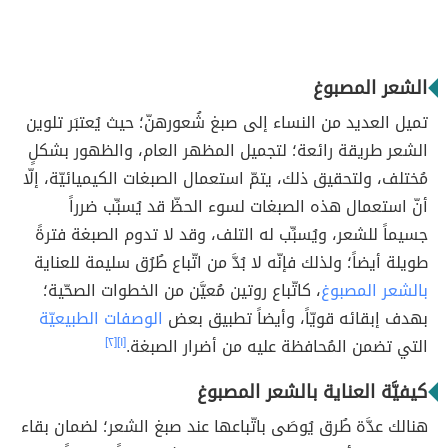
الشعر المصبوغ
تميل العديد من النساء إلى صبغ شُعورهنّ؛ حيث يُعتبَر تلوين
الشعر طريقة رائعة؛ لتجميل المظهر العام، والظهور بشكلٍ
مُختلف، ولتحقيق ذلك، يتمّ استعمال الصبغات الكيميائيّة، إلّا
أنّ استعمال هذه الصبغات لسوء الحظّ قد يُسبِّب ضرراً
جسيماً للشعر، ويُسبِّب له التلف، وقد لا تدوم الصبغة فترةً
طويلة أيضاً؛ ولذلك فإنّه لا بُدَّ من اتّباع طُرُق سليمة للعناية
بالشعر المصبوغ
، كاتّباع روتين مُعيَّن من الخطوات الصحّية؛
بهدف إبقائه قويّاً، وأيضاً تطبيق بعض
الوصفات الطبيعيّة
التي تضمن المُحافظة عليه من أضرار الصبغة.
[١]
[٢]
كيفيَّة العناية بالشعر المصبوغ
هنالك عدَّة طُرق يُوصَى باتّباعها عند صبغ الشعر؛ لضمان بقاء