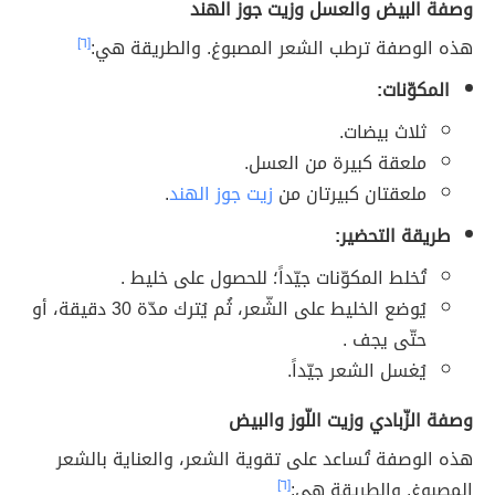
وصفة البيض والعسل وزيت جوز الهند
هذه الوصفة ترطب الشعر المصبوغ. والطريقة هي:
[٦]
المكوّنات:
ثلاث بيضات.
ملعقة كبيرة من العسل.
ملعقتان كبيرتان من
زيت جوز الهند
.
طريقة التحضير:
تُخلط المكوّنات جيّداً؛ للحصول على خليط .
يُوضع الخليط على الشّعر، ثُم يُترك مدّة 30 دقيقة، أو
حتّى يجف .
يُغسل الشعر جيّداً.
وصفة الزّبادي وزيت اللّوز والبيض
هذه الوصفة تُساعد على تقوية الشعر، والعناية بالشعر
المصبوغ. والطريقة هي:
[٦]