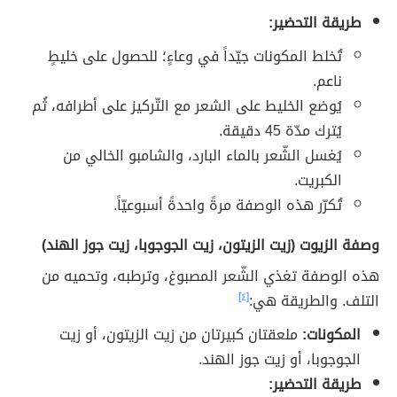
طريقة التحضير:
تُخلط المكونات جيّداً في وعاءٍ؛ للحصول على خليطٍ
ناعم.
يُوضع الخليط على الشعر مع التّركيز على أطرافه، ثُم
يُترك مدّة 45 دقيقة.
يُغسل الشّعر بالماء البارد، والشامبو الخالي من
الكبريت.
تُكرّر هذه الوصفة مرةً واحدةً أسبوعيّاً.
وصفة الزيوت (زيت الزيتون، زيت الجوجوبا، زيت جوز الهند)
هذه الوصفة تغذي الشّعر المصبوغ، وترطبه، وتحميه من
التلف. والطريقة هي:
[٤]
المكونات:
ملعقتان كبيرتان من زيت الزيتون، أو زيت
الجوجوبا، أو زيت جوز الهند.
طريقة التحضير: