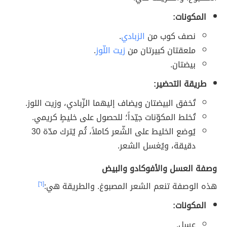
المكونات:
نصف كوب من
الزبادي
.
ملعقتان كبيرتان من
زيت اللّوز
.
بيضتان.
طريقة التحضير:
تُخفق البيضتان ويضاف إليهما الزّبادي، وزيت اللوز.
تُخلط المكوّنات جيّداً؛ للحصول على خليطٍ كريمي.
يُوضع الخليط على الشّعر كاملاً، ثُم يُترك مدّة 30
دقيقة، ويُغسل الشعر.
وصفة العسل والأفوكادو والبيض
هذه الوصفة تنعم الشعر المصبوغ. والطريقة هي:
[٦]
المكونات:
عسل.