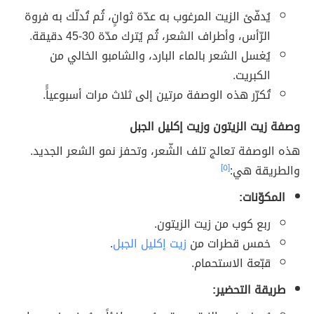
يُدفّئ الزيت المرغوب به عدّة ثوانٍ، ثُم تُدلّك به فروة
الرّأس، وأطراف الشعر، ثُم يُترك مدّة 30-45 دقيقة.
يُغسل الشعر بالماء البارد، والشامبو الخالي من
الكبريت.
تُكرّر هذه الوصفة مرتين إلى ثلاث مرات أسبوعياًً.
وصفة زيت الزيتون وزيت إكليل الجبل
هذه الوصفة تعالج تلف الشّعر، وتحفز نمو الشعر الجديد.
والطريقة هي:
[٥]
المكوّنات:
ربع كوب من زيت الزيتون.
خمس قطرات من
زيت إكليل الجبل
.
قبّعة الاستحمام.
طريقة التحضير: