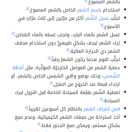
بالشعر المصبوغ.
[١]
استخدام
بلسم الشعر
الخاص بالشعر المصبوغ.
[١]
تجنّب
غسل الشّعر
أكثر من مرّتين إلى ثلاث مرّاتٍ في
الأسبوع.
[١]
غسل الشعر بالماء البارد، وتجنب غسله بالماء السّاخن.
[١]
ترك الشعر ليجف بشكلٍ طبيعيٍّ دون استخدام مجفف
الشعر ذي الحرارة العالية.
[١]
تجنُّب النوم عندما يكون الشعرُ رطباً.
[١]
حماية الشعر من العوامل الخارجيّة المؤثّرة، مثل
أشعّة
الشّمس
، وذلك بوضع واقي الشمس الخاص بالشعر، أو
ارتداء قبعة عند الخروج من المنزل.
[١]
تغطية الشّعر بقبّعة السباحة الخاصة قبل النزول لبرك
السباحة.
[١]
قص أطراف الشعر
بانتظام كل أسبوعين تقريباً.
[١]
أخذ استراحة من صبغات الشعر الكيميائية، وعدم صبغ
بشكلٍ مستمر، ويمكن صبغ الجذور فقط.
[١]