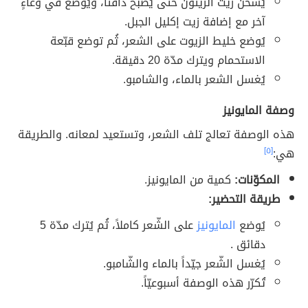
يُسخن زيت الزيتون حتى يُصبح دافئاً، ويُوضع في وعاءٍ
آخر مع إضافة زيت إكليل الجبل.
يُوضع خليط الزيوت على الشعر، ثُم توضع قبّعة
الاستحمام ويترك مدّة 20 دقيقة.
يُغسل الشعر بالماء، والشامبو.
وصفة المايونيز
هذه الوصفة تعالج تلف الشعر، وتستعيد لمعانه. والطريقة
هي:
[٥]
المكوّنات:
كمية من المايونيز.
طريقة التحضير:
يُوضع
المايونيز
على الشّعر كاملاً، ثُم يُترك مدّة 5
دقائق .
يُغسل الشّعر جيّداً بالماء والشّامبو.
تُكرّر هذه الوصفة أسبوعيّاً.