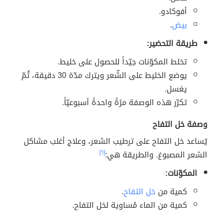
أفوكادو.
بيض
.
طريقة التحضير:
تخلط المكوّنات جيّداً للحصول على خليط.
يوضع الخليط على الشّعر ويترك مدّة 30 دقيقة، ثُمّ
يغسل.
تكرّر هذه الوصفة مرًةً واحدةً أسبوعيّاً.
وصفة خل التفاح
يُساعد خل التفاح على ترطيب الشعر، وعلاج أغلب مشاكل
الشعر المصبوغ. والطريقة هي:
[٦]
المكوّنات:
كمية من
خل التفاح
.
كمية من الماء مُساوية لخل التفاح.