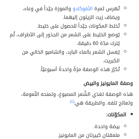
تُهرس ثمرة
الأفوكادو
والموزة جيّداً في وعاء،
ويضاف زيت الزيتون إليهما.
تُخلط المكونات جيّداً للحصول على خليط.
يُوضع الخليط على الشعر من الجذور إلى الأطراف، ثُم
يُترك مدّة 60 دقيقة.
يُغسل الشعر بالماء البارد، والشامبو الخالي من
الكبريت.
تُكرّر هذه الوصفة مرًةً واحدةً أسبوعيّاً.
وصفة المايونيز والبيض
هذه الوصفة تغذي الشّعر المصبوغ، وتمنحه النّعومة،
وتعالج تلفه. والطريقة هي:
[٤]
المكوّنات:
بيضة واحدة.
ملعقتان كبيرتان من المايونيز.