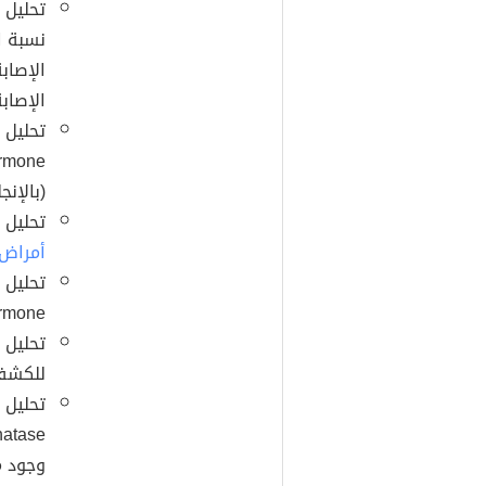
تحليل 
نسبة ا
الإصاب
الإصاب
(بالإنجليزية: dism
تحليل 
أمراض ا
ating hormone
تحليل
للكشف 
وجود م