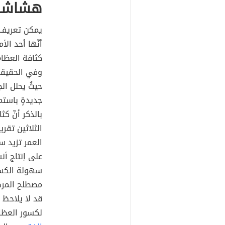
هشاشة 
يمكن تعريف
أنّها أحد ال
كثافة العظا
وفي الحقيقة،
حيثُ يحلل ال
جديدةٍ باستم
بالذكر أنّ ك
الثلاثين تقري
العمر تزيد 
على إنتاج أنس
سهولة الكس
قد لا يلاحظ
لكسور العظام