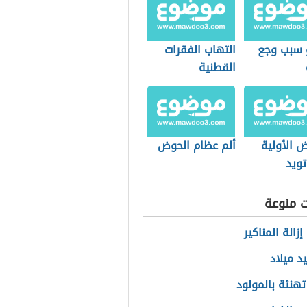
 سبب وجع
التهاب الفقرات
القطنية
ض الأولية
ألم عظام الحوض
تويد
ت منوعة
زالة المناكير
د ميلاد
تهنئة بالمولود