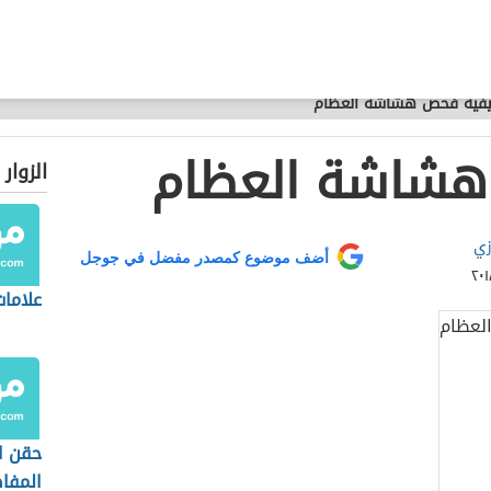
فية فحص هشاشة العظام
هشاشة العظام
الزوار
زي
أضف موضوع كمصدر مفضل في جوجل
علامات
حقن ا
المفا