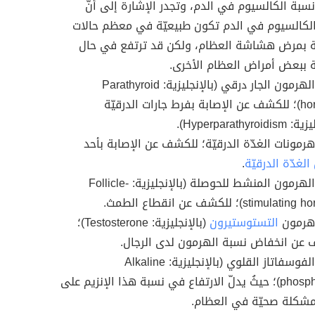
نسبة الكالسيوم في الدم، وتجدر الإشارة إلى أنّ
لكالسيوم في الدم تكون طبيعيّة في معظم حالات
ة بمرض هشاشة العظام، ولكن قد ترتفع في حال
ة ببعض أمراض العظام الأخرى.
تحليل الهرمون الجار درقي (بالإنجليزية: Parathyroid
hormone)؛ للكشف عن الإصابة بفرط جارات الدرقيّة
Hyperparathyroi).
هرمونات الغدّة الدرقيّة؛ للكشف عن الإصابة بأحد
لغدّة الدرقيّة
.
تحليل الهرمون المنشط للحوصلة (بالإنجليزية: Follicle-
stimul)؛ للكشف عن انقطاع الطمث.
 هرمون
التستوستيرون
(بالإنجليزية: Testosterone)؛
عن انخفاض نسبة الهرمون لدى الرجال.
تحليل الفوسفاتاز القلوي (بالإنجليزية: Alkaline
phosphatase)؛ حيثُ يدلّ الارتفاع في نسبة هذا الإنزيم على
شكلة صحيّة في العظام.