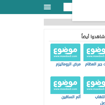
 شاهدوا أيضاً
 جبر العظام
مرض الروماتيزم
لتهاب
ألم الساقين
صل