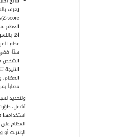
نتائج اختب
العظم عند
عظم المري
الشخص مص
مصاباً ب
أشمل، طوّرت 
استخدامها 