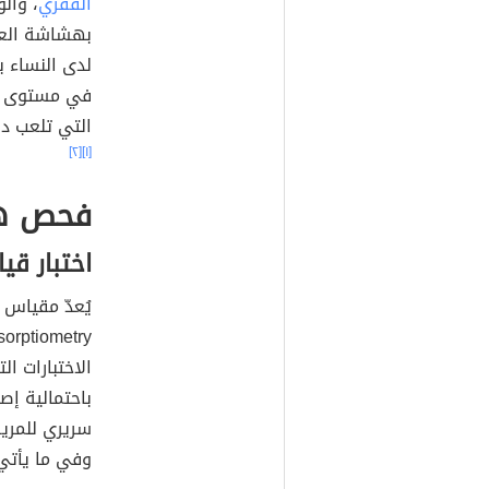
الفقري
، وال
بهشاشة العظ
لدى النساء 
في مستوى 
التي تلعب دو
[٢]
[١]
فحص ه
اختبار قي
يُعدّ مقياس 
الاختبارات ال
باحتمالية إ
سريري للمريض
وفي ما يأتي ب