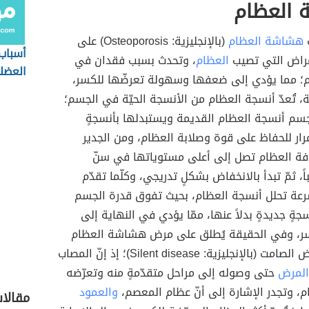
العظام
هشاشة العظام
(بالإنجليزية: Osteoporosis) على
أسباب 
أمراض التي تصيب
العظام
، وتحدث بسبب فقدان في
العضل
م؛ مما يؤدي إلى ضعفها وسهولة تعرضّها للكسر،
 تُعدّ أنسجة العظام من الأنسجة الحيّة في الجسم؛
جسم أنسجة العظام القديمة ويستبدلها بأنسجةٍ
رار للحفاظ على قوة وصلابة العظام، ومن الجدير
ثافة العظام تصل إلى أعلى مستوياتها في سنّ
باً، ثمّ تبدأ بالانخفاض بشكلٍ تدريجي، وكلّما تقدّم
سرعة تحلل أنسجة العظام، بحيث تفوق قدرة الجسم
جةٍ جديدةٍ بدلاً عنها، ممّا يؤدي في النهاية إلى
ر، وفي الحقيقة يُطلق على مرض هشاشة العظام
مصطلح المرض الصامت (بالإنجليزية: Silent disease)؛ إذ إنّ المصاب
المرض
حتى وصوله إلى مراحل متقدّمةٍ منه وتعرّضه
، وتجدر الإشارة إلى أنّ عظام المعصم،
والعمود
مقالا