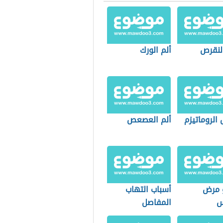
النقرص
ألم الورك
الروماتيزم
ألم العصعص
 مرض
أسباب التهاب
س
المفاصل