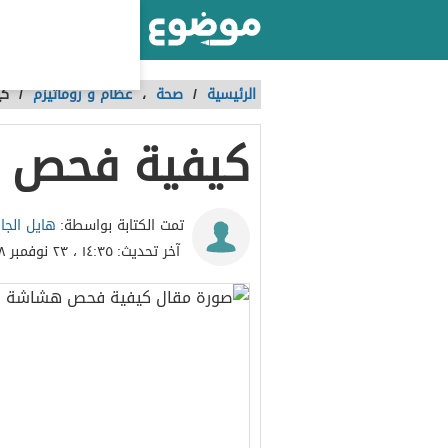
أكبر موقع عربي بالعالم
الرئيسية
/
صحة
،
عظام و روماتيزم
/
كي
كيفية فحص 
هايل الجا
تمت الكتابة بواسطة:
آخر تحديث:
١٤:٣٥ ، ٢٣ نوفمبر ٢٠١٨