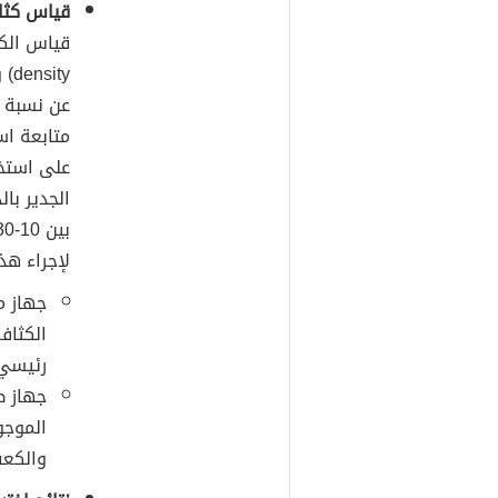
قياس كثا
density) واختصاراً (BMD)،
عن نسبة 
متابعة اس
على استخ
الجدير بال
لإجراء هذ
جهاز م
الكثاف
رئيسي،
جهاز ط
الموجو
والكعب