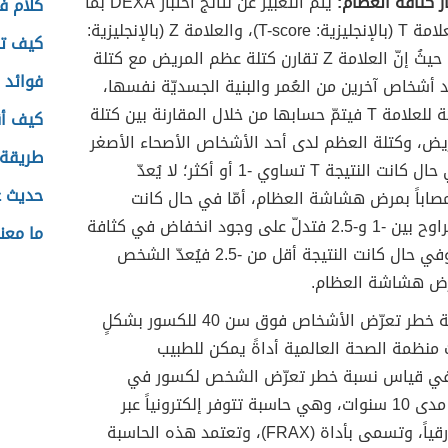
ار كثافة العظام:
يتمّ التعبير عن نتائج اختبار DEXA بما
كلام ف
يُعرَف بالعلامة T (بالإنجليزية: T-score)، والعلامة Z (بالإنجليزية:
كيف تك
Z-score)، حيثُ إنّ العلامة Z تقارن كتلة عظم المريض مع كتلة
فوائد 
 أشخاص آخرين من العُمر والبنية الجسديّة نفسها،
أمّا بالنسبة للعلامة T فيتمّ حسابها من خلال المقارنة بين كتلة
كيف أق
ض، وكتلة العظم لدى أحد الأشخاص الأصحاء الأصغر
طريقة 
سنّاً، ففي حال كانت النتيجة T تساوي -1 أو أكثر؛ لا يُعدّ
حديث ع
اباً بمرض هشاشة العظام، أمّا في حال كانت
النتيجة تتراوح بين -1 و-2.5 فتدلّ على وجود انخفاض في كثافة
ما معن
العظام، وفي حال كانت النتيجة أقل من -2.5 فيُعدّ الشخص
مرض هشاشة العظام.
ولتحديد نسبة خطر تعرّض الأشخاص فوق سن 40 للكسور بشكلٍ
منظمة الصحة العالمية أداةً يمكن للطبيب
في قياس نسبة خطر تعرّض الشخص لكسور في
العظام على مدى 10 سنوات، وهي حاسبة تتوفر إلكترونياً عبر
الإنترنت أو ورقياً، وتسمى بأداة (FRAX)، وتعتمد هذه الحاسبة