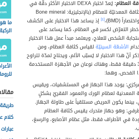
فة العظام:
يُعدّ اختبار DEXA الاختبار الأكثر دقّة في
قياس الكثافة المعدنيّة للعظام (بالإنجليزية: Bone mineral
[٤]
إذ يساعد هذا الاختبار على الكشف
ما هو
خطر التعرّض لكسر في العظام، كما يساعد على
الركبة
تجابة الشخص للعلاج، ويعتمد مبدأ عمل هذا الاختبار
دام
الأشعّة السينيّة
لقياس كثافة العظام، ومن
ذكر أنّ هذا الاختبار لا يُسبّب الألم، ويحتاج لمدّة تتراوح
بين 10-30 دقيقة فقط، وهناك نوعان من الأجهزة المستخدمة
الأعرا
ا الفحص، وهما:
للروما
ركزي: يوجد هذا الجهاز في المستشفيات، ويقيس
مقالا
ة المعدنية لعظام الورك والعمود الفقريّ بشكلٍ
 بينما يكون المريض مستلقياً على طاولة الجهاز.
طريقة إ
رفي: وهو جهاز متحرك يقيس كثافة العظام
كلام عي
دة في الأطراف فقط، مثل عظام الأصابع، والرسغ،
.
عبارات 