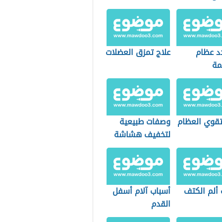
د عظام
علاج تمزق العضلات
مة
قوي العظام
وصفات طبيعية
لتخفيف هشاشة
العظام
 ألم الكتف
أسباب آلام أسفل
القدم