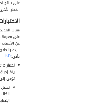
على نتائج اخ
الخطر الأخرى
الاختبارات
هناك العديد 
على معرفة ع
عن الأسباب ا
البدء بالعلا
يأتي:
[٥]
[٤]
اختبارات ت
يتمّ إجرا
تؤدي إلى 
تحليل ف
الكالس
الإصاب