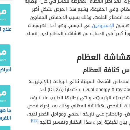
ورك؛ تُعدّ أكثر العظام المعرّضة للكسر في حال الإصابة
ام، وفي الحقيقة، يشيع هذا المرض بشكلٍ أكبر
بعد انقطاع الطمث، وذلك بسبب الانخفاض المفاجئ
هرمون
الإستروجين
في الجسم، وهو أحد الهرمونات
علاج 
راً كبيراً في الحماية من هشاشة العظام لدى النساء.
شاشة العظام
اس كثافة العظام
أمراض 
امتصاص الأشعة السينيّة ثنائي البواعث (بالإنجليزية:
Dual-energy X-ray absorptiometry) واختصاراً (DEXA) أحد
تشخيصيّة الرئيسيّة، والتي يطلبها الطبيب عند تنبؤه
صابة الشخص بهشاشة العظام، وذلك بعد إجراء فحص
ما هو
، والإطلاع على تاريخه الصحي وعوامل الخطر لديه،
النقر
يان لكيفيّة إجراء هذا الاختبار وتفسير نتائجه:
[٣]
[٢]