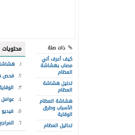
ذات صلة
محتويات
كيف أعرف أني
١
هشاشة 
مصاب بهشاشة
العظام
٢
فحص ه
تحليل هشاشة
٣
الوقاي
العظام
٤
عوامل 
هشاشة العظام
الأسباب وطرق
٥
فيديو 
الوقاية
٦
المراجع
تحاليل العظام