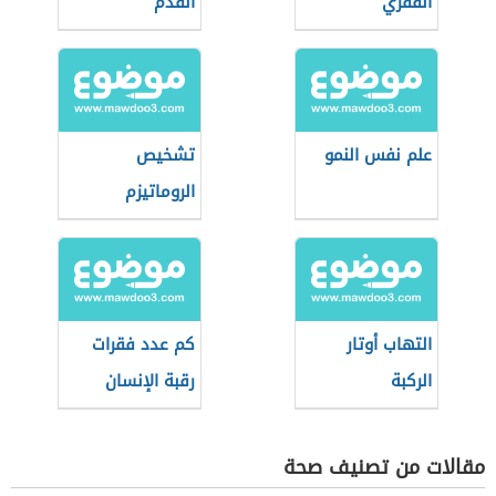
الفقري
القدم
علم نفس النمو
تشخيص
الروماتيزم
التهاب أوتار
كم عدد فقرات
الركبة
رقبة الإنسان
مقالات من تصنيف صحة