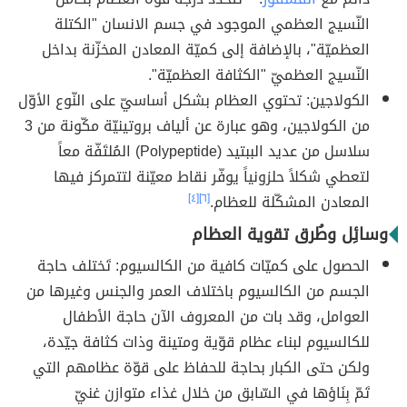
النّسيج العظمي الموجود في جسم الانسان "الكتلة
العظميّة"، بالإضافة إلى كميّة المعادن المخزّنة بداخل
النّسيج العظميّ "الكثافة العظميّة".
الكولاجين: تحتوي العظام بشكل أساسيّ على النّوع الأوّل
من الكولاجين، وهو عبارة عن ألياف بروتينيّة مكّونة من 3
سلاسل من عديد الببتيد (Polypeptide) المُلتَفّة معاً
لتعطي شكلاً حلزونياً يوفّر نقاط معيّنة لتتمركز فيها
المعادن المشكّلة للعظام.
[٦]
[٤]
وسائِل وطُرق تقوية العظام
الحصول على كميّات كافية من الكالسيوم: تَختلف حاجة
الجسم من الكالسيوم باختلاف العمر والجنس وغيرها من
العوامل، وقد بات من المعروف الآن حاجة الأطفال
للكالسيوم لبناء عظام قوّية ومتينة وذات كثافة جيّدة،
ولكن حتى الكبار بحاجة للحفاظ على قوّة عظامهم التي
تَمّ بِنَاؤها في السّابق من خلال غذاء متوازن غنيّ