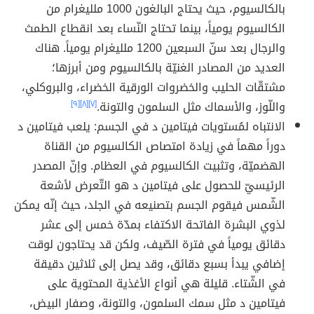
بالكالسيوم، حيث يحتاج البالغون 1000 ملليغرام من
الكالسيوم يومياً، بينما تحتاج النّساء بعد انقطاع الطمث
والرجال بعد سنّ السبعين 1200 ملليغرام يومياً. هناك
العديد من المصادر الغنيّة بالكالسيوم ومن أبرزها؛
مشتقّات الحليب والخضروات الورقية الخضراء، والبروكلي،
واللّوز، والأسماك مثل السلمون والتونة.
[٧]
[٨]
[٩]
الانتباه لمُستويات فيتامين د في الجسم: يلعب فيتامين د
دوراً مهماً في زيادة امتصاص الكالسيوم من القناة
الهضميّة، وتثبيت الكالسيوم في العظام. وإنّ المصدر
الرئيسيّ للحصول على فيتامين د هو التّعرض لأشعة
الشّمس فيقوم الجسم بتصنيعه في الجلد، حيث إنّه يمكن
لذوي البشرة الفاتحة الاكتفاء بمدّة خمس إلى عشر
دقائق يومياً في فترة الصّيف، ولكن قد يحتاجون لوقت
إضافي يبدأ بسبع دقائق، وقد يصل إلى ثلاثين دقيقة
في الشّتاء. قليلة هي أنواع الأغذية المحتوية على
فيتامين د مثل سمك السلمون، والتونة، وصفار البيض،