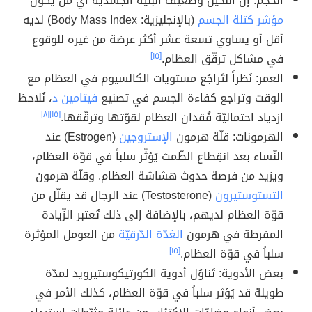
الحجم: إنّ النّحيل وضعيف البنية الجسديّة أي من يكون
مؤشر كتلة الجسم
(بالإنجليزية: Body Mass Index) لديه
أقل أو يساوي تسعة عشر أكثر عرضة من غيره للوقوع
في مشاكل ترقّق العظام.
[١٥]
العمر: نَظراً لتَراجُع مستويات الكالسيوم في العظام مع
الوقت وتراجع كفاءة الجسم في تصنيع
فيتامين د
، نُلاحظ
ازدياد احتماليّة فُقدان العظام لقوّتها وترقّقها.
[١٥]
[٨]
الهرمونات: قلّة هرمون
الإستروجين
(Estrogen) عند
النّساء بعد انقِطاع الطّمث يُؤثّر سلباً في قوّة العظام،
ويزيد من فرصة حدوث هشاشة العظام. وقلّة هرمون
التستوستيرون
(Testosterone) عند الرجال قد يقلّل من
قوّة العظام لديهم، بالإضافة إلى ذلك تُعتبر الزّيادة
المفرطة في هرمون
الغدّة الدّرقيّة
من العومل المؤثرة
سلباً في قوّة العظام.
[١٥]
بعض الأدوية: تَناوُل أدوية الكورتيكوستيرويد لمدّة
طويلة قد يُؤثر سلباً في قوّة العظام، كذلك الأمر في