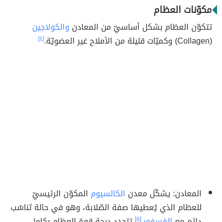
مكوّنات العظام
تتكوّن العظام بشكل أساسيّ من المعادن
والكولاجين
(Collagen) وكميّات قليلة من الأملاح غير العضويّة.
[٤]
المعادن: يشكّل معدن
الكالسيوم
المكوّن الرئيسيّ
للعظام الذي يُعطيها صفة الصّلابة، وهو في حالة تَناسُب
دائم مع
الفسفور
.
[٥]
تتحدد درجة قوة العظام بكامل