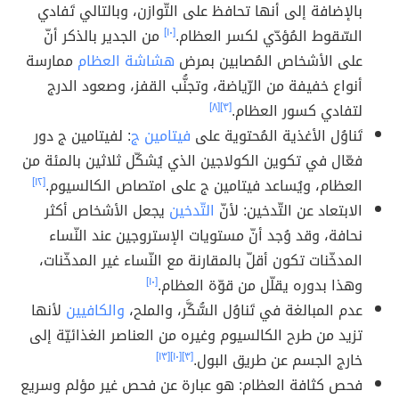
بالإضافة إلى أنها تحافظ على التّوازن، وبالتالي تَفادي
السّقوط المُؤدّي لكسر العظام.
[١٠]
من الجدير بالذكر أنّ
على الأشخاص المُصابين بمرض
هشاشة العظام
ممارسة
أنواع خفيفة من الرّياضة، وتجنُّب القفز، وصعود الدرج
لتفادي كسور العظام.
[٣]
[٨]
تَناوُل الأغذية المُحتوية على
فيتامين ج
: لفيتامين ج دور
فعّال في تكوين الكولاجين الذي يُشكّل ثلاثين بالمئة من
العظام، ويُساعد فيتامين ج على امتصاص الكالسيوم.
[١٢]
الابتعاد عن التّدخين: لأنّ
التّدخين
يجعل الأشخاص أكثر
نحافة، وقد وُجد أنّ مستويات الإستروجين عند النّساء
المدخّنات تكون أقلّ بالمقارنة مع النّساء غير المدخّنات،
وهذا بدوره يقلّل من قوّة العظام.
[١٠]
عدم المبالغة في تَناوُل السُّكَّر، والملح،
والكافيين
لأنها
تزيد من طرح الكالسيوم وغيره من العناصر الغذائيّة إلى
خارج الجسم عن طريق البول.
[٣]
[١٠]
[١٣]
فحص كثافة العظام: هو عبارة عن فحص غير مؤلم وسريع