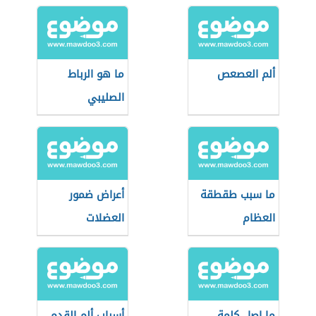
ألم العصعص
ما هو الرباط
الصليبي
ما سبب طقطقة
أعراض ضمور
العظام
العضلات
ما اصل كلمة
أسباب ألم القدم