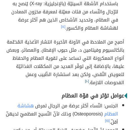
باستخدام الأشعّة السينيّة (بالإنجليزية: X-ray) يُنصح به
للرّجال والنّساء من فئات معيّنة لمعرفة مخزون المعادن
في العظام، وتحديد الأشخاص الذين هم أكثر عرضة
لهشاشة العظام والكسور.
[١٤]
أصبح من الملاحظ في الآونة الأخيرة انتشار الأغذية المُدَعّمة
بالكالسيوم وفيتامين د، مثل حبوب الإفطار، والعصائر، وبعض
أنواع المعكرونة التي تساعد على تقوية العظام والحفاظ
عليها، بالإضافة إلى توفّر العديد من المكمّلات الغذائيّة
لتعويض النّقص، ولكن بعد استشارة الطّبيب وعمل
الفحوصات اللازمة.
[١٠]
عوامل تؤثر في قوّة العظام
الجنس: النّساء أكثر عرضة من الرجال لمرض
هشاشة
العظام
(Osteoporosis) وذلك لأنّ النّسيج العظميّ لديهنّ
أقلّ.
[١٥]