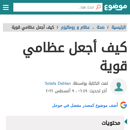
الرئيسية
/
صحة
،
عظام و روماتيزم
/
كيف أجعل عظامي قوية
كيف أجعل عظامي
قوية
Solafa Dahlan
تمت الكتابة بواسطة:
آخر تحديث:
٠٦:٤٩ ، ٩ أغسطس ٢٠٢٢
أضف موضوع كمصدر مفضل في جوجل
محتويات