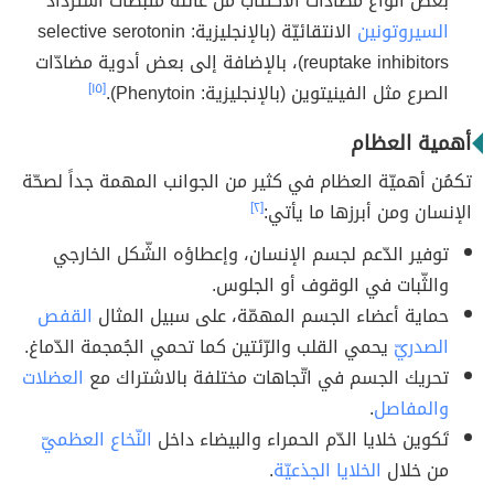
بعض أنواع مضادّات الاكتئاب من عائلة مثبّطات استرداد
السيروتونين
الانتقائيّة (بالإنجليزية: selective serotonin
reuptake inhibitors)، بالإضافة إلى بعض أدوية مضادّات
الصرع مثل الفينيتوين (بالإنجليزية: Phenytoin).
[١٥]
أهمية العظام
تكمُن أهميّة العظام في كثير من الجوانب المهمة جداً لصحّة
الإنسان ومن أبرزها ما يأتي:
[٢]
توفير الدّعم لجسم الإنسان، وإعطاؤه الشّكل الخارجي
والثّبات في الوقوف أو الجلوس.
حماية أعضاء الجسم المهمّة، على سبيل المثال
القفص
الصدريّ
يحمي القلب والرّئتين كما تحمي الجُمجمة الدّماغ.
تحريك الجسم في اتّجاهات مختلفة بالاشتراك مع
العضلات
والمفاصل
.
تَكوين خلايا الدّم الحمراء والبيضاء داخل
النّخاع العظميّ
من خلال
الخلايا الجذعيّة
.