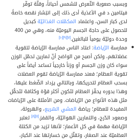
وبسبب صعوبة التّعرض للشمس أحياناً، وقلّة توفّر
فيتامين د في الأغذية أدى ذلك إلى انتِشار نقصه خاصةً
لدى كبار السن، واعتماد
المكمّلات الغذائيّة
كبديل
للحصول على حاجة الجسم اليوميّة منه، وهي من 400
وحدة دوليّة يومياً للبالغين.
[٧]
[٩]
[١٠]
ممارسة
الرّياضة
: اعتاد الناس ممارسة الرّياضة لتقوية
عضلاتهم، ولكن أصبح من الواضح أنّ تمارين تحمّل الوزن
سواء كان وزن الجسم أو وزناً خارجياً تساعد أيضاً على
تقوية العظام؛ فعند ممارسة الرّياضة تقوم العضلات
بسحب العظام لتحريكها، وبالتالي يزداد الضّغط عليها،
وهذا بدوره يحفّز العظام لتَكون أكثر قوّة وكثافة لتَحمُّل
مثل هذه الأنواع من الرّياضات. ومن الأمثلة على الرّياضات
المفيدة للعظام؛ رياضة
المشي السّريع
، والهرولة،
وصعود الدّرج، والتمارين الهوائيّة، والقفز.
[١١]
[٨]
تعتبر
الرّياضة مهمة في كل الأعمار؛ لأنها تزيد من الكتلة
العظميّة عند الصغار، وتقلّل من خسارتها عند الكبار،