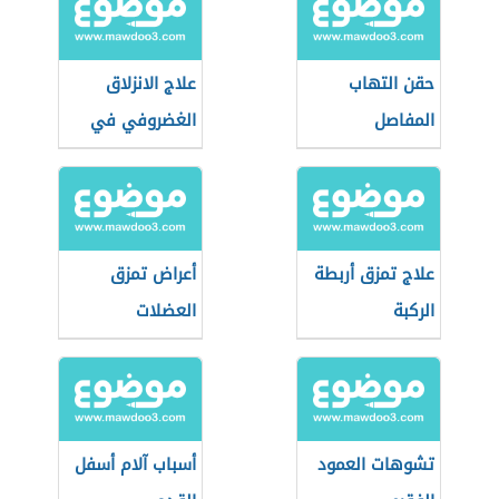
حقن التهاب
علاج الانزلاق
المفاصل
الغضروفي في
الرقبة
علاج تمزق أربطة
أعراض تمزق
الركبة
العضلات
تشوهات العمود
أسباب آلام أسفل