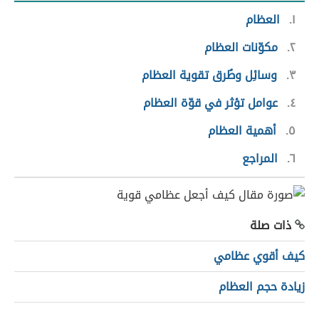
١
العظام
٢
مكوّنات العظام
٣
وسائِل وطُرق تقوية العظام
٤
عوامل تؤثر في قوّة العظام
٥
أهمية العظام
٦
المراجع
ذات صلة
كيف أقوي عظامي
زيادة حجم العظام