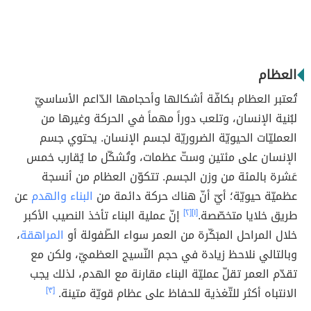
العظام
تُعتبر العظام بكافّة أشكالها وأحجامها الدّاعم الأساسيّ
لبُنية الإنسان، وتلعب دوراً مهماً في الحركة وغيرها من
العمليّات الحيويّة الضروريّة لجسم الإنسان. يحتوي جسم
الإنسان على مئتين وستّ عظمات، وتُشكّل ما يُقارب خمس
عَشرة بالمئة من وزن الجسم. تتكوّن العظام من أنسجة
عظميّة حيويّة؛ أيّ أنّ هناك حركة دائمة من
البناء والهدم
عن
طريق خلايا متخصّصة.
[١]
[٢]
إنّ عملية البناء تأخذ النصيب الأكبر
خلال المراحل المبَكّرة من العمر سواء الطّفولة أو
المراهقة
،
وبالتالي نلاحظ زيادة في حجم النّسيج العظميّ، ولكن مع
تقدّم العمر تقلّ عمليّة البناء مقارنة مع الهدم، لذلك يجب
الانتباه أكثر للتّغذية للحفاظ على عظام قويّة متينة.
[٣]