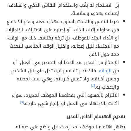
بل الاستماع له بأدب واستخدام النقاش الذكي والهادف؛
لإقناعه بهدوء وسلاسة.
ضبط النفس والتحدث بأسلوب مهذب معه، وعدم الاندفاع
في محاولة إثبات الذات، أو إجباره على الاعتراف بالإنجازات
أو الأداء الجيّد للموظف، بل تركه يكتشف ذلك مع الوقت،
مع الاجتهاد لنيل إعجابه، واختيار الوقت المناسب للتحدث
معه حول الأمر.
الإعتذار من المدير عند الخطأ أو التقصير في العمل، أو
من
الزملاء
، فالاعتذار ثقافة راقية تدل على نبل الشخص
وحسن أخلاقه، ولا تمس كبريائه، وهي سبب لمحبته
والإعجاب به.
[٤]
الالتزام بالعهود التي يقطعها الموظف لمديره، سواء
أكانت بالاجتهاد في العمل أو بإنجاز شيءٍ خارجه.
[٥]
تقديم الاهتمام الخاص للمدير
يظهر اهتمام الموظف بمديره كدليل واضح على حبه له،