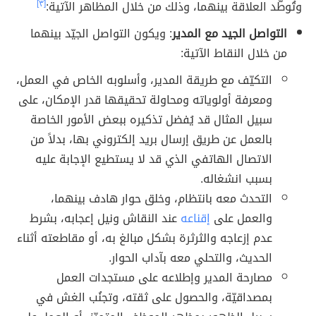
وتُوطّد العلاقة بينهما، وذلك من خلال المظاهر الآتية:
[٣]
التواصل الجيد مع المدير
: ويكون التواصل الجيّد بينهما
من خلال النقاط الآتية:
التكيّف مع طريقة المدير، وأسلوبه الخاص في العمل،
ومعرفة أولوياته ومحاولة تحقيقها قدر الإمكان، على
سبيل المثال قد يُفضل تذكيره ببعض الأمور الخاصة
بالعمل عن طريق إرسال بريد إلكتروني بها، بدلاً من
الاتصال الهاتفي الذي قد لا يستطيع الإجابة عليه
بسبب انشغاله.
التحدث معه بانتظام، وخلق حوار هادف بينهما،
والعمل على
إقناعه
عند النقاش ونيل إعجابه، بشرط
عدم إزعاجه والثرثرة بشكل مبالغ به، أو مقاطعته أثناء
الحديث، والتحلي معه بآداب الحوار.
مصارحة المدير وإطلاعه على مستجدات العمل
بمصداقيّة، والحصول على ثقته، وتجنُب الغش في