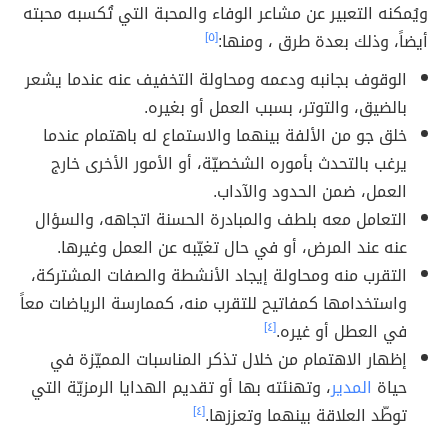
ويُمكنه التعبير عن مشاعر الوفاء والمحبة التي تُكسبه محبته
أيضاً، وذلك بعدة طرق ، ومنها:
[٥]
الوقوف بجانبه ودعمه ومحاولة التخفيف عنه عندما يشعر
بالضيق، والتوتر، بسبب العمل أو بغيره.
خلق جو من الألفة بينهما والاستماع له باهتمام عندما
يرغب بالتحدث بأموره الشخصيّة، أو الأمور الأخرى خارج
العمل، ضمن الحدود والآداب.
التعامل معه بلطف والمبادرة الحسنة اتجاهه، والسؤال
عنه عند المرض، أو في حال تغيّبه عن العمل وغيرها.
التقرب منه ومحاولة إيجاد الأنشطة والصفات المشتركة،
واستخدامها كمفاتيح للتقرب منه، كممارسة الرياضات معاً
في العطل أو غيره.
[٤]
إظهار الاهتمام من خلال تذكر المناسبات المميّزة في
حياة
المدير
، وتهنئته بها أو تقديم الهدايا الرمزيّة التي
توطّد العلاقة بينهما وتعززها.
[٤]