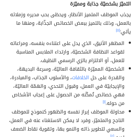
التميّز بشخصيّة جذابة ومميّزة
يجذب الموظف المتميز الأنظار، ويحظى بحب مديره وزملائه
بالعمل، وذلك بالتميز ببعض الخصائص الجذّابة، ومنها ما
يأتي:
[٥]
المظهر الأنيق، الذي يدل على اعتناءه بنفسه، ومراعاته
لقواعد النظافة الشخصيّة، وارتداء الملابس المناسبة
للعمل، أو الالتزام بالزي الرسمي النظيف.
الشخصيّة المميّزة بالثقافة العاليّة، وسرعة البديهة،
والقدرة على حل
الخلافات
، والأسلوب الجذاب، والمبادرة،
والإيجابيّة في العمل، وقبول التحدي، والهمّة العاليّة،
فهي خصائص تُمكّنه من الحصول على إعجاب الأشخاص
من حوله.
[١]
محاولة الموظف إبراز نفسه والظهور كنموذج للموظف
الناجح والمتميّز، وفرد لا يمكن الاستغناء عنه في العمل،
والسعي لتطوير ذاته والنمو بها، وتقوية نقاط الضعف
[٤]