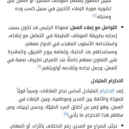
سبيل الظهور بمظهر الموظف المتميّز، أو العمل على
تشويه صورة الزملاء الآخرين في سبيل كسب وده
ومحبته.
[٤]
التواصل مع زملاء العمل
: فمودّة الرئيس قد تكون بسبب
إعجابه بطريقة الموظف اللطيفة في التعامل مع زملائه،
واستخدامه الأسلوب المهذب في الحوار معهم،
ومساعدتهم عند الحاجة، وتمتعه بروح الفريق، والمقدرة
على التعاون معهم خاصةً عند التعرض لظروف صعبة في
العمل، وجعل نجاحه وتقدمه أولويتهم.
[٢]
الاحترام المتبادل
يُعد
الاحترام
المتبادل أساس نجاح العلاقات، وسبباً قويّاً
للمودّة والألفة بين المدير وموظفيه، وبين الزملاء في
العمل، وهو يُعبر عن أخلاق المرء الطيبّة، وحسن تربيته، ومن
مظاهر هذا الاحترام ما يأتي:
[٥]
تجنُب الصراع مع المدير، رغم الاختلاف بالآراء، أو المهام،