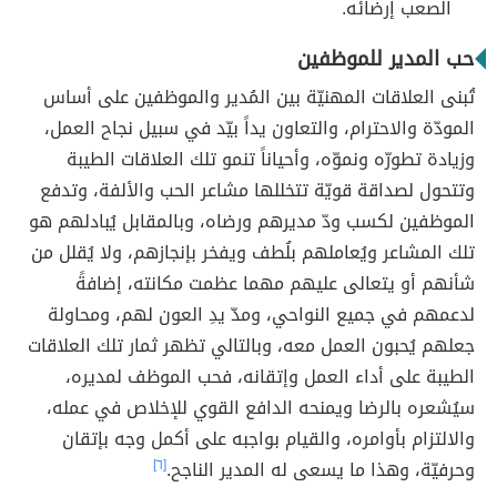
الصعب إرضائه.
حب المدير للموظفين
تُبنى العلاقات المهنيّة بين المُدير والموظفين على أساس
المودّة والاحترام، والتعاون يداً بيّد في سبيل نجاح العمل،
وزيادة تطورّه ونموّه، وأحياناً تنمو تلك العلاقات الطيبة
وتتحول لصداقة قويّة تتخللها مشاعر الحب والألفة، وتدفع
الموظفين لكسب ودّ مديرهم ورضاه، وبالمقابل يُبادلهم هو
تلك المشاعر ويُعاملهم بلُطف ويفخر بإنجازهم، ولا يُقلل من
شأنهم أو يتعالى عليهم مهما عظمت مكانته، إضافةً
لدعمهم في جميع النواحي، ومدّ يدِ العون لهم، ومحاولة
جعلهم يُحبون العمل معه، وبالتالي تظهر ثمار تلك العلاقات
الطيبة على أداء العمل وإتقانه، فحب الموظف لمديره،
سيُشعره بالرضا ويمنحه الدافع القوي للإخلاص في عمله،
والالتزام بأوامره، والقيام بواجبه على أكمل وجه بإتقان
وحرفيّة، وهذا ما يسعى له المدير الناجح.
[٦]