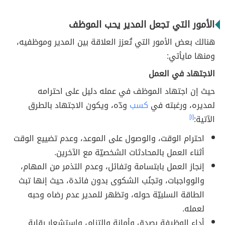
الأمور التي تجعل المدير يحب الموظف
هنالك بعض الأمور التي تُعزز العلاقة بين المدير وموظفيه،
ومنها مايأتي:
الاجتهاد في العمل
حيث إن اجتهاد الموظف في عمله دليل على احترامه
لمديره، ورغبته في
كسب
ودّه، ويكون الاجتهاد بالطرق
الآتية:
[١]
احترام الوقت، والوصول على الموعد، وعدم تضييع الوقت
أثناء العمل بالمحادثات الشخصيّة مع الآخرين.
إنجاز العمل بابتسامة وتفائل، وعدم التذمر من المهام،
والوواجبات، وتجنُب الشكوى بدون فائدة، حيث إنها تبث
الطاقة السلبيّة حوله، وتظهر للمدير عدم رضاه وحبه
لعمله.
أداء الوظيفة بصدقٍ وأمانة والتزام، واستشعار رقابة