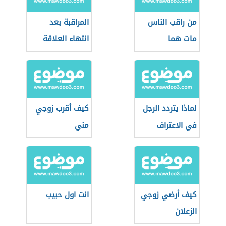
من راقب الناس
المراقبة بعد
مات هما
انتهاء العلاقة
لماذا يتردد الرجل
كيف أقرب زوجي
في الاعتراف
مني
بالحب؟
كيف أرضي زوجي
انت اول حبيب
الزعلان