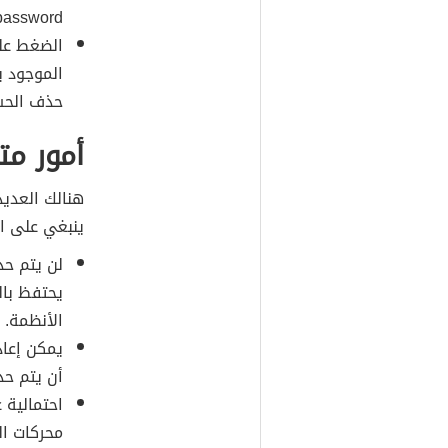
password) في المكان الخاص بإدخال كلمة الم
الموجود با
حذف الحس
أمور مت
هنالك العديد
ينبغي على ا
لن يتم حذ
الأنظمة.
أن يتم حذف
احتمالية 
محركات ال