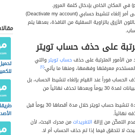
رور.
الضغط على أمر إلغاء تنشيط حسابي (Deactivate my account)
للون الأزرق بالزاوية السفلية من النافذة، بعدها يتم
مقالا
اب.
رتبة على حذف حساب تويتر
 من الأمور المترتبة على حذف
حساب تويتر
والتي
تحميل 
لمستخدم معرفتها وفهمها، ومنها ما يأتي:
[٢]
للكمبي
ف الحساب فوراً عند القيام بإلغاء تنشيط الحساب، بل
يحتفظ بالبيانات لمدة 30 يوماً وبعدها تحذف نهائياً من
يمكن إعادة تنشيط حساب تويتر خلال مدة أقصاها 30 يوماً قبل
طريقة
ه نهائياً.
الأصد
الفيس
عدم التمكّن من إزالة
التغريدات
من محرك البحث، لأن
بحث لا تتحقق فيما إذا تم حذف الحساب أم لا.