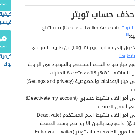
حذف حساب تويتر
كيفية
فيسبوك
التويتر
(Delete a Twitter Account) يجب اتباع
ية:
[١]
تسجيل الدخول إلى حساب تويتر (Log In) عن طريق النقر على
غط هنا
.
كيفية
ق خيار صورة الملف الشخصي والموجود في الزاوية
بوك
ن الشاشة، لتظهر قائمة متعددة الخيارات.
الضغط على خيار الإعدادات والخصوصية (Settings and privacy)
ة.
الضغط على أمر إلغاء تنشيط حسابي (Deactivate my account)
في أسفل الصفحة.
الضغط على أمر إلغاء تنشيط اسم المستخدم (Deactivate
ي وسط الصفحة.
كتابة كلمة المرور الخاصة بحساب تويتر (Enter your Twitter