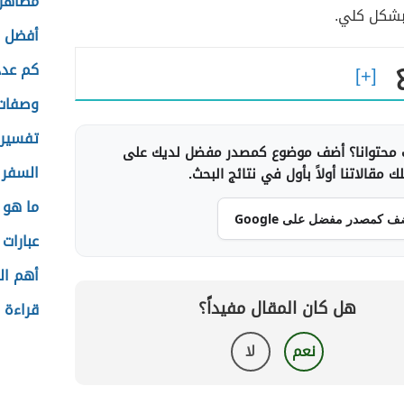
مظاهر 
بشكل كلي.
أفضل و
كم عد
وصفات
تفسير 
محتوانا؟ أضف موضوع كمصدر مفضل لديك على
السفر 
 مقالاتنا أولاً بأول في نتائج البحث.
ما هو ا
ف كمصدر مفضل على Google
عبارات 
أهم ال
هل كان المقال مفيداً؟
قراءة 
نعم
لا