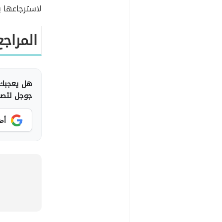
لاسترجاعها 
المراجع
هل يعجبك 
جوجل لتصلك
أض