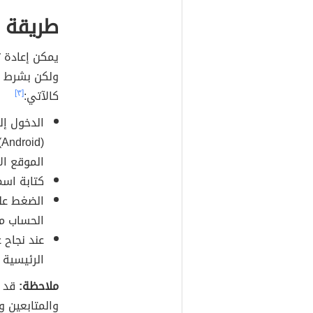
طريقة إ
يمكن إعادة 
ولكن بشرط ع
كالآتي:
[٣]
الدخول إل
الموقع ال
كتابة اسم
الحساب مر
عند نجاح 
الرئيسية 
ملاحظة:
قد ت
والمتابعين و