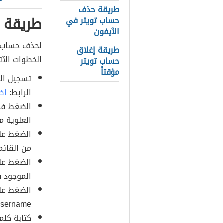
طريقة حذف
طريقة 
حساب تويتر في
الآيفون
لحذف حساب
طريقة إغلاق
الخطوات الآت
حساب تويتر
مؤقتاً
الرابط:
اض
الضغط فو
العلوية م
من القائم
الموجود 
@username) والموجود باللون الأزرق ف