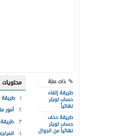
ذات صلة
محتويات
طريقة إلغاء
١
طريقة 
حساب تويتر
نهائياً
٢
أمور م
طريقة حذف
٣
طريقة 
حساب تويتر
نهائياً من الجوال
٤
المراجع