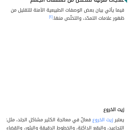
علاجات منزلية للتخلص من تشققات الجسم
فيما يأتي بيان بعض الوصفات الطبيعية الآمنة للتقليل من
ظهور علامات التمدّد، والتخلّص منها.
[٢]
زيت الخروع
يعتبر
زيت الخروع
فعالٌ في معالجة الكثير مشاكل الجلد، مثل:
التجاعيد، والبقع الداكنة، والخطوط الدقيقة والبثور، والقضاء