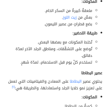
المكونات:
ملعقةٌ كبيرةٌ من السكر الخام.
بعضٌ من
زيت اللوز
.
بضع قطراتٍ من عصير الليمون.
طريقة التحضير:
تُخلط المكونات مع بعضها البعض.
تُوضع على التشقّقات، ومناطق الجلد الآخر لعدّة
دقائق.
تستخدم كلّ يوم قبل الاستحمام، لمدّة شهرٍ.
عصير البطاطا
يحتوي عصير
البطاطا
على المعادن والفيتامينات التي تعمل
على تعزيز نمو خلايا الجلد واستعادتها، والطريقة هي:
[٢]
المكونات:
كميةٌ من البطاطا.