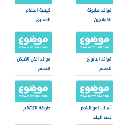
فوائد صابونة
كيفية الحمام
الكولاجين
المغربي
فوائد البابونج
فوائد الخل الأبيض
للجسم
للجسم
أسباب نمو الشعر
طريقة التشقير
تحت الجلد