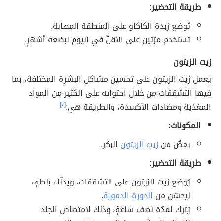
طريقة التحضير:
تُوضع زبدة الكاكاو على المنطقة المصابة.
تستخدم مرّتين على الأقلّ في اليوم لبضعة أشهرٍ.
زيت الزيتون
يعمل زيت الزيتون على تحسين مشاكل البشرة المختلفة، بما
فيها التشققات من خلال احتوائه على الكثير من المواد
المغذية ومضادات الأكسدة، والطريقة هي:
[٢]
المكونات:
بعضٌ من
زيت الزيتون
البكر.
طريقة التحضير:
يُوضع زيت الزيتون على التشققات، ويدلّك بلطفٍ
ليحسّن من
الدورة الدموية
.
يُترك لمدّة نصف ساعةٍ، وذلك لامتصاص الجلد