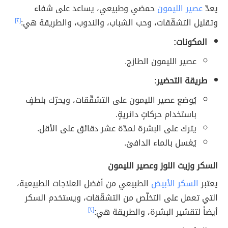
يعدّ
عصير الليمون
حمضي وطبيعي، يساعد على شفاء
وتقليل التشقّقات، وحب الشباب، والندوب، والطريقة هي:
[٢]
المكونات:
عصير الليمون الطازج.
طريقة التحضير:
يُوضع عصير الليمون على التشقّقات، ويحرّك بلطفٍ
باستخدام حركاتٍ دائريةٍ.
يترك على البشرة لمدّة عشر دقائق على الأقل.
يُغسل بالماء الدافئ.
السكر وزيت اللوز وعصير الليمون
يعتبر
السكر الأبيض
الطبيعي من أفضل العلاجات الطبيعية،
التي تعمل على التخلّص من التشقّقات، ويستخدم السكر
أيضاً لتقشير البشرة، والطريقة هي:
[٢]