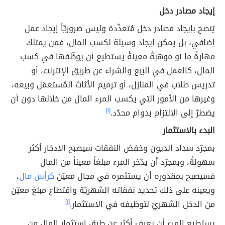
إيجاد مصادر دخل
يُنصح بإيجاد مصادر دخل مُتعدِّدة وليس ضروريّاً إيجاد عمل
إضافي، بل يمكن إيجاد وسيلة لكسب المال، فمن يمتلك
مهارةً ما أو موهبةً معينةً يستطيع أن يوظّفها في كسب
المال، كالعمل في البيع والشراء عن طريق الإنترنت، أو
تدريس طلاب في المنازل، أو ترميم الأثاث المُستعمَل وبيعه،
وغيرها من الأمور التي يكسب المرء المال من خلالها دون أن
يضطرّ إلى الالتزام بدوام محدّد.
[١]
البدء بالاستثمار
بمجرّد سداد الديون وخفض النفقات سيصبح الادخار أكثر
سهولةً، وبمجرّد أن يدّخر المرء مبلغاً معيناً من المال
فسيصبح بمقدوره أن يستثمره في مجال معيّن
كرأس مال
،
ويعينه على ذلك تحديد نفقاته الشهريّة واقتطاع مبلغ معيّن
من الدخل الشهريّ لتوظيفه في الاستثمار.
[١]
يستطيع المرء أن يعرف أكثر عن طرق استثمار المال من