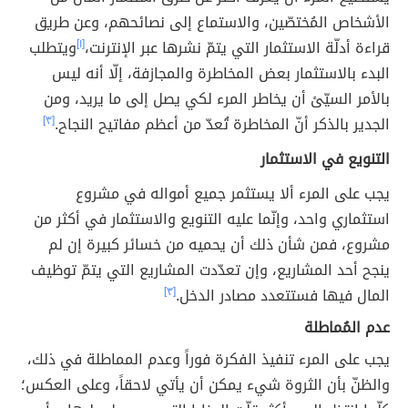
الأشخاص المُختصّين، والاستماع إلى نصائحهم، وعن طريق
قراءة أدلّة الاستثمار التي يتمّ نشرها عبر الإنترنت،
[١]
ويتطلب
البدء بالاستثمار بعض المخاطرة والمجازفة، إلّا أنه ليس
بالأمر السيّئ أن يخاطر المرء لكي يصل إلى ما يريد، ومن
الجدير بالذكر أنّ المخاطرة تُعدّ من أعظم مفاتيح النجاح.
[٣]
التنويع في الاستثمار
يجب على المرء ألا يستثمر جميع أمواله في مشروع
استثماري واحد، وإنّما عليه التنويع والاستثمار في أكثر من
مشروع، فمن شأن ذلك أن يحميه من خسائر كبيرة إن لم
ينجح أحد المشاريع، وإن تعدّدت المشاريع التي يتمّ توظيف
المال فيها فستتعدد مصادر الدخل.
[٣]
عدم المُماطلة
يجب على المرء تنفيذ الفكرة فوراً وعدم المماطلة في ذلك،
والظنّ بأن الثروة شيء يمكن أن يأتي لاحقاً، وعلى العكس؛