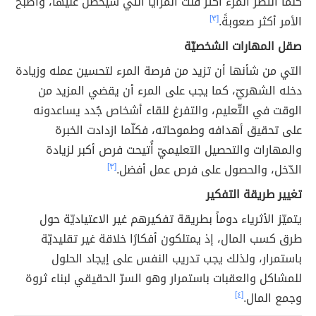
كلّما انتظر المرء أكثر قلّت المزايا التي سيحصل عليها، وأصبح
الأمر أكثر صعوبةً.
[٣]
صقل المهارات الشخصيّة
التي من شأنها أن تزيد من فرصة المرء لتحسين عمله وزيادة
دخله الشهريّ، كما يجب على المرء أن يقضي المزيد من
الوقت في التّعليم، والتفرغ للقاء أشخاص جُدد يساعدونه
على تحقيق أهدافه وطموحاته، فكلّما ازدادت الخبرة
والمهارات والتحصيل التعليميّ أُتيحت فرص أكبر لزيادة
الدّخل، والحصول على فرص عمل أفضل.
[٣]
تغيير طريقة التفكير
يتميّز الأثرياء دوماً بطريقة تفكيرهم غير الاعتياديّة حول
طرق كسب المال، إذ يمتلكون أفكارًا خلاقة غير تقليديّة
باستمرار، ولذلك يجب تدريب النفس على إيجاد الحلول
للمشاكل والعقبات باستمرار وهو السرّ الحقيقي لبناء ثروة
وجمع المال.
[٤]