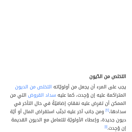
التخلص من الدّيون
يجب على المرء أن يجعل من أولويّاته
التخلص من الديون
المتراكمة عليه إن وُجِدت، كما عليه
سداد القروض
التي من
الممكن أن تفرِض عليه نفقاتٍ إضافيّةً في حال التأخر في
سدادها،
[٢]
ومن جانب آخر عليه تجنّب استقراض المال أو أيّة
ديون جديدة، وإعطاء الأولويّة للتعامل مع الديون القديمة
إن وُجِدت.
[١]