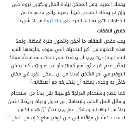
يمتلك المزيد، ومن الممكن زيادة المال وتكوين ثروة حتّى
وإن لم يمتلك الشخص شيئاً، وفيما يأتي مجموعة من
الخطوات التي تساعد المرء على
بناء ثروة
من لا شيء:
[١]
خفض النفقات
يجب خفض النفقات ما أمكن ولأطول فترة مُمكنة، وتُعدّ
هذه الخطوة من أكبر التحديات التي سوف يواجهها المرء
لبناء ثروة؛ حيث يجب أن يحافظ على نفقاته منخفضةً، فمثلاً
يُفضَّل عدم شراء أيّ أمور كماليّة أو غير ضروريّة، كما يمكن
التوفير في أجر السَّكَن فبدلاً من أن يسكن الفرد في مكان
خاصٍّ به وحده، يُمكنه أن يتشاركه مع أصدقائه.
[١]
كما يُنصح باستخدام الدراجة كوسيلة نقل بدلاً من استخدام
وسائل النقل العام، بالإضافة إلى تناول وجبات رخيصة الثمن
بدلاً من الباهظة، وبشكل عامّ يجب تذكّر أنّ هذه الأمور
ليست دائمةً بل مؤقّتة إلى حين توفير مبلغٍ كافٍ من المال.
[١]