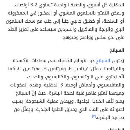
الدهنية كل أسبوع، والحصة الواحدة تساوي 2-3 أونصات.
ويمكن التمتع بالسلمون المشوي أو المخبوز في المعكرونة
أو السلطة، أو كطبق جانبي جنباً إلى جنب مع سمك السلمون
البري والرنجة والماكريل والسردين سيساعد على تعزيز الجلد
على نحو سلس وواضح ومتوهج.
السبانخ
يَحتوي
السبانخ
ذو الأوراق الخَضراء على مضادات الأكسدة،
والفيتامينات مثل: فيتامين E، وفيتامين B، وفيتامين C، كما
أنّه يَحتوي على البوتاسيوم، والكالسيوم، والحديد،
والمغنيسيوم، وأحماض أوميغا 3 الدهنية، وهذه المكونات
جميعها تُعتبر عناصر غنية لصحة البشرة، حيث إنّ السبانخ
يمنع تَلَف الخلايا الجلدية، ويبطئ عملية الشيخوخة؛ بسبب
احتوائه على الماء الذي يَخترق الخلايا الجلدية، ويُقلّل من
تجاعيد البشرة.
[٣]