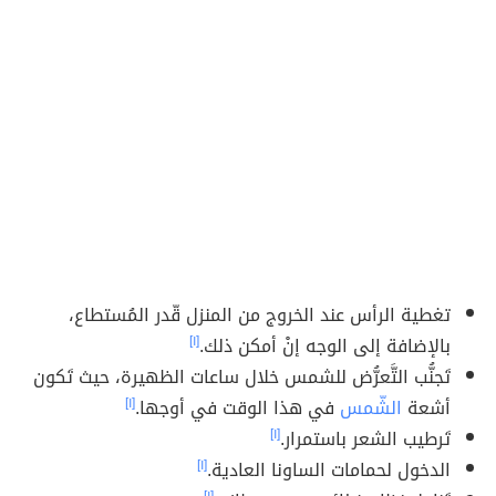
تغطية الرأس عند الخروج من المنزل قّدر المُستطاع،
بالإضافة إلى الوجه إنْ أمكن ذلك.
[١]
تَجنُّب التَّعرُّض للشمس خلال ساعات الظهيرة، حيث تَكون
أشعة
الشّمس
في هذا الوقت في أوجها.
[١]
تَرطيب الشعر باستمرار.
[١]
الدخول لحمامات الساونا العادية.
[١]