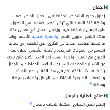
الجمال
يُحاول جميع الأشخاص الحفاظ على الجَمال الخاص بهم،
وخاصّة فئة النسّاء التي تَبذل أقصى جُهدها في الحصول
على الجمال والحفاظ عليه، ويَكمن الجمال في معايير عدّة
منها: الشعر الطويل اللامع،
والبشرة الصحية
النّاعمة، وهذا
ما يَجعلنا نُصادف العديد من الطّرق التي تَهدف إلى حماية
الجسم من المُلوثات الخارجية، وأشعّة الشّمس الضارة عند
الخروج من المنزل، ولهذا السبب نَجد العدد الكبير ممّن يَبحث
عن الأسرار والخطوات التي يجب اتباعها للحفاظ على الجمال
بأشكاله، لذا سنُقدّم لكم في هذا المَقال أهم النّصائح
والوَصفات الطبيعية للحفاظ على الجمال بخطوات بسيطة
وسهلة.
[١]
نصائح للعناية بالجمال
إليكم بعض النصائح المُهمة للعناية بالجمال:
[١]