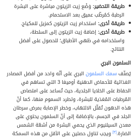
طريقة التحضير:
وَضْع زيت الزيتون مباشرة على البشرة
الرطبة كمُرطّب عميق بعد الاستحمام.
طريقة أخرى:
استخدام زيت الزيتون كمزيل للمكياج.
طريقة أخرى:
إضافة زيت الزيتون إلى السلطة،
واستخدامه في طَهي الأطباق؛ للحصول على أفضل
النتائج.
السلمون البري
يُصنّف
سمك السلمون
البري على أنّه واحد من أفضل المصادر
الغذائية للأحماض الدهنية أوميغا 3 التي تساهم في
الحفاظ على الخلايا الجلدية، حيث تُساعد على امتصاص
المُرطبات المُغذية للبشرة، وتطرد السموم منها، كما أنّ
هذه الدهون تُقلّل الالتهاب، وخطر الإصابة بمرض سرطان
الجلد في الجسم، بالإضافة إلى أنّ السلمون يحتوي على
معدن السيلنيوم الذي يحمي البشرة من أشعّة الشمس
الضارة.
[٣]
ويجب تناول حصتين على الأقل من هذه السمكة