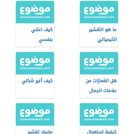
ما هو التقشير
كيف اعتني
الكيميائي
بنفسي
هل الغمازات من
كيف أغير شكلي
علامات الجمال
كيفية استعمال
ماسك تقشير