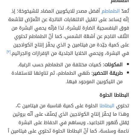
الطماطم
تُعدّ
الطماطم
أفضل مصدر للايكوبين المضاد للشيخوخة؛ إذ
إنّه يُساعد على تقليل الالتهابات الناتجة عن التّعرّض للأشعة
فوق البنفسجية الضارة للبشرة، لذا فإنّه يحمي البشرة من
التّلف الناجم عن أشعّة الشمس، كما أنّ الطماطم تَحتوي
على كمية جيّدة من فيتامين ج الذي يحفّز إنتاج الكولاجين
في البشرة، ويَحمي الخلايا الجلدية من الإفرازات والجراثيم.
[٣]
المكونات:
كميات مختلفة من الطماطم حسب الرغبة.
طريقة التحضير:
طَهي الطماطم، ثم تناولها للاستفادة
من الليكوبين الموجود فيها.
البطاطا الحلوة
تحتوي
البطاطا
الحلوة على كمية مُناسبة من فيتامين C،
وهذا ما يُحفّز إنتاج الكولاجين الذي يُصنّف على أنّه بروتين
يُقلل ظُهور التجاعيد، ويساهم في الحفاظ على البشرة
ناعمة وسلسة، كما أنّ البطاطا الحلوة تَحتوي على فيتامين أ