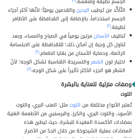
الجسم نظيفة ومُنعشة.
[٢]
التَّأكُّد من تَرطيب
اليدين
والقدمين يوميّاً؛ لأنّها أكثر أجزاء
الجسم استخداماً، بالإضافة إلى المُحافظة على الأظافر
نَظيفة.
[٢]
تَنظيف
الأسنان
مرتين يومياً في الصباح والمساء، وبعد
تَناول كل وَجبة إن أمكن ذلك؛ لللمُحافظة على الابتسامة
الرائعة، وحماية الأسنان من بقايا الطعام.
[٢]
اختيار لون
الشعر
والتسريحة المُناسبة لشكل الوجه؛ لأنّ
الشعّر هو الجزء الأكثر تأثيراً على شكل الوجه.
[٢]
وصفات منزلية للعناية بالبشرة
التوت
تُعتبر الأنواع مختلفة من
التوت
مثل: العنب البري، والتوت
الأسود، والتوت البري، والكرز، والبرسنبي من الأطعمة الغنية
بمضادات الأكسدة المفيدة للبشرة، حيث تبطئ هذه
المضادات عملية الشيخوخة من خلال الحدّ من الأضرار