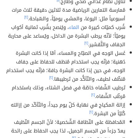
تَناول نظام غذائي صحي وطازج.
[١]
مُمارسة التمارين الرياضية مدة ثلاثين دقيقة ثلاث مرات
أسبوعياً مثل: اليوغا، والمشي يوميّاً، والسّباحة.
[٢]
شُرب كميّات كبيرة من
الماء
، ويُنصح بشُرب ثمانية أكواب
يوميّاً؛ لأنّه يرطب البشرة من الداخل، ويُساعد على محاربة
الجفاف والتَّقشير.
[٢]
غَسل الوجه في الصبّاح والمساء، أمّا إذا كانت البشرة
دُهنية؛ فإنّه يجب استخدام مُنظف للحفاظ على جفاف
الوجه، في حين إذا كانت البشرة جافة؛ فإنّه يجب استخدام
مُنظّف لطيف، والتّأكُّد من تَرطيبها.
[٢]
تَرطيب الشّفاه خاصّة في فصل الشتاء، وذلك باستخدام
مُرطّب الشّفاه.
[٢]
إزالة المكياج في نهاية كلّ يوم جيداً، والتّأكّد من إزالته
كُليّاً من البشرة.
[٢]
المُحافظة على النّظافة الشّخصية؛ لأنّ الجسم النّظيف
يعدّ جزءاً من الجسم الجميل، لذا يجب الحفاظ على رائحة