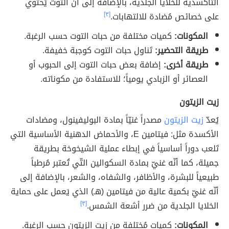
التأكسدية للخلايا الجلدية، بالإضافة إلى أن التوت يَحتوي
على خصائص مُضادة للالتهابات.
[٣]
المكونات:
كميات مختلفة من حبات التوت حسب الرغبة.
طريقة التحضير:
تَناول حبات التوت كوجبة خفيفة.
طريقة أخرى:
إضافة بعض حبات التوت إلى الحبوب أو
العصائر أو الزبادي يومياً؛ للاستفادة من مكوناته.
زيت الزيتون
يُعدّ
زيت الزيتون
مصدراً غنيّاً بمادة البوليفينول، ومضادات
الأكسدة مثل: فيتامين E، والأحماض الدهنية الأساسية التي
تَلعب دوراً أساسياً في إبطاء عملية الشيخوخة بطريقة
جميلة، كما أنّه غنيّ بمادة السكوالين التّي تُعتبر مُرطباً
طبيعياً للبشرة، والأظافر، والشفاه، والشعر، بالإضافة إلى
أنّه غنيّ بكمية عالية من فيتامين (هـ) الذي يَعمل على حماية
الخلايا الجلدية من ضرر أشعة الشمس.
[٣]
المكونات:
كميات مُختلفة من زيت الزيتون حسب الرغبة.