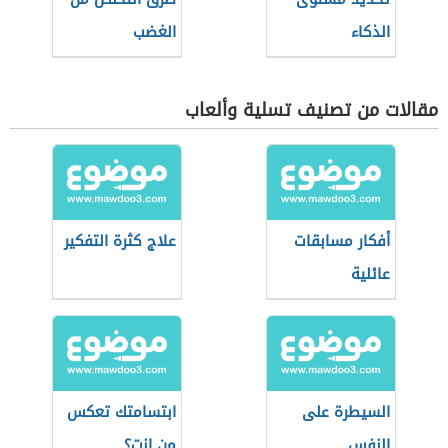
الذكاء
الغضب
مقالات من تصنيف تسلية وألعاب
أفكار مسابقات
علاج كثرة التفكير
عائلية
السيطرة على
ابتسامتك تعكس
النفس
من انت؟