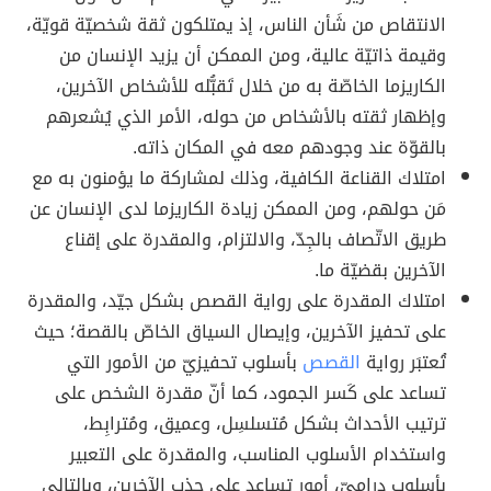
الانتقاص من شَأن الناس، إذ يمتلكون ثقة شخصيّة قويّة،
وقيمة ذاتيّة عالية، ومن الممكن أن يزيد الإنسان من
الكاريزما الخاصّة به من خلال تَقبُّله للأشخاص الآخرين،
وإظهار ثقته بالأشخاص من حوله، الأمر الذي يُشعرهم
بالقوّة عند وجودهم معه في المكان ذاته.
امتلاك القناعة الكافية، وذلك لمشاركة ما يؤمنون به مع
مَن حولهم، ومن الممكن زيادة الكاريزما لدى الإنسان عن
طريق الاتّصاف بالجِدّ، والالتزام، والمقدرة على إقناع
الآخرين بقضيّة ما.
امتلاك المقدرة على رواية القصص بشكل جيّد، والمقدرة
على تحفيز الآخرين، وإيصال السياق الخاصّ بالقصة؛ حيث
تُعتبَر رواية
القصص
بأسلوب تحفيزيّ من الأمور التي
تساعد على كَسر الجمود، كما أنّ مقدرة الشخص على
ترتيب الأحداث بشكل مُتسلسِل، وعميق، ومُترابِط،
واستخدام الأسلوب المناسب، والمقدرة على التعبير
بأسلوب دراميّ، أمور تساعد على جذب الآخرين، وبالتالي