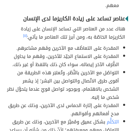
معهم.
عناصر تساعد على زيادة الكاريزما لدى الإنسان
هناك عدد من العناصر التي تساعد الإنسان على زيادة
الكاريزما الخاصّة به، ومن أبرز تلك العناصر ما يأتي:
[٥]
المقدرة على التعاطُف مع الآخرين وفَهم مشاعرهم.
المقدرة على الاستماع الجيّد للآخرين، وفَهم ما يحاول
الطَّرَف الآخر إيصاله، سواء كان ذلك باللفظ أو غير ذلك.
التواصُل مع الآخرين بالنَّظَر، وتُعتبَر هذه الطريقة من
أقوى طرق الاتّصال والتواصل بين البشر؛ إذ يشعر
الشخص بالاهتمام، وبوجود تواصل قويّ عندما يتحوَّل نظر
شخص ما إليه.
المقدرة على إثارة الحماس لدى الآخرين، وذلك عن طريق
مدح أفعالهم وأقوالهم.
التكلُّم
بشكل عميق ومُميَّز مع الآخرين، وذلك عن طريق
التواصُل معهم ومعرفتهم؛ لأنّ ذلك من شأنه أن يساعد