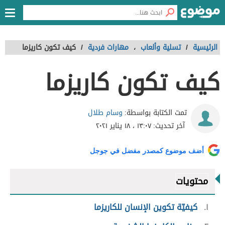
الرئيسية
/
تسلية وألعاب
،
مهارات فردية
/
كيف تكون كاريزما
كيف تكون كاريزما
وسام طلال
تمت الكتابة بواسطة:
آخر تحديث:
١٣:٠٧ ، ١٨ يناير ٢٠٢١
أضف موضوع كمصدر مفضل في جوجل
محتويات
١
كيفيّة تكوين الإنسان للكاريزما