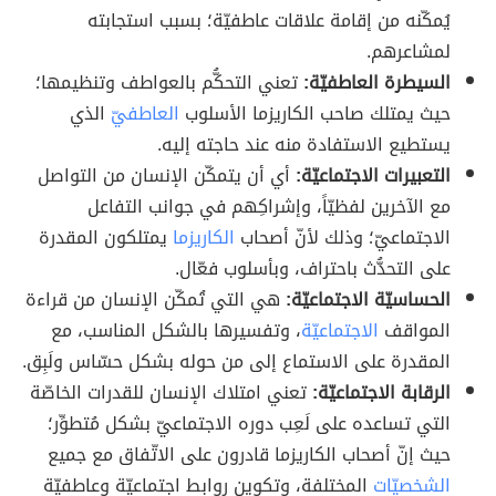
يُمكّنه من إقامة علاقات عاطفيّة؛ بسبب استجابته
لمشاعرهم.
السيطرة العاطفيّة:
تعني التحكُّم بالعواطف وتنظيمها؛
حيث يمتلك صاحب الكاريزما الأسلوب
العاطفيّ
الذي
يستطيع الاستفادة منه عند حاجته إليه.
التعبيرات الاجتماعيّة:
أي أن يتمكّن الإنسان من التواصل
مع الآخرين لفظيّاً، وإشراكِهم في جوانب التفاعل
الاجتماعيّ؛ وذلك لأنّ أصحاب
الكاريزما
يمتلكون المقدرة
على التحدُّث باحتراف، وبأسلوب فعّال.
الحساسيّة الاجتماعيّة:
هي التي تُمكّن الإنسان من قراءة
المواقف
الاجتماعيّة
، وتفسيرها بالشكل المناسب، مع
المقدرة على الاستماع إلى من حوله بشكل حسّاس ولَبِق.
الرقابة الاجتماعيّة:
تعني امتلاك الإنسان للقدرات الخاصّة
التي تساعده على لَعِب دوره الاجتماعيّ بشكل مُتطوِّر؛
حيث إنّ أصحاب الكاريزما قادرون على الاتّفاق مع جميع
الشخصيّات
المختلفة، وتكوين روابط اجتماعيّة وعاطفيّة