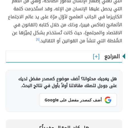
التي تعني إظهار الإنسان للأمور الصالحة، وهي من النِّعم
التي يحصل عليها الإنسان من الإله، وقد استُخدِمت كلمة
الكاريزما في الجانب العلميّ لأوّل مرّة على يد عالم الاجتماع
الألمانيّ (ماكس فيبر)، وذلك من خلال كتابه (القانون في
الاقتصاد والمجتمع)، حيث كانت تُستخدَم بشكل يُميِّزها عن
السُّلطة التي تنشأ من القوانين أو التقاليد.
[٨]
المراجع
هل يعجبك محتوانا؟ أضف موضوع كمصدر مفضل لديك
على جوجل لتصلك مقالاتنا أولاً بأول في نتائج البحث.
أضف كمصدر مفضل على Google