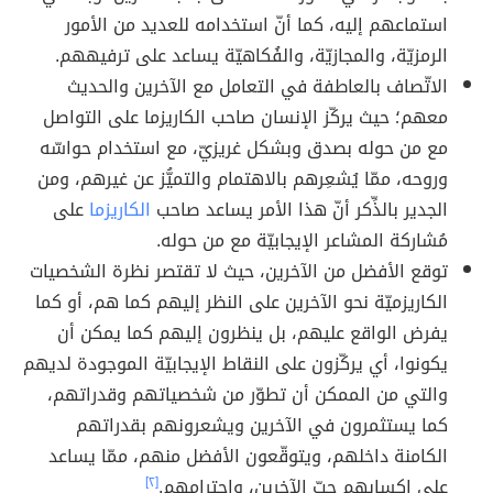
استماعهم إليه، كما أنّ استخدامه للعديد من الأمور
الرمزيّة، والمجازيّة، والفُكاهيّة يساعد على ترفيههم.
الاتّصاف بالعاطفة في التعامل مع الآخرين والحديث
معهم؛ حيث يركّز الإنسان صاحب الكاريزما على التواصل
مع من حوله بصدق وبشكل غريزيّ، مع استخدام حواسّه
وروحه، ممّا يُشعِرهم بالاهتمام والتميُّز عن غيرهم، ومن
الجدير بالذِّكر أنّ هذا الأمر يساعد صاحب
الكاريزما
على
مُشاركة المشاعر الإيجابيّة مع من حوله.
توقع الأفضل من الآخرين، حيث لا تقتصر نظرة الشخصيات
الكاريزميّة نحو الآخرين على النظر إليهم كما هم، أو كما
يفرض الواقع عليهم، بل ينظرون إليهم كما يمكن أن
يكونوا، أي يركّزون على النقاط الإيجابيّة الموجودة لديهم
والتي من الممكن أن تطوّر من شخصياتهم وقدراتهم،
كما يستثمرون في الآخرين ويشعرونهم بقدراتهم
الكامنة داخلهم، ويتوقّعون الأفضل منهم، ممّا يساعد
على إكسابهم حبّ الآخرين، واحترامهم.
[٢]