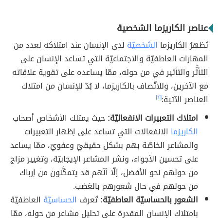
عناصر الكاريزما الشخصية
تَظهرُ الكاريزما
الشخصيّة
لدى الإنسان عند امتلاكه لعدد من
المهارات العاطفيّة والاجتماعيّة التي تساعد الإنسان على
التأثُّر والتأثير في من حوله، ممّا يساعده على تقوية علاقاته
مع الآخرين، وللاتّصاف بالكاريزما، لا بُدّ للإنسان من امتلاك
العناصر الآتية:
[٤]
امتلاك التعبيرات الانفعاليّة:
حيث يمتلك الأشخاص أصحاب
الكاريزما
الانفعالات التي تساعد على إظهار التعبيرات
والمشاعر الخاصّة بهم بشكل حقيقيّ وعفويّ، ممّا يساعد
على تحسين الأجواء، ونشر المشاعر الإيجابيّة، وتغيير مزاج
من حولهم نحو الأفضل، إلّا أنّهم قد يتمكَّنون من إرباك
من حولهم في حال شعورهم بالغضب.
الشعور بالحساسيّة العاطفيّة:
تُعرف
الحساسيّة
العاطفيّة
بامتلاك الإنسان المقدرة على تحليل مشاعر من حوله، ممّا