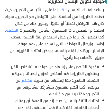
كيفيّة تكوين الإنسان للكاريزما
يساعد امتلاك الإنسان
للكاريزما
على التأثير في الآخرين، حيث
تعتمد الكاريزما في أساسها على التواصل مع الآخرين، سواء
كان هذا التواصُل لفظيّاً أو كتابيّاً، ويكون ذلك من خلال
استخدام القصص ذات المضمون الشامل، والتعبيرات
البلاغيّة
،
كما تظهر الكاريزما من خلال استخدام لغة الجسد؛ بهدف
إظهار وإيصال العواطف التي تساعد على دَعم موقف
الإنسان، وإظهار ثقته بنفسه، ويمكن امتلاك الكاريزما عن
طريق الاتّصاف بما يأتي:
[١]
مقدرة الشخص على إسعاد من حوله؛ فالأشخاص الذين
يمتلكون الكاريزما هم أشخاص مُحبّون للحياة، ولديهم
الشغف الكافي؛ ممّا يُمكِّنهم من تحريك
مشاعر
مَن
حولهم، كما أنّهم يهتمّون بمُشارَكة مشاعرهم مع
الآخرين؛ ممّا يزيد من جاذبيّتهم.
امتلاك الثقة بالنفس؛ حيث إنّه من المهمّ أن يمتلك
أصحاب الكاريزما ثقة كبيرة في أنفسهم، لكن دون