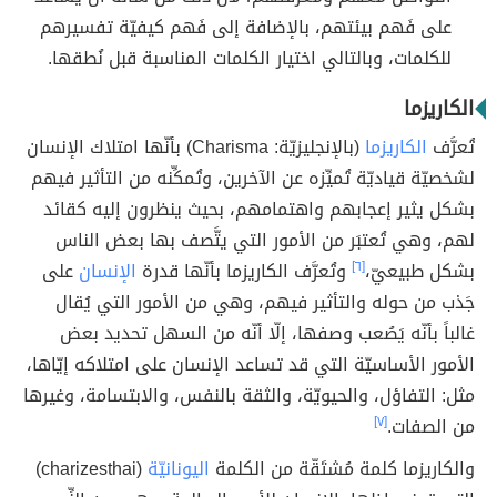
على فَهم بيئتهم، بالإضافة إلى فَهم كيفيّة تفسيرهم
للكلمات، وبالتالي اختيار الكلمات المناسبة قبل نُطقها.
الكاريزما
تُعرَّف
الكاريزما
(بالإنجليزيّة: Charisma) بأنّها امتلاك الإنسان
لشخصيّة قياديّة تُميِّزه عن الآخرين، وتُمكِّنه من التأثير فيهم
بشكل يثير إعجابهم واهتمامهم، بحيث ينظرون إليه كقائد
لهم، وهي تُعتبَر من الأمور التي يتَّصف بها بعض الناس
بشكل طبيعيّ،
[٦]
وتُعرَّف الكاريزما بأنّها قدرة
الإنسان
على
جَذب من حوله والتأثير فيهم، وهي من الأمور التي يُقال
غالباً بأنّه يَصُعب وصفها، إلّا أنّه من السهل تحديد بعض
الأمور الأساسيّة التي قد تساعد الإنسان على امتلاكه إيّاها،
مثل: التفاؤل، والحيويّة، والثقة بالنفس، والابتسامة، وغيرها
من الصفات.
[٧]
والكاريزما كلمة مُشتَقّة من الكلمة
اليونانيّة
(charizesthai)