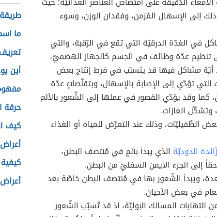
الأمعاء الدّقيقة على امتصاص العناصر الغذائيّة؛ حيث
طريقة
ذلك إلى الإسهال المُزمن، وفقدان الوزن، وسوء
ما اسم
ل في الغدّة الدرقيّة التي تقع في الرّقبة، والتي
تعريف 
 تنظيم عدّة وظائف في الجسم كالجهاز الهضميّ،
 أيّة مشاكل فيها قد يتسبّب في فرط إنتاج بعض
أين يو
 التي تؤدّي إلى الإصابة بالإسهال، وبتقلّصاتٍ عدّة
مفهوم 
 كما وقد يؤدّي القصور في عملها إلى الشّعور بالألم
حرقة ال
وتشكّل الغازات.
عض الطُفيليّات، وذلك عند التعرّض للمياه أو الغذاء
كيف ا
أعراض 
زّائدة الدوديّة
الذي يبدأ بألمٍ في مُنتصف البطن،
كيفية 
حقاً إلى الجزء الأيمن السفليّ من البطن.
دة، ويبدأ الشّعور بها في مُنتصف البطن خاصّة بعد
أعراض 
ّعام في بعض الأحيان.
من التهابات المسالك البوليّة، إذ قد تُسبّب الشّعور