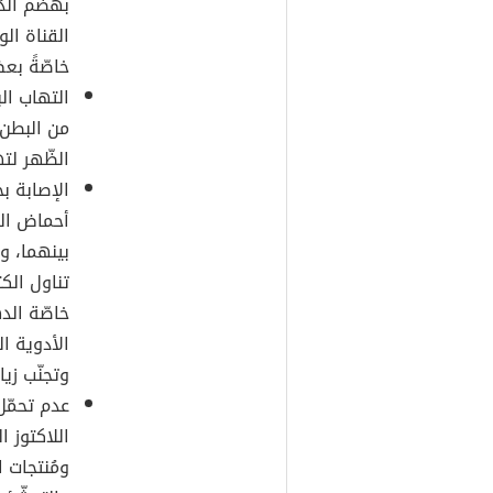
بهضم الدّ
القناة الو
خاصّةً بع
التهاب الب
من البطن،
الظّهر لته
الإصابة ب
أحماض الم
بينهما، و
تناول الكث
خاصّة الده
الأدوية ال
وتجنّب زيا
عدم تحمّل
اللاكتوز ا
ومُنتجات ا