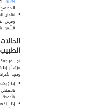
والأرق
؛ ك
الهضميّ 
فقدان الش
ومرض الته
الشّعور بأ
الحالات
الطبيب
تجب مراجعة ا
مرّة، أو إذا 
وجود الأعراض
إذا وُجِدَ
بالعطش ال
بالّدوخة، 
إذا ارتفع