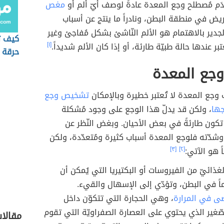
تخدَم مُصطلح وجع المعدة عادةً لوصف أيّ ألم أو
مغص
يض في منطقة البطن، ونادراً ما ينتج عن أسباب
الجدير بالاهتمام هو الألم النّاشئ بشكل مُفاجئ وغير
كيف ت
ُعتبر عندها حالة طبيّة طارئة، أو إذا كان الألم شديداً.
[١]
حرقة 
وجع المعدة
وجع المعدة لا تُعتبر خطيرة وبالإمكان
تشخيص وجع
جها
، ولكن قد يدلّ هذا الوجع على وجود مُشكلة
كون طارئةً في بعض الأحيان. وبغض النّظر عن
وشدّته فلوجع المعدة أسباب كثيرة ومُتعدّدة، ولكن
ً هو الآتي:
[٢]
[٣]
غذائيّ من الفيروسات أو البكتيريا التي يُمكن أن
اماً في البطن، وتؤدّي إلى الإسهال والقيء.
ى في المرارة
، وهي الحجارة التي تتكوّن داخل
ّغير الذي يحتوي على العصارة الصفراويّة التي تقوم
مقالا