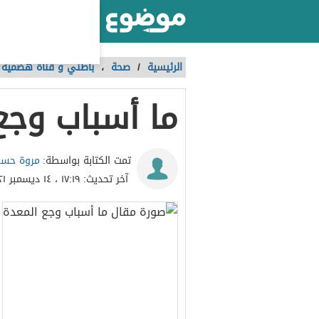
أكبر موقع عربي بالعالم
الرئيسية
/
صحة
،
باطني و قناة هضمية
ما أسباب وجع
مروة حس
تمت الكتابة بواسطة:
آخر تحديث:
١٧:١٩ ، ١٤ ديسمبر ٢٠٢١