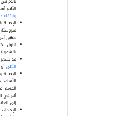
بآلام في ا
الآلام أسف
وارتفاع د
الإصابة ب
فيروسيّة ت
ظهور أعرا
تناول الكث
بالسّوربي
قد يشعر 
الكِلى
أو ا
الإصابة ب
النّساء، 
الجسم، غا
ألم في ال
إلى العقم
الإجهاد، 