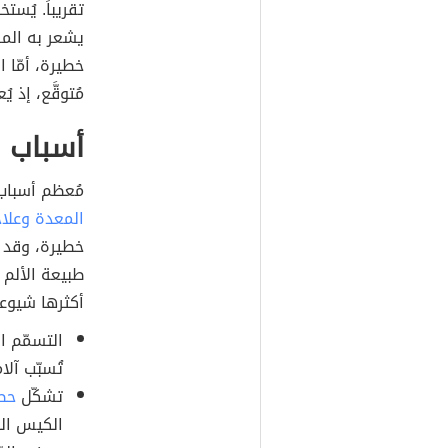
تقريباً. يُس
يشعر به المر
خطيرة، أمّا 
مُتوقَّع، إذ ي
أسباب 
مُعظم أسباب 
المعدة وعلا
خطيرة، وقد ت
طبيعة الألم 
أكثرها شيوعا
التسمّم ال
تُسبّب آل
تشكّل
حص
الكيس الص