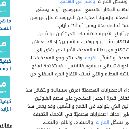
وتشكُّل الغازات،
وعسر في الهضم
.
التهاب الجهاز الهضميّ الفيروسيّ، أو ما يسمّى
 المعدة، ويُسبّبه العديد من الفيروسات مثل فيروس
ما هي
مرّ أعراضه مدّة يومين أو ثلاثة أيّام.
التسم
 أنواع الأدوية خاصّةً تلك التي تكون عبارةً عن
التهاب مثل: إيبوبروفين، والأسبرين؛ إذ قد يعملان
 تهيّج في بطانة المعدة، الأمر الذي يؤدّي إلى
معدة أو تشكّل
القرحة
. وقد ينتج وجع المعدة كذلك
كيفية
أدوية تسمّى بيسفوسفانايتس المُستخدَمة لعلاج
الجسم
 العظام والتي تُسبّب انتفاخَ الجزء السفليّ من
للكربو
داء الاضطرابات الهضميّة (مرض سيلياك): ويتضمّن هذا
خفاض قدرة الجهاز الهضميّ على هضم الغلوتين،
كيفية
تين الذي يتواجد في القمح والشّعير، وقد يعمل هذا
الزايد
على إحداث اضطرابات هضميّة في الأمعاء الدّقيقة،
ى تشكّل
الغازات
، والانتفاخ، والألم، والتّعب.
مقالا