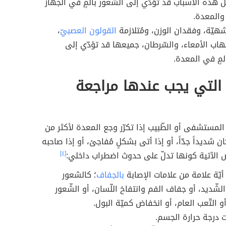
ل هذه الأسباب قد تؤدّي إلى الشّعور بألمٍ في الجهاز
والمعدة.
هيّة، وفقدان الوزن، ومُتلازمة
القولون العصبيّ
،
اب الأمعاء، والسّرطان، جميعها قد تؤدّي إلى
لمٍ في المعدة.
 التي يجب عندها مراجعة
لمستشفى أو الطّبيب إذا تكرّر وجع المعدة لأكثر من
كان شديداً جدّاً، أو إذا أتى بشكلٍ مُفاجئ، أو إذا صاحبه
 الآتية كونها تدلّ على حدوث اضطراب داخلي:
[٤]
ت أيّة علامة من علامات الإصابة
بالجفاف
؛ كالشعور
شّديد، أو جفاف الفم وانتفاخ اللّسان، أو الشّعور
أو التّعب العام، أو انخفاض كميّة البول.
ت درجة حرارة الجسم.