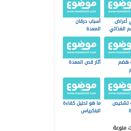
 أعراض
أسباب حرقان
م الغذائي
المعدة
 هضم
آثار قص المعدة
هيدرات
 تشخيص
ما هو تحليل كفاءة
ة
البنكرياس
ت منوعة