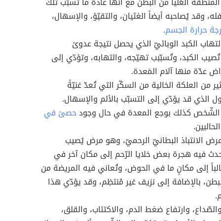
لمنطقة العُليا من البطن مع أنّها عادةً ما تُسبّب تلك
له، وقد يُصاحبه أيضاً الغثيان، والتقيّؤ، والإسهال،
رجة حرارة الجسم
.
التهاب الكبد الوبائيّ الذي يحصل نتيجة عدوىً
ُصيب الكبد، وتُسبّبب تهيّجه، والتهابه، وتؤدّي إلى
ض عدّة منها آلام المَعدة.
ير من العلكة الخالية من السكّر التي تُعدّ غنيّةً
تول الذي قد يؤدّي إلى التسبّب بالألم والإسهال.
الشّخص كذلك بوجع المعدة في حال وجود
حصىً في
لحالبين.
مرض الانتباذ البطانيّ الرحميّ، وهو مرض يُصيب
يحدث فيه هجرة بعض خلايا الرّحم إلى مكان آخر في
لباً إلى مكانٍ ما في الحوض، وتُعاني فيه المريضة من
بطن، بالإضافة إلى نزيف غير مُنتظِم، وقد يؤدّي هذا
.
والصّداع، وارتفاع ضغط الدم، والاكتئاب، والقلق،