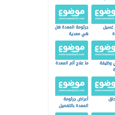
 غسيل
جرثومة المعدة هل
ة
هي معدية
 وظيفة
ما علاج ألم المعدة
ة
حلق
أعراض جرثومة
المعدة بالتفصيل