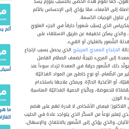
هون، كما تقوم هذه الحصى بالتسبّب بتورّم يسدّ
اصلة إلى الأمعاء، ممّا يؤدّي إلى الإحساس بالألم
ض تناول الوجبات الدّسمة.
نكرياس الذي يُسبّب شعوراً حارقاً في الجزء العلويّ
ألم يس
 والذي يمكن تخفيفه عن طريق الاستلقاء على
دئة الشّعور بالغثيان أو القيء.
حالة
الارتجاع المعديّ المريئيّ
الذي يحصل بسبب ارتجاع
عدة إلى المريء نتيجةً لضعف الصمّام الفاصل
يولّد ذلك الشّعور حرقة في المعدة تزداد سوءاً عند
أسباب
ير من الطّعام، أو نوعٍ خاطئ من المواد الغذائيّة
نيّة، أو الأغذية الحارّة. ويمكن علاجها باستخدام
مُضادّة للحموضة، وباتّباع الحمية الغذائيّة المناسبة
دة الوزن.
 اللاكتوز؛ فبعض الأشخاص لا قدرة لهم على هضم
ما هي
لذي يُعتبر نوعاً من السكّر الذي يتواجد عادة في الحليب
الغازا
لألبان، والذي يؤدّي إلى الشّعور بالانتفاخ، والإسهال،