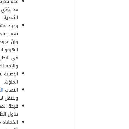
عدم قدرة 
قد يؤدّي 
التّغذية.
وجود مشاك
تعمل على
وإنّ وجود
الهرمونات
في البطن،
والإمساك 
الإصابة بب
الملوّث.
التهاب
ال
وينتقل لا
قرحة المع
تناول الط
المُعاناة 