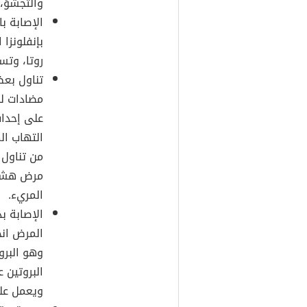
والتجشّؤ، 
الإصابة ب
بإنفلونزا
روتا، وتست
تناول بعض
مضادات لل
على إحداث
التهاب ال
من تناول 
مرض هشاشة
المريء.
الإصابة ب
المرض ان
وهو البرو
البروتين 
ويعمل عل