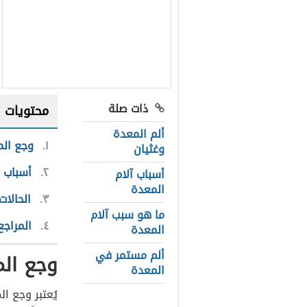
ذات صلة
محتويات
ألم المعدة
١
وجع ال
وغثيان
٢
أسباب 
أسباب آلام
المعدة
٣
الحالات
ما هو سبب آلام
٤
المراجع
المعدة
ألم مستمر في
وجع ال
المعدة
يُعتبر وجع ا