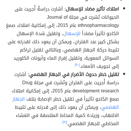
امتلاك تأثير مضاد للإسهال:
أشارت دراسةٌ أُجريت على
الحيوانات نُشرت في مجلة Journal of
ethnopharmacology عام 2015، إلى إمكانية امتلاك صمغ
الكاجو تأثيراً مضاداً
للإسهال
، وتقليل شدة الإسهال
بشكل كبير عند الفئران، ويمكن أن يعود ذلك لقدرته على
تثبيط حركة الجهاز الهضمي، وبالتالي تقليل تراكم
السوائل المعوية، وتقليل إفراز الماء وأيونات الكلوريد
إلى تجويف الأمعاء.
[٣٠]
تقليل خطر حدوث الأضرار في الجهاز الهضمي:
أشارت
دراسة أُجريت على الفئران ونُشرت في مجلة Drug
development research عام 2015، إلى إمكانية امتلاك
صمغ الكاجو تأثيراً في تقليل خطر الإصابة بتلف
الجهاز
الهضمي
، ويمكن أن يعود ذلك إلى قدرته على تثبيط
الالتهاب، وزيادة كمية المخاط الملتصقة في الغشاء
المخاطي للجهاز الهضمي.
[٣١]