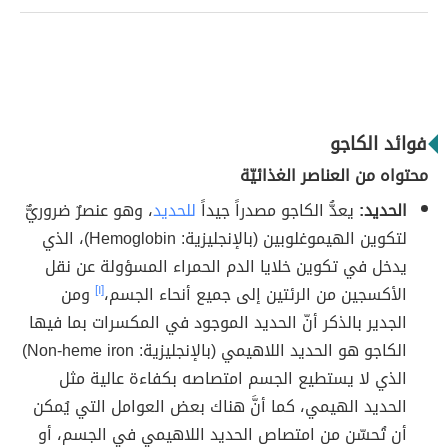
فوائد الكاجو
محتواه من العناصر الغذائيّة
الحديد:
يعدُّ الكاجو مصدراً جيداً
للحديد
، وهو عنصرٌ ضروريٌّ
لتكوين الهيموغلوبين (بالإنجليزية: Hemoglobin)، الذي
يدخل في تكوين خلايا الدم الحمراء المسؤولة عن نقل
الأكسجين من الرئتين إلى جميع أنحاء الجسم،
[١]
ومن
الجدير بالذكر أنّ الحديد الموجود في المكسرات بما فيها
الكاجو هو الحديد اللاهيمي (بالإنجليزية: Non-heme iron)
الذي لا يستطيع الجسم امتصاصه بكفاءة عالية مثل
الحديد الهيمي، كما أنَّ هناك بعض العوامل التي يُمكن
أن تُحسّن من امتصاص الحديد اللاهيمي في الجسم، أو