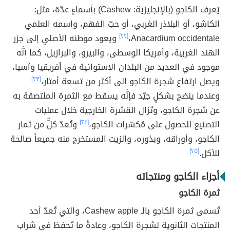
يُعرف الكاجو (بالإنجليزية: Cashew) بأسماءٍ عدّة، مثل:
الكاشو، أو البلاذر الغربي، أو حبّ الفهم، واسمه العلمي
Anacardium occidentale،
[٢٢]
ويعود موطنه الأصلي إلى جزر
الهند الغربية، وأمريكا الوسطى، والبيرو، والبرازيل، كما أنَّه
موجود في العديد من البلدان الاستوائية في أفريقيا وآسيا،
ويصل ارتفاع شجرة الكاجو إلى أكثر من تسعة أمتار،
[٢٣]
وعندما ينضج بشكلٍ جيّد فإنَّه يسقط مع الثمرة الملتصقة به
عن شجرة الكاجو، وتُزال القشرة الخارجية خلال عمليات
التصنيع للحصول على مُكسّرات الكاجو،
[٢٤]
وتُعدّ كلٌّ من ثمار
الكاجو، وأوراقه، وبذوره، والزيت المستخرج منه جميعاً صالحة
للأكل.
[٢٥]
أجزاء الكاجو ومنتجاته
ثمرة الكاجو
تُسمى ثمرة الكاجو بالـ Cashew apple، والتي تُعدّ أحد
المنتجات الثانوية لشجرة الكاجو، وعادةً ما تُحفظ في شراب