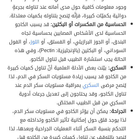
وجود معلومات كافية حول مدى أمانه عند تناوله بجرعةٍ
دوائية بكميّات كبيرة، فإنَّه يُنصح بتناوله بكميات معتدلة.
الحساسية من المكسرات أو البكتين:
قد يسبب الكاجو
الحساسية لدى الأشخاص المصابين بحساسية تجاه
البندق، أو الجوز البرازيلي، أو الفستق، أو
اللوز
، أو الفول
السوداني، أو البكتين (بالإنجليزية: Pectin)، وفي هذه
الحالة يجب استشارة الطبيب قبل تناول الكاجو.
السكري:
بيّنت بعض الأدلة العلمية أنّ تناول كميات كبيرة
من الكاجو قد يسبب زيادة مستويات السكر في الدم، لذا
يُنصح مرضى
السكري
بمراقبة مستويات سكر الدم عند
تناول الكاجو، وقد يحتاجون إلى تعديل جرعات أدوية
السكري من قبل الطبيب المختصّ.
الجراحة:
يمكن أن يؤثر الكاجو في مستويات سكر الدم،
لذا يوجد قلق حول إمكانية تأثير الكاجو وتداخله مع
التحكم بنسبة السكر أثناء العمليات الجراحية وبعدها، لذا
يُنصح بالتوقف عن تناول كميات كبيرة من الكاجو قبل