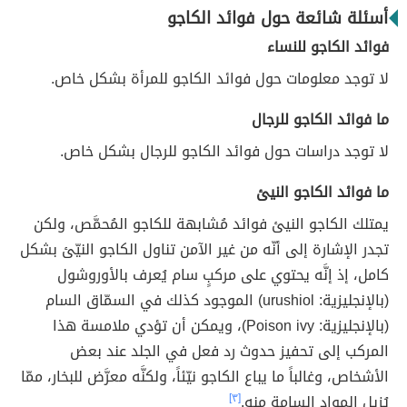
أسئلة شائعة حول فوائد الكاجو
فوائد الكاجو للنساء
لا توجد معلومات حول فوائد الكاجو للمرأة بشكل خاص.
ما فوائد الكاجو للرجال
لا توجد دراسات حول فوائد الكاجو للرجال بشكل خاص.
ما فوائد الكاجو النيئ
يمتلك الكاجو النيئ فوائد مُشابهة للكاجو المُحمَّص، ولكن
تجدر الإشارة إلى أنّه من غير الآمن تناول الكاجو النيّئ بشكل
كامل، إذ إنَّه يحتوي على مركبٍ سام يُعرف بالأوروشول
(بالإنجليزية: urushiol) الموجود كذلك في السمّاق السام
(بالإنجليزية: Poison ivy)، ويمكن أن تؤدي ملامسة هذا
المركب إلى تحفيز حدوث رد فعل في الجلد عند بعض
الأشخاص، وغالباً ما يباع الكاجو نيّئاً، ولكنَّه معرَّض للبخار، ممّا
يُزيل المواد السامة منه.
[٣]