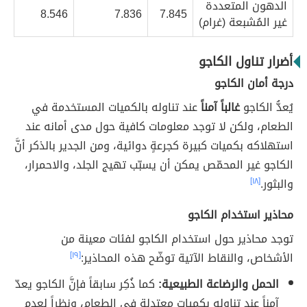
الدهون المتعددة
8.546
7.836
7.845
غير المُشبعة (غرام)
أضرار تناول الكاجو
درجة أمان الكاجو
يُعدُّ الكاجو
غالباً آمناً
عند تناوله بالكميات المستخدمة في
الطعام، ولكن لا توجد معلومات كافية حول مدى أمانه عند
استهلاكه بكميات كبيرة كجرعةٍ دوائية، ومن الجدير بالذكر أنَّ
الكاجو غير المحمّص يمكن أن يسبّب تهيج الجلد، والاحمرار،
والبثور.
[١٨]
محاذير استخدام الكاجو
توجد محاذير حول استخدام الكاجو لفئات معينة من
الأشخاص، والنقاط الآتية توضّح هذه المحاذير:
[١٩]
الحمل والرضاعة الطبيعية:
كما ذُكِر سابقاً فإنَّ الكاجو يعدّ
آمناً عند تناوله بكميات معتدلة في الطعام، ونظراً لعدم