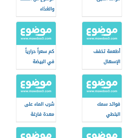
والغذاء
أطعمة تخفف
كم سعراً حرارياً
الإسهال
في البيضة
المسلوقة
فوائد سمك
شرب الماء على
البلطي
معدة فارغة