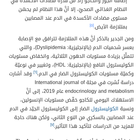
إضافة الجوز والكاجو زاد من قدرة مضادات الأكسدة في
النظام الغذائي الصحيّ، إلا أنَّ هذا النظام لم يحسّن
مستوى مضادات الأكسدة في الدم عند المصابين
بمتلازمة الأيض.
[٥]
ومن الجدير بالذكر أنَّ هذه المتلازمة تترافق مع الإصابة
بعسر شحميات الدم (بالإنجليزية: Dyslipidemia)، والتي
تتمثّل بزيادة مستويات الدهون الثلاثية، وانخفاض مستويات
الكوليسترول النافع (بالإنجليزية: HDL)، وتغيير في نوعيّة
وكميّة مستويات الكوليسترول الضار في الدم،
[٦]
وقد أشارت
دراسة نُشرت في مجلة International journal of
endocrinology and metabolism عام 2019، إلى أنَّ
الاستهلاك اليومي للكاجو خفّض مستويات الإنسولين،
ونسبة
الكوليسترول
الضار إلى الكوليسترول الجيّد في الدم
عند المصابين بالسكري من النوع الثاني، ولكن هناك حاجة
للمزيد من الدراسات لتأكيد هذا التأثير.
[٧]