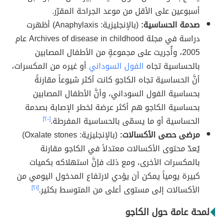
أسبوعين على الأقل من موعد الجراحة المقرّر.
صدمة الحساسية:
(بالإنجليزية: Anaphylaxis) أظهرت
دراسة في مجلة Archives of disease in childhood عام
2005، وأُجريت على مجموعةٍ من الأطفال المصابين
بالحساسية تجاه
الفول السوداني
أو غيره من المكسرات،
أنَّ الحساسية تجاه الكاجو كانت أكثر شيوعاً مقارنةً
بحساسية الفول السوداني، وأنَّ الأطفال المصابين
بحساسية الكاجو هم أكثر عرضة لخطر الإصابة بصدمة
الحساسية أو ما يسمّى بالحساسية المفرطة.
[٢٠]
مرضى حصى الأكسالات:
(بالإنجليزية: Oxalate stones)
يُعدّ محتوى الأكسالات معتدلاً في الكاجو مقارنة
بالمكسرات الأخرى، ومع ذلك فإنَّ استهلاكه بكميات
كبيرة يومياً يمكن أن يؤدي لارتفاع المدخول اليومي من
الأكسالات إلى مستوى أعلى من المتوسط بكثير.
[٢١]
لمحة عامة حول الكاجو