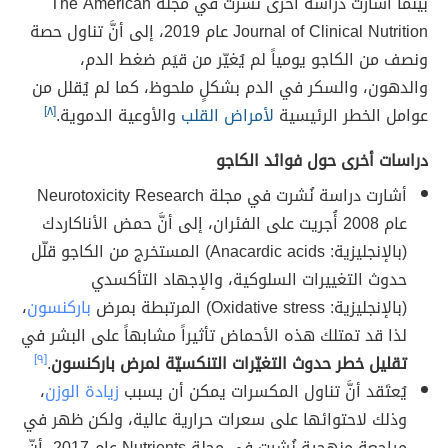
بينما أشارت دراسة أخرى نُشرت في مجلة The American
Journal of Clinical Nutrition عام 2019، إلى أنَّ تناول حصة
ونصف من الكاجو يومياً لم يُغيّر من قيَم ضغط الدم،
والدهون، والسكر في الدم بشكلٍ ملحوظ، كما لم يُقلل من
عوامل الخطر الرئيسية
لأمراض القلب
والأوعية الدموية.
[٨]
دراسات أخرى حول فوائد الكاجو
أشارت دراسة نُشرت في مجلة Neurotoxicity Research
عام 2008 أُجريت على الفئران، إلى أنَّ حمض الأناكاردك
(بالإنجليزية: Anacardic acids) المستخرج من الكاجو قلّل
حدوث التغييرات السلوكية، والإجهاد التأكسدي
(بالإنجليزية: Oxidative stress) المرتبطة بمرض
باركنسون
،
لذا قد تمتلك هذه الأحماض تأثيراً مشابهاً على البشر في
تقليل خطر حدوث التغيّرات التنكسيّة لمرض باركنسون
.
[٩]
يُعتَقد أنَّ تناول المكسرات يمكن أن يسبب
زيادة الوزن
،
وذلك لاحتوائها على سعرات حرارية عالية، ولكن ظهر في
مراجعة منهجية نُشرت في مجلة Nutrients عام 2017، أنّ