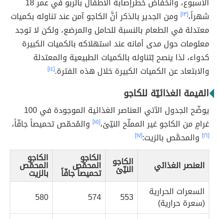
الأسبوع، وانخفاض خطرإصابة الأطفال بالربو في عمر 18
شهراً،
[١٣]
ومن الجدير بالذكر أنَّ الكاجو آمن عند تناوله بكميات
معتدلة في الطعام بالنسبة للحامل والمرضع، ولكن لا توجد
معلومات حول مدى أمانه عند استهلاكه بالكميات الكبيرة
كدواء، لذا ينصح بُتناوله بالكميات الطبيعية والمعتدلة
والابتعاد عن الكميات الكبيرة خلال هذه الفترة.
[١٤]
القيمة الغذائيّة للكاجو
يوضّح الجدول الآتي العناصر الغذائية الموجودة في 100
غرامٍ من الكاجو غير المملّح النيّئ،
[١٥]
والمُحمّص تحميصاً جافّاً،
[١٦]
والمحمَّص بالزيت:
[١٧]
الكاجو
الكاجو
الكاجو
العنصر الغذائي
المحمّص
المحمّص
النيّئ
تحميصاً جافّاً
بالزيت
السعرات الحرارية
580
574
553
(سعرة حرارية)