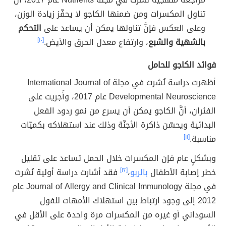
تناول المكسرات ومن ضمنها الكاجو لا يحفّز زيادة الوزن،
وعلى العكس فإنَّ تناولها يمكن أن يساعد على
التحكم
بالشهية والشبع
، وارتفاع معدل الحرق والأيض.
[١٠]
فوائد الكاجو للحامل
أظهرت دراسة نُشرت في مجلة International Journal of
Developmental Neuroscience عام 2017، وأُجريت على
الفئران، أنَّ الكاجو يمكن أن يسرع من نمو ردود الفعل
البدائية ويحسّن ذاكرة الأجنّة وذلك عند استهلاكه بكميّات
مناسبة.
[١١]
وبشكلٍ عام فإن المكسرات خلال الحمل تساعد على تقليل
خطر إصابة الأطفال
بالربو
،
[١٢]
فقد أشارت دراسة أولية نُشرت
في مجلة Journal of Allergy and Clinical Immunology عام
2012 إلى وجود ارتباط بين استهلاك الأمهات للفول
السوداني أو غيره من المكسرات مرة واحدة على الأقل في