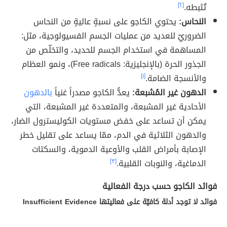
تُثبطه.
[٢]
النحاس:
يحتوي الكاجو على نسبةٍ عاليةٍ من النحاس
الضروريّ للعديد من عمليات الجسم الفسيولوجية، مثل:
المساهمة في استخدام الجسم للحديد، والتخلّص من
الجذور الحرة (بالإنجليزية: Free radicals)، ونمو العظام
والأنسجة الضامة.
[١]
الدهون غير المُشبعة:
يعدُّ الكاجو مصدراً غنياً
بالدهون
الأحادية غير المشبعة، والمتعددة غير المشبعة، التي
يمكن أن تساعد على خفض مستويات الكوليسترول الضار،
والدهون الثلاثية في الدم، ممّا يساعد على تقليل خطر
الإصابة بأمراض القلب والأوعية الدموية، والسكتات
الدماغية، والنوبات القلبية.
[٣]
فوائد الكاجو حسب درجة الفعالية
فوائد لا توجد أدلة كافيّة على فعاليتها Insufficient Evidence