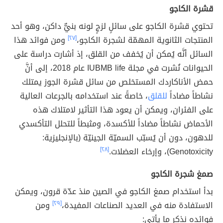
قشرة الكاجو
تحتوي قشرة الكاجو على سائلٍ لزجٍ لونه بنيٌّ داكن، وهو أحد
المنتجات الثانوية المهمّة لشجرة الكاجو،
[٢٧]
ومن فوائد هذا
السائل أنَّه يُمكن أن يُخفف من القلق، إذ أشارت دراسة على
الحيوانات نُشرت في مجلة IUBMB life عام 2018، إلى أنَّ
حمض الأناكاردك المستخلص من سائل قشرة الجوز يمتلك
نشاطاً مضاداً
للقلق
، خاصةً عند استخدامه بالجرعات العالية
على الفئران، ويمكن أن يعود هذا التأثير لامتلاك هذه
الأحماض نشاطاً مضاداً للأكسدة، ومثبطاً للتحلل التأكسدي
للدهون، دون أن يُسبّب السميّة الجينيّة (بالإنجليزية:
Genotoxicity)، وإرخاء العضلات.
[٢٨]
صمغ شجرة الكاجو
بدأ استخدام صمغ الكاجو في الصين منذ عدّة قرون، ويمكن
الاستفادة منه في العديد الصناعات المفيدة،
[٢٩]
ومن
فوائده نذكر ما يأتي: