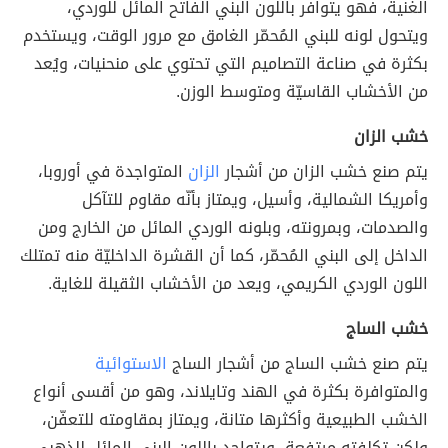
الغنية، فهو يتوافر باللون البني الفاتح المائل للوردي،
ويتحول لونه للبني المُحمّر الغامق مع مرور الوقت، ويستخدم
بكثرة في صناعة التصاميم التي تحتوي على منحنيات، ويُعد
من الأخشاب القاسيّة ومتوسط الوزن.
خشب الزان
يتم صنع خشب الزان من أشجار
الزان
المتواجدة في أوروبا،
وأمريكا الشمالية، وأسيل، ويمتاز بأنّه مقاوم للتآكل
والصدمات، وبمرونته، وبلونه الوردي المائل من الخارج ومن
الداخل إلى البني المُحمّر، كما أن القشرة الداخليّة منه تمتلك
اللون الوردي الكريمي، ويعد من الأخشاب الثقيلة للغاية.
خشب الساج
يتم صنع خشب الساج من أشجار الساج
الاستوائية
والمتوافرة بكثرة في الهند وتايلاند، وهو من أقسى أنواع
الخشب الطبيعية وأكثرها متانة، ويمتاز بمقاومته للتعفّن،
ولكن تكلفته مرتفعة، ويتواجد باللون البني المائل للذهبي،