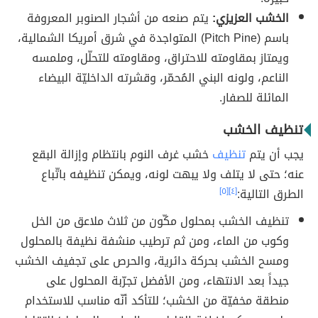
الخشب العزيزي:
يتم صنعه من أشجار الصنوبر المعروفة
باسم (Pitch Pine) المتواجدة في شرق أمريكا الشمالية،
ويمتاز بمقاومته للاحتراق، ومقاومته للتحلّل، وملمسه
الناعم، ولونه البني المُحمّر، وقشرته الداخليّة البيضاء
المائلة للصفار.
تنظيف الخشب
يجب أن يتم
تنظيف
خشب غرف النوم بانتظام وإزالة البقع
عنه؛ حتى لا يتلف ولا يبهت لونه، ويمكن تنظيفه باتّباع
الطرق التالية:
[٤]
[٥]
تنظيف الخشب بمحلول مكّون من ثلاث ملاعق من الخل
وكوب من الماء، ومن ثم ترطيب منشفة نظيفة بالمحلول
ومسح الخشب بحركة دائرية، والحرص على تجفيف الخشب
جيداً بعد الانتهاء، ومن الأفضل تجرّبة المحلول على
منطقة مخفيّة من الخشب؛ للتأكد أنّه مناسب للاستخدام