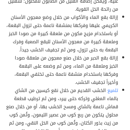
عليه، ويمكن إضافة القليل من الصابون للمحلول؛ للتقليل
من رائحة الخل القوية.
إزالة بقع الماء والأكواب من خلال وضع معجون الأسنان
الكريمي عليها وفركها بمنشفة ناعمة حتى تزول البقعة،
أو باستخدام مزيج مكون من ملعقة كبيرة من صودا الخبز
وملعقة كبيرة من معجون الأسنان للبقع الصعبة وفرك
البقعة به حتى تزول، ومن ثم تجفيف الخشب جيداً.
إزالة بقع الحبر من خلال صنع معجون من ملعقة صودا
الخبز وملعقة من الماء، ومن ثم وضعه على البقعة
وفركها باستخدام منشفة ناعمة حتى تختفي البقعة،
وأخيراً تجفيف الخشب.
تلميع
الخشب القديم من خلال نقع كيسين من الشاي
بالماء المغلي وتركه حتى يبرد، ومن ثم ترطيب قطعة
قماش ناعمة بالشاي ومسح الخشب بها، أو من خلال صنع
محلول يتكون من ربع كوب من عصير الليمون، وثُمن كوب
من زيت بذور الكتان، وثُمن كوب من الخل النقي، ومن ثم