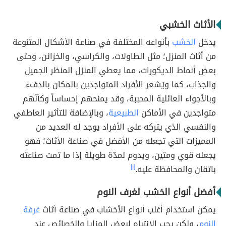
الأثاث الخشبي
يدخل
الخشب
بأنواعه المختلفة في صناعة الأشكال المتنوعة
من أثاث المنزل؛ مثل الطاولات، والكراسي، والخزائن، وحتى
بعض أنماط الديكورات، مما يعطي المنزل المنظر الجميل
والجذاب، كما ويُشعر الأفراد المتواجدين بالمكان بالدفء
وبالأجواء العائلية المحببة، وقد يمنحهم إحساساً وكأنّهم
متواجدين في الأماكن
الطبيعية
، وبالإضافة للتأثير العاطفي
والنفسي الذي يتركه على الأفراد يوجد له العديد من
المميزات التي تجعله من الأفضل في صناعة الأثاث؛ فهو
يجعله قوي ومتين، ويدوم لمدّة طويلة إذا ما تمت صناعته
باتقان والمحافظة عليه.
[١]
أفضل أنواع الخشب لغرف النوم
يمكن استخدام أغلب أنواع الأخشاب في صناعة أثاث
غرفة
النوم
، ولكن يجب الانتباه لبعض المزايا والخصائص عند