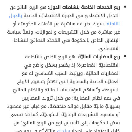
ريع الخدمات الخاصة بنشاطات الدول:
هو الريع الناتج عن
التدخل الاقتصاديّ في الدورة الاقتصاديّة الخاصة
بالدول
الناميّة
؛ سواءً بطريقة مباشرة عبر الأملاك الحكوميّة أو
غير مباشرة من خلال التشريعات والموازنات، وتعدُّ سياسة
الإنفاق الخاص بالحكومة هي المُحدّد النهائيّ للنشاط
الاقتصاديّ.
ريع المضاربات الماليّة:
هو الريع الخاص بالأنظمة
الاقتصاديّة المُعاصرة؛ إذ يظهر بشكل واضح في
المضاربات الماليّة، ويرتبط السبب الأساسيّ له مع
العقليّة الخاصة بالمضاربة التي تهتمُّ بتحقيق الأرباح
السريعة، وتُساهم المؤسسات الماليّة والنظام الماليّ
في دعم نظام المضاربة؛ من خلال تزويد المضاربين
بسيولةٍ ماليّة مقابل فوائد منخفضة، مع غياب غير مقصود
أو مقصود للتشريعات الرقابيّة الحكوميّة، كما قد تسعى
بعض الحكومات إلى تأسيس نوع من الريع الماليّ؛ من
خلال الاعتماد على إصدار
سندات
ماليّة تُعرف بمسمى