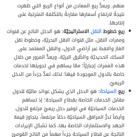
منهم، ويعدُّ ريع المعادن من أنواع الريع التي ظهرت
نتيجةً لارتفاع أسعارها مقارنةً بالتكلفة المترتبة على
إنتاجها.
ريع خطوط
النقل
الاستراتيجيّة:
هو الدخل الناتج عن قنوات
وممرات النقل، مثل قنوات النقل البحريّة، وخطوط نقل
الغاز والنفط عبر أراضي الدول، والنقل المعتمد على
السكك الحديديّة والطُرق البريّة، ويعدُّ المرور من خلال
هذه الممرات إجباريّاً؛ ممّا يساهم في تحويلها لخدمات
خاصة بالدول الموجودة فيها؛ لذلك تعدُّ جزءاً من الدخل
الريعيّ.
ريع
السياحة
:
هو الدخل الذي يشكل عوائد ماليّة للدول
مقابل الخدمات الخاصة بقطاع السياحة؛ إذ تساهم
الخدمات السياحيّة في توفير دخل ريعيّ مرتفع للدول،
وأيضاً تدرُّ المرافق السياحيّة دخلاً مرتفعاً، يتجاوز قيمة
الجهد والاستثمارات الخاصة بها، كما تشكل الإيرادات
الناتجة عن قطاع السياحة جزءاً مهماً من الناتج القوميّ