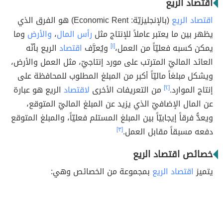
اقتصاد الريع
اقتصاد الريع
(بالإنجليزيّة: Economic Rent) هو الفرق الذي
يظهر بين ما يعتبر عاملاً للإنتاج مثل
رأس المال
،
والأرض
وما
يمكن كسبه فعليّاً من العمل،
[١]
ويُعرَّف
اقتصاد
الريع بأنّه
العائد الماليّ المترتب على مورد إنتاجيّ، مثل العمل والأرض،
ويشكل مبلغاً ماليّاً أكبر من المبلغ المطلوب للمحافظة على
إنتاج الموارد.
[٢]
من التعريفات الأخرى
لاقتصاد
الريع هو عبارة
عن المال الإضافيّ الذي يزيد عن المبلغ الماليّ المتوقع،
ويعدُّ فرقاً إيجابيّاً بين المبلغ المستلم فعليّاً، والمبلغ المتوقع
دفعه مسبقاً مقابل العمل.
[٣]
خصائص اقتصاد الريع
يتميز
اقتصاد الريع
بمجموعة من الخصائص وهي: