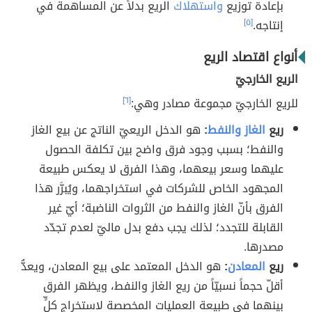
بإعادة توزيع
واستهلاك
الريع بدلاً عن المساهمة في
إنتاجه.
[٥]
أنواع اقتصاد الريع
الريع الخارجيّ
للريع الخارجيّ مجموعة مصادر وهي:
[٦]
ريع
الغاز
والنفط
:
هو الدخل الريعيّ الناتج عن بيع الغاز
والنفط؛ بسبب وجود فرق واضح بين تكلفة الحصول
عليهما وسعر بيعهما، وهذا الفرق لا يعكس طبيعة
المجهود الخاص للشركات في استخراجهما، ويُبرَّر هذا
الفرق بأنّ الغاز والنفط من الثروات الناضبة؛ أيّ غير
القابلة للتجدد؛ لذلك يجب دفع بدل ماليّ لعدم تجدّد
مصدرها.
ريع
المعادن
:
هو الدخل المعتمد على بيع المعادن، ويعدُّ
أقلّ حجماً نسبيّاً من ريع الغاز والنفط، ويظهر الفرق
بينهما في طبيعة العمليات المخصصة لاستخراج كلٍّ