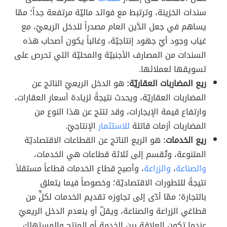
سندات الخزينة، وترتبط مع فوائد ماليّة مرتفعة جداً؛ ممّا
يساهم في جعل الدَّين العام مصدراً للدخل الريعيّ، مع
غياب وجود أيّ جهود إنتاجيّة، وغالباً يكون أصحاب هذه
السندات من المصارف الأجنبيّة والمحليّة التي تحرص على
تسويقها لعملائها.
ريع المضاربات العقاريّة:
هو الدخل الريعيّ الناتج عن
المضاربات العقاريّة، ويحدث نتيجةً لزيادة أسعار العقارات،
وارتفاع قيمة الإيجارات، وقد تنتج عن هذا النوع من
المضاربات أزمات قاتلة
للاستثمار
الإنتاجيّ.
ريع الخدمات:
هو الريع الناتج عن القطاعات الاقتصاديّة
المتنوعة، وتُقسم إلى ثلاثة قطاعات هي الخدمات،
والصناعة
،
والزراعة
، وأصبح قطاع الخدمات قطاعاً مستقلاً
نتيجةً للتطورات الاقتصاديّة؛ وخصوصاً فيما يتعلق
بالتجارة؛ ممّا أدّى إلى تجاوزه تقديم الخدمات لكلٍّ من
قطاعَي الزراعة والصناعة، ويقلّ أو ينعدم الدخل الريعيّ
عندما تكون العلاقة بين الخدمة أو المنتج والمستهلك